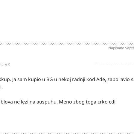
Napisano
Sept
Prijavi odgovor kao pr
ture R
e skup. Ja sam kupio u BG u nekoj radnji kod Ade, zaboravio 
i.
 kablova ne lezi na auspuhu. Meno zbog toga crko cdi