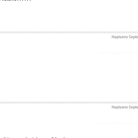
Napisano
Sept
Prijavi odgovor kao pr
Napisano
Sept
Prijavi odgovor kao pr