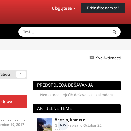
Pridružite nam se!
Ulogujte se
Sve Aktivnosti
ratioci
1
PREDSTOJEĆA DEŠAVANJA
Nema predstojećih dešavanja u kalendaru.
 odgovor
AKTUELNE TEME
Veselo, kamere
embar 19, 2017
635
GR 46
· Napisano
Octobar 25,
2022