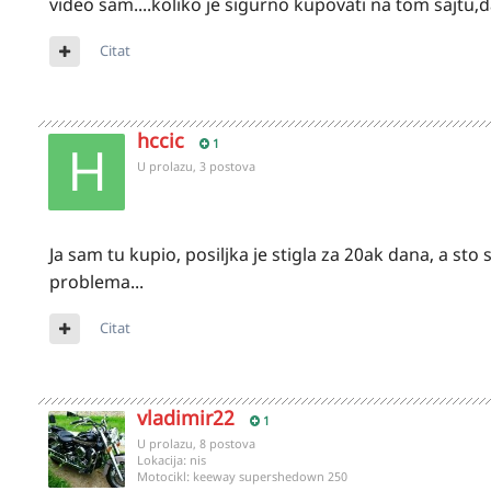
video sam....koliko je sigurno kupovati na tom sajtu,d
Citat
hccic
1
U prolazu, 3 postova
Ja sam tu kupio, posiljka je stigla za 20ak dana, a sto
problema...
Citat
vladimir22
1
U prolazu, 8 postova
Lokacija:
nis
Motocikl:
keeway supershedown 250