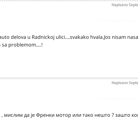
Napisano
Sept
Prijavi odgovor kao pr
 delova u Radnickoj ulici....svakako hvala.Jos nisam nasao
 sa problemom....!
Napisano
Sept
Prijavi odgovor kao pr
, мислим да је Френки мотор или тако нешто ? зашто к