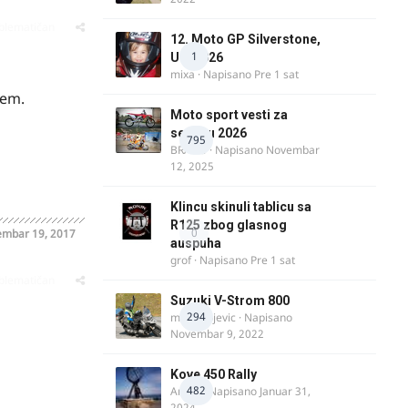
oblematičan
12. Moto GP Silverstone,
1
UK, 2026
mixa
· Napisano
Pre 1 sat
jem.
Moto sport vesti za
sezonu 2026
795
BRACO
· Napisano
Novembar
12, 2025
Klincu skinuli tablicu sa
R125 zbog glasnog
0
embar 19, 2017
auspuha
grof
· Napisano
Pre 1 sat
oblematičan
Suzuki V-Strom 800
294
m.milivojevic
· Napisano
Novembar 9, 2022
Kove 450 Rally
482
AnteK
· Napisano
Januar 31,
2024