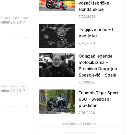
vozači fabričke
Honda ekipe
7/22/2026
embar 26, 2017
Tvigijeve priče – I
pad je let
oblematičan
7/21/2026
Odlazak legende
motociklizma –
Preminuo Dragoljub
Spasojević – Spale
7/20/2026
embar 27, 2017
Triumph Tiger Sport
660 – Svestran i
praktičan
oblematičan
7/16/2026
Osveženo u 7:51:59 AM