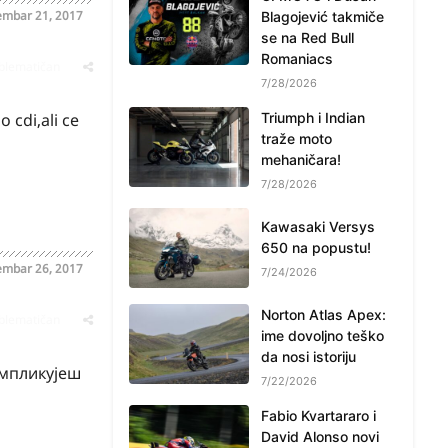
embar 21, 2017
Blagojević takmiče
se na Red Bull
Romaniacs
oblematičan
7/28/2026
 cdi,ali ce
Triumph i Indian
traže moto
mehaničara!
7/28/2026
Kawasaki Versys
650 na popustu!
embar 26, 2017
7/24/2026
Norton Atlas Apex:
oblematičan
ime dovoljno teško
da nosi istoriju
омпликујеш
7/22/2026
Fabio Kvartararo i
David Alonso novi