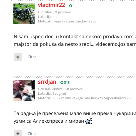
vladimir22
1
U prolazu, 8 postova
Lokacija:
nis
Motocikl:
keeway supershedown 250
Nisam uspeo doci u kontakt sa nekom prodavnicom auto
majstor da pokusa da nesto sredi....videcemo.jos sam
Citat
srrdjan
315
Нек иде живот, 858 postova
Lokacija:
Beograd
Motocikl:
Vulkan 800 некада био Keeway Supershadow 250
Та радња је пресељена мало више према чукарици 
узми са Алиекспреса и миран
Citat