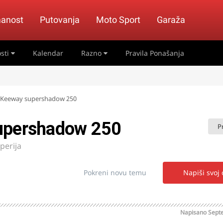
anost
Putovanja
Moto Sport
Garaža
sti
Kalendar
Razno
Pravila Ponašanja
a Keeway supershadow 250
supershadow 250
P
perija
Pokreni novu temu
Napiši svoj
Napisano
Sept