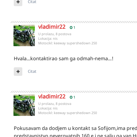
Citat
vladimir22
1
U prolazu, 8 postova
Lokacija:
nis
Motocikl:
keeway supershedown 250
Hvala...kontaktirao sam ga odmah-nema...!
Citat
vladimir22
1
U prolazu, 8 postova
Lokacija:
nis
Motocikl:
keeway supershedown 250
Pokusavam da dodjem u kontakt sa Sofijom,ima predst
predstavnistvo,neverovatnih 160 e i ne salju ga van 