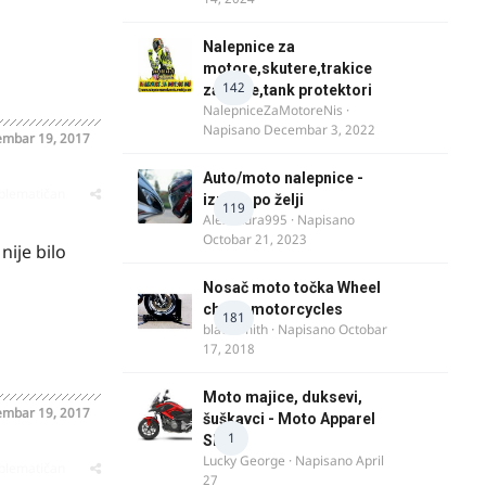
Nalepnice za
motore,skutere,trakice
142
za felne,tank protektori
NalepniceZaMotoreNis
·
Napisano
Decembar 3, 2022
embar 19, 2017
Auto/moto nalepnice -
oblematičan
izrada po želji
119
Alexandra995
· Napisano
Octobar 21, 2023
nije bilo
Nosač moto točka Wheel
chock motorcycles
181
blacksmith
· Napisano
Octobar
17, 2018
Moto majice, duksevi,
embar 19, 2017
šuškavci - Moto Apparel
1
SRB
Lucky George
· Napisano
April
oblematičan
27