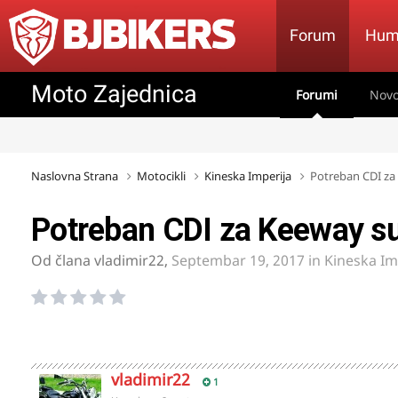
Forum
Hum
Moto Zajednica
Forumi
Novo
Naslovna Strana
Motocikli
Kineska Imperija
Potreban CDI z
Potreban CDI za Keeway 
Od člana
vladimir22
,
Septembar 19, 2017
in
Kineska Im
vladimir22
1