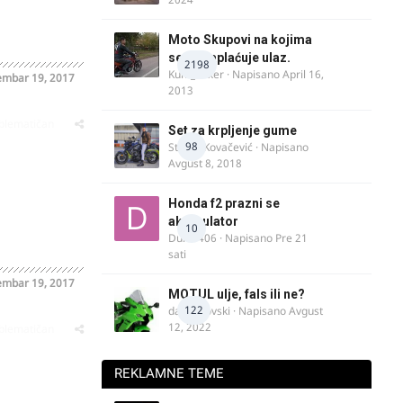
Moto Skupovi na kojima
se ne naplaćuje ulaz.
2198
Kum_Mixer
· Napisano
April 16,
embar 19, 2017
2013
oblematičan
Set za krpljenje gume
98
Stefan Kovačević
· Napisano
Avgust 8, 2018
Honda f2 prazni se
akomulator
10
Dule1406
· Napisano
Pre 21
sati
embar 19, 2017
MOTUL ulje, fals ili ne?
122
dalipopovski
· Napisano
Avgust
12, 2022
oblematičan
REKLAMNE TEME