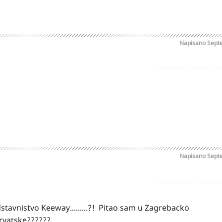
Napisano
Sept
Prijavi odgovor kao pr
Napisano
Sept
Prijavi odgovor kao pr
avnistvo Keeway.........?! Pitao sam u Zagrebacko
Hrvatske??????