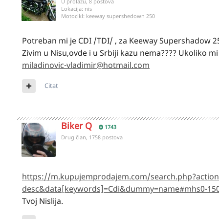
U prolazu, 8 postova
Lokacija:
nis
Motocikl:
keeway supershedown 250
Potreban mi je CDI /TDI/ , za Keeway Supershadow 2
Zivim u Nisu,ovde i u Srbiji kazu nema???? Ukoliko 
miladinovic-vladimir@hotmail.com
Citat
Biker Q
1743
Drug član, 1758 postova
https://m.kupujemprodajem.com/search.php?action
desc&data[keywords]=Cdi&dummy=name#mhs0-150
Tvoj Nislija.