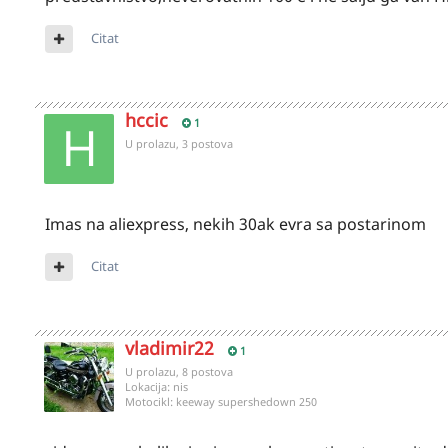
Citat
hccic
1
U prolazu, 3 postova
Imas na aliexpress, nekih 30ak evra sa postarinom
Citat
vladimir22
1
U prolazu, 8 postova
Lokacija:
nis
Motocikl:
keeway supershedown 250