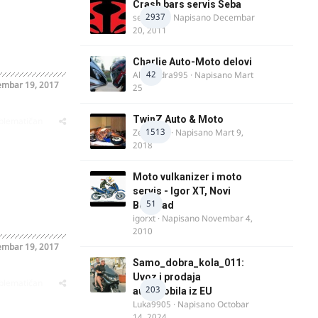
Crash bars servis Seba
2937
seba011
· Napisano
Decembar
20, 2011
Charlie Auto-Moto delovi
42
Alexandra995
· Napisano
Mart
embar 19, 2017
25
TwinZ Auto & Moto
oblematičan
1513
Zeljkamp
· Napisano
Mart 9,
2018
Moto vulkanizer i moto
servis - Igor XT, Novi
51
Beograd
igorxt
· Napisano
Novembar 4,
2010
embar 19, 2017
Samo_dobra_kola_011:
Uvoz i prodaja
oblematičan
203
automobila iz EU
Luka9905
· Napisano
Octobar
14, 2024