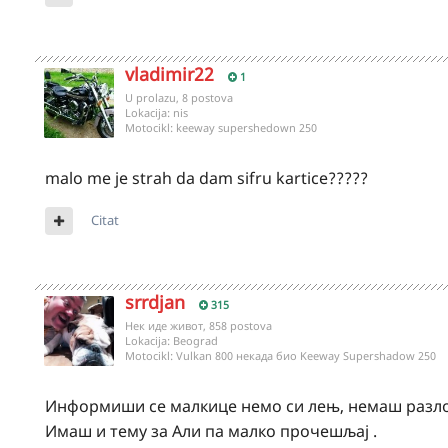
vladimir22
1
U prolazu, 8 postova
Lokacija:
nis
Motocikl:
keeway supershedown 250
malo me je strah da dam sifru kartice?????
Citat
srrdjan
315
Нек иде живот, 858 postova
Lokacija:
Beograd
Motocikl:
Vulkan 800 некада био Keeway Supershadow 250
Информиши се малкице немо си лењ, немаш разло
Имаш и тему за Али па малко прочешљај .