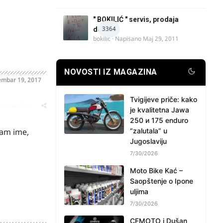
" BOKILIĆ " servis, prodaja
3364
delova
bokilic
· Napisano
Maj 29, 2011
NOVOSTI IZ MAGAZINA
embar 19, 2017
Tvigijeve priče: kako
oblematičan
je kvalitetna Jawa
250 и 175 enduro
sam ime,
“zalutala” u
Jugoslaviju
7/30/2026
Moto Bike Kać –
Saopštenje o Ipone
uljima
7/30/2026
CFMOTO i Dušan