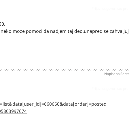
Prijavi odgovor kao pr
50.
mi neko moze pomoci da nadjem taj deo,unapred se zahvalju
Napisano
Sept
Prijavi odgovor kao pr
=list&data[user_id]=660660&data[order]=posted
5803997674