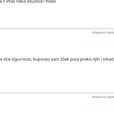
a li imas neka iskustva? hvala
Napisano
Sept
Prijavi odgovor kao pr
 se tice sigurnosti, kupovao sam 20ak puta preko njih i nikad 
Napisano
Sept
Prijavi odgovor kao pr