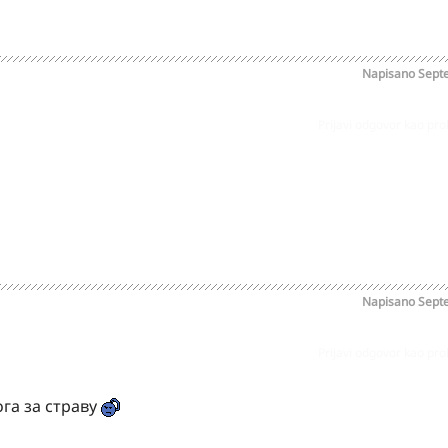
Napisano
Sept
Prijavi odgovor kao pr
Napisano
Sept
Prijavi odgovor kao pr
га за страву