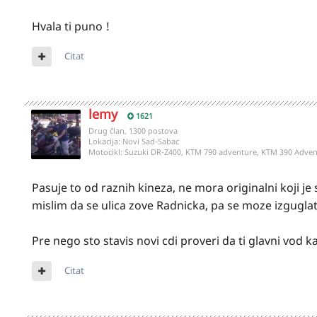
Hvala ti puno !
Citat
lemy
1621
Drug član, 1300 postova
Lokacija:
Novi Sad-Sabac
Motocikl:
Suzuki DR-Z400, KTM 790 adventure, KTM 390 Adven
Pasuje to od raznih kineza, ne mora originalni koji j
mislim da se ulica zove Radnicka, pa se moze izguglat
Pre nego sto stavis novi cdi proveri da ti glavni vod
Citat