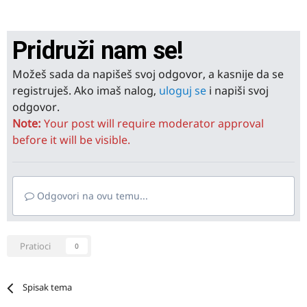
Pridruži nam se!
Možeš sada da napišeš svoj odgovor, a kasnije da se
registruješ. Ako imaš nalog,
uloguj se
i napiši svoj
odgovor.
Note:
Your post will require moderator approval
before it will be visible.
Odgovori na ovu temu...
Pratioci
0
Spisak tema