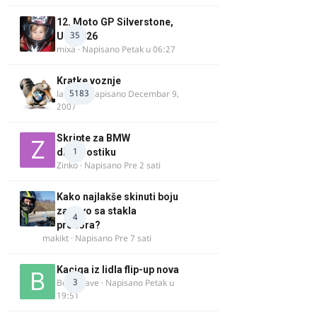
12. Moto GP Silverstone,
35
UK, 2026
mixa
· Napisano
Petak u 06:27
Kratke voznje
5183
lalajko
· Napisano
Decembar 9,
2007
Skripte za BMW
1
dijagnostiku
Zinko
· Napisano
Pre 2 sati
Kako najlakše skinuti boju
za drvo sa stakla
4
prozora?
makikt
· Napisano
Pre 7 sati
Kaciga iz lidla flip-up nova
3
Bor-i-slave
· Napisano
Petak u
19:51