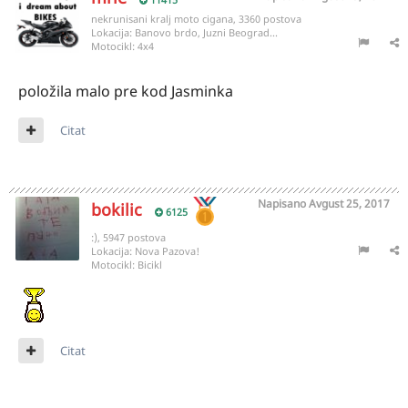
nekrunisani kralj moto cigana, 3360 postova
Lokacija:
Banovo brdo, Juzni Beograd...
Motocikl:
4x4
položila malo pre kod Jasminka
Citat
Napisano
Avgust 25, 2017
bokilic
6125
:), 5947 postova
Lokacija:
Nova Pazova!
Motocikl:
Bicikl
Citat