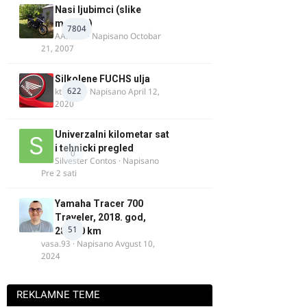
Nasi ljubimci (slike
motora)
7804
AArnold
· Napisano
Octobar
21, 2007
Silkolene FUCHS ulja
622
ktm600
· Napisano
April 12,
2020
Univerzalni kilometar sat
i tehnicki pregled
0
Silvester Contos
· Napisano
Pre 2 sati
Yamaha Tracer 700
Traveler, 2018. god,
51
28.100 km
vasa.93
· Napisano
Avgust 10,
2024
REKLAMNE TEME