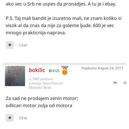
ako vec u Srb ne uspes da pronadjes. A tu je i ebay.
P.S. Taj mali bandit je izuzetno mali, ne znam koliko si
visok al da znas da nije za goleme ljude. 600 je vec
mnogo prakticnija naprava.
Citat
Napisano
Avgust 24, 2017
bokilic
6125
:), 5947 postova
Lokacija:
Nova Pazova!
Motocikl:
Bicikl
Za sad ne prodajem zenin motor;
odlican motor zolja od motora
Citat