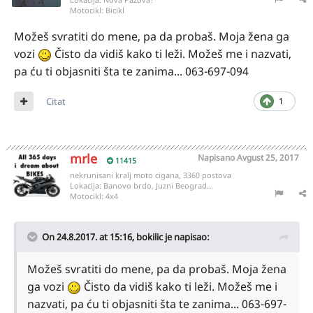
Motocikl:
Bicikl
Možeš svratiti do mene, pa da probaš. Moja žena ga
vozi
Čisto da vidiš kako ti leži. Možeš me i nazvati,
pa ću ti objasniti šta te zanima... 063-697-094
Citat
1
mrle
Napisano
Avgust 25, 2017
11415
nekrunisani kralj moto cigana, 3360 postova
Lokacija:
Banovo brdo, Juzni Beograd...
Motocikl:
4x4
On 24.8.2017. at 15:16,
bokilic
je napisao:
Možeš svratiti do mene, pa da probaš. Moja žena
ga vozi
Čisto da vidiš kako ti leži. Možeš me i
nazvati, pa ću ti objasniti šta te zanima... 063-697-