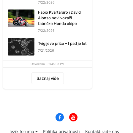
7/22/2026
Fabio Kvartararo i David
Alonso novi vozači
fabričke Honda ekipe
7/22/2026
Tvigijeve priče – I pad je let
7/21/2026
Osveženo u 2:45:03 PM
Saznaj više
Jezik foruma
Politika privatnosti
Kontaktirajte nas