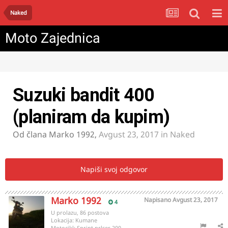
Naked
Moto Zajednica
Suzuki bandit 400
(planiram da kupim)
Od člana
Marko 1992
,
Avgust 23, 2017
in
Naked
Napiši svoj odgovor
Marko 1992
Napisano
Avgust 23, 2017
4
U prolazu, 86 postova
Lokacija:
Kumane
Motocikl:
Sprint prlser 200