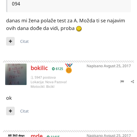
094
danas mi žena polaže test za A. Možda ti se najavim
ovih dana dođe da vidi, proba
Citat
Napisano
Avgust 25, 2017
bokilic
6125
:), 5947 postova
Lokacija:
Nova Pazova!
Motocikl:
Bicikl
ok
Citat
mrle
Napisano
Avgust 25, 2017
11415