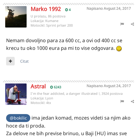
Marko 1992
Napisano
Avgust 24, 2017
4
U prolazu, 86 postova
Lokacija:
Kumane
Motocikl:
Sprint prlser 200
Nemam dovoljno para za 600 cc, a ovi od 400 cc se
krecu tu oko 1000 eura pa mi to vise odgovara.
Citat
Astral
Napisano
Avgust 24, 2017
6243
I'm the fear addicted, a danger illustrated !, 3924 postova
Lokacija:
Lyon
Motocikl:
4tx
ima jedan komad, mozes videti sa njim ako
@bokilic
hoce da ti proda.
Za delove ne bih previse brinuo, u Baji (HU) imas sve