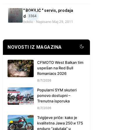
" BOKILIĆ " servis, prodaja
3364
delova
bokilic
· Napisano
Maj 29, 2011
NOVOSTI IZ MAGAZINA
CFMOTO West Balkan tim
uspešan na Red Bull
Romaniacs 2026
8/7/2026
Popularni SYM skuteri
ponovo dostupni –
Trenutna isporuka
8/7/2026
Tvigijeve priče: kako je
kvalitetna Jawa 250 и 175
enduro “zalutala” u