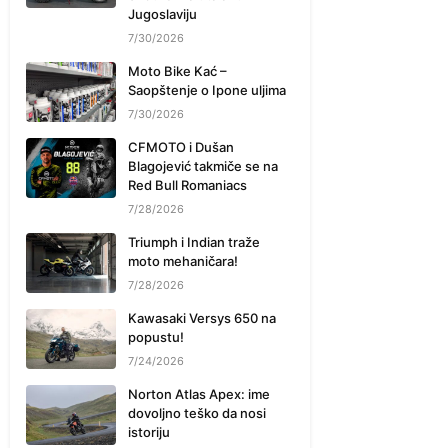
Jugoslaviju
7/30/2026
Moto Bike Kać –
Saopštenje o Ipone uljima
7/30/2026
CFMOTO i Dušan
Blagojević takmiče se na
Red Bull Romaniacs
7/28/2026
Triumph i Indian traže
moto mehaničara!
7/28/2026
Kawasaki Versys 650 na
popustu!
7/24/2026
Norton Atlas Apex: ime
dovoljno teško da nosi
istoriju