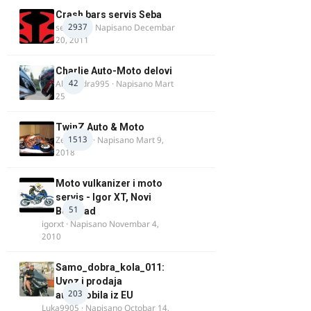
Crash bars servis Seba
2937
seba011
· Napisano
Decembar
20, 2011
Charlie Auto-Moto delovi
42
Alexandra995
· Napisano
Mart
25
TwinZ Auto & Moto
1513
Zeljkamp
· Napisano
Mart 9,
2018
Moto vulkanizer i moto
servis - Igor XT, Novi
51
Beograd
igorxt
· Napisano
Novembar 4,
2010
Samo_dobra_kola_011:
Uvoz i prodaja
203
automobila iz EU
Luka9905
· Napisano
Octobar 14,