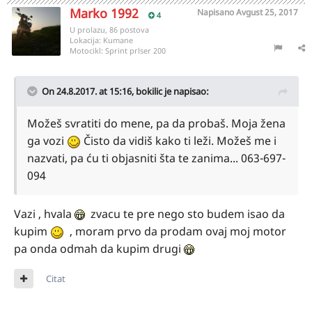
Marko 1992
Napisano
Avgust 25, 2017
4
U prolazu, 86 postova
Lokacija:
Kumane
Motocikl:
Sprint prlser 200
On 24.8.2017. at 15:16,
bokilic
je napisao:
Možeš svratiti do mene, pa da probaš. Moja žena
ga vozi
Čisto da vidiš kako ti leži. Možeš me i
nazvati, pa ću ti objasniti šta te zanima... 063-697-
094
Vazi , hvala
zvacu te pre nego sto budem isao da
kupim
, moram prvo da prodam ovaj moj motor
pa onda odmah da kupim drugi
Citat