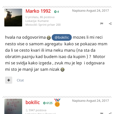
Marko 1992
Napisano
Avgust 24, 2017
4
U prolazu, 86 postova
Lokacija:
Kumane
Motocikl:
Sprint prlser 200
hvala na odgovorima
mozes li mi reci
@bokilic
nesto vise o samom agregatu kako se pokazao msm
da li se cesto kvari ili ima neku manu (na sta da
obratim paznju kad budem isao da kupim ) ? Motor
mi se svidja kako izgeda , zvuk mu je lep i odgovara
mi sto je manji jar sam nizak
Citat
Napisano
Avgust 24, 2017
bokilic
6125
:), 5947 postova
Lokacija:
Nova Pazova!