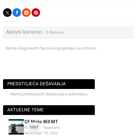
Aktivni korisnici
0 članova
Nema ulogovanih članova koji gledaju ovu stranu.
PREDSTOJEĆA DEŠAVANJA
Nema predstojećih dešavanja u kalendaru.
AKTUELNE TEME
CF Moto 450 MT
5007
NIKOLA 1
· Napisano
Novembar 10, 2023