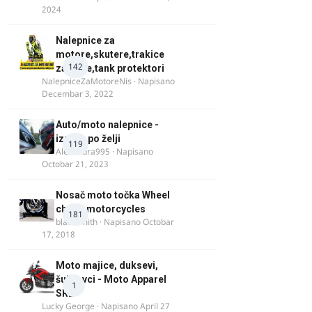
2024
Nalepnice za
motore,skutere,trakice
142
za felne,tank protektori
NalepniceZaMotoreNis
· Napisano
Decembar 3, 2022
Auto/moto nalepnice -
izrada po želji
119
Alexandra995
· Napisano
Octobar 21, 2023
Nosač moto točka Wheel
chock motorcycles
181
blacksmith
· Napisano
Octobar
17, 2018
Moto majice, duksevi,
šuškavci - Moto Apparel
1
SRB
Lucky George
· Napisano
April 27