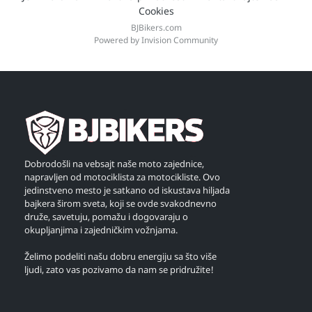
Cookies
BJBikers.com
Powered by Invision Community
Dobrodošli na vebsajt naše moto zajednice,
napravljen od motociklista za motocikliste. Ovo
jedinstveno mesto je satkano od iskustava hiljada
bajkera širom sveta, koji se ovde svakodnevno
druže, savetuju, pomažu i dogovaraju o
okupljanjima i zajedničkim vožnjama.
Želimo podeliti našu dobru energiju sa što više
ljudi, zato vas pozivamo da nam se pridružite!