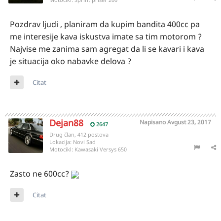
Pozdrav ljudi , planiram da kupim bandita 400cc pa
me interesije kava iskustva imate sa tim motorom ?
Najvise me zanima sam agregat da li se kavari i kava
je situacija oko nabavke delova ?
Citat
Dejan88
Napisano
Avgust 23, 2017
2647
Drug član, 412 postova
Lokacija:
Novi Sad
Motocikl:
Kawasaki Versys 650
Zasto ne 600cc?
Citat