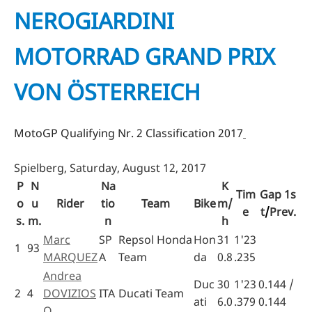
NEROGIARDINI
MOTORRAD GRAND PRIX
VON ÖSTERREICH
MotoGP Qualifying Nr. 2 Classification 2017
Spielberg, Saturday, August 12, 2017
P
N
Na
K
Tim
Gap
1
s
o
u
Rider
tio
Team
Bike
m/
e
t
/
Prev.
s.
m.
n
h
Marc
SP
Repsol Honda
Hon
31
1'23
1
93
MARQUEZ
A
Team
da
0.8
.235
Andrea
Duc
30
1'23
0.144 /
2
4
DOVIZIOS
ITA
Ducati Team
ati
6.0
.379
0.144
O