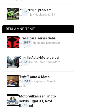
Zx9r strujni problem
32
xpetronije
· Napisano
Jul 31
REKLAMNE TEME
Crash bars servis Seba
2937
seba011
· Napisano
Decembar
20, 2011
Charlie Auto-Moto delovi
42
Alexandra995
· Napisano
Mart
25
TwinZ Auto & Moto
1513
Zeljkamp
· Napisano
Mart 9,
2018
Moto vulkanizer i moto
servis - Igor XT, Novi
51
Beograd