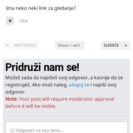
Ima neko neki link za gledanje?
Citat
PRETHODNO
Strana 1 od 3
SLEDEĆE
Pridruži nam se!
Možeš sada da napišeš svoj odgovor, a kasnije da se
registruješ. Ako imaš nalog,
uloguj se
i napiši svoj
odgovor.
Note:
Your post will require moderator approval
before it will be visible.
Odgovori na ovu temu...