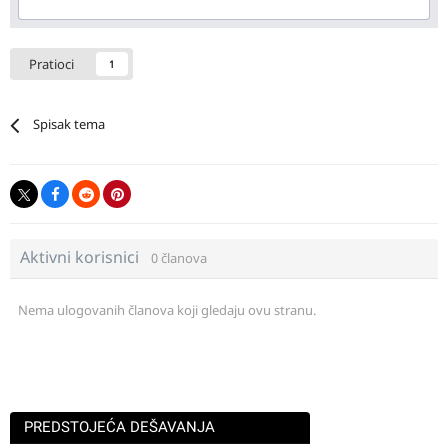
Pratioci
1
Spisak tema
Aktivni korisnici
0 članova
Nema ulogovanih članova koji gledaju ovu stranu.
PREDSTOJEĆA DEŠAVANJA