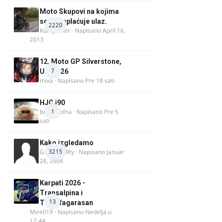
Moto Skupovi na kojima
se ne naplaćuje ulaz.
2220
Kum_Mixer
· Napisano
April 16,
2013
12. Moto GP Silverstone,
7
UK, 2026
mixa
· Napisano
Pre 18 sati
HJC i90
1
bobi_krofna
· Napisano
Pre 5
sati
Kako izgledamo
3215
Guest diRRty · Napisano
Januar
28, 2006
Karpati 2026 -
Transalpina i
13
Transfagarasan
Mire019
· Napisano
Nedelja u
12:44