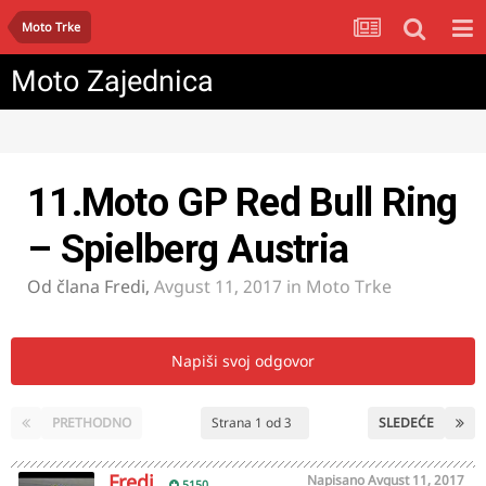
Moto Trke
Moto Zajednica
11.Moto GP Red Bull Ring
– Spielberg Austria
Od člana
Fredi
,
Avgust 11, 2017
in
Moto Trke
Napiši svoj odgovor
PRETHODNO
Strana 1 od 3
SLEDEĆE
Fredi
Napisano
Avgust 11, 2017
5150