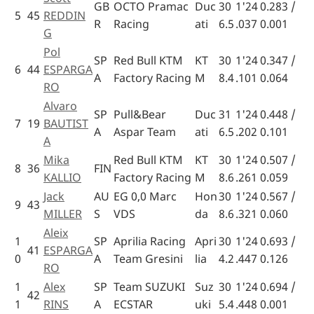
GB
OCTO Pramac
Duc
30
1'24
0.283 /
5
45
REDDIN
R
Racing
ati
6.5
.037
0.001
G
Pol
SP
Red Bull KTM
KT
30
1'24
0.347 /
6
44
ESPARGA
A
Factory Racing
M
8.4
.101
0.064
RO
Alvaro
SP
Pull&Bear
Duc
31
1'24
0.448 /
7
19
BAUTIST
A
Aspar Team
ati
6.5
.202
0.101
A
Mika
Red Bull KTM
KT
30
1'24
0.507 /
8
36
FIN
KALLIO
Factory Racing
M
8.6
.261
0.059
Jack
AU
EG 0,0 Marc
Hon
30
1'24
0.567 /
9
43
MILLER
S
VDS
da
8.6
.321
0.060
Aleix
1
SP
Aprilia Racing
Apri
30
1'24
0.693 /
41
ESPARGA
0
A
Team Gresini
lia
4.2
.447
0.126
RO
1
Alex
SP
Team SUZUKI
Suz
30
1'24
0.694 /
42
1
RINS
A
ECSTAR
uki
5.4
.448
0.001