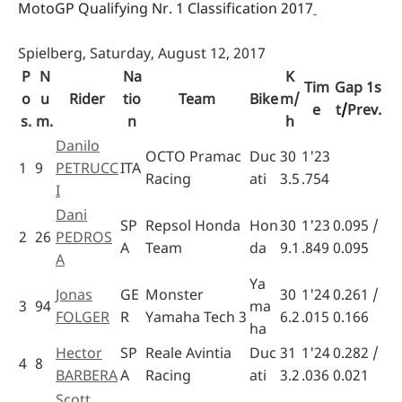
MotoGP Qualifying Nr. 1 Classification 2017
Spielberg, Saturday, August 12, 2017
P
N
Na
K
Tim
Gap
1
s
o
u
Rider
tio
Team
Bike
m/
e
t
/
Prev.
s.
m.
n
h
Danilo
OCTO Pramac
Duc
30
1'23
1
9
PETRUCC
ITA
Racing
ati
3.5
.754
I
Dani
SP
Repsol Honda
Hon
30
1'23
0.095 /
2
26
PEDROS
A
Team
da
9.1
.849
0.095
A
Ya
Jonas
GE
Monster
30
1'24
0.261 /
3
94
ma
FOLGER
R
Yamaha Tech 3
6.2
.015
0.166
ha
Hector
SP
Reale Avintia
Duc
31
1'24
0.282 /
4
8
BARBERA
A
Racing
ati
3.2
.036
0.021
Scott