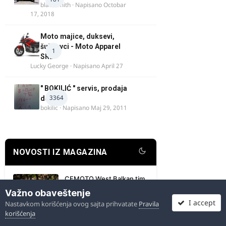
blacksmith
· Napisano
Octobar
17, 2018
Moto majice, duksevi,
šuškavci - Moto Apparel
1
SRB
Lucky George
· Napisano
April 27
" BOKILIĆ " servis, prodaja
3364
delova
bokilic
· Napisano
Maj 29, 2011
NOVOSTI IZ MAGAZINA
CFMOTO West Balkan tim
uspešan na Red Bull
Važno obaveštenje
Romaniacs 2026
I accept
Nastavkom korišćenja ovog sajta prihvatate
Pravila
8/7/2026
korišćenja