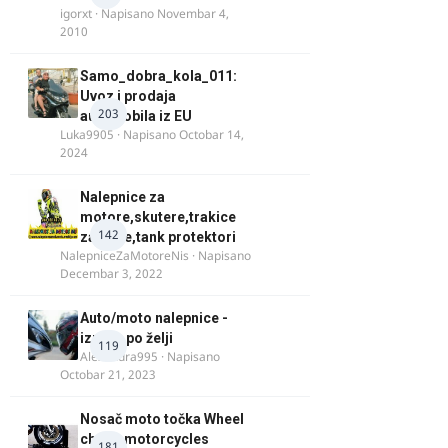
igorxt
· Napisano
Novembar 4,
2010
Samo_dobra_kola_011:
Uvoz i prodaja
203
automobila iz EU
Luka9905
· Napisano
Octobar 14,
2024
Nalepnice za
motore,skutere,trakice
142
za felne,tank protektori
NalepniceZaMotoreNis
· Napisano
Decembar 3, 2022
Auto/moto nalepnice -
izrada po želji
119
Alexandra995
· Napisano
Octobar 21, 2023
Nosač moto točka Wheel
chock motorcycles
181