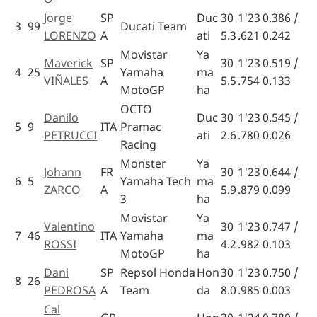
Jorge
SP
Duc
30
1'23
0.386 /
3
99
Ducati Team
LORENZO
A
ati
5.3
.621
0.242
Movistar
Ya
Maverick
SP
30
1'23
0.519 /
4
25
Yamaha
ma
VIÑALES
A
5.5
.754
0.133
MotoGP
ha
OCTO
Danilo
Duc
30
1'23
0.545 /
5
9
ITA
Pramac
PETRUCCI
ati
2.6
.780
0.026
Racing
Monster
Ya
Johann
FR
30
1'23
0.644 /
6
5
Yamaha Tech
ma
ZARCO
A
5.9
.879
0.099
3
ha
Movistar
Ya
Valentino
30
1'23
0.747 /
7
46
ITA
Yamaha
ma
ROSSI
4.2
.982
0.103
MotoGP
ha
Dani
SP
Repsol Honda
Hon
30
1'23
0.750 /
8
26
PEDROSA
A
Team
da
8.0
.985
0.003
Cal