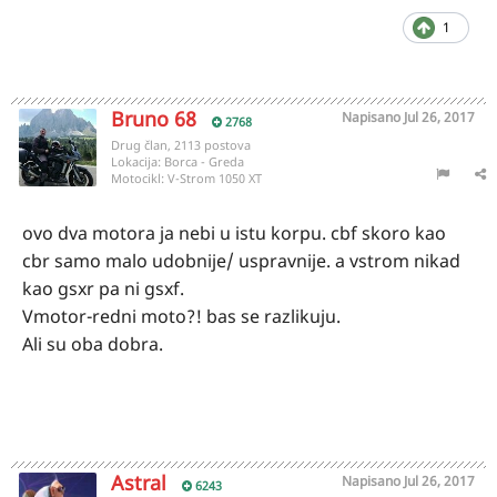
1
Bruno 68
Napisano
Jul 26, 2017
2768
Drug član, 2113 postova
Lokacija:
Borca - Greda
Motocikl:
V-Strom 1050 XT
ovo dva motora ja nebi u istu korpu. cbf skoro kao
cbr samo malo udobnije/ uspravnije. a vstrom nikad
kao gsxr pa ni gsxf.
Vmotor-redni moto?! bas se razlikuju.
Ali su oba dobra.
Astral
Napisano
Jul 26, 2017
6243