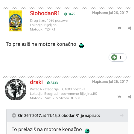
SlobodanR1
Napisano
Jul 26, 2017
3475
Drug član, 1096 postova
Lokacija:
Bijeljina
Motocikl:
YZF R1
To prelaziš na motore konačno
1
draki
Napisano
Jul 26, 2017
3433
Vozac A kategorije :D, 1083 postova
Lokacija:
Beograd - povremeno Bijeljina,RS
Motocikl:
Suzuki V Strom DL 650
On 26.7.2017. at 11:45,
SlobodanR1
je napisao:
To prelaziš na motore konačno