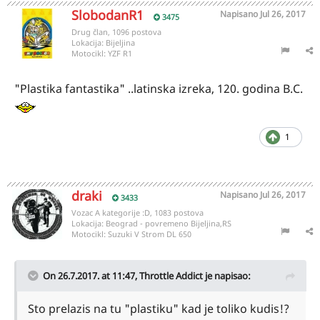
SlobodanR1
Napisano
Jul 26, 2017
3475
Drug član, 1096 postova
Lokacija:
Bijeljina
Motocikl:
YZF R1
"Plastika fantastika" ..latinska izreka, 120. godina B.C.
1
draki
Napisano
Jul 26, 2017
3433
Vozac A kategorije :D, 1083 postova
Lokacija:
Beograd - povremeno Bijeljina,RS
Motocikl:
Suzuki V Strom DL 650
On 26.7.2017. at 11:47,
Throttle Addict
je napisao:
Sto prelazis na tu "plastiku" kad je toliko kudis!?