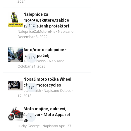
2024
Nalepnice za
motore,skutere,trakice
142
za felne,tank protektori
NalepniceZaMotoreNis
· Napisano
Decembar 3, 2022
Auto/moto nalepnice -
izrada po želji
119
Alexandra995
· Napisano
Octobar 21, 2023
Nosač moto točka Wheel
chock motorcycles
181
blacksmith
· Napisano
Octobar
17, 2018
Moto majice, duksevi,
šuškavci - Moto Apparel
1
SRB
Lucky George
· Napisano
April 27