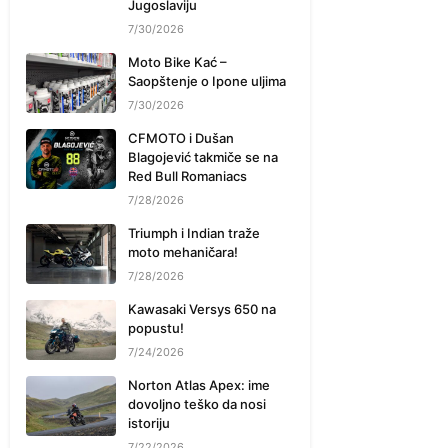
Jugoslaviju
7/30/2026
Moto Bike Kać –
Saopštenje o Ipone uljima
7/30/2026
CFMOTO i Dušan
Blagojević takmiče se na
Red Bull Romaniacs
7/28/2026
Triumph i Indian traže
moto mehaničara!
7/28/2026
Kawasaki Versys 650 na
popustu!
7/24/2026
Norton Atlas Apex: ime
dovoljno teško da nosi
istoriju
7/22/2026