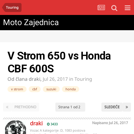
Touring
Moto Zajednica
V Strom 650 vs Honda
CBF 600S
Od člana
draki
,
Jul 26, 2017
in
Touring
v strom
cbf
suzuki
honda
PRETHODNO
Strana 1 od 2
SLEDEĆE
draki
Napisano
Jul 26, 2017
3433
Vozac A kategorije :D, 1083 postova