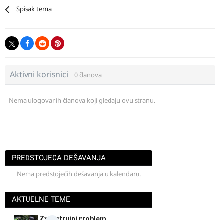
Spisak tema
Aktivni korisnici
0 članova
Nema ulogovanih članova koji gledaju ovu stranu.
PREDSTOJEĆA DEŠAVANJA
Nema predstojećih dešavanja u kalendaru.
AKTUELNE TEME
Zx9r strujni problem