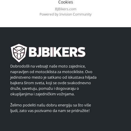
Cookies
BJBikers.com
Powered by Invision Community
Dobrodošli na vebsajt naše moto zajednice,
napravljen od motociklista za motocikliste. Ovo
jedinstveno mesto je satkano od iskustava hiljada
bajkera širom sveta, koji se ovde svakodnevno
druže, savetuju, pomažu i dogovaraju o
okupljanjima i zajedničkim vožnjama.
Želimo podeliti našu dobru energiju sa što više
ljudi, zato vas pozivamo da nam se pridružite!