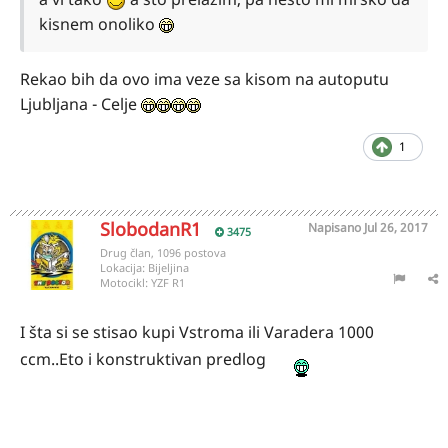
kisnem onoliko
Rekao bih da ovo ima veze sa kisom na autoputu
Ljubljana - Celje
1
SlobodanR1
Napisano
Jul 26, 2017
3475
Drug član, 1096 postova
Lokacija:
Bijeljina
Motocikl:
YZF R1
I šta si se stisao kupi Vstroma ili Varadera 1000
ccm..Eto i konstruktivan predlog