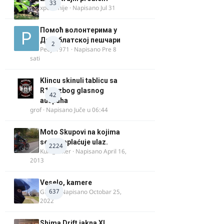
33
xpetronije
· Napisano
Jul 31
Помоћ волонтерима у
Делиблатској пешчари
2
Pedja1971
· Napisano
Pre 8
sati
Klincu skinuli tablicu sa
R125 zbog glasnog
42
auspuha
grof
· Napisano
Juče u 06:44
Moto Skupovi na kojima
se ne naplaćuje ulaz.
2224
Kum_Mixer
· Napisano
April 16,
2013
Veselo, kamere
637
GR 46
· Napisano
Octobar 25,
2022
Shima Drift jakna XL