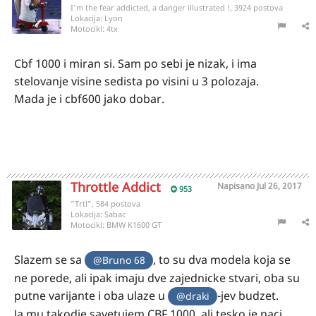
I'm the fear addicted, a danger illustrated !, 3924 postova
Lokacija:
Lyon
Motocikl:
4tx
Cbf 1000 i miran si. Sam po sebi je nizak, i ima
stelovanje visine sedista po visini u 3 polozaja.
Mada je i cbf600 jako dobar.
Throttle Addict
Napisano
Jul 26, 2017
953
"Trtl", 584 postova
Lokacija:
Sabac
Motocikl:
BMW K1600 GT
Slazem se sa
, to su dva modela koja se
@Bruno 68
ne porede, ali ipak imaju dve zajednicke stvari, oba su
putne varijante i oba ulaze u
-jev budzet.
@draki
Ja mu takodje savetujem CBF 1000, ali tesko je naci