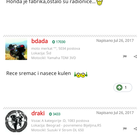
Honda je fabrika,ostalo su radionice...
bdada
Napisano
Jul 26, 2017
17030
moto merkat °°, 5034 postova
Lokacija:
Šid
Motocikl:
Yamaha TDM 3VD
Rece sremac i nasece kulen
1
draki
Napisano
Jul 26, 2017
3433
Vozac A kategorije :D, 1083 postova
Lokacija:
Beograd - povremeno Bijeljina,RS
Motocikl:
Suzuki V Strom DL 650