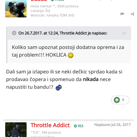
moto merkat °°, 5034 postova
Lokacija:
Šid
Motocikl:
Yamaha TDM 3VD
On 26.7.2017. at 12:24,
Throttle Addict
je napisao:
Koliko sam upoznat postoji dodatna oprema i za
taj problem!!! HOKLICA
Dali sam ja izlapeo ili se neki dečkic sprdao kada si
prodavao čopera i spomenuo da
nikada
nece
napustiti tu bandu!?
1
Throttle Addict
Napisano
Jul 26, 2017
953
"Trtl", 584 postova
Lokacija:
Sabac