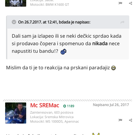
Motocikl:
BMW K1600 GT
On 26.7.2017. at 12:41,
bdada
je napisao:
Dali sam ja izlapeo ili se neki dečkic sprdao kada
si prodavao čopera i spomenuo da
nikada
nece
napustiti tu bandu!?
Mislim da ti je to reakcija na prskani paradajiz
Mc SREMac
Napisano
Jul 26, 2017
1189
Zainteresovan, 603 postova
Lokacija:
Sremska Mitrovica
Motocikl:
MS 1000DS, Apeninac