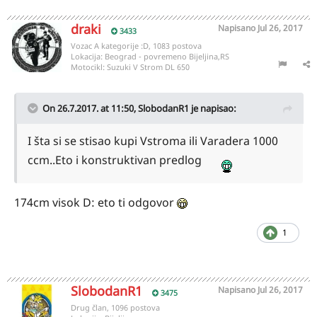
draki
Napisano
Jul 26, 2017
3433
Vozac A kategorije :D, 1083 postova
Lokacija:
Beograd - povremeno Bijeljina,RS
Motocikl:
Suzuki V Strom DL 650
On 26.7.2017. at 11:50,
SlobodanR1
je napisao:
I šta si se stisao kupi Vstroma ili Varadera 1000
ccm..Eto i konstruktivan predlog
174cm visok D: eto ti odgovor
1
SlobodanR1
Napisano
Jul 26, 2017
3475
Drug član, 1096 postova