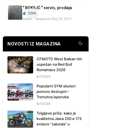
" BOKILIĆ " servis, prodaja
3364
delova
bokilic
· Napisano
Maj 29, 2011
NOVOSTI IZ MAGAZINA
CFMOTO West Balkan tim
uspešan na Red Bull
Romaniacs 2026
8/7/2026
Popularni SYM skuteri
ponovo dostupni –
Trenutna isporuka
8/7/2026
Tvigijeve priče: kako je
kvalitetna Jawa 250 и 175
enduro “zalutala” u