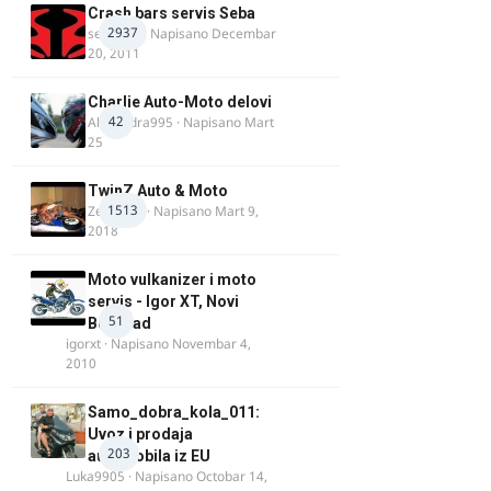
Crash bars servis Seba
2937
seba011
· Napisano
Decembar
20, 2011
Charlie Auto-Moto delovi
42
Alexandra995
· Napisano
Mart
25
TwinZ Auto & Moto
1513
Zeljkamp
· Napisano
Mart 9,
2018
Moto vulkanizer i moto
servis - Igor XT, Novi
51
Beograd
igorxt
· Napisano
Novembar 4,
2010
Samo_dobra_kola_011:
Uvoz i prodaja
203
automobila iz EU
Luka9905
· Napisano
Octobar 14,