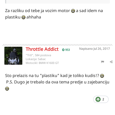
Za razliku od tebe ja vozim motor
a sad idem na
plastiku
ahhaha
Throttle Addict
Napisano
Jul 26, 2017
953
"Trtl", 584 postova
Lokacija:
Sabac
Motocikl:
BMW K1600 GT
Sto prelazis na tu "plastiku" kad je toliko kudis!?
P.S. Dugo je trebalo da ova tema predje u zajebanciju
2