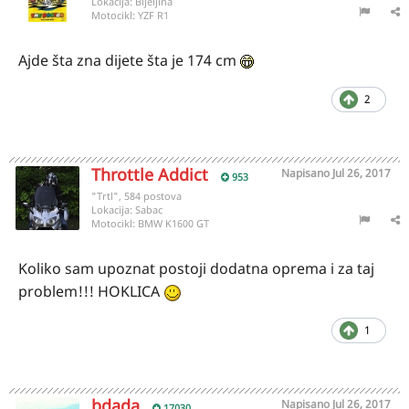
Lokacija:
Bijeljina
Motocikl:
YZF R1
Ajde šta zna dijete šta je 174 cm
2
Throttle Addict
Napisano
Jul 26, 2017
953
"Trtl", 584 postova
Lokacija:
Sabac
Motocikl:
BMW K1600 GT
Koliko sam upoznat postoji dodatna oprema i za taj
problem!!! HOKLICA
1
bdada
Napisano
Jul 26, 2017
17030