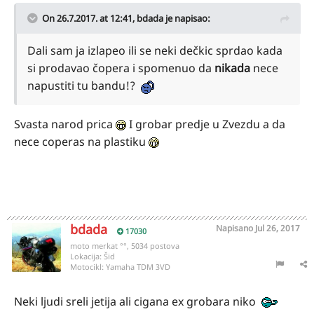
On 26.7.2017. at 12:41,
bdada
je napisao:
Dali sam ja izlapeo ili se neki dečkic sprdao kada
si prodavao čopera i spomenuo da
nikada
nece
napustiti tu bandu!?
Svasta narod prica
I grobar predje u Zvezdu a da
nece coperas na plastiku
bdada
Napisano
Jul 26, 2017
17030
moto merkat °°, 5034 postova
Lokacija:
Šid
Motocikl:
Yamaha TDM 3VD
Neki ljudi sreli jetija ali cigana ex grobara niko