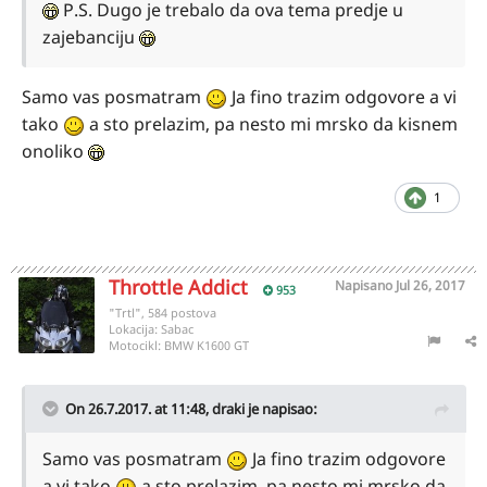
P.S. Dugo je trebalo da ova tema predje u
zajebanciju
Samo vas posmatram
Ja fino trazim odgovore a vi
tako
a sto prelazim, pa nesto mi mrsko da kisnem
onoliko
1
Throttle Addict
Napisano
Jul 26, 2017
953
"Trtl", 584 postova
Lokacija:
Sabac
Motocikl:
BMW K1600 GT
On 26.7.2017. at 11:48,
draki
je napisao:
Samo vas posmatram
Ja fino trazim odgovore
a vi tako
a sto prelazim, pa nesto mi mrsko da