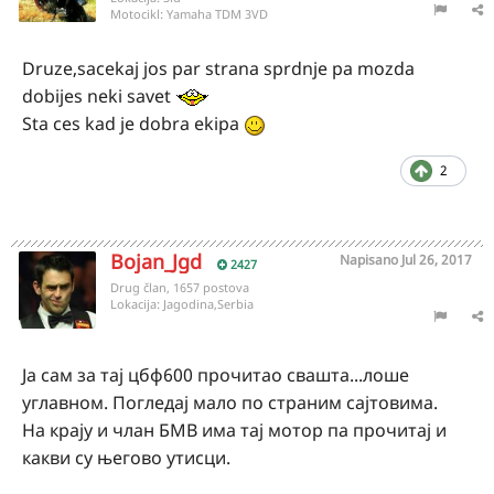
Motocikl:
Yamaha TDM 3VD
Druze,sacekaj jos par strana sprdnje pa mozda
dobijes neki savet
Sta ces kad je dobra ekipa
2
Bojan_Jgd
Napisano
Jul 26, 2017
2427
Drug član, 1657 postova
Lokacija:
Jagodina,Serbia
Ја сам за тај цбф600 прочитао свашта...лоше
углавном. Погледај мало по страним сајтовима.
На крају и члан БМВ има тај мотор па прочитај и
какви су његово утисци.