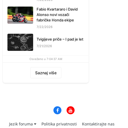
Fabio Kvartararo i David
Alonso novi vozači
fabričke Honda ekipe
7/22/2026
Tvigijeve priče – I pad je let
7/21/2026
Osveženo u 7:04:37 AM
Saznaj više
Jezik foruma
Politika privatnosti
Kontaktirajte nas