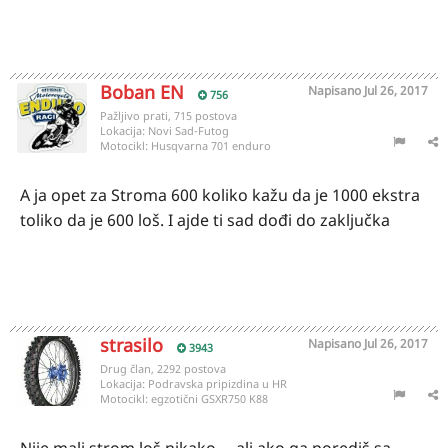
Boban EN
Napisano
Jul 26, 2017
756
Pažljivo prati, 715 postova
Lokacija:
Novi Sad-Futog
Motocikl:
Husqvarna 701 enduro
A ja opet za Stroma 600 koliko kažu da je 1000 ekstra
toliko da je 600 loš. I ajde ti sad dođi do zaključka
strasilo
Napisano
Jul 26, 2017
3943
Drug član, 2292 postova
Lokacija:
Podravska pripizdina u HR
Motocikl:
egzotični GSXR750 K88