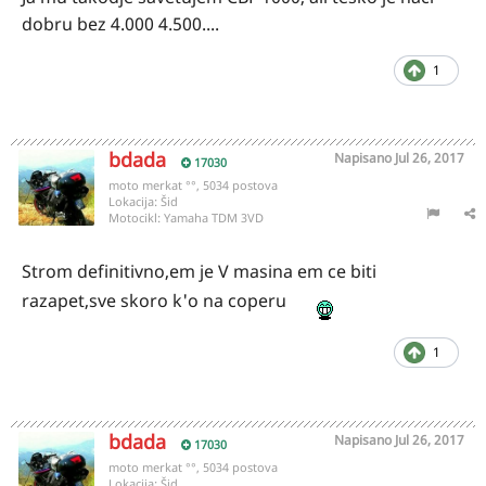
dobru bez 4.000 4.500....
1
bdada
Napisano
Jul 26, 2017
17030
moto merkat °°, 5034 postova
Lokacija:
Šid
Motocikl:
Yamaha TDM 3VD
Strom definitivno,em je V masina em ce biti
razapet,sve skoro k'o na coperu
1
bdada
Napisano
Jul 26, 2017
17030
moto merkat °°, 5034 postova
Lokacija:
Šid