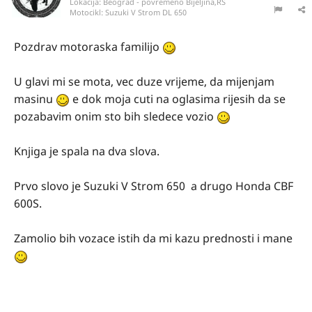
Lokacija:
Beograd - povremeno Bijeljina,RS
Motocikl:
Suzuki V Strom DL 650
Pozdrav motoraska familijo
U glavi mi se mota, vec duze vrijeme, da mijenjam
masinu
e dok moja cuti na oglasima rijesih da se
pozabavim onim sto bih sledece vozio
Knjiga je spala na dva slova.
Prvo slovo je Suzuki V Strom 650 a drugo Honda CBF
600S.
Zamolio bih vozace istih da mi kazu prednosti i mane