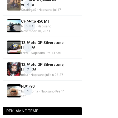
4
veličina
StrahinjaS
· Napisano
Jul 17
CF Moto 450 MT
5003
NIKOLA 1
· Napisano
Novembar 10, 2023
12. Moto GP Silverstone
1
UK 2026
Fredi
· Napisano
Pre 13 sati
12. Moto GP Silverstone,
7
UK, 2026
mixa
· Napisano
Juče u 06:27
HJC i90
1
bobi_krofna
· Napisano
Pre 11
sati
REKLAMNE TEME