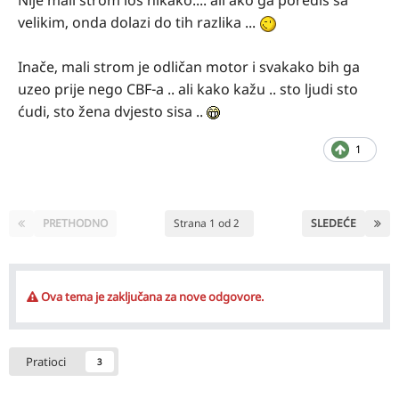
Nije mali strom loš nikako.... ali ako ga porediš sa
velikim, onda dolazi do tih razlika ...
Inače, mali strom je odličan motor i svakako bih ga
uzeo prije nego CBF-a .. ali kako kažu .. sto ljudi sto
ćudi, sto žena dvjesto sisa ..
1
PRETHODNO
Strana 1 od 2
SLEDEĆE
Ova tema je zaključana za nove odgovore.
Pratioci
3