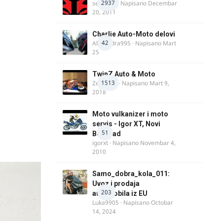
2937
seba011
· Napisano
Decembar
20, 2011
Charlie Auto-Moto delovi
42
Alexandra995
· Napisano
Mart
25
TwinZ Auto & Moto
1513
Zeljkamp
· Napisano
Mart 9,
2018
Moto vulkanizer i moto
servis - Igor XT, Novi
51
Beograd
igorxt
· Napisano
Novembar 4,
2010
Samo_dobra_kola_011:
Uvoz i prodaja
203
automobila iz EU
Luka9905
· Napisano
Octobar
14, 2024