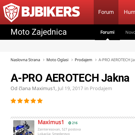
Forum
Hum
Moto Zajednica
Forumi
Novo
Naslovna Strana
Moto Oglasi
Prodajem
A-PRO AEROTECH Ja
A-PRO AEROTECH Jakna
Od člana
Maximus1
,
Jul 19, 2017
in
Prodajem
Maximus1
216
Zainteresovan, 527 postova
Lokacija:
Smederevo