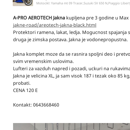
Motocikl:
Yamaha mt 09 Tracer,Suzuki SV 650 N,Piaggio Libert
A-PRO AEROTECH Jakna
kupljena pre 3 godine u Ma
jakne-road/areotech-jakna-black.html
Protektori ramena, lakat, ledja. Mogucnost spajanja s
druga je zimska postava. Jakna je vodonepropustna.
Jakna komplet moze da se rasnira spoljni deo i pretvor
svim vremenskim uslovima.
Lufteri za vazduh napred i pozadi, uckuri na rukavima 
Jakna je velicina XL, ja sam visok 187 i tezak oko 85 k
probati.
CENA 120 E
Kontakt: 0643668460