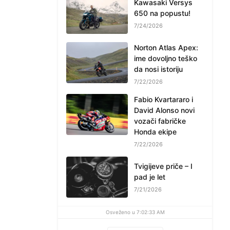
Kawasaki Versys
650 na popustu!
7/24/2026
Norton Atlas Apex:
ime dovoljno teško
da nosi istoriju
7/22/2026
Fabio Kvartararo i
David Alonso novi
vozači fabričke
Honda ekipe
7/22/2026
Tvigijeve priče – I
pad je let
7/21/2026
Osveženo u 7:02:33 AM