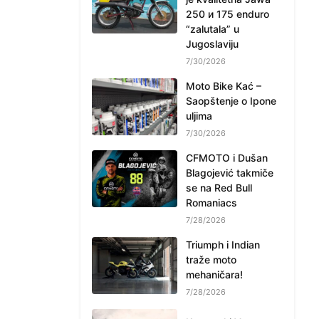
250 и 175 enduro
“zalutala” u
Jugoslaviju
7/30/2026
Moto Bike Kać –
Saopštenje o Ipone
uljima
7/30/2026
CFMOTO i Dušan
Blagojević takmiče
se na Red Bull
Romaniacs
7/28/2026
Triumph i Indian
traže moto
mehaničara!
7/28/2026