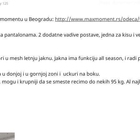
Prijavi odgovor kao pr
y 125
x momentu u Beogradu:
http://www.maxmoment.rs/odeca/te
a pantalonama. 2 dodatne vadive postave, jedna za kisu i v
i u mesh letnju jaknu. Jakna ima funkciju all season, i radi
u donjoj i u gornjoj zoni i uckuri na boku.
g, mogu i krupniji da se smeste recimo do nekih 95 kg. Al naj