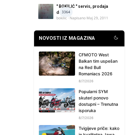
" BOKILIĆ " servis, prodaja
3364
delova
bokilic
· Napisano
Maj 29, 2011
NOVOSTI IZ MAGAZINA
CFMOTO West
Balkan tim uspešan
na Red Bull
Romaniacs 2026
8/7/2026
Popularni SYM
skuteri ponovo
dostupni – Trenutna
isporuka
8/7/2026
Tvigijeve priče: kako
je kvalitetna Jawa