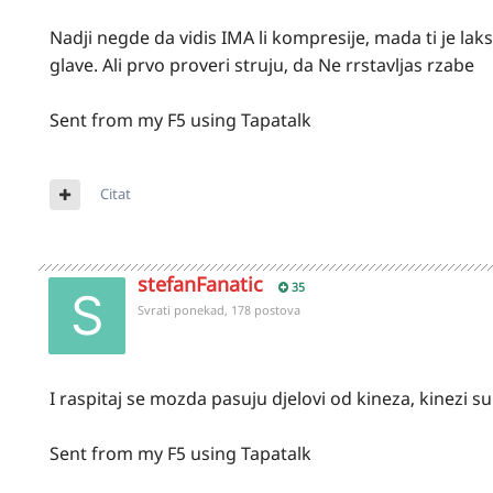
Nadji negde da vidis IMA li kompresije, mada ti je lakse
glave. Ali prvo proveri struju, da Ne rrstavljas rzabe
Sent from my F5 using Tapatalk
Citat
stefanFanatic
35
Svrati ponekad, 178 postova
I raspitaj se mozda pasuju djelovi od kineza, kinezi 
Sent from my F5 using Tapatalk