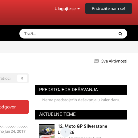
Pridružite nam se!
Ulogujte se
Sve Aktivnosti
ratioci
0
PREDSTOJEĆA DEŠAVANJA
Nema predstojećih dešavanja u kalendaru.
 odgovor
AKTUELNE TEME
12. Moto GP Silverstone
ano
Jun 24, 2017
1
UK 2026