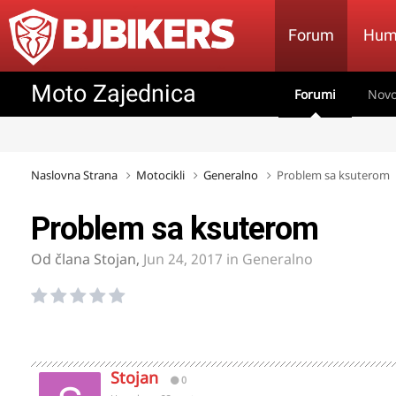
Forum
Hum
Moto Zajednica
Forumi
Novo
Naslovna Strana
Motocikli
Generalno
Problem sa ksuterom
Problem sa ksuterom
Od člana
Stojan
,
Jun 24, 2017
in
Generalno
Stojan
0