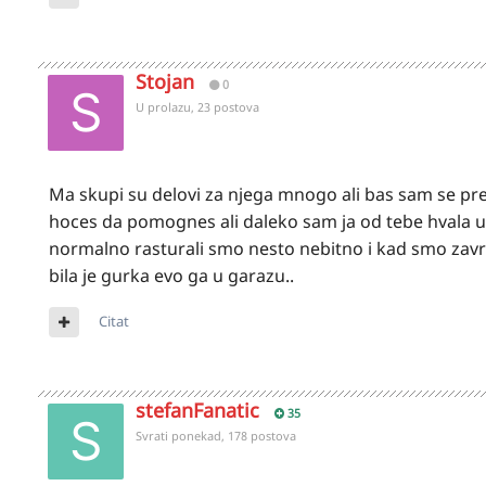
Stojan
0
U prolazu, 23 postova
Ma skupi su delovi za njega mnogo ali bas sam se pre
hoces da pomognes ali daleko sam ja od tebe hvala u
normalno rasturali smo nesto nebitno i kad smo zavrs
bila je gurka evo ga u garazu..
Citat
stefanFanatic
35
Svrati ponekad, 178 postova