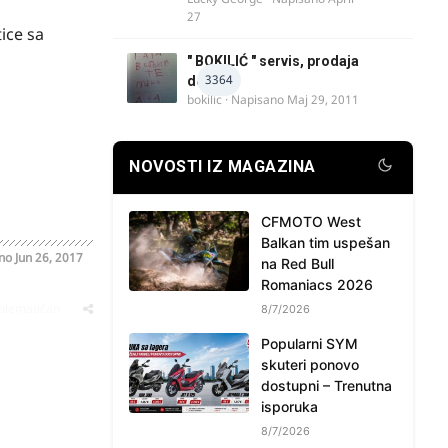
27
tice sa
" BOKILIĆ " servis, prodaja
3364
delova
bokilic
· Napisano
Maj 29, 2011
NOVOSTI IZ MAGAZINA
CFMOTO West
Balkan tim uspešan
ano
Jun 26, 2017
na Red Bull
Romaniacs 2026
oblematičan
8/7/2026
Popularni SYM
skuteri ponovo
dostupni – Trenutna
isporuka
8/7/2026