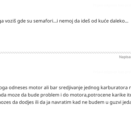
Prijavi odgovor kao pr
 ga voziš gde su semafori...i nemoj da ideš od kuće daleko...
Napis
Prijavi odgovor kao pr
koga odneses motor ali bar sredjivanje jednog karburatora n
ada moze da bude problem i do motora,potrocene karike it
zes da dodjes ili da ja navratim kad ne budem u guzvi jed