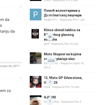
Fredi
· Napisano
Pre 5 sati
oblematičan
Помоћ волонтерима у
0
Делиблатској пешчари
ram da
Pedja1971
· Napisano
Pre 1 sat
do
Klincu skinuli tablicu sa
itanju da
R125 zbog glasnog
36
auspuha
grof
· Napisano
Pre 16 sati
Moto Skupovi na kojima
se ne naplaćuje ulaz.
2220
Kum_Mixer
· Napisano
April 16,
ano
Jun 24, 2017
2013
oblematičan
12. Moto GP Silverstone,
7
UK, 2026
mixa
· Napisano
Pre 16 sati
ucem za
HJC i90
1
bobi_krofna
· Napisano
Pre 3