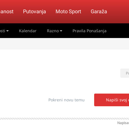
anost
Putovanja
Moto Sport
Garaža
sti
Kalendar
Razno
Pravila Ponašanja
P
Pokreni novu temu
Napiši svoj
Napis