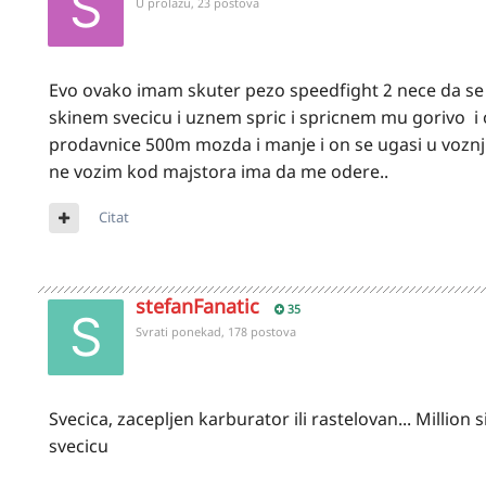
U prolazu, 23 postova
Evo ovako imam skuter pezo speedfight 2 nece da se 
skinem svecicu i uznem spric i spricnem mu gorivo i
prodavnice 500m mozda i manje i on se ugasi u voznji i
ne vozim kod majstora ima da me odere..
Citat
stefanFanatic
35
Svrati ponekad, 178 postova
Svecica, zacepljen karburator ili rastelovan... Millio
svecicu