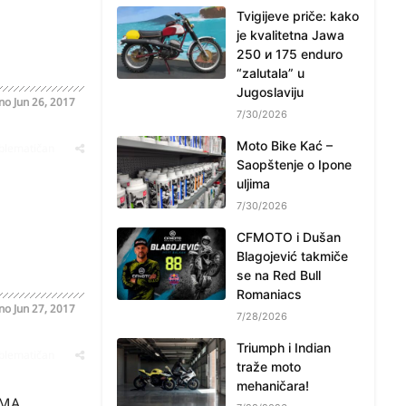
Tvigijeve priče: kako
je kvalitetna Jawa
250 и 175 enduro
“zalutala” u
Jugoslaviju
ano
Jun 26, 2017
7/30/2026
Moto Bike Kać –
oblematičan
Saopštenje o Ipone
uljima
7/30/2026
CFMOTO i Dušan
Blagojević takmiče
se na Red Bull
Romaniacs
ano
Jun 27, 2017
7/28/2026
Triumph i Indian
oblematičan
traže moto
mehaničara!
 IMA