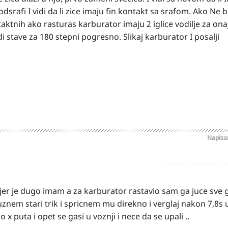
dsrafi I vidi da li zice imaju fin kontakt sa srafom. Ako Ne b
ktnih ako rasturas karburator imaju 2 iglice vodilje za onaj
di stave za 180 stepni pogresno. Slikaj karburator I posalji
Napis
Prijavi odgovor kao pr
jer je dugo imam a za karburator rastavio sam ga juce sve g
znem stari trik i spricnem mu direkno i verglaj nakon 7,8s up
o x puta i opet se gasi u voznji i nece da se upali ..