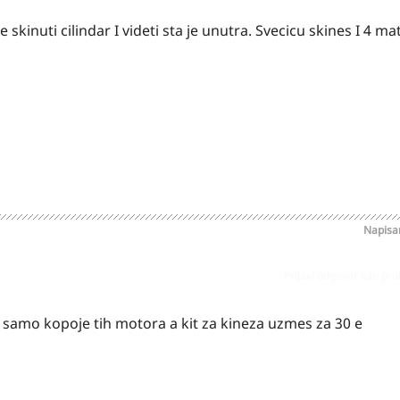
 skinuti cilindar I videti sta je unutra. Svecicu skines I 4 ma
Napis
Prijavi odgovor kao pr
su samo kopoje tih motora a kit za kineza uzmes za 30 e