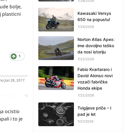
7/28/2026
ude bolje,
 plasticni
Kawasaki Versys
650 na popustu!
7/24/2026
Norton Atlas Apex:
ime dovoljno teško
da nosi istoriju
1
7/22/2026
Fabio Kvartararo i
David Alonso novi
ano
Jun 28, 2017
vozači fabričke
Honda ekipe
oblematičan
7/22/2026
Tvigijeve priče – I
a ocistio
pad je let
ali i to je
7/21/2026