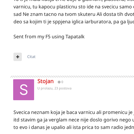
varnicu, tu kapocu plasticnu sto ide na svecicu samo o
sad Ne znam tacno na tvom skuteru Ali dosta tih dvota
deo sa kojim ti je sppjena iglica iarburatora, pa ga lju
Sent from my F5 using Tapatalk
Citat
Stojan
0
U prolazu, 23 postova
Svecica neznam koja je baca varnicu ali promenicu je 
itd stavim ga ja verglam nece nije doslo gorivo nego u
to evo i danas je upalio ali ista prica to sam radio jedn