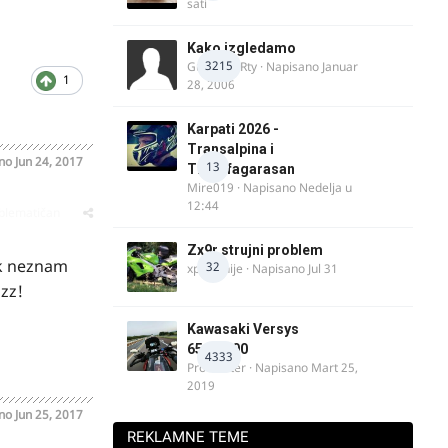
sati
Kako izgledamo
3215
Guest diRRty · Napisano
Januar
1
28, 2006
Karpati 2026 -
Transalpina i
ano
Jun 24, 2017
13
Transfagarasan
Mire019
· Napisano
Nedelja u
12:44
oblematičan
Zx9r strujni problem
ok neznam
32
xpetronije
· Napisano
Jul 31
ozz!
Kawasaki Versys
650/1000
4333
ProMaster
· Napisano
Mart 25,
2019
ano
Jun 25, 2017
REKLAMNE TEME