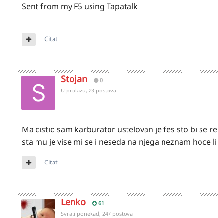
Sent from my F5 using Tapatalk
Citat
Stojan
0
U prolazu, 23 postova
Ma cistio sam karburator ustelovan je fes sto bi se r
sta mu je vise mi se i neseda na njega neznam hoce li 
Citat
Lenko
61
Svrati ponekad, 247 postova