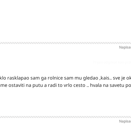
Napis
Prijavi odgovor kao pr
eklo rasklapao sam ga rolnice sam mu gledao ,kais.. sve je 
me ostaviti na putu a radi to vrlo cesto .. hvala na savetu p
Napis