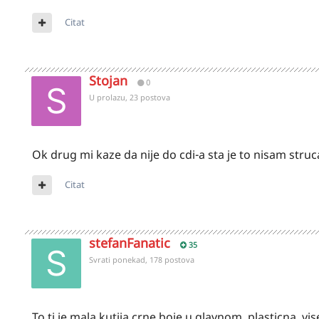
Citat
Stojan
0
U prolazu, 23 postova
Ok drug mi kaze da nije do cdi-a sta je to nisam struca
Citat
stefanFanatic
35
Svrati ponekad, 178 postova
To ti je mala kutija crne boje u glavnom, plasticna, vis