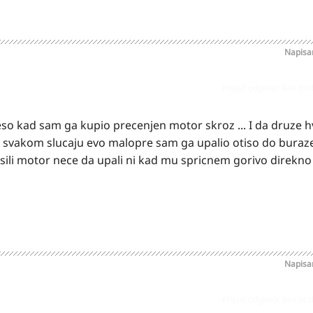
Napis
Prijavi odgovor kao pr
so kad sam ga kupio precenjen motor skroz ... I da druze hv
 svakom slucaju evo malopre sam ga upalio otiso do buraz
ili motor nece da upali ni kad mu spricnem gorivo direkno 
Napis
Prijavi odgovor kao pr