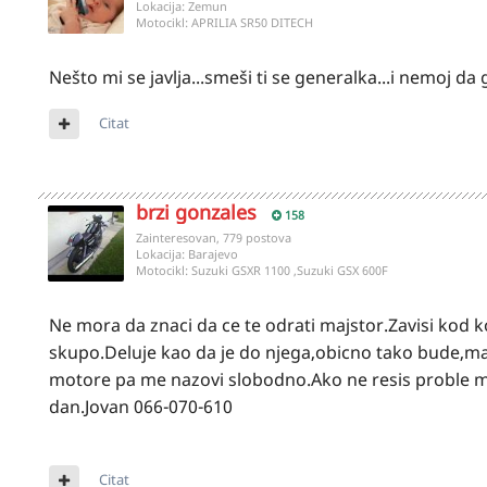
Lokacija:
Zemun
Motocikl:
APRILIA SR50 DITECH
Nešto mi se javlja...smeši ti se generalka...i nemoj da
Citat
brzi gonzales
158
Zainteresovan, 779 postova
Lokacija:
Barajevo
Motocikl:
Suzuki GSXR 1100 ,Suzuki GSX 600F
Ne mora da znaci da ce te odrati majstor.Zavisi kod 
skupo.Deluje kao da je do njega,obicno tako bude,m
motore pa me nazovi slobodno.Ako ne resis proble mo
dan.Jovan 066-070-610
Citat