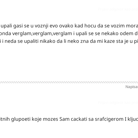
Prijavi odgovor kao pr
upali gasi se u voznji evo ovako kad hocu da se vozim mo
 onda verglam,verglam,verglam i upali se se nekako odem 
 neda se upaliti nikako da li neko zna da mi kaze sta je u p
Napis
Prijavi odgovor kao pr
n sitnih glupoeti koje mozes Sam cackati sa srafcigerom I klj