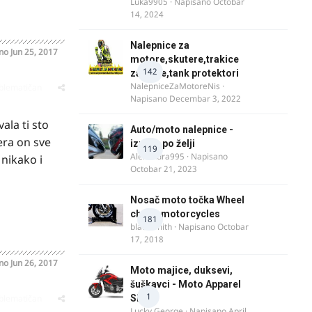
Luka9905
· Napisano
Octobar
14, 2024
Nalepnice za
ano
Jun 25, 2017
motore,skutere,trakice
142
za felne,tank protektori
NalepniceZaMotoreNis
·
oblematičan
Napisano
Decembar 3, 2022
ala ti sto
Auto/moto nalepnice -
era on sve
izrada po želji
119
Alexandra995
· Napisano
nikako i
Octobar 21, 2023
Nosač moto točka Wheel
chock motorcycles
181
blacksmith
· Napisano
Octobar
17, 2018
ano
Jun 26, 2017
Moto majice, duksevi,
šuškavci - Moto Apparel
1
oblematičan
SRB
Lucky George
· Napisano
April