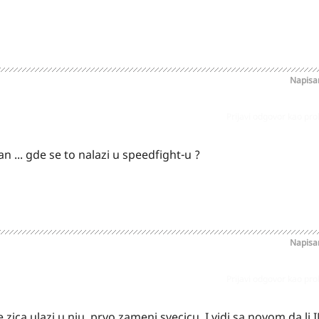
Napis
Prijavi odgovor kao pr
n ... gde se to nalazi u speedfight-u ?
Napis
Prijavi odgovor kao pr
e zica ulazi u nju, prvo zameni svecicu. I vidi sa novom da li