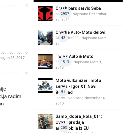
oblematičan
Crash bars servis Seba
2937
seba011
· Napisano
Decembar
20, 2011
Charlie Auto-Moto delovi
42
Alexandra995
· Napisano
Mart
25
TwinZ Auto & Moto
ano
Jun 25, 2017
1513
Zeljkamp
· Napisano
Mart 9,
2018
oblematičan
Moto vulkanizer i moto
servis - Igor XT, Novi
ije
51
Beograd
d.Ja radim
igorxt
· Napisano
Novembar 4,
an
2010
Samo_dobra_kola_011:
Uvoz i prodaja
203
automobila iz EU