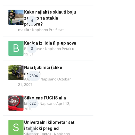
Kako najlakše skinuti boju
za drvo sa stakla
4
prozora?
makikt
· Napisano
Pre 6 sati
Kaciga iz lidla flip-up nova
3
Bor-i-slave
· Napisano
Petak u
19:51
Nasi ljubimci (slike
motora)
7804
AArnold
· Napisano
Octobar
21, 2007
Silkolene FUCHS ulja
622
ktm600
· Napisano
April 12,
2020
Univerzalni kilometar sat
i tehnicki pregled
0
Silvester Contos
· Napisano