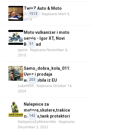
TwinZ Auto & Moto
1513
Zeljkamp
· Napisano
Mart 9,
2018
Moto vulkanizer i moto
servis - Igor XT, Novi
51
Beograd
igorxt
· Napisano
Novembar 4,
2010
Samo_dobra_kola_011:
Uvoz i prodaja
203
automobila iz EU
Luka9905
· Napisano
Octobar 14,
2024
Nalepnice za
motore,skutere,trakice
142
za felne,tank protektori
NalepniceZaMotoreNis
· Napisano
Decembar 3, 2022