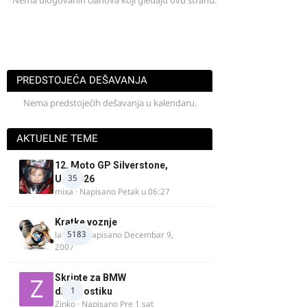
Nema ulogovanih članova koji gledaju ovu stranu.
PREDSTOJEĆA DEŠAVANJA
Nema predstojećih dešavanja u kalendaru.
AKTUELNE TEME
12. Moto GP Silverstone,
35
UK, 2026
mixa
· Napisano
Petak u 06:27
Kratke voznje
5183
lalajko
· Napisano
Decembar 9,
2007
Skripte za BMW
1
dijagnostiku
Zinko
· Napisano
Pre 1 sat