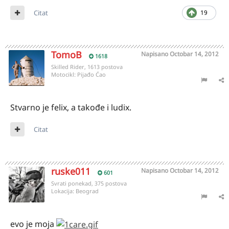
Citat
19
TomoB
Napisano
Octobar 14, 2012
1618
Skilled Rider, 1613 postova
Motocikl:
Pijađo Ćao
Stvarno je felix, a takođe i ludix.
Citat
ruske011
Napisano
Octobar 14, 2012
601
Svrati ponekad, 375 postova
Lokacija:
Beograd
evo je moja