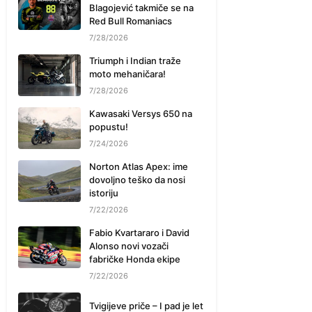
Blagojević takmiče se na
Red Bull Romaniacs
7/28/2026
Triumph i Indian traže
moto mehaničara!
7/28/2026
Kawasaki Versys 650 na
popustu!
7/24/2026
Norton Atlas Apex: ime
dovoljno teško da nosi
istoriju
7/22/2026
Fabio Kvartararo i David
Alonso novi vozači
fabričke Honda ekipe
7/22/2026
Tvigijeve priče – I pad je let