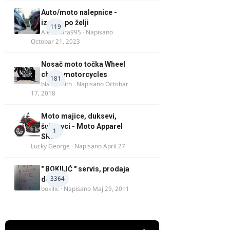
Auto/moto nalepnice -
izrada po želji
119
Alexandra995
· Napisano
Octobar 21, 2023
Nosač moto točka Wheel
chock motorcycles
181
blacksmith
· Napisano
Octobar
17, 2018
Moto majice, duksevi,
šuškavci - Moto Apparel
1
SRB
Lucky George
· Napisano
April 27
" BOKILIĆ " servis, prodaja
3364
delova
bokilic
· Napisano
Maj 29, 2011