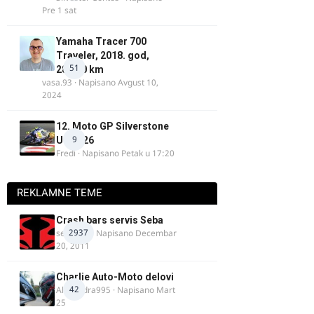
Pre 1 sat
Yamaha Tracer 700
Traveler, 2018. god,
51
28.100 km
vasa.93
· Napisano
Avgust 10,
2024
12. Moto GP Silverstone
9
UK 2026
Fredi
· Napisano
Petak u 17:20
REKLAMNE TEME
Crash bars servis Seba
2937
seba011
· Napisano
Decembar
20, 2011
Charlie Auto-Moto delovi
42
Alexandra995
· Napisano
Mart
25