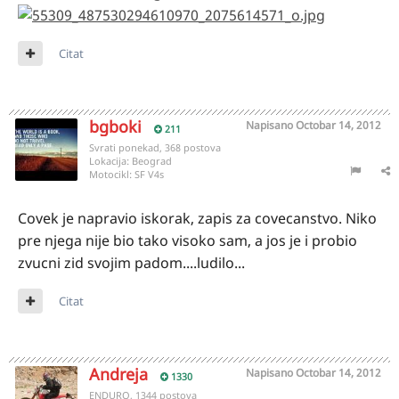
Citat
bgboki
Napisano
Octobar 14, 2012
211
Svrati ponekad, 368 postova
Lokacija:
Beograd
Motocikl:
SF V4s
Covek je napravio iskorak, zapis za covecanstvo. Niko
pre njega nije bio tako visoko sam, a jos je i probio
zvucni zid svojim padom....ludilo...
Citat
Andreja
Napisano
Octobar 14, 2012
1330
ENDURO, 1344 postova