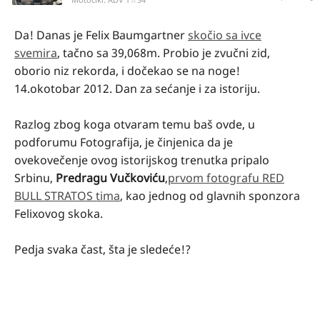
Da! Danas je Felix Baumgartner
skočio sa ivce
svemira
, tačno sa 39,068m. Probio je zvučni zid,
oborio niz rekorda, i dočekao se na noge!
14.okotobar 2012. Dan za sećanje i za istoriju.
Razlog zbog koga otvaram temu baš ovde, u
podforumu Fotografija, je činjenica da je
ovekovečenje ovog istorijskog trenutka pripalo
Srbinu,
Predragu Vučkoviću
,
prvom fotografu RED
BULL STRATOS tima
, kao jednog od glavnih sponzora
Felixovog skoka.
Pedja svaka čast, šta je sledeće!?