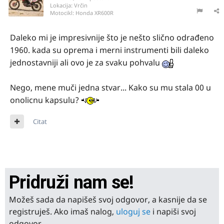
Lokacija:
Vrčin
Motocikl:
Honda XR600R
Daleko mi je impresivnije što je nešto slično odrađeno
1960. kada su oprema i merni instrumenti bili daleko
jednostavniji ali ovo je za svaku pohvalu
Nego, mene muči jedna stvar... Kako su mu stala 00 u
onolicnu kapsulu?
Citat
Pridruži nam se!
Možeš sada da napišeš svoj odgovor, a kasnije da se
registruješ. Ako imaš nalog,
uloguj se
i napiši svoj
odgovor.