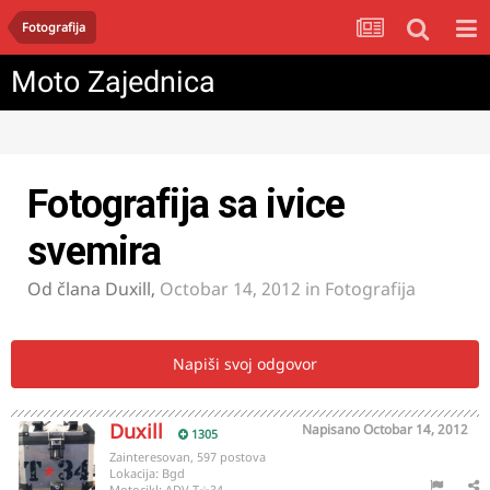
Fotografija
Moto Zajednica
Fotografija sa ivice
svemira
Od člana
Duxill
,
Octobar 14, 2012
in
Fotografija
Napiši svoj odgovor
Duxill
Napisano
Octobar 14, 2012
1305
Zainteresovan, 597 postova
Lokacija:
Bgd
Motocikl:
ADV T☆34