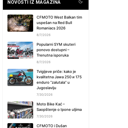
NOVOSTI IZ MAGAZINA
CFMOTO West Balkan tim
uspešan na Red Bull
Romaniacs 2026
8/7/2026
Popularni SYM skuteri
ponovo dostupni –
Trenutna isporuka
8/7/2026
Tvigijeve priče: kako je
kvalitetna Jawa 250 и 175
enduro “zalutala” u
Jugoslaviju
7/30/2026
Moto Bike Kać –
Saopštenje o Ipone uljima
7/30/2026
CFMOTO i Dušan