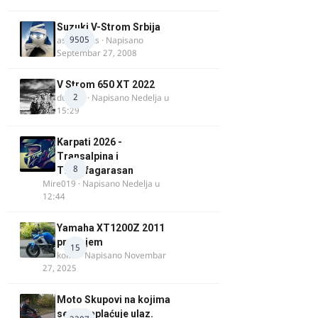
Suzuki V-Strom Srbija
9505
aspirinikus
· Napisano
Septembar 27, 2008
V Strom 650 XT 2022
2
ducans
· Napisano
Nedelja u
15:29
Karpati 2026 -
Transalpina i
8
Transfagarasan
Mire019
· Napisano
Nedelja u
12:44
Yamaha XT1200Z 2011
prodajem
15
kokot
· Napisano
Novembar
27, 2025
Moto Skupovi na kojima
se ne naplaćuje ulaz.