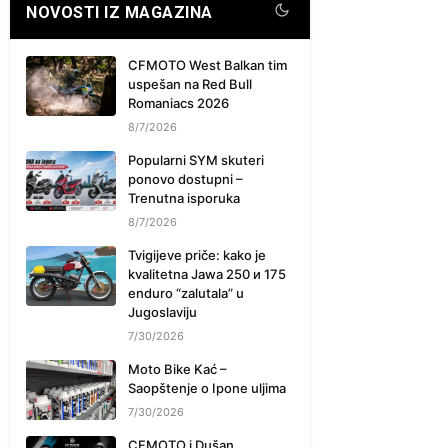
NOVOSTI IZ MAGAZINA
CFMOTO West Balkan tim
uspešan na Red Bull
Romaniacs 2026
8/7/2026
Popularni SYM skuteri
ponovo dostupni –
Trenutna isporuka
8/7/2026
Tvigijeve priče: kako je
kvalitetna Jawa 250 и 175
enduro “zalutala” u
Jugoslaviju
7/30/2026
Moto Bike Kać –
Saopštenje o Ipone uljima
7/30/2026
CFMOTO i Dušan