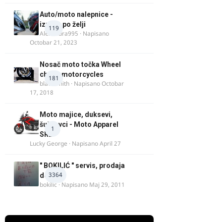
Auto/moto nalepnice -
izrada po želji
119
Alexandra995
· Napisano
Octobar 21, 2023
Nosač moto točka Wheel
chock motorcycles
181
blacksmith
· Napisano
Octobar
17, 2018
Moto majice, duksevi,
šuškavci - Moto Apparel
1
SRB
Lucky George
· Napisano
April 27
" BOKILIĆ " servis, prodaja
3364
delova
bokilic
· Napisano
Maj 29, 2011