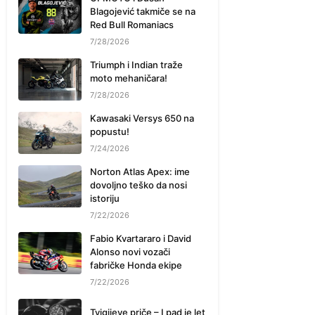
Blagojević takmiče se na
Red Bull Romaniacs
7/28/2026
Triumph i Indian traže
moto mehaničara!
7/28/2026
Kawasaki Versys 650 na
popustu!
7/24/2026
Norton Atlas Apex: ime
dovoljno teško da nosi
istoriju
7/22/2026
Fabio Kvartararo i David
Alonso novi vozači
fabričke Honda ekipe
7/22/2026
Tvigijeve priče – I pad je let