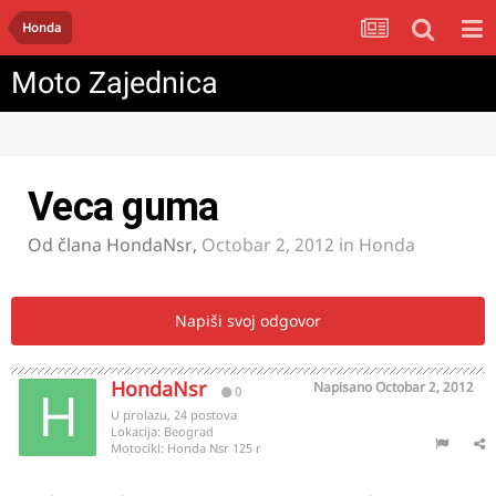
Honda
Moto Zajednica
Veca guma
Od člana
HondaNsr
,
Octobar 2, 2012
in
Honda
Napiši svoj odgovor
HondaNsr
Napisano
Octobar 2, 2012
0
U prolazu, 24 postova
Lokacija:
Beograd
Motocikl:
Honda Nsr 125 r