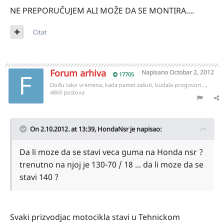
NE PREPORUČUJEM ALI MOŽE DA SE MONTIRA....
Citat
Forum arhiva
Napisano
Octobar 2, 2012
17705
Dođu tako vremena, kada pamet zašuti, budala progovori...,
4869 postova
On 2.10.2012. at 13:39, HondaNsr je napisao:
Da li moze da se stavi veca guma na Honda nsr ?
trenutno na njoj je 130-70 / 18 ... da li moze da se
stavi 140 ?
Svaki prizvodjac motocikla stavi u Tehnickom