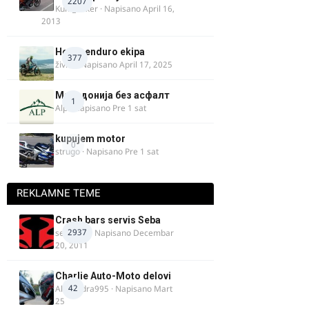
2207
Kum_Mixer
· Napisano
April 16,
2013
Heavy enduro ekipa
377
živke
· Napisano
April 17, 2025
Македонија без асфалт
1
Alp
· Napisano
Pre 1 sat
kupujem motor
0
strugo
· Napisano
Pre 1 sat
REKLAMNE TEME
Crash bars servis Seba
2937
seba011
· Napisano
Decembar
20, 2011
Charlie Auto-Moto delovi
42
Alexandra995
· Napisano
Mart
25