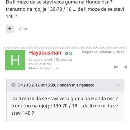
Da li moze da se stavi veca guma na Honda nsr ?
trenutno na njoj je 130-70 / 18 ... da li moze da se stavi
140 ?
Citat
Hayabusman
Napisano
Octobar 2, 2012
28
Svrati ponekad, 115 postova
Lokacija:
Bečej
Motocikl:
Hayabusa
On 2.10.2012. at 13:39, HondaNsr je napisao:
Da li moze da se stavi veca guma na Honda nsr ?
trenutno na njoj je 130-70 / 18 ... da li moze da se
stavi 140 ?