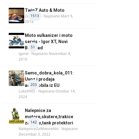
TwinZ Auto & Moto
1513
Zeljkamp
· Napisano
Mart 9,
2018
Moto vulkanizer i moto
servis - Igor XT, Novi
51
Beograd
igorxt
· Napisano
Novembar 4,
2010
Samo_dobra_kola_011:
Uvoz i prodaja
203
automobila iz EU
Luka9905
· Napisano
Octobar 14,
2024
Nalepnice za
motore,skutere,trakice
142
za felne,tank protektori
NalepniceZaMotoreNis
· Napisano
Decembar 3, 2022