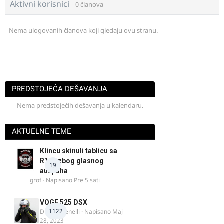
Aktivni korisnici
0 članova
Nema ulogovanih članova koji gledaju ovu stranu.
PREDSTOJEĆA DEŠAVANJA
Nema predstojećih dešavanja u kalendaru.
AKTUELNE TEME
Klincu skinuli tablicu sa
R125 zbog glasnog
19
auspuha
grof
· Napisano
Pre 5 sati
VOGE 525 DSX
1122
DraganBenelli
· Napisano
Maj
28, 2023