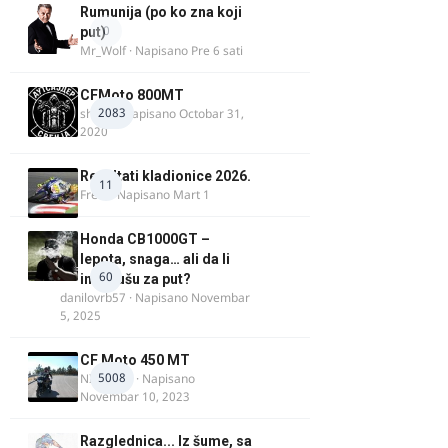
Rumunija (po ko zna koji
0
put)
Mr_Wolf
· Napisano
Pre 6 sati
CFMoto 800MT
2083
shlem
· Napisano
Octobar 31,
2020
Rezultati kladionice 2026.
11
Fredi
· Napisano
Mart 1
Honda CB1000GT –
lepota, snaga… ali da li
60
ima dušu za put?
danilovrb57
· Napisano
Novembar
5, 2025
CF Moto 450 MT
5008
NIKOLA 1
· Napisano
Novembar 10, 2023
Razglednica... Iz šume, sa