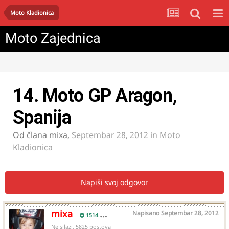
Moto Kladionica
Moto Zajednica
14. Moto GP Aragon,
Spanija
Od člana
mixa
,
Septembar 28, 2012
in
Moto
Kladionica
Napiši svoj odgovor
mixa
Napisano
Septembar 28, 2012
1514
Ne silazi, 5825 postova