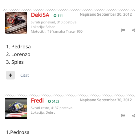
DekiSA
Napisano
Septembar 30, 2012
111
Svrati ponekad, 310 postova
Lokacija:
Sabac
Motocikl:
'19 Yamaha Tracer 900
1. Pedrosa
2. Lorenzo
3. Spies
Citat
Fredi
Napisano
Septembar 30, 2012
5153
Svrati cesto, 4137 postova
Lokacija:
Debrc
1.Pedrosa