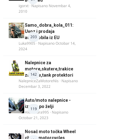
Beograd
igorxt
· Napisano
Novembar 4,
2010
Samo_dobra_kola_011:
Uvoz i prodaja
203
automobila iz EU
Luka9905
· Napisano
Octobar 14,
2024
Nalepnice za
motore,skutere,trakice
142
za felne,tank protektori
NalepniceZaMotoreNis
· Napisano
Decembar 3, 2022
Auto/moto nalepnice -
izrada po želji
119
Alexandra995
· Napisano
Octobar 21, 2023
Nosač moto točka Wheel
chock motorcycles