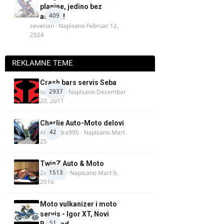
planine, jedino bez
409
asfalta!
severian
· Napisano
Februar 12,
2024
REKLAMNE TEME
Crash bars servis Seba
2937
seba011
· Napisano
Decembar
20, 2011
Charlie Auto-Moto delovi
42
Alexandra995
· Napisano
Mart
25
TwinZ Auto & Moto
1513
Zeljkamp
· Napisano
Mart 9,
2018
Moto vulkanizer i moto
servis - Igor XT, Novi
51