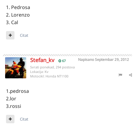
1. Pedrosa
2. Lorenzo
3. Cal
Citat
Stefan_kv
Napisano
Septembar 29, 2012
67
Svrati ponekad, 294 postova
Lokacija:
Kv
Motocikl:
Honda NT1100
1.pedrosa
2.lor
3.rossi
Citat