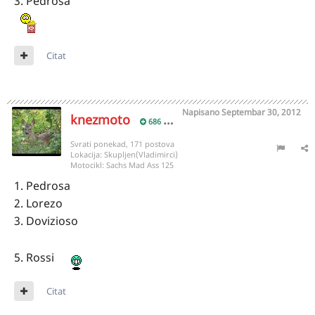
3. Pedrosa
Citat
Napisano
Septembar 30, 2012
knezmoto
686
Svrati ponekad, 171 postova
Lokacija:
Skupljen(Vladimirci)
Motocikl:
Sachs Mad Ass 125
1. Pedrosa
2. Lorezo
3. Dovizioso
5. Rossi
Citat