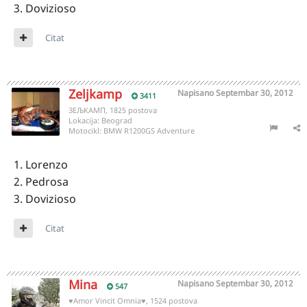
3. Dovizioso
Citat
Zeljkamp
Napisano
Septembar 30, 2012
3411
ЗЕЉКАМП, 1825 postova
Lokacija:
Beograd
Motocikl:
BMW R1200GS Adventure
1. Lorenzo
2. Pedrosa
3. Dovizioso
Citat
Mina
Napisano
Septembar 30, 2012
547
♥Amor Vincit Omnia♥, 1524 postova