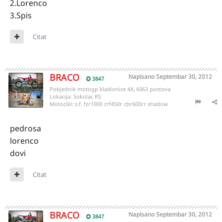
2.Lorenco
3.Spis
Citat
BRACO
Napisano
Septembar 30, 2012
3847
Pobjednik motogp kladionice 4X, 6063 postova
Lokacija:
Sokolac RS
Motocikl:
s.f. fzr1000 crf450r cbr600rr shadow
pedrosa
lorenco
dovi
Citat
BRACO
Napisano
Septembar 30, 2012
3847