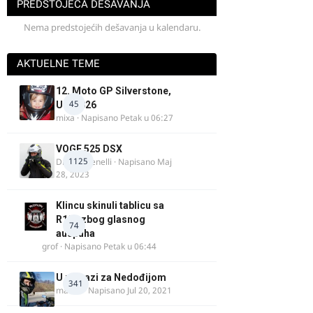
PREDSTOJEĆA DEŠAVANJA
Nema predstojećih dešavanja u kalendaru.
AKTUELNE TEME
12. Moto GP Silverstone,
45
UK, 2026
mixa
· Napisano
Petak u 06:27
VOGE 525 DSX
1125
DraganBenelli
· Napisano
Maj
28, 2023
Klincu skinuli tablicu sa
R125 zbog glasnog
74
auspuha
grof
· Napisano
Petak u 06:44
U potrazi za Nedođijom
341
makikt
· Napisano
Jul 20, 2021