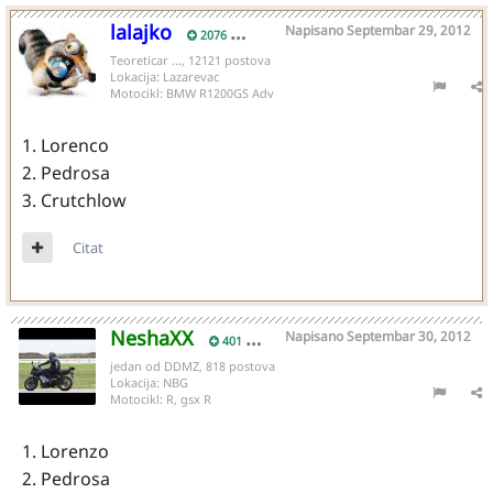
lalajko
Napisano
Septembar 29, 2012
2076
Teoreticar ..., 12121 postova
Lokacija:
Lazarevac
Motocikl:
BMW R1200GS Adv
1. Lorenco
2. Pedrosa
3. Crutchlow
Citat
NeshaXX
Napisano
Septembar 30, 2012
401
jedan od DDMZ, 818 postova
Lokacija:
NBG
Motocikl:
R, gsx R
1. Lorenzo
2. Pedrosa