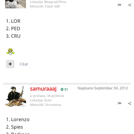
Lokacija:
Beograd/Kina
Motocikl:
Fazer 600
1. LOR
2. PED
3. CRU
Citat
samuraaaj
Napisano
Septembar 30, 2012
51
U prolazu, 34 postova
Lokacija:
Kula
Motocikl:
Stromcina
1. Lorenzo
2. Spies