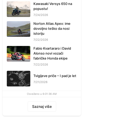
Kawasaki Versys 650 na
popustu!
7/24/2026
Norton Atlas Apex: ime
dovoljno teško da nosi
istoriju
7/22/2026
Fabio Kvartararo i David
Alonso novi vozači
fabričke Honda ekipe
7/22/2026
Tvigijeve priče – I pad je let
7/21/2026
Osveženo u 6:01:36 AM
Saznaj više