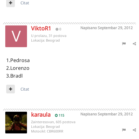
Citat
ViktoR1
Napisano
Septembar 29, 2012
0
U prolazu, 31 postova
Lokacija:
Beograd
1.Pedrosa
2.Lorenzo
3.Bradl
Citat
karaula
Napisano
Septembar 29, 2012
115
Zainteresovan, 605 postova
Lokacija:
Beograd
Motocikl:
CBR600RR