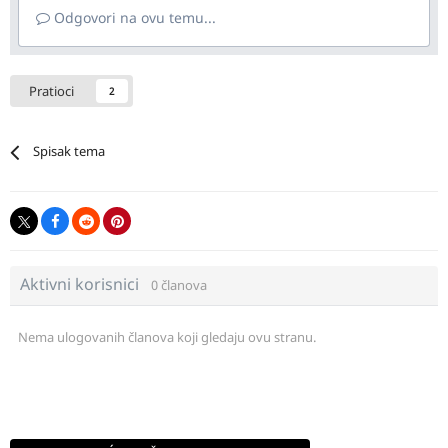
Odgovori na ovu temu...
Pratioci
2
Spisak tema
Aktivni korisnici
0 članova
Nema ulogovanih članova koji gledaju ovu stranu.