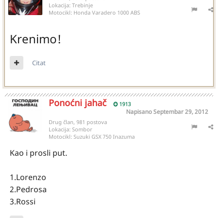
Lokacija:
Trebinje
Motocikl:
Honda Varadero 1000 ABS
Krenimo!
Citat
Ponoćni jahač
1913
Napisano
Septembar 29, 2012
Drug član, 981 postova
Lokacija:
Sombor
Motocikl:
Suzuki GSX 750 Inazuma
Kao i prosli put.
1.Lorenzo
2.Pedrosa
3.Rossi