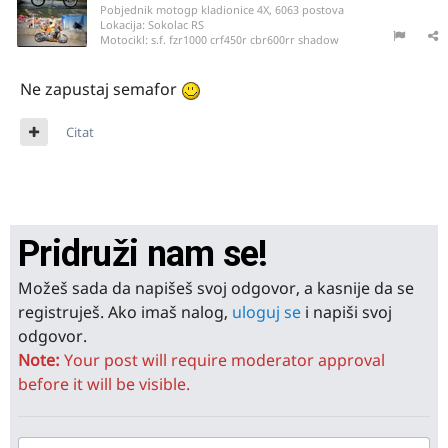
Pobjednik motogp kladionice 4X, 6063 postova
Lokacija:
Sokolac RS
Motocikl:
s.f. fzr1000 crf450r cbr600rr shadow
Ne zapustaj semafor
Citat
Pridruži nam se!
Možeš sada da napišeš svoj odgovor, a kasnije da se
registruješ. Ako imaš nalog,
uloguj se
i napiši svoj
odgovor.
Note:
Your post will require moderator approval
before it will be visible.