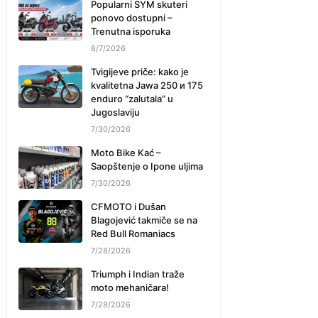
Popularni SYM skuteri
ponovo dostupni –
Trenutna isporuka
8/7/2026
Tvigijeve priče: kako je
kvalitetna Jawa 250 и 175
enduro “zalutala” u
Jugoslaviju
7/30/2026
Moto Bike Kać –
Saopštenje o Ipone uljima
7/30/2026
CFMOTO i Dušan
Blagojević takmiče se na
Red Bull Romaniacs
7/28/2026
Triumph i Indian traže
moto mehaničara!
7/28/2026