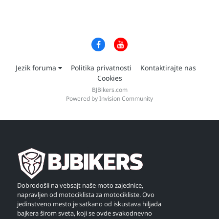
Jezik foruma
Politika privatnosti
Kontaktirajte nas
Cookies
BJBikers.com
Powered by Invision Community
Dobrodošli na vebsajt naše moto zajednice,
napravljen od motociklista za motocikliste. Ovo
jedinstveno mesto je satkano od iskustava hiljada
bajkera širom sveta, koji se ovde svakodnevno