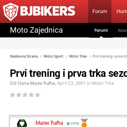
Forum
Hum
Moto Zajednica
Forumi
Novo
Naslovna Strana
Moto Sport
Moto Trke
Prvi trening i prva t
Prvi trening i prva trka sez
Od člana
Мали Ћаћа
,
April 23, 2007
in
Moto Trke
Мали Ћаћа
11715