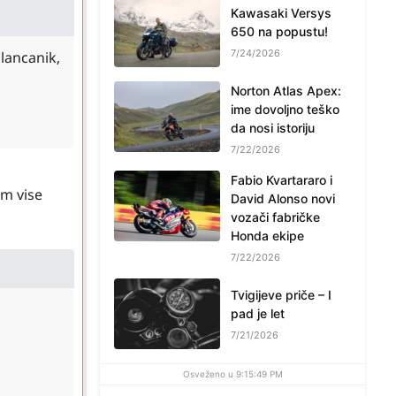
Kawasaki Versys
650 na popustu!
7/24/2026
 lancanik,
Norton Atlas Apex:
ime dovoljno teško
da nosi istoriju
7/22/2026
Fabio Kvartararo i
am vise
David Alonso novi
vozači fabričke
Honda ekipe
7/22/2026
Tvigijeve priče – I
pad je let
7/21/2026
Osveženo u 9:15:49 PM