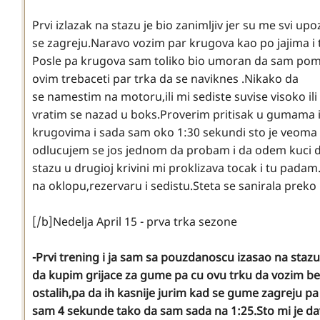
Prvi izlazak na stazu je bio zanimljiv jer su me svi upo
se zagreju.Naravo vozim par krugova kao po jajima i 
Posle pa krugova sam toliko bio umoran da sam pomis
ovim trebaceti par trka da se naviknes .Nikako da
se namestim na motoru,ili mi sediste suvise visoko i
vratim se nazad u boks.Proverim pritisak u gumama 
krugovima i sada sam oko 1:30 sekundi sto je veoma s
odlucujem se jos jednom da probam i da odem kuci da 
stazu u drugioj krivini mi proklizava tocak i tu padam
na oklopu,rezervaru i sedistu.Steta se sanirala preko
[/b]Nedelja April 15 - prva trka sezone
-Prvi trening i ja sam sa pouzdanoscu izasao na staz
da kupim grijace za gume pa cu ovu trku da vozim bez
ostalih,pa da ih kasnije jurim kad se gume zagreju pa
sam 4 sekunde tako da sam sada na 1:25.Sto mi je d