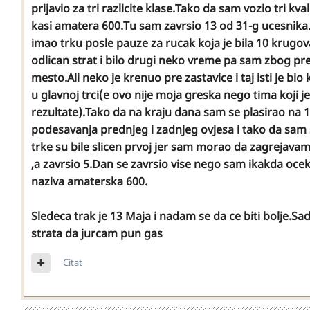
prijavio za tri razlicite klase.Tako da sam vozio tri k
kasi amatera 600.Tu sam zavrsio 13 od 31-g ucesnika.
imao trku posle pauze za rucak koja je bila 10 krugov
odlican strat i bilo drugi neko vreme pa sam zbog pre
mesto.Ali neko je krenuo pre zastavice i taj isti je b
u glavnoj trci(e ovo nije moja greska nego tima koji
rezultate).Tako da na kraju dana sam se plasirao na 
podesavanja prednjeg i zadnjeg ovjesa i tako da sam s
trke su bile slicen prvoj jer sam morao da zagrejava
,a zavrsio 5.Dan se zavrsio vise nego sam ikakda oce
naziva amaterska 600.
Sledeca trak je 13 Maja i nadam se da ce biti bolje.
strata da jurcam pun gas
Citat