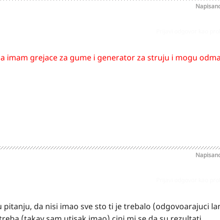
Napisan
Prijavi odgovor kao pr
Sada imam grejace za gume i generator za struju i mogu odm
Napisan
Prijavi odgovor kao pr
pitanju, da nisi imao sve sto ti je trebalo (odgovoarajuci la
treba (takav sam utisak imao) cini mi se da su rezultati