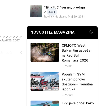
" BOKILIĆ " servis, prodaja
3364
delova
bokilic
· Napisano
Maj 29, 2011
NOVOSTI IZ MAGAZINA
o
April 23, 2007
CFMOTO West
Balkan tim uspešan
oblematičan
na Red Bull
Romaniacs 2026
8/7/2026
Popularni SYM
skuteri ponovo
dostupni – Trenutna
isporuka
8/7/2026
Tvigijeve priče: kako