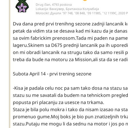
Drug član, 4793 postova
Lokacija:
Ванкувер, Британска Колумбија
Motocikl:
Дукати '97 748, '08 848, '09 1198S, '12 1199С, 20
Dva dana pred prvi trenihng sezone zadnji lancanik koj
petak da vidim sta se desava kad mi kazu da je danas
sa ovim fabrickim prenosom.Tada mi paden na pamet
lageru.Skinem sa D675 prednji lancanik pa ih uporedi
on mi obradi lancanik na strugu tako da samo resili p
treba da bude na motoru za Mission,ali sta da se radi s
Subota April 14 - prvi trening sezone
-Kisa je padala celu noc pa sam tako dosa na stazu
stazu su me savatali da budem na tehnickom pregled
popusta pri placanju za usesce na trkama.
Staza je bila polu mokra i tako da nisam izasao na sta
promenuo gume.Moj boks je bio pun znatizeljnih trkac
stazu.Putaju me mogu li da sednu na motor i jos po n