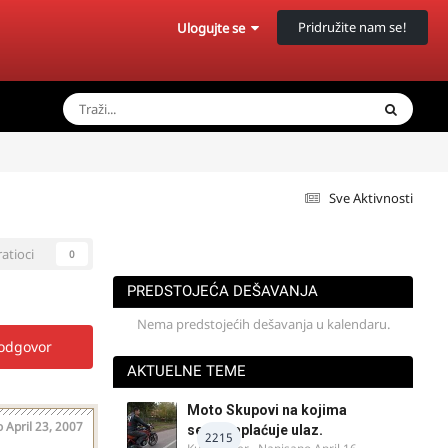
Pridružite nam se!
Ulogujte se
Sve Aktivnosti
ratioci
0
PREDSTOJEĆA DEŠAVANJA
Nema predstojećih dešavanja u kalendaru.
 odgovor
AKTUELNE TEME
Moto Skupovi na kojima
o
April 23, 2007
se ne naplaćuje ulaz.
2215