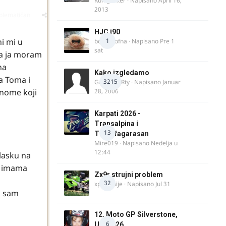
Kum_Mixer
· Napisano
April 16,
2013
oblematičan
HJC i90
ni mi u
1
bobi_krofna
· Napisano
Pre 1
sat
,a ja moram
na
Kako izgledamo
a Toma i
3215
Guest diRRty · Napisano
Januar
onome koji
28, 2006
Karpati 2026 -
Transalpina i
13
Transfagarasan
Mire019
· Napisano
Nedelja u
12:44
lasku na
r imama
Zx9r strujni problem
32
xpetronije
· Napisano
Jul 31
k sam
12. Moto GP Silverstone,
6
UK, 2026