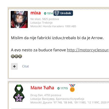
mixa
1514
Ne silazi, 5825 postova
Lokacija:
Trebinje
Motocikl:
Honda Varadero 1000 ABS
Mislim da nije fabricki izduv,trebalo bi da je Arrow.
A evo nesto za buduce fanove
http://motorcyclesou
Citat
Мали Ћаћа
11715
Drug član, 4793 postova
Lokacija:
Ванкувер, Британска Колумбија
Motocikl:
Дукати '97 748, '08 848, '09 1198S, '12 1199С, 20