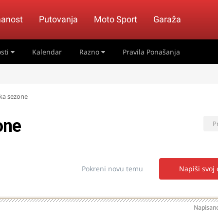
anost
Putovanja
Moto Sport
Garaža
sti
Kalendar
Razno
Pravila Ponašanja
rka sezone
one
P
Pokreni novu temu
Napiši svoj
Napisan