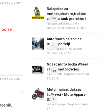
o
April 23, 2007
Nalepnice za
motore,skutere,trakice
oblematičan
142
za felne,tank protektori
NalepniceZaMotoreNis
·
Napisano
Decembar 3, 2022
a polse
Auto/moto nalepnice -
izrada po želji
119
Alexandra995
· Napisano
Octobar 21, 2023
Nosač moto točka Wheel
chock motorcycles
181
blacksmith
· Napisano
Octobar
17, 2018
o
April 23, 2007
Moto majice, duksevi,
oblematičan
šuškavci - Moto Apparel
1
SRB
Lucky George
· Napisano
April
ncanik,
27