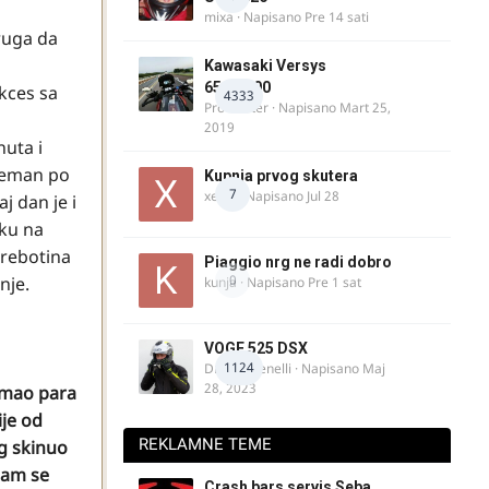
mixa
· Napisano
Pre 14 sati
kruga da
Kawasaki Versys
650/1000
kces sa
4333
ProMaster
· Napisano
Mart 25,
2019
nuta i
reman po
Kupnja prvog skutera
7
xertq
· Napisano
Jul 28
j dan je i
sku na
grebotina
Piaggio nrg ne radi dobro
0
nje.
kunja
· Napisano
Pre 1 sat
VOGE 525 DSX
1124
DraganBenelli
· Napisano
Maj
28, 2023
 imao para
ije od
REKLAMNE TEME
ng skinuo
sam se
Crash bars servis Seba