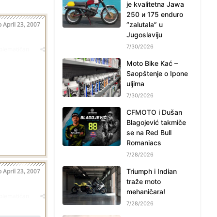
je kvalitetna Jawa
250 и 175 enduro
o
April 23, 2007
“zalutala” u
Jugoslaviju
7/30/2026
oblematičan
Moto Bike Kać –
Saopštenje o Ipone
uljima
7/30/2026
CFMOTO i Dušan
Blagojević takmiče
se na Red Bull
Romaniacs
7/28/2026
o
April 23, 2007
Triumph i Indian
traže moto
mehaničara!
oblematičan
7/28/2026