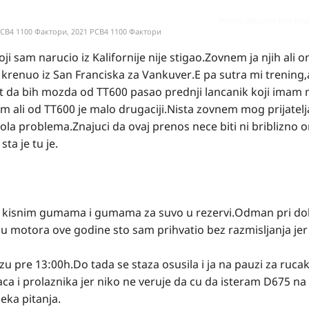
Prijavi odgovor kao pr
20 РСВ4 1100 Фактори, 2021 РСВ4 1100 Фактори
i sam narucio iz Kalifornije nije stigao.Zovnem ja njih ali o
 krenuo iz San Franciska za Vankuver.E pa sutra mi trening
 da bih mozda od TT600 pasao prednji lancanik koji imam 
m ali od TT600 je malo drugaciji.Nista zovnem mog prijatelj
ola problema.Znajuci da ovaj prenos nece biti ni briblizno 
ta je tu je.
 sa kisnim gumama i gumama za suvo u rezervi.Odman pri do
u motora ove godine sto sam prihvatio bez razmisljanja je
zu pre 13:00h.Do tada se staza osusila i ja na pauzi za ruca
a i prolaznika jer niko ne veruje da cu da isteram D675 na
eka pitanja.