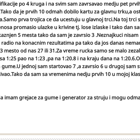
valifikacije po 4 kruga i na svim sam zavrsavao medju pet prv
Tako da je prvih 10 odmah dobilo kartu za glavnu trku,a ost
a.Samo prva trojica ce da ucestuju u glavnoj trci.Na toj trci
nosa promasio ulazke u krivine tj. lose izlaske i tako dan s
io kaznjen 5 mesta tako da sam je zavrsio 3 .Neznajkuci nisa
 je radio na konacnim rezultatima pa tako da jos danas nem
13 mesto od nas 27 ili 31.Za vreme rucka samo se malo zezal
a 1:25 pao na 1:23 ,pa na 1:20.8 i na kraju dana na 1:20.6.O
m gume.U jednoj sam startovao 7 ,a zavrsio 6 u drugoj sam 
kivao.Tako da sam sa vremenima nedju prvih 10 u mojoj klas
Sada imam grejace za gume i generator za struju i mogu odm