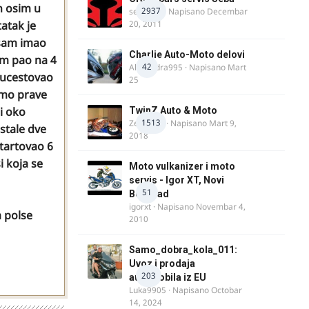
ih osim u
2937
seba011
· Napisano
Decembar
atak je
20, 2011
 sam imao
Charlie Auto-Moto delovi
am pao na 4
42
Alexandra995
· Napisano
Mart
m ucestovao
25
amo prave
i oko
TwinZ Auto & Moto
1513
Zeljkamp
· Napisano
Mart 9,
stale dve
2018
startovao 6
i koja se
Moto vulkanizer i moto
servis - Igor XT, Novi
51
Beograd
igorxt
· Napisano
Novembar 4,
a polse
2010
Samo_dobra_kola_011:
Uvoz i prodaja
203
automobila iz EU
Luka9905
· Napisano
Octobar
14, 2024