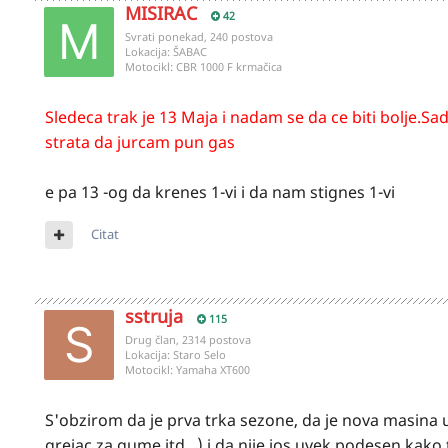
MISIRAC
42
Svrati ponekad, 240 postova
Lokacija:
ŠABAC
Motocikl:
CBR 1000 F krmačica
Sledeca trak je 13 Maja i nadam se da ce biti bolje.
strata da jurcam pun gas
e pa 13 -og da krenes 1-vi i da nam stignes 1-vi
Citat
sstruja
115
Drug član, 2314 postova
Lokacija:
Staro Selo
Motocikl:
Yamaha XT600
S'obzirom da je prva trka sezone, da je nova masina u 
grejac za gume itd...) i da nije jos uvek podesen kako 