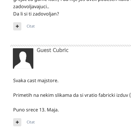
zadovoljavajuci..
Da li si ti zadovoljan?
Citat
Guest Cubric
Svaka cast majstore.
Primetih na nekim slikama da si vratio fabricki izduv 
Puno srece 13. Maja.
Citat