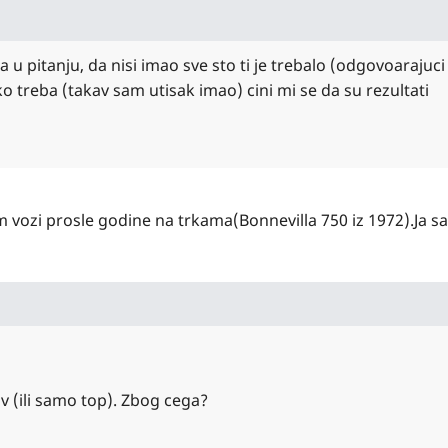
u pitanju, da nisi imao sve sto ti je trebalo (odgovoarajuci
ko treba (takav sam utisak imao) cini mi se da su rezultati
vozi prosle godine na trkama(Bonnevilla 750 iz 1972).Ja s
uv (ili samo top). Zbog cega?