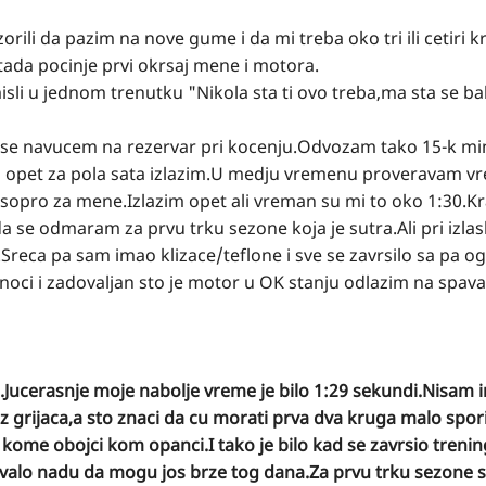
zorili da pazim na nove gume i da mi treba oko tri ili cetiri 
tada pocinje prvi okrsaj mene i motora.
li u jednom trenutku "Nikola sta ti ovo treba,ma sta se ba
li se navucem na rezervar pri kocenju.Odvozam tako 15-k mi
i opet za pola sata izlazim.U medju vremenu proveravam v
opro za mene.Izlazim opet ali vreman su mi to oko 1:30.Kra
se odmaram za prvu trku sezone koja je sutra.Ali pri izla
.Sreca pa sam imao klizace/teflone i sve se zavrsilo sa pa o
 noci i zadovaljan sto je motor u OK stanju odlazim na spava
u.Jucerasnje moje nabolje vreme je bilo 1:29 sekundi.Nisam
 grijaca,a sto znaci da cu morati prva dva kruga malo spor
 kome obojci kom opanci.I tako je bilo kad se zavrsio treni
avalo nadu da mogu jos brze tog dana.Za prvu trku sezone 