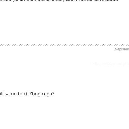
Napisan
Prijavi odgovor kao pr
(ili samo top). Zbog cega?