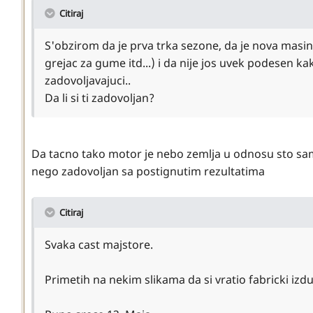
Citiraj
S'obzirom da je prva trka sezone, da je nova masina 
grejac za gume itd...) i da nije jos uvek podesen ka
zadovoljavajuci..
Da li si ti zadovoljan?
Da tacno tako motor je nebo zemlja u odnosu sto sam 
nego zadovoljan sa postignutim rezultatima
Citiraj
Svaka cast majstore.
Primetih na nekim slikama da si vratio fabricki izd