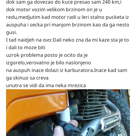
dok sam ga dovezao do kuce presao sam 240 km,i
dok motor vozim velikom brzinom on je u
redu,medjutim kad motor radi u leri stalno pucketa iz
auspuha i secka pri manjom brzinom kao da ga nesto
gusi.
I tad naidjeh na ovo:Dali neko zna da mi kaze sta je to
i dali to moze biti
uzrok problema posto je ocito da je
izgorelo,verovatno je bilo naslonjeno
na auspuh inace dolazi iz karburatora.Inace kad sam
ga skinuo sa creva
unutra se vidi da ima neka mrezica