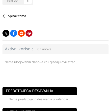
Pratioci
0
Spisak tema
Aktivni korisnici
0 članova
Nema ulogovanih članova koji gledaju ovu stranu.
PREDSTOJEĆA DEŠAVANJA
Nema predstojećih dešavanja u kalendaru.