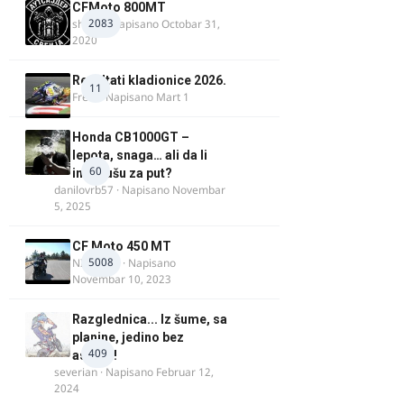
CFMoto 800MT
2083
shlem
· Napisano
Octobar 31,
2020
Rezultati kladionice 2026.
11
Fredi
· Napisano
Mart 1
Honda CB1000GT –
lepota, snaga… ali da li
60
ima dušu za put?
danilovrb57
· Napisano
Novembar
5, 2025
CF Moto 450 MT
5008
NIKOLA 1
· Napisano
Novembar 10, 2023
Razglednica... Iz šume, sa
planine, jedino bez
409
asfalta!
severian
· Napisano
Februar 12,
2024