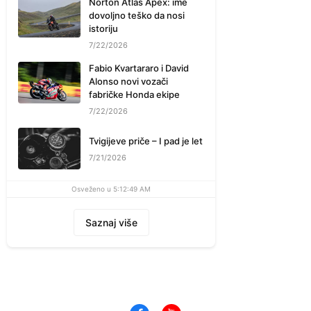
Norton Atlas Apex: ime
dovoljno teško da nosi
istoriju
7/22/2026
Fabio Kvartararo i David
Alonso novi vozači
fabričke Honda ekipe
7/22/2026
Tvigijeve priče – I pad je let
7/21/2026
Osveženo u 5:12:49 AM
Saznaj više