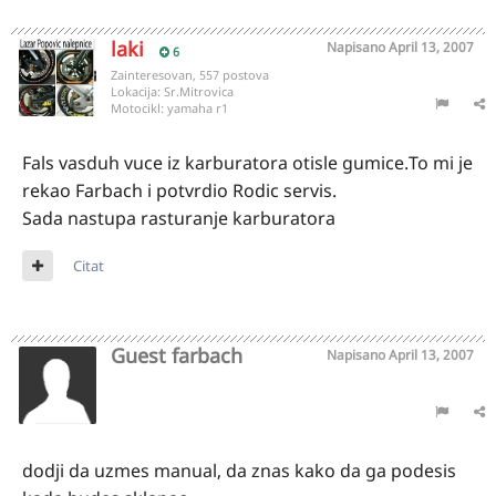
laki
Napisano
April 13, 2007
6
Zainteresovan, 557 postova
Lokacija:
Sr.Mitrovica
Motocikl:
yamaha r1
Fals vasduh vuce iz karburatora otisle gumice.To mi je
rekao Farbach i potvrdio Rodic servis.
Sada nastupa rasturanje karburatora
Citat
Guest farbach
Napisano
April 13, 2007
dodji da uzmes manual, da znas kako da ga podesis