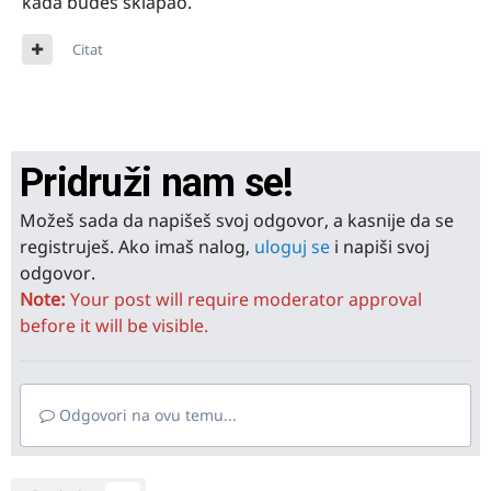
kada budes sklapao.
Citat
Pridruži nam se!
Možeš sada da napišeš svoj odgovor, a kasnije da se
registruješ. Ako imaš nalog,
uloguj se
i napiši svoj
odgovor.
Note:
Your post will require moderator approval
before it will be visible.
Odgovori na ovu temu...