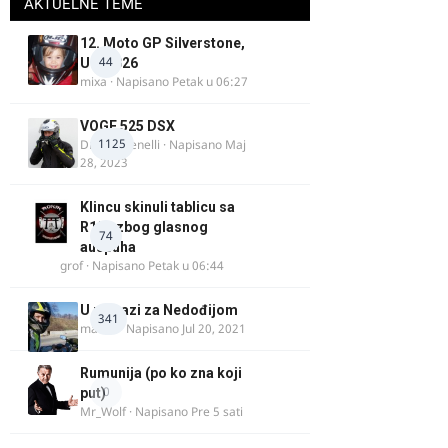
AKTUELNE TEME
12. Moto GP Silverstone,
44
UK, 2026
mixa
· Napisano
Petak u 06:27
VOGE 525 DSX
1125
DraganBenelli
· Napisano
Maj
28, 2023
Klincu skinuli tablicu sa
R125 zbog glasnog
74
auspuha
grof
· Napisano
Petak u 06:44
U potrazi za Nedođijom
341
makikt
· Napisano
Jul 20, 2021
Rumunija (po ko zna koji
0
put)
Mr_Wolf
· Napisano
Pre 5 sati