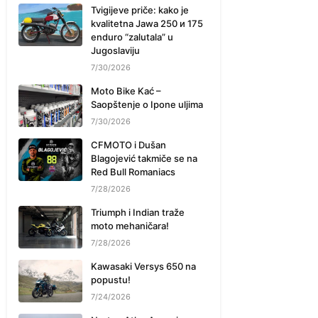
Tvigijeve priče: kako je
kvalitetna Jawa 250 и 175
enduro “zalutala” u
Jugoslaviju
7/30/2026
Moto Bike Kać –
Saopštenje o Ipone uljima
7/30/2026
CFMOTO i Dušan
Blagojević takmiče se na
Red Bull Romaniacs
7/28/2026
Triumph i Indian traže
moto mehaničara!
7/28/2026
Kawasaki Versys 650 na
popustu!
7/24/2026