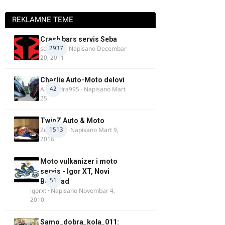
REKLAMNE TEME
Crash bars servis Seba
2937
seba011
· Napisano
Decembar
20, 2011
Charlie Auto-Moto delovi
42
Alexandra995
· Napisano
Mart
25
TwinZ Auto & Moto
1513
Zeljkamp
· Napisano
Mart 9,
2018
Moto vulkanizer i moto
servis - Igor XT, Novi
51
Beograd
igorxt
· Napisano
Novembar 4,
2010
Samo_dobra_kola_011: