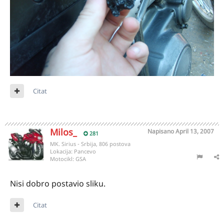
Citat
Milos_
Napisano
April 13, 2007
281
MK. Sirius - Srbija, 806 postova
Lokacija:
Pancevo
Motocikl:
GSA
Nisi dobro postavio sliku.
Citat