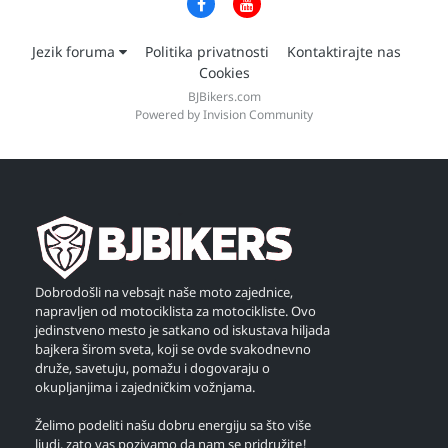
Jezik foruma
Politika privatnosti
Kontaktirajte nas
Cookies
BJBikers.com
Powered by Invision Community
Dobrodošli na vebsajt naše moto zajednice,
napravljen od motociklista za motocikliste. Ovo
jedinstveno mesto je satkano od iskustava hiljada
bajkera širom sveta, koji se ovde svakodnevno
druže, savetuju, pomažu i dogovaraju o
okupljanjima i zajedničkim vožnjama.
Želimo podeliti našu dobru energiju sa što više
ljudi, zato vas pozivamo da nam se pridružite!