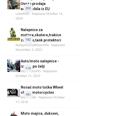
Uvoz i prodaja
203
automobila iz EU
Luka9905
· Napisano
Octobar 14,
2024
Nalepnice za
motore,skutere,trakice
142
za felne,tank protektori
NalepniceZaMotoreNis
· Napisano
Decembar 3, 2022
Auto/moto nalepnice -
izrada po želji
119
Alexandra995
· Napisano
Octobar 21, 2023
Nosač moto točka Wheel
chock motorcycles
181
blacksmith
· Napisano
Octobar
17, 2018
Moto majice, duksevi,