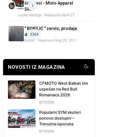
šuškavci - Moto Apparel
1
SRB
Lucky George
· Napisano
April 27
" BOKILIĆ " servis, prodaja
3364
delova
bokilic
· Napisano
Maj 29, 2011
NOVOSTI IZ MAGAZINA
CFMOTO West Balkan tim
uspešan na Red Bull
Romaniacs 2026
8/7/2026
Popularni SYM skuteri
ponovo dostupni –
Trenutna isporuka
8/7/2026