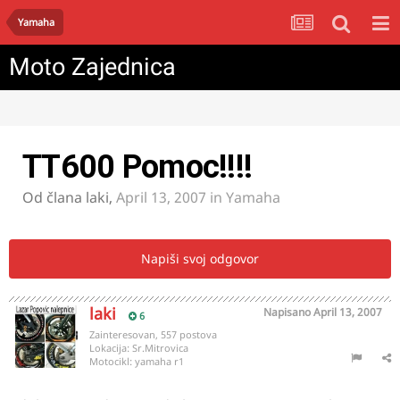
Yamaha
Moto Zajednica
TT600 Pomoc!!!!
Od člana
laki
,
April 13, 2007
in
Yamaha
Napiši svoj odgovor
laki
Napisano
April 13, 2007
6
Zainteresovan, 557 postova
Lokacija:
Sr.Mitrovica
Motocikl:
yamaha r1