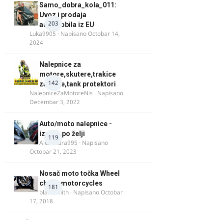
Samo_dobra_kola_011:
Uvoz i prodaja
203
automobila iz EU
Luka9905
· Napisano
Octobar 14,
2024
Nalepnice za
motore,skutere,trakice
142
za felne,tank protektori
NalepniceZaMotoreNis
· Napisano
Decembar 3, 2022
Auto/moto nalepnice -
izrada po želji
119
Alexandra995
· Napisano
Octobar 21, 2023
Nosač moto točka Wheel
chock motorcycles
181
blacksmith
· Napisano
Octobar
17, 2018