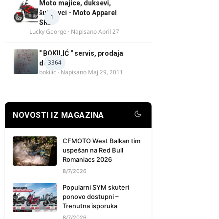
Moto majice, duksevi,
šuškavci - Moto Apparel
1
SRB
Lucky George
· Napisano
April 27
" BOKILIĆ " servis, prodaja
3364
delova
bokilic
· Napisano
Maj 29, 2011
NOVOSTI IZ MAGAZINA
CFMOTO West Balkan tim
uspešan na Red Bull
Romaniacs 2026
8/7/2026
Popularni SYM skuteri
ponovo dostupni –
Trenutna isporuka
8/7/2026