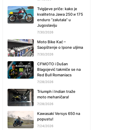
Tvigijeve priče: kako je
kvalitetna Jawa 250 и 175
enduro “zalutala” u
Jugoslaviju
7/30/2026
Moto Bike Kać –
Saopštenje o Ipone uljima
7/30/2026
CFMOTO i Dušan
Blagojević takmiče se na
Red Bull Romaniacs
7/28/2026
Triumph i Indian traže
moto mehaničara!
7/28/2026
Kawasaki Versys 650 na
popustu!
7/24/2026