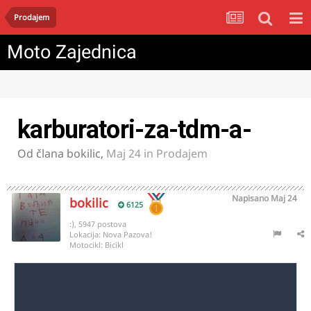
Prodajem
Moto Zajednica
karburatori-za-tdm-a-
Od člana
bokilic
,
Maj 24
in
Prodajem
Napisano
Maj 24
bokilic
6125
:), 5947 postova
Lokacija:
Nova Pazova!
Motocikl:
Bicikl