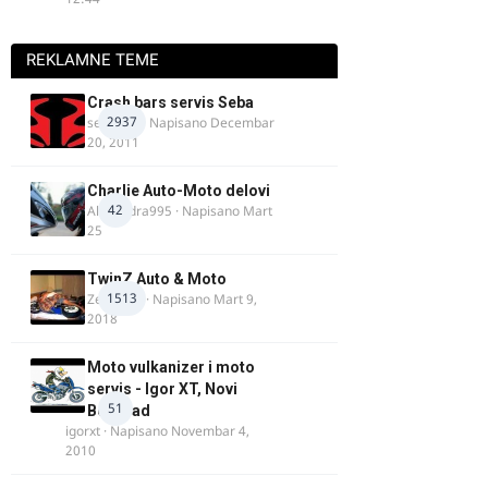
REKLAMNE TEME
Crash bars servis Seba
2937
seba011
· Napisano
Decembar
20, 2011
Charlie Auto-Moto delovi
42
Alexandra995
· Napisano
Mart
25
TwinZ Auto & Moto
1513
Zeljkamp
· Napisano
Mart 9,
2018
Moto vulkanizer i moto
servis - Igor XT, Novi
51
Beograd
igorxt
· Napisano
Novembar 4,
2010