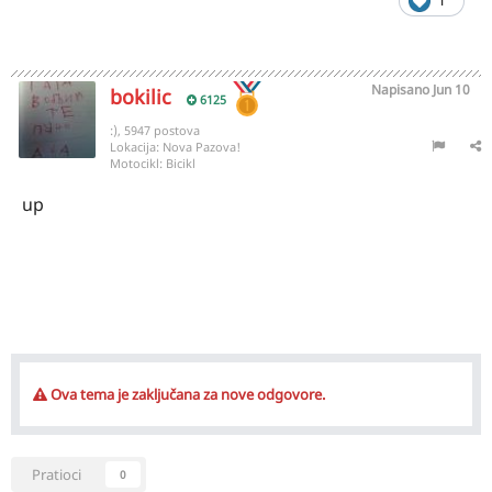
1
Napisano
Jun 10
bokilic
6125
:), 5947 postova
Lokacija:
Nova Pazova!
Motocikl:
Bicikl
up
Ova tema je zaključana za nove odgovore.
Pratioci
0