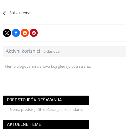
Spisak tema
Aktivni korisnici
0 članova
Nema ulogovanih članova koji gledaju ovu stranu.
PREDSTOJEĆA DEŠAVANJA
Nema predstojećih dešavanja u kalendaru.
AKTUELNE TEME