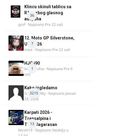
Klincu skinuli tablicu sa
R125 zbog glasnog
36
auspuha
grof
· Napisano
Pre 22 sati
12. Moto GP Silverstone,
7
UK, 2026
mixa
· Napisano
Pre 22 sati
HJC i90
1
bobi_krofna
· Napisano
Pre 9
sati
Kako izgledamo
3215
Guest diRRty · Napisano
Januar
28, 2006
Karpati 2026 -
Transalpina i
13
Transfagarasan
Mire019
· Napisano
Nedelja u
12:44