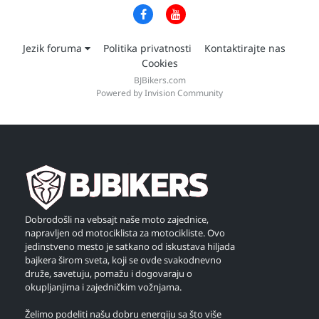
Jezik foruma
Politika privatnosti
Kontaktirajte nas
Cookies
BJBikers.com
Powered by Invision Community
Dobrodošli na vebsajt naše moto zajednice,
napravljen od motociklista za motocikliste. Ovo
jedinstveno mesto je satkano od iskustava hiljada
bajkera širom sveta, koji se ovde svakodnevno
druže, savetuju, pomažu i dogovaraju o
okupljanjima i zajedničkim vožnjama.
Želimo podeliti našu dobru energiju sa što više