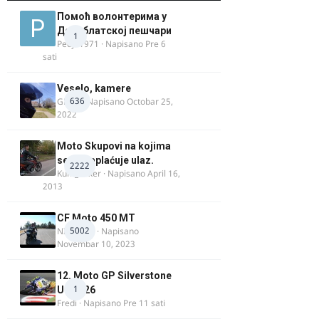
Помоћ волонтерима у
Делиблатској пешчари
1
Pedja1971
· Napisano
Pre 6
sati
Veselo, kamere
636
GR 46
· Napisano
Octobar 25,
2022
Moto Skupovi na kojima
se ne naplaćuje ulaz.
2222
Kum_Mixer
· Napisano
April 16,
2013
CF Moto 450 MT
5002
NIKOLA 1
· Napisano
Novembar 10, 2023
12. Moto GP Silverstone
1
UK 2026
Fredi
· Napisano
Pre 11 sati