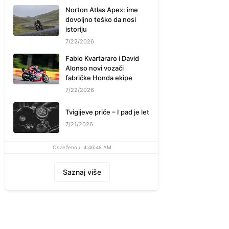
Norton Atlas Apex: ime
dovoljno teško da nosi
istoriju
7/22/2026
Fabio Kvartararo i David
Alonso novi vozači
fabričke Honda ekipe
7/22/2026
Tvigijeve priče – I pad je let
7/21/2026
Osveženo u 4:46:48 AM
Saznaj više