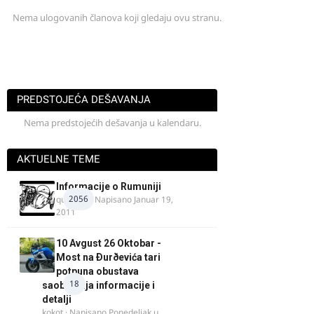
Nema ulogovanih članova koji gledaju ovu stranu.
PREDSTOJEĆA DEŠAVANJA
Nema predstojećih dešavanja u kalendaru.
AKTUELNE TEME
Informacije o Rumuniji
2056
quasaar
· Napisano
Januar 19,
2011
10 Avgust 26 Oktobar -
Most na Ðurðevića tari
potpuna obustava
18
saobraćaja informacije i
detalji
kokot
· Napisano
Ponedeljak u