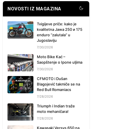
NOVOSTI IZ MAGAZINA
Tvigijeve priče: kako je
kvalitetna Jawa 250 и 175
enduro “zalutala” u
Jugoslaviju
7/30/2026
Moto Bike Kać –
Saopštenje o Ipone uljima
7/30/2026
CFMOTO i Dušan
Blagojević takmiče se na
Red Bull Romaniacs
7/28/2026
Triumph i Indian traže
moto mehaničara!
7/28/2026
Kawasaki Versys 650 na