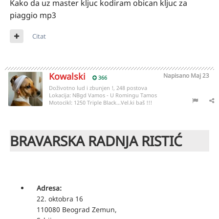
Kako da uz master kljuc kodiram obican kljuc za
piaggio mp3
Citat
Kowalski
Napisano
Maj 23
366
Doživotno lud i zbunjen !, 248 postova
Lokacija:
NBgd Vamos - U Romingu Tamos
Motocikl:
1250 Triple Black...Vel.ki baš !!!
BRAVARSKA RADNJA RISTIĆ
Adresa:
22. oktobra 16
110080
Beograd
Zemun
,