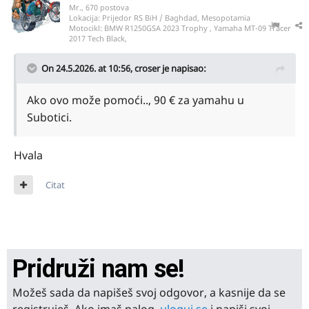
Mr., 670 postova
Lokacija:
Prijedor RS BiH / Baghdad, Mesopotamia
Motocikl:
BMW R1250GSA 2023 Trophy , Yamaha MT-09 Tracer
2017 Tech Black,
On 24.5.2026. at 10:56,
croser
je napisao:
Ako ovo može pomoći.., 90 € za yamahu u
Subotici.
Hvala
Citat
Pridruži nam se!
Možeš sada da napišeš svoj odgovor, a kasnije da se