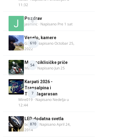
11:32
Pozdrav
0
jasminc
· Napisano
Pre 1 sat
Veselo, kamere
610
GR 46
· Napisano
Octobar 25,
2022
Motorciklisičke priče
54
MIHO
· Napisano
Jun 25
Karpati 2026 -
Transalpina i
7
Transfagarasan
Mire019
· Napisano
Nedelja u
12:44
LED dodatna svetla
870
boki.64
· Napisano
April 24,
2014