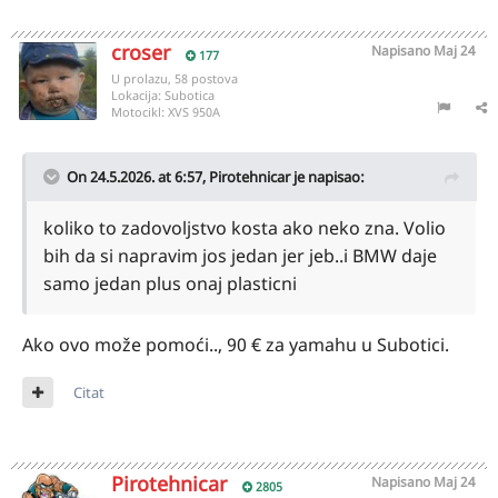
croser
Napisano
Maj 24
177
U prolazu, 58 postova
Lokacija:
Subotica
Motocikl:
XVS 950A
On 24.5.2026. at 6:57,
Pirotehnicar
je napisao:
koliko to zadovoljstvo kosta ako neko zna. Volio
bih da si napravim jos jedan jer jeb..i BMW daje
samo jedan plus onaj plasticni
Ako ovo može pomoći.., 90 € za yamahu u Subotici.
Citat
Pirotehnicar
Napisano
Maj 24
2805