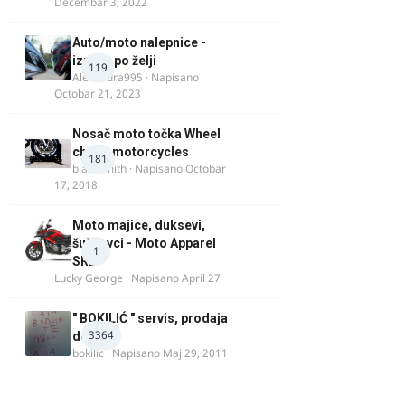
Decembar 3, 2022
Auto/moto nalepnice -
izrada po želji
119
Alexandra995
· Napisano
Octobar 21, 2023
Nosač moto točka Wheel
chock motorcycles
181
blacksmith
· Napisano
Octobar
17, 2018
Moto majice, duksevi,
šuškavci - Moto Apparel
1
SRB
Lucky George
· Napisano
April 27
" BOKILIĆ " servis, prodaja
3364
delova
bokilic
· Napisano
Maj 29, 2011