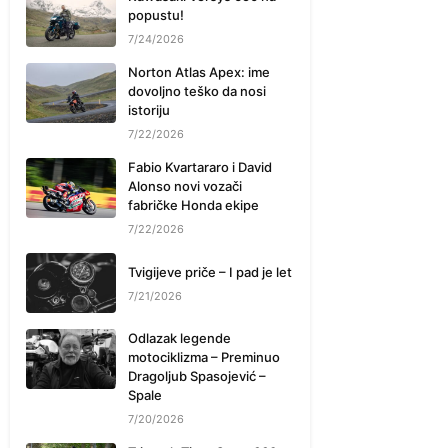
popustu!
7/24/2026
Norton Atlas Apex: ime
dovoljno teško da nosi
istoriju
7/22/2026
Fabio Kvartararo i David
Alonso novi vozači
fabričke Honda ekipe
7/22/2026
Tvigijeve priče – I pad je let
7/21/2026
Odlazak legende
motociklizma – Preminuo
Dragoljub Spasojević –
Spale
7/20/2026