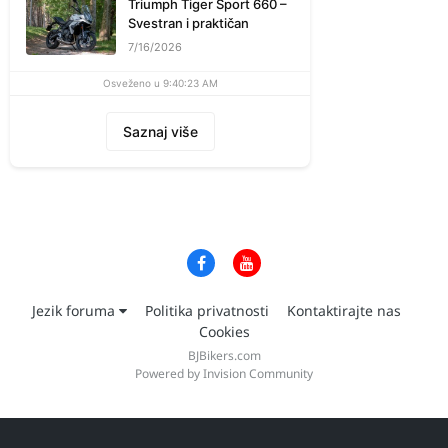
Triumph Tiger Sport 660 –
Svestran i praktičan
7/16/2026
Osveženo u 9:40:23 AM
Saznaj više
Jezik foruma
Politika privatnosti
Kontaktirajte nas
Cookies
BJBikers.com
Powered by Invision Community