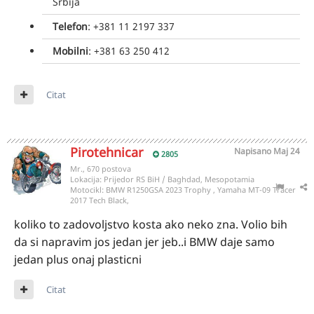
Srbija
Telefon
:
+381 11 2197 337
Mobilni
: +381 63 250 412
Citat
Pirotehnicar
Napisano
Maj 24
2805
Mr., 670 postova
Lokacija:
Prijedor RS BiH / Baghdad, Mesopotamia
Motocikl:
BMW R1250GSA 2023 Trophy , Yamaha MT-09 Tracer
2017 Tech Black,
koliko to zadovoljstvo kosta ako neko zna. Volio bih
da si napravim jos jedan jer jeb..i BMW daje samo
jedan plus onaj plasticni
Citat