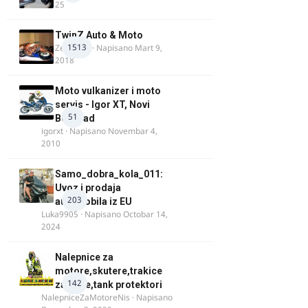
25
TwinZ Auto & Moto
1513
Zeljkamp
· Napisano
Mart 9,
2018
Moto vulkanizer i moto
servis - Igor XT, Novi
51
Beograd
igorxt
· Napisano
Novembar 4,
2010
Samo_dobra_kola_011:
Uvoz i prodaja
203
automobila iz EU
Luka9905
· Napisano
Octobar 14,
2024
Nalepnice za
motore,skutere,trakice
142
za felne,tank protektori
NalepniceZaMotoreNis
· Napisano