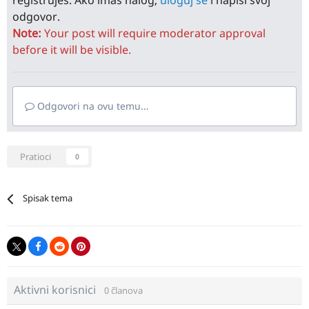
registruješ. Ako imaš nalog,
uloguj se
i napiši svoj
odgovor.
Note:
Your post will require moderator approval
before it will be visible.
Odgovori na ovu temu...
Pratioci
0
Spisak tema
Aktivni korisnici
0 članova