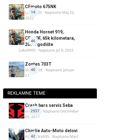
CFmoto 675NK
14
Luka9905
· Napisano
Maj 22,
2025
Honda Hornet 919,
CB900F, 65k kilometara,
46
2005. godište
Luka9905
· Napisano
Jul 9, 2025
Zontes 703T
40
Verdi350E
· Napisano
Januar
27
REKLAMNE TEME
Crash bars servis Seba
2937
seba011
· Napisano
Decembar
20, 2011
Charlie Auto-Moto delovi
42
Alexandra995
· Napisano
Mart