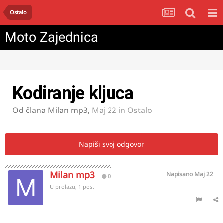
Ostalo
Moto Zajednica
Kodiranje kljuca
Od člana
Milan mp3
,
Maj 22
in
Ostalo
Napiši svoj odgovor
Milan mp3
Napisano
Maj 22
0
U prolazu, 1 post