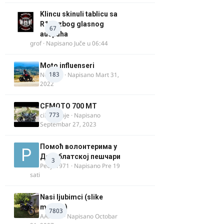
Klincu skinuli tablicu sa
R125 zbog glasnog
67
auspuha
grof
· Napisano
Juče u 06:44
Moto influenseri
183
Nolanka
· Napisano
Mart 31,
2022
CFMOTO 700 MT
773
cika miloje
· Napisano
Septembar 27, 2023
Помоћ волонтерима у
Делиблатској пешчари
3
Pedja1971
· Napisano
Pre 19
sati
Nasi ljubimci (slike
motora)
7803
AArnold
· Napisano
Octobar