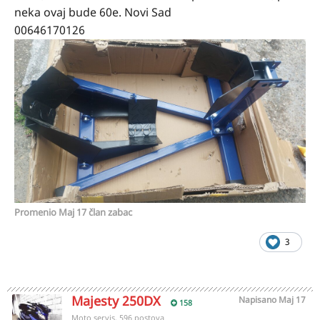
neka ovaj bude 60e. Novi Sad
00646170126
Promenio
Maj 17
član zabac
3
Majesty 250DX
Napisano
Maj 17
158
Moto servis, 596 postova