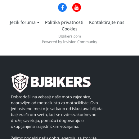
Jezik foruma
Politika privatnosti
Kontaktirajte nas
Cookies
BJBikers.com
Powered by Invision Community
Dobrodošli na vebsajt naše moto zajednice,
napravljen od motociklista za motocikliste. Ovo
jedinstveno mesto je satkano od iskustava hiljada
bajkera širom sveta, koji se ovde svakodnevno
druže, savetuju, pomažu i dogovaraju o
okupljanjima i zajedničkim vožnjama.
Želimo podeliti našu dobru energiju sa što više