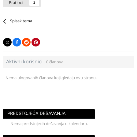
Pratioci
2
Spisak tema
Aktivni korisnici
0 članova
Nema ulogovanih članova koji gledaju ovu stranu.
PREDSTOJEĆA DEŠAVANJA
Nema predstojećih dešavanja u kalendaru.