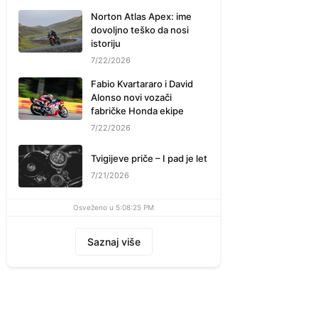
Norton Atlas Apex: ime
dovoljno teško da nosi
istoriju
7/22/2026
Fabio Kvartararo i David
Alonso novi vozači
fabričke Honda ekipe
7/22/2026
Tvigijeve priče – I pad je let
7/21/2026
Osveženo u 5:08:25 PM
Saznaj više