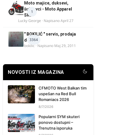
Moto majice, duksevi,
šuškavci - Moto Apparel
1
SRB
Lucky George
· Napisano
April 27
" BOKILIĆ " servis, prodaja
3364
delova
bokilic
· Napisano
Maj 29, 2011
NOVOSTI IZ MAGAZINA
CFMOTO West Balkan tim
uspešan na Red Bull
Romaniacs 2026
8/7/2026
Popularni SYM skuteri
ponovo dostupni –
Trenutna isporuka