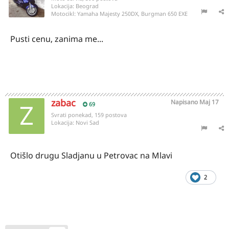
Lokacija:
Beograd
Motocikl:
Yamaha Majesty 250DX, Burgman 650 EXE
Pusti cenu, zanima me...
zabac
Napisano
Maj 17
69
Svrati ponekad, 159 postova
Lokacija:
Novi Sad
Otišlo drugu Sladjanu u Petrovac na Mlavi
2