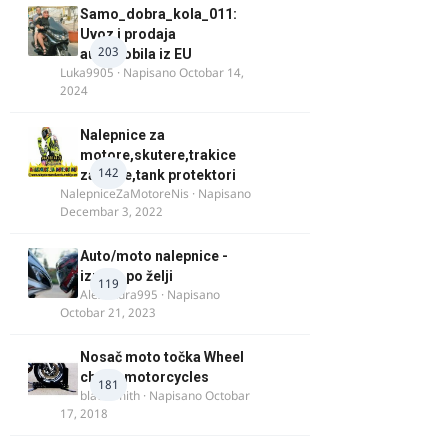
Samo_dobra_kola_011:
Uvoz i prodaja
203
automobila iz EU
Luka9905
· Napisano
Octobar 14,
2024
Nalepnice za
motore,skutere,trakice
142
za felne,tank protektori
NalepniceZaMotoreNis
· Napisano
Decembar 3, 2022
Auto/moto nalepnice -
izrada po želji
119
Alexandra995
· Napisano
Octobar 21, 2023
Nosač moto točka Wheel
chock motorcycles
181
blacksmith
· Napisano
Octobar
17, 2018