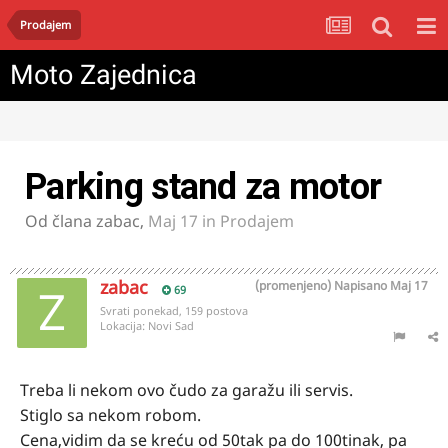
Prodajem
Moto Zajednica
Parking stand za motor
Od člana
zabac
,
Maj 17
in
Prodajem
zabac
(promenjeno)
Napisano
Maj 17
69
Svrati ponekad, 159 postova
Lokacija:
Novi Sad
Treba li nekom ovo čudo za garažu ili servis.
Stiglo sa nekom robom.
Cena,vidim da se kreću od 50tak pa do 100tinak, pa