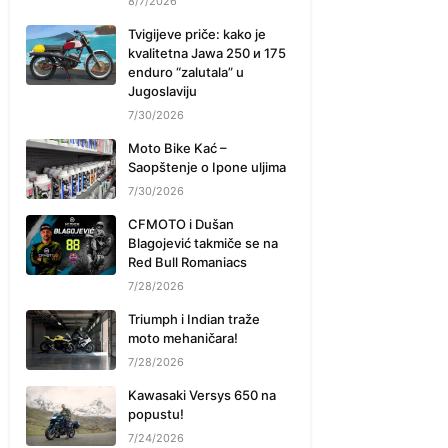
8/7/2026
Tvigijeve priče: kako je
kvalitetna Jawa 250 и 175
enduro “zalutala” u
Jugoslaviju
7/30/2026
Moto Bike Kać –
Saopštenje o Ipone uljima
7/30/2026
CFMOTO i Dušan
Blagojević takmiče se na
Red Bull Romaniacs
7/28/2026
Triumph i Indian traže
moto mehaničara!
7/28/2026
Kawasaki Versys 650 na
popustu!
7/24/2026