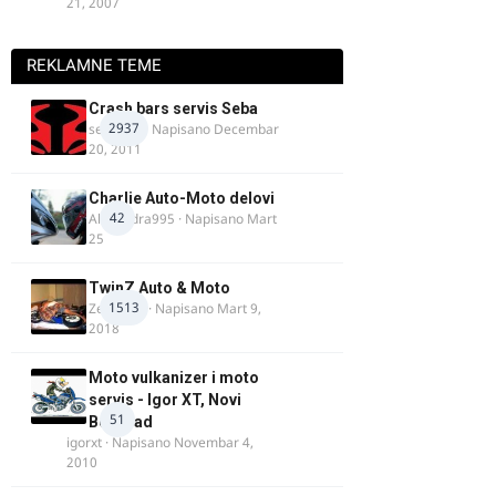
21, 2007
REKLAMNE TEME
Crash bars servis Seba
2937
seba011
· Napisano
Decembar
20, 2011
Charlie Auto-Moto delovi
42
Alexandra995
· Napisano
Mart
25
TwinZ Auto & Moto
1513
Zeljkamp
· Napisano
Mart 9,
2018
Moto vulkanizer i moto
servis - Igor XT, Novi
51
Beograd
igorxt
· Napisano
Novembar 4,
2010