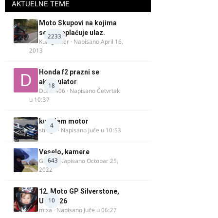
AKTUELNE TEME
Moto Skupovi na kojima
se ne naplaćuje ulaz.
2233
Kum_Mixer
· Napisano
April 16,
2013
Honda f2 prazni se
akomulator
18
Dule1406
· Napisano
Četvrtak
u 10:37
kupujem motor
4
strugo
· Napisano
Juče u 10:53
Veselo, kamere
643
GR 46
· Napisano
Octobar 25,
2022
12. Moto GP Silverstone,
10
UK, 2026
mixa
· Napisano
Juče u 06:27