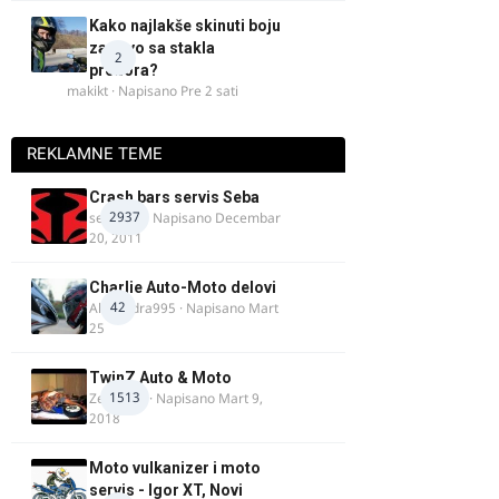
Kako najlakše skinuti boju
za drvo sa stakla
2
prozora?
makikt
· Napisano
Pre 2 sati
REKLAMNE TEME
Crash bars servis Seba
2937
seba011
· Napisano
Decembar
20, 2011
Charlie Auto-Moto delovi
42
Alexandra995
· Napisano
Mart
25
TwinZ Auto & Moto
1513
Zeljkamp
· Napisano
Mart 9,
2018
Moto vulkanizer i moto
servis - Igor XT, Novi