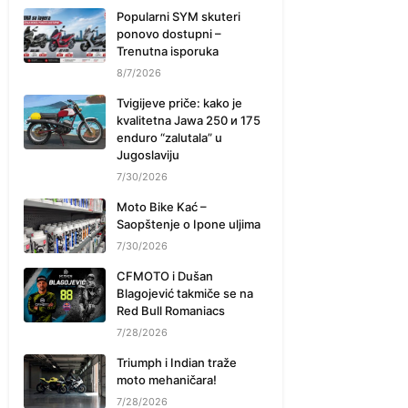
Popularni SYM skuteri
ponovo dostupni –
Trenutna isporuka
8/7/2026
Tvigijeve priče: kako je
kvalitetna Jawa 250 и 175
enduro “zalutala” u
Jugoslaviju
7/30/2026
Moto Bike Kać –
Saopštenje o Ipone uljima
7/30/2026
CFMOTO i Dušan
Blagojević takmiče se na
Red Bull Romaniacs
7/28/2026
Triumph i Indian traže
moto mehaničara!
7/28/2026