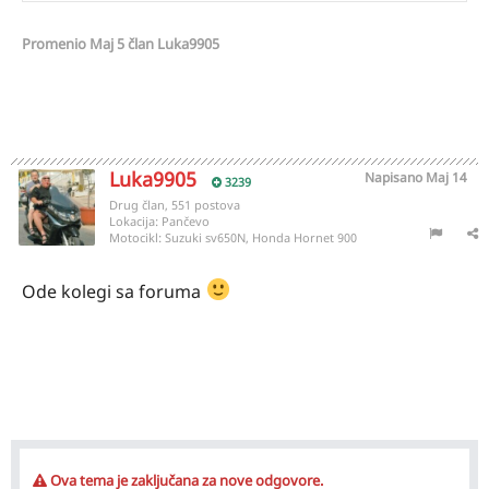
Promenio
Maj 5
član Luka9905
Luka9905
Napisano
Maj 14
3239
Drug član, 551 postova
Lokacija:
Pančevo
Motocikl:
Suzuki sv650N, Honda Hornet 900
Ode kolegi sa foruma
Ova tema je zaključana za nove odgovore.