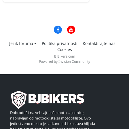
Jezik foruma
Politika privatnosti
Kontaktirajte nas
Cookies
BJBikers.com
Powered by Invision Community
Dobrodošli na vebsajt naše moto zajednice,
napravljen od motociklista za motocikliste. Ovo
jedinstveno mesto je satkano od iskustava hiljada
bajkera širom sveta, koji se ovde svakodnevno