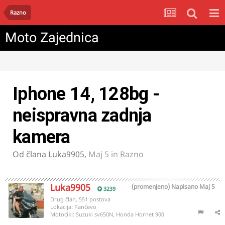
Razno
Moto Zajednica
Iphone 14, 128bg -
neispravna zadnja
kamera
Od člana
Luka9905
,
Maj 5
in
Razno
Luka9905
(promenjeno)
Napisano
Maj 5
3239
Drug član, 551 postova
Lokacija:
Pančevo
Motocikl:
Suzuki sv650N, Honda Hornet 900