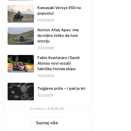
Kawasaki Versys 650 na
popustu!
7/24/2026
Norton Atlas Apex: ime
dovoljno teško da nosi
istoriju
7/22/2026
Fabio Kvartararo i David
Alonso novi vozači
fabričke Honda ekipe
7/22/2026
Tvigijeve priče – I pad je let
7/21/2026
Osveženo u 9:36:46 AM
Saznaj više