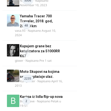
5006
NIKOLA 1
· Napisano
Novembar 10, 2023
Yamaha Tracer 700
Traveler, 2018. god,
48
28.100 km
vasa.93
· Napisano
Avgust 10,
2024
Kupujem grane bez
katalizatora za S1000RR
0
K67
gixxer
· Napisano
Pre 1 sat
Moto Skupovi na kojima
se ne naplaćuje ulaz.
2235
Kum_Mixer
· Napisano
April 16,
2013
Kaciga iz lidla flip-up nova
2
Bor-i-slave
· Napisano
Petak u
19:51