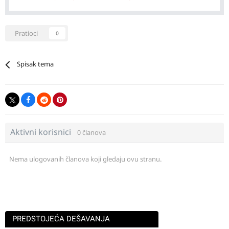
Pratioci
0
Spisak tema
Aktivni korisnici
0 članova
Nema ulogovanih članova koji gledaju ovu stranu.
PREDSTOJEĆA DEŠAVANJA