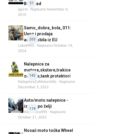
51
Beograd
igorxt
· Napisano
Novembar 4,
2010
Samo_dobra_kola_011:
Uvoz i prodaja
203
automobila iz EU
Luka9905
· Napisano
Octobar 14,
2024
Nalepnice za
motore,skutere,trakice
142
za felne,tank protektori
NalepniceZaMotoreNis
· Napisano
Decembar 3, 2022
Auto/moto nalepnice -
izrada po želji
119
Alexandra995
· Napisano
Octobar 21, 2023
Nosač moto točka Wheel