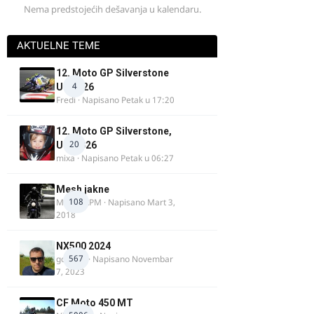
Nema predstojećih dešavanja u kalendaru.
AKTUELNE TEME
12. Moto GP Silverstone
4
UK 2026
Fredi
· Napisano
Petak u 17:20
12. Moto GP Silverstone,
20
UK, 2026
mixa
· Napisano
Petak u 06:27
Mesh jakne
108
MostarRPM
· Napisano
Mart 3,
2018
NX500 2024
567
godovic
· Napisano
Novembar
7, 2023
CF Moto 450 MT