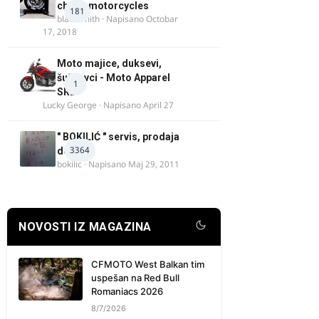
chock motorcycles
181
blacksmith
· Napisano
Octobar
17, 2018
Moto majice, duksevi,
šuškavci - Moto Apparel
1
SRB
Lucky George
· Napisano
April 27
" BOKILIĆ " servis, prodaja
3364
delova
bokilic
· Napisano
Maj 29, 2011
NOVOSTI IZ MAGAZINA
CFMOTO West Balkan tim
uspešan na Red Bull
Romaniacs 2026
8/7/2026