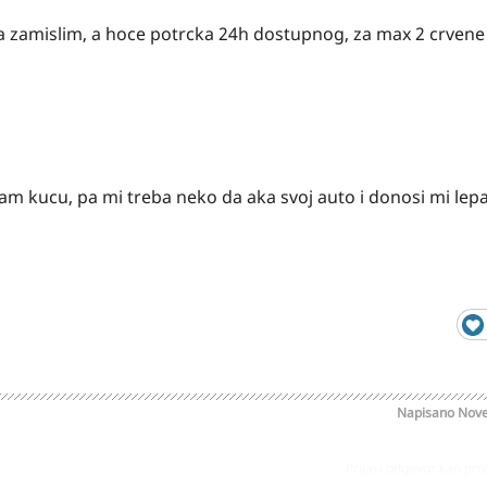
 da zamislim, a hoce potrcka 24h dostupnog, za max 2 crvene
ram kucu, pa mi treba neko da aka svoj auto i donosi mi lepa
Napisano
Nove
Prijavi odgovor kao pr