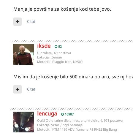
Manja je površina za košenje kod tebe Jovo.
Citat
iksde
52
U prolazu, 69 postova
Lokacija:
Zemun
Motocikl:
Piaggio free, NX500
Mislim da je košenje bilo 500 dinara po aru, sve njiho
Citat
lencuga
16987
Quid Quid latine dictum est altum viditur!, 971 postova
Lokacija:
vrsac / bgd bezanija
Motocikl:
KTM 1190 ADV, Yamaha R1 RN22 Big Bang