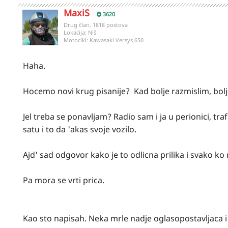
MaxiS
3620
Drug član, 1818 postova
Lokacija:
Niš
Motocikl:
Kawasaki Versys 650
Haha.
Hocemo novi krug pisanije? Kad bolje razmislim, bolj
Jel treba se ponavljam? Radio sam i ja u perionici, tr
satu i to da 'akas svoje vozilo.
Ajd' sad odgovor kako je to odlicna prilika i svako ko 
Pa mora se vrti prica.
Kao sto napisah. Neka mrle nadje oglasopostavljaca 