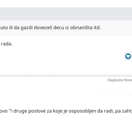
uto ili da gazdi dovezeš decu iz obnaništa itd.
 rada.
Napisano
Nove
Prijavi odgovor kao pr
 ovo "i druge poslove za koje je osposobljen da radi, pa zah