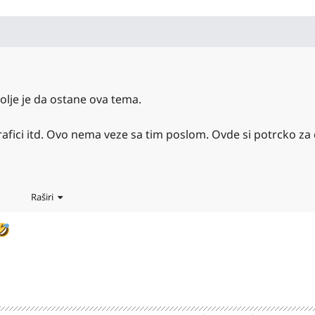
olje je da ostane ova tema.
 trafici itd. Ovo nema veze sa tim poslom. Ovde si potrcko za
o misli drugacije neradnik...
Raširi
a i neka iskreno odgovori!
ni da zamislim, a hoce potrcka 24h dostupnog, za max 2 crv