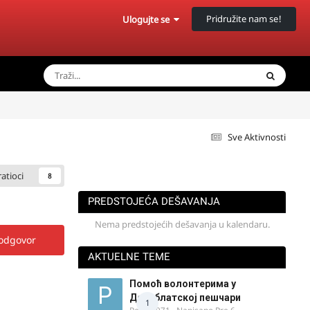
Pridružite nam se!
Ulogujte se
Sve Aktivnosti
ratioci
8
PREDSTOJEĆA DEŠAVANJA
Nema predstojećih dešavanja u kalendaru.
 odgovor
AKTUELNE TEME
Помоћ волонтерима у
Делиблатској пешчари
1