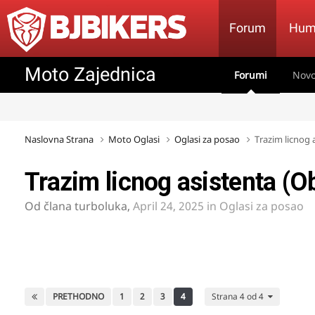
Forum
Hum
Moto Zajednica
Forumi
Novo
Naslovna Strana
Moto Oglasi
Oglasi za posao
Trazim licnog 
Trazim licnog asistenta (O
Od člana
turboluka
,
April 24, 2025
in
Oglasi za posao
PRETHODNO
1
2
3
4
Strana 4 od 4