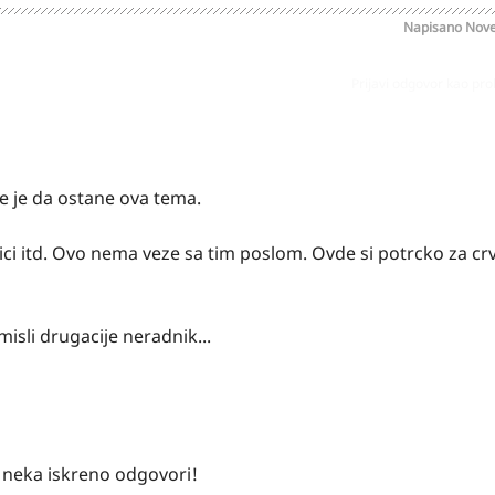
Napisano
Nove
Prijavi odgovor kao pr
e je da ostane ova tema.
afici itd. Ovo nema veze sa tim poslom. Ovde si potrcko za c
misli drugacije neradnik...
i neka iskreno odgovori!