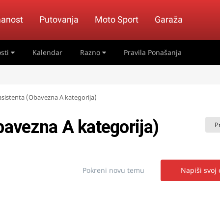
anost
Putovanja
Moto Sport
Garaža
sti
Kalendar
Razno
Pravila Ponašanja
asistenta (Obavezna A kategorija)
bavezna A kategorija)
P
Pokreni novu temu
Napiši svoj