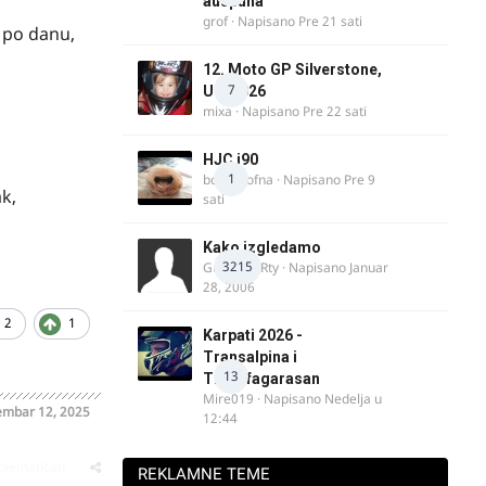
auspuha
grof
· Napisano
Pre 21 sati
 po danu,
12. Moto GP Silverstone,
7
UK, 2026
mixa
· Napisano
Pre 22 sati
HJC i90
1
bobi_krofna
· Napisano
Pre 9
k,
sati
Kako izgledamo
3215
Guest diRRty · Napisano
Januar
28, 2006
2
1
Karpati 2026 -
Transalpina i
13
Transfagarasan
Mire019
· Napisano
Nedelja u
mbar 12, 2025
12:44
oblematičan
REKLAMNE TEME