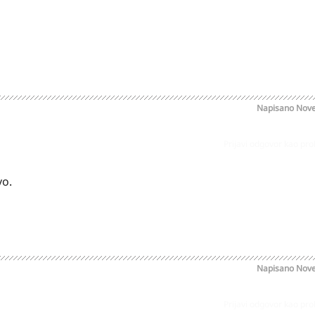
Napisano
Nove
Prijavi odgovor kao pr
vo.
Napisano
Nove
Prijavi odgovor kao pr