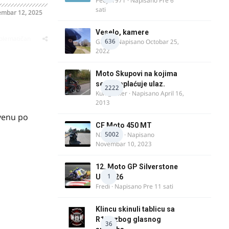
Pedja1971
· Napisano
Pre 6
sati
mbar 12, 2025
Veselo, kamere
oblematičan
636
GR 46
· Napisano
Octobar 25,
2022
Moto Skupovi na kojima
se ne naplaćuje ulaz.
2222
Kum_Mixer
· Napisano
April 16,
2013
rvenu po
CF Moto 450 MT
5002
NIKOLA 1
· Napisano
Novembar 10, 2023
12. Moto GP Silverstone
1
UK 2026
Fredi
· Napisano
Pre 11 sati
Klincu skinuli tablicu sa
R125 zbog glasnog
36