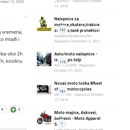
Luka9905
· Napisano
Octobar
mbar 12, 2025
14, 2024
oblematičan
Nalepnice za
motore,skutere,trakice
142
za felne,tank protektori
og vremena.
NalepniceZaMotoreNis
·
o mlađi i
epak,
Napisano
Decembar 3, 2022
reba oko 2h
Auto/moto nalepnice -
izrada po želji
, kosilicu
119
Alexandra995
· Napisano
Octobar 21, 2023
Nosač moto točka Wheel
chock motorcycles
181
blacksmith
· Napisano
Octobar
17, 2018
4
3
Moto majice, duksevi,
šuškavci - Moto Apparel
1
SRB
Lucky George
· Napisano
April