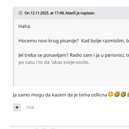
On 12.11.2025. at 17:49,
MaxiS
je napisao:
Haha.
Hocemo novi krug pisanije? Kad bolje razmislim, b
Jel treba se ponavljam? Radio sam i ja u perionici,
po satu i to da 'akas svoje vozilo.
Ajd' sad odgovor kako je to odlicna prilika i svako k
Pa mora se vrti prica.
Ja samo mogu da kazem da je tema odlicna
Citat
Kao sto napisah. Neka mrle nadje oglasopostavljac
Jer je on vredan, radan i postigao sto ja ne mogu 