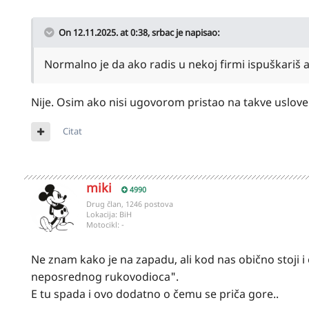
On 12.11.2025. at 0:38,
srbac
je napisao:
Normalno je da ako radis u nekoj firmi ispuškariš a
Nije. Osim ako nisi ugovorom pristao na takve uslove
Citat
miki
4990
Drug član, 1246 postova
Lokacija:
BiH
Motocikl:
-
Ne znam kako je na zapadu, ali kod nas obično stoji i
neposrednog rukovodioca".
E tu spada i ovo dodatno o čemu se priča gore..