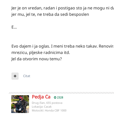
Jer je on vredan, radan i postigao sto ja ne mogu ni
jer mu, jel te, ne treba da sedi besposlen
E...
Evo dajem i ja oglas. I meni treba neko takav. Renovi
mrezicu, pljeske radnicima itd.
Jel da otvorim novu temu?
Citat
Pedja Ča
2328
Drug član, 655 postova
Lokacija:
Cacak
Motocikl:
Honda CBF 1000