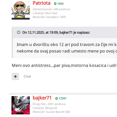
Patriota
1043
Zainteresovan, 544 postova
Lokacija:
Novi Sad
Motocikl:
Varadero 1000
On 12.11.2025. at 19:09,
bajker71
je napisao:
Imam u dvorištu oko 12 ari pod travom za čije mi
nekome da ovaj posao radi umesto mene po ovoj ce
Meni ovo antistress...par piva,motorna kosacica i udri.
Citat
bajker71
17597
Drug član, 2001 postova
Lokacija:
Beograd
Motocikl:
Suzuki Bandit 600