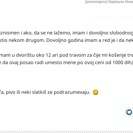
(promenjeno)
Napisano
Nove
Prijavi odgovor kao pr
i biznismen i ako, da se ne lažemo, imam i dovoljno slobodn
pustio nekom drugom. Dovoljno godina imam a red je i da nek
oviram kucu, pa mi treba neko da aka svoj auto i donosi mi l
Imam u dvorištu oko 12 ari pod travom za čije mi košenje t
da ovaj posao radi umesto mene po ovoj ceni od 1000 dih/h
a, pivo ili neki slatkiš se podrazumevaju.