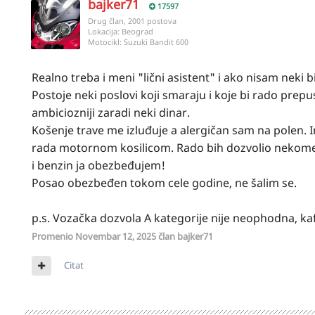
bajker71
17597
danu, jer mu, jel te, ne treba da sedi besposlen
Drug član, 2001 postova
Lokacija:
Beograd
Motocikl:
Suzuki Bandit 600
E...
Realno treba i meni "lični asistent" i ako nisam nek
Postoje neki poslovi koji smaraju i koje bi rado pre
Evo dajem i ja oglas. I meni treba neko takav. Ren
ambiciozniji zaradi neki dinar.
mrezicu, pljeske radnicima itd.
Košenje trave me izluđuje a alergičan sam na polen. 
Jel da otvorim novu temu?
rada motornom kosilicom. Rado bih dozvolio nekome 
i benzin ja obezbeđujem!
Posao obezbeđen tokom cele godine, ne šalim se.
p.s. Vozačka dozvola A kategorije nije neophodna, kaf
Promenio
Novembar 12, 2025
član bajker71
Citat