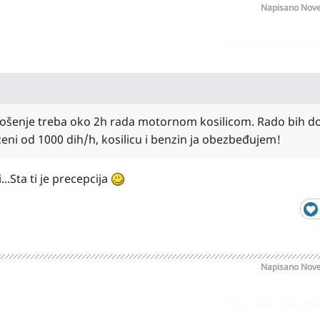
Napisano
Nove
Prijavi odgovor kao pr
 košenje treba oko 2h rada motornom kosilicom. Rado bih do
ni od 1000 dih/h, kosilicu i benzin ja obezbeđujem!
..Sta ti je precepcija
Napisano
Nove
Prijavi odgovor kao pr