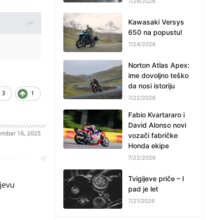
7/28/2026
Kawasaki Versys
650 na popustu!
7/24/2026
Norton Atlas Apex:
ime dovoljno teško
da nosi istoriju
3
1
7/22/2026
Fabio Kvartararo i
David Alonso novi
mbar 16, 2025
vozači fabričke
Honda ekipe
oblematičan
7/22/2026
Tvigijeve priče – I
tjevu
pad je let
7/21/2026