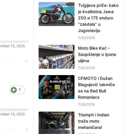
Tvigijeve priče: kako
je kvalitetna Jawa
250 и 175 enduro
“zalutala” u
Jugoslaviju
7/30/2026
mbar 12, 2025
Moto Bike Kać –
Saopštenje o Ipone
uljima
oblematičan
7/30/2026
CFMOTO i Dušan
Blagojević takmiče
1
se na Red Bull
Romaniacs
7/28/2026
mbar 16, 2025
Triumph i Indian
traže moto
mehaničara!
oblematičan