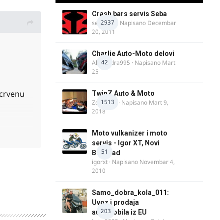
Crash bars servis Seba
2937
seba011
· Napisano
Decembar
20, 2011
Charlie Auto-Moto delovi
42
Alexandra995
· Napisano
Mart
25
 crvenu
TwinZ Auto & Moto
1513
Zeljkamp
· Napisano
Mart 9,
2018
Moto vulkanizer i moto
servis - Igor XT, Novi
51
Beograd
igorxt
· Napisano
Novembar 4,
2010
Samo_dobra_kola_011:
Uvoz i prodaja
203
automobila iz EU
ene po