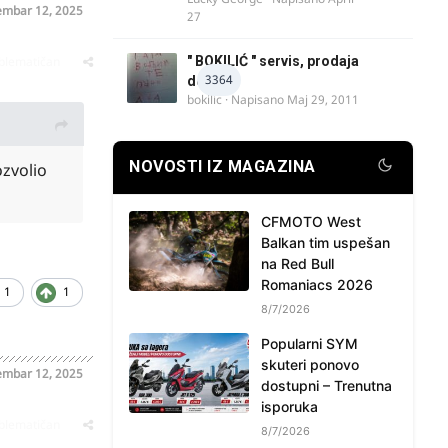
mbar 12, 2025
27
oblematičan
" BOKILIĆ " servis, prodaja
3364
delova
bokilic
· Napisano
Maj 29, 2011
NOVOSTI IZ MAGAZINA
zvolio
CFMOTO West
Balkan tim uspešan
na Red Bull
Romaniacs 2026
1
1
8/7/2026
Popularni SYM
skuteri ponovo
mbar 12, 2025
dostupni – Trenutna
isporuka
oblematičan
8/7/2026