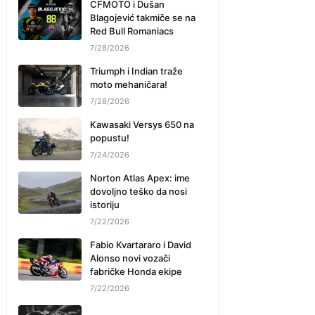
CFMOTO i Dušan
Blagojević takmiče se na
Red Bull Romaniacs
7/28/2026
Triumph i Indian traže
moto mehaničara!
7/28/2026
Kawasaki Versys 650 na
popustu!
7/24/2026
Norton Atlas Apex: ime
dovoljno teško da nosi
istoriju
7/22/2026
Fabio Kvartararo i David
Alonso novi vozači
fabričke Honda ekipe
7/22/2026