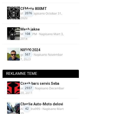
CFMoto 800MT
2076
shlem
· Napisano
Octobar 31,
2020
Mesh jakne
108
MostarRPM
· Napisano
Mart 3,
2018
NX500 2024
567
godovic
· Napisano
Novembar
7, 2023
REKLAMNE TEME
Crash bars servis Seba
2937
seba011
· Napisano
Decembar
20, 2011
Charlie Auto-Moto delovi
42
Alexandra995
· Napisano
Mart
25