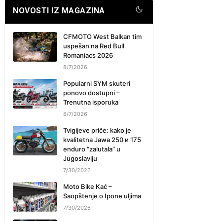
NOVOSTI IZ MAGAZINA
CFMOTO West Balkan tim
uspešan na Red Bull
Romaniacs 2026
8/7/2026
Popularni SYM skuteri
ponovo dostupni –
Trenutna isporuka
8/7/2026
Tvigijeve priče: kako je
kvalitetna Jawa 250 и 175
enduro “zalutala” u
Jugoslaviju
7/30/2026
Moto Bike Kać –
Saopštenje o Ipone uljima
7/30/2026