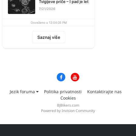
Tvigijeve priče – I pad je let
7/21/2026
Osveženo u 12:04:05 PM
Saznaj više
Jezik foruma
Politika privatnosti
Kontaktirajte nas
Cookies
BJBikers.com
Powered by Invision Community