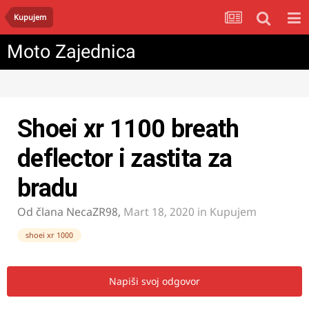
Kupujem
Moto Zajednica
Shoei xr 1100 breath
deflector i zastita za
bradu
Od člana
NecaZR98
,
Mart 18, 2020
in
Kupujem
shoei xr 1000
Napiši svoj odgovor