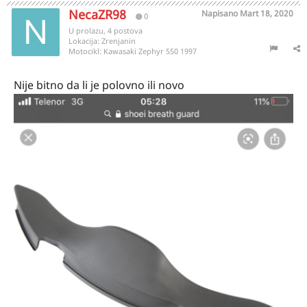
NecaZR98
Napisano
Mart 18, 2020
0
U prolazu, 4 postova
Lokacija:
Zrenjanin
Motocikl:
Kawasaki Zephyr 550 1997
Nije bitno da li je polovno ili novo