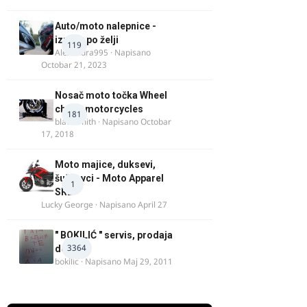
Auto/moto nalepnice -
izrada po želji
119
Alexandra995
· Napisano
Octobar 21, 2023
Nosač moto točka Wheel
chock motorcycles
181
blacksmith
· Napisano
Octobar
17, 2018
Moto majice, duksevi,
šuškavci - Moto Apparel
1
SRB
Lucky George
· Napisano
April 27
" BOKILIĆ " servis, prodaja
3364
delova
bokilic
· Napisano
Maj 29, 2011