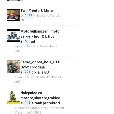
TwinZ Auto & Moto
1513
Zeljkamp
· Napisano
Mart 9,
2018
Moto vulkanizer i moto
servis - Igor XT, Novi
51
Beograd
igorxt
· Napisano
Novembar 4,
2010
Samo_dobra_kola_011:
Uvoz i prodaja
203
automobila iz EU
Luka9905
· Napisano
Octobar 14,
2024
Nalepnice za
motore,skutere,trakice
142
za felne,tank protektori
NalepniceZaMotoreNis
· Napisano
Decembar 3, 2022