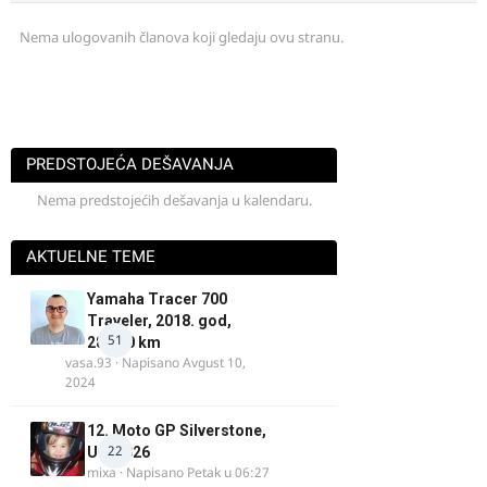
Nema ulogovanih članova koji gledaju ovu stranu.
PREDSTOJEĆA DEŠAVANJA
Nema predstojećih dešavanja u kalendaru.
AKTUELNE TEME
Yamaha Tracer 700
Traveler, 2018. god,
51
28.100 km
vasa.93
· Napisano
Avgust 10,
2024
12. Moto GP Silverstone,
22
UK, 2026
mixa
· Napisano
Petak u 06:27