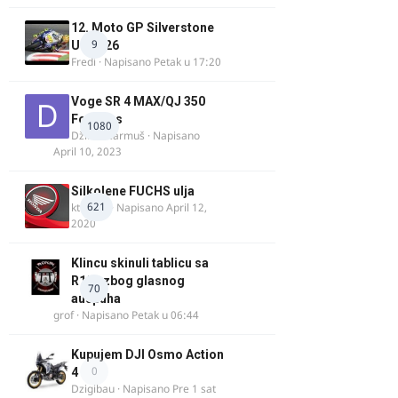
12. Moto GP Silverstone
9
UK 2026
Fredi
· Napisano
Petak u 17:20
Voge SR 4 MAX/QJ 350
Fortress
1080
Džim Džarmuš
· Napisano
April 10, 2023
Silkolene FUCHS ulja
621
ktm600
· Napisano
April 12,
2020
Klincu skinuli tablicu sa
R125 zbog glasnog
70
auspuha
grof
· Napisano
Petak u 06:44
Kupujem DJI Osmo Action
0
4
Dzigibau
· Napisano
Pre 1 sat