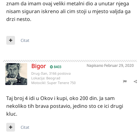
znam da imam ovaj veliki metalni dio a unutar njega
nisam siguran iskreno ali cim stoji u mjesto valjda ga
drzi nesto.
Citat
Bigor
Napisano
Februar 29, 2020
8403
Drug član, 3166 postova
Lokacija:
Beograd
Motocikl:
Super Tenere 750
Taj broj 4 idi u Okov i kupi, oko 200 din. Ja sam
nekoliko tih brava postavio, jedino sto ce ici drugi
kluc.
Citat