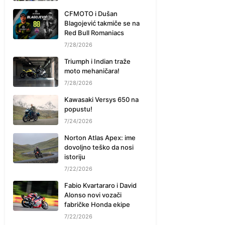
CFMOTO i Dušan
Blagojević takmiče se na
Red Bull Romaniacs
7/28/2026
Triumph i Indian traže
moto mehaničara!
7/28/2026
Kawasaki Versys 650 na
popustu!
7/24/2026
Norton Atlas Apex: ime
dovoljno teško da nosi
istoriju
7/22/2026
Fabio Kvartararo i David
Alonso novi vozači
fabričke Honda ekipe
7/22/2026