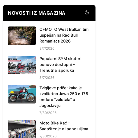
NOVOSTI IZ MAGAZINA
CFMOTO West Balkan tim
uspešan na Red Bull
Romaniacs 2026
8/7/2026
Popularni SYM skuteri
ponovo dostupni –
Trenutna isporuka
8/7/2026
Tvigijeve priče: kako je
kvalitetna Jawa 250 и 175
enduro “zalutala” u
Jugoslaviju
7/30/2026
Moto Bike Kać –
Saopštenje o Ipone uljima
7/30/2026