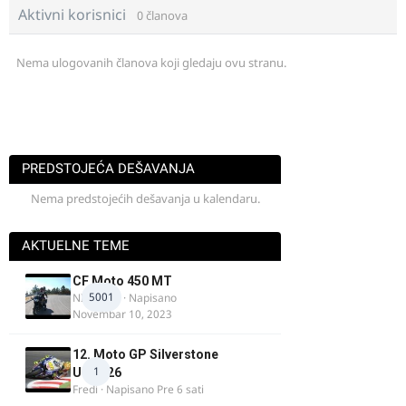
Aktivni korisnici
0 članova
Nema ulogovanih članova koji gledaju ovu stranu.
PREDSTOJEĆA DEŠAVANJA
Nema predstojećih dešavanja u kalendaru.
AKTUELNE TEME
CF Moto 450 MT
5001
NIKOLA 1
· Napisano
Novembar 10, 2023
12. Moto GP Silverstone
1
UK 2026
Fredi
· Napisano
Pre 6 sati