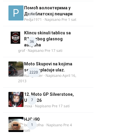
Помоћ волонтерима у
0
Делиблатској пешчари
Pedja1971
· Napisano
Pre 1 sat
Klincu skinuli tablicu sa
R125 zbog glasnog
36
auspuha
grof
· Napisano
Pre 17 sati
Moto Skupovi na kojima
se ne naplaćuje ulaz.
2220
Kum_Mixer
· Napisano
April 16,
2013
12. Moto GP Silverstone,
7
UK, 2026
mixa
· Napisano
Pre 17 sati
HJC i90
1
bobi_krofna
· Napisano
Pre 4
sati