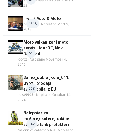
Alexandra995
· Napisano
Mart
25
TwinZ Auto & Moto
1513
Zeljkamp
· Napisano
Mart 9,
2018
Moto vulkanizer i moto
servis - Igor XT, Novi
51
Beograd
igorxt
· Napisano
Novembar 4,
2010
Samo_dobra_kola_011:
Uvoz i prodaja
203
automobila iz EU
Luka9905
· Napisano
Octobar 14,
2024
Nalepnice za
motore,skutere,trakice
142
za felne,tank protektori
NalepniceZaMotoreNis
· Napisano