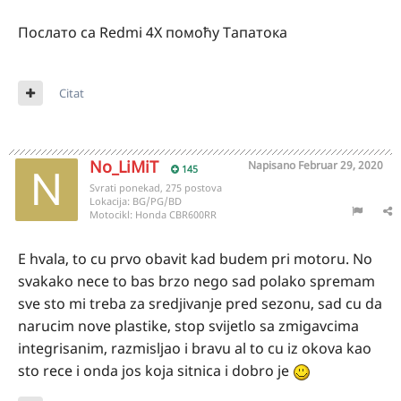
Послато са Redmi 4X помоћу Тапатока
Citat
No_LiMiT
Napisano
Februar 29, 2020
145
Svrati ponekad, 275 postova
Lokacija:
BG/PG/BD
Motocikl:
Honda CBR600RR
E hvala, to cu prvo obavit kad budem pri motoru. No
svakako nece to bas brzo nego sad polako spremam
sve sto mi treba za sredjivanje pred sezonu, sad cu da
narucim nove plastike, stop svijetlo sa zmigavcima
integrisanim, razmisljao i bravu al to cu iz okova kao
sto rece i onda jos koja sitnica i dobro je