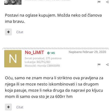
Postavi na oglase kupujem. Možda neko od članova
ima bravu.
Citat
No_LiMiT
Napisano
Februar 29, 2020
145
Svrati ponekad, 275 postova
Lokacija:
BG/PG/BD
Motocikl:
Honda CBR600RR
Oću, samo ne znam mora li striktno ova pravljena za
njega ili se moze nesto iskombinovati i sa drugom
koja pasuje, moze li neka druga da napravi po kljucu
mom ili samo ova sto je za 600rr hm
Citat