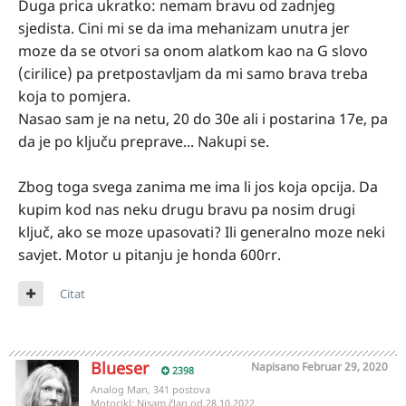
Duga prica ukratko: nemam bravu od zadnjeg
sjedista. Cini mi se da ima mehanizam unutra jer
moze da se otvori sa onom alatkom kao na G slovo
(cirilice) pa pretpostavljam da mi samo brava treba
koja to pomjera.
Nasao sam je na netu, 20 do 30e ali i postarina 17e, pa
da je po ključu preprave... Nakupi se.
Zbog toga svega zanima me ima li jos koja opcija. Da
kupim kod nas neku drugu bravu pa nosim drugi
ključ, ako se moze upasovati? Ili generalno moze neki
savjet. Motor u pitanju je honda 600rr.
Citat
Blueser
Napisano
Februar 29, 2020
2398
Analog Man, 341 postova
Motocikl:
​​​Nisam član od 28.10.2022.