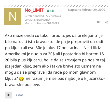
No_LiMiT
Napisano
Februar 29, 2020
145
Svrati ponekad, 275 postova
Lokacija:
BG/PG/BD
Motocikl:
Honda CBR600RR
Ako moze onda cu tako i uraditi, jes da bi elegantnije
bilo naruciti istu bravu sto ide pa je prepraviti da radi
po kljucu ali evo 30e je plus 17 postarina... Neki lik iz
Amerike mi je nudio za 20$ ali i postarina bi barem 15
20 bila plus kljucaru, bolje da se zrtvujem pa nosim taj
jos jedan kljuc, sem ako i takve brave sto uzmem ne
mogu da se preprave i da rade po mom glavnom
kljucu?
ne razumijem se bas najbolje u kljucarsko-
bravarske poslove.
Citat