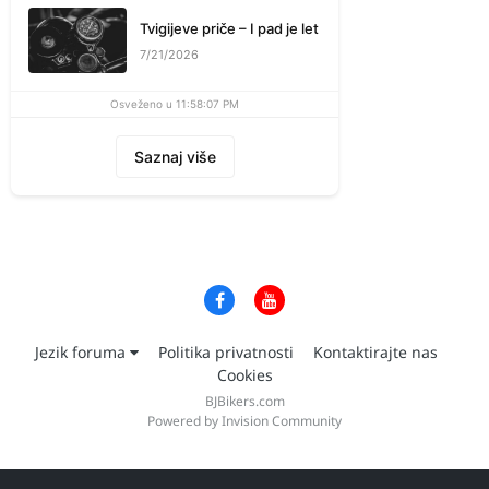
Tvigijeve priče – I pad je let
7/21/2026
Osveženo u 11:58:07 PM
Saznaj više
Jezik foruma
Politika privatnosti
Kontaktirajte nas
Cookies
BJBikers.com
Powered by Invision Community