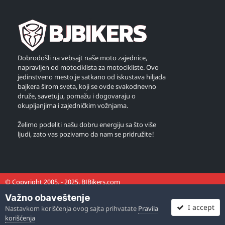
Dobrodošli na vebsajt naše moto zajednice,
napravljen od motociklista za motocikliste. Ovo
jedinstveno mesto je satkano od iskustava hiljada
bajkera širom sveta, koji se ovde svakodnevno
druže, savetuju, pomažu i dogovaraju o
okupljanjima i zajedničkim vožnjama.
Želimo podeliti našu dobru energiju sa što više
ljudi, zato vas pozivamo da nam se pridružite!
© Copyright 2005. - 2025. BJBikers.com
Važno obaveštenje
I accept
Nastavkom korišćenja ovog sajta prihvatate
Pravila
korišćenja