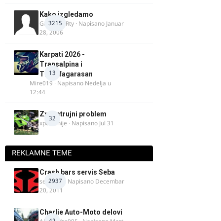
Kako izgledamo
3215
Guest diRRty · Napisano
Januar
28, 2006
Karpati 2026 -
Transalpina i
13
Transfagarasan
Mire019
· Napisano
Nedelja u
12:44
Zx9r strujni problem
32
xpetronije
· Napisano
Jul 31
REKLAMNE TEME
Crash bars servis Seba
2937
seba011
· Napisano
Decembar
20, 2011
Charlie Auto-Moto delovi
42