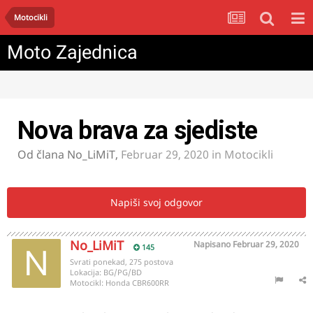
Motocikli
Moto Zajednica
Nova brava za sjediste
Od člana
No_LiMiT
,
Februar 29, 2020
in
Motocikli
Napiši svoj odgovor
No_LiMiT
Napisano
Februar 29, 2020
145
Svrati ponekad, 275 postova
Lokacija:
BG/PG/BD
Motocikl:
Honda CBR600RR