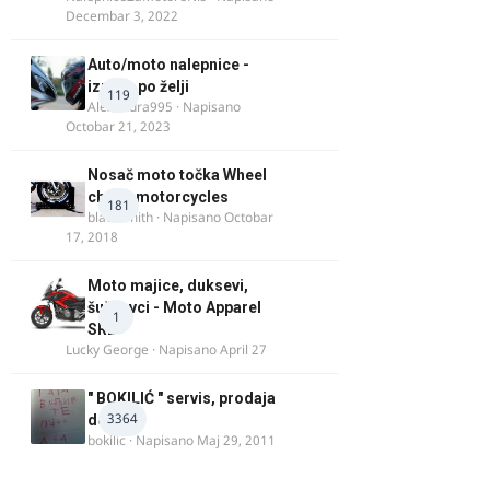
Decembar 3, 2022
Auto/moto nalepnice -
izrada po želji
119
Alexandra995
· Napisano
Octobar 21, 2023
Nosač moto točka Wheel
chock motorcycles
181
blacksmith
· Napisano
Octobar
17, 2018
Moto majice, duksevi,
šuškavci - Moto Apparel
1
SRB
Lucky George
· Napisano
April 27
" BOKILIĆ " servis, prodaja
3364
delova
bokilic
· Napisano
Maj 29, 2011