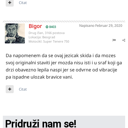
Citat
Bigor
Napisano
Februar 29, 2020
8403
Drug član, 3166 postova
Lokacija:
Beograd
Motocikl:
Super Tenere 750
Da napomenem da se ovaj jezicak skida i da mozes
svoj originalni staviti jer mozda nisu isti i u sraf koji ga
drzi obavezno lepila naspi jer se odvrne od vibracije
pa ispadne ulozak bravice vani.
Citat
Pridruži nam se!