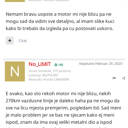
Nemam bravu uopste a motor mi nije blizu pa ne
mogu sad da vidim sve detaljno, al imam slike kuci
kako bi trebalo da izgleda pa cu postovati uskoro.
Citat
No_LiMiT
Napisano
Februar 29, 2020
145
Svrati ponekad, 275 postova
Lokacija:
BG/PG/BD
Motocikl:
Honda CBR600RR
E ovako, kao sto rekoh motor mi nije blizu, nekih
270km vazdusne linije je daleko haha pa ne mogu da
sve na licu mjesta premjerim, pogledam itd. Sad meni
je malo problem jer se bas ne sjecam kako ej meni
ispod, znam da ima ovaj veliki metalni dio a ispod