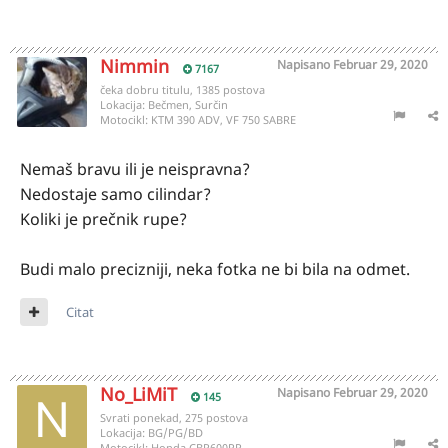
Nimmin
Napisano
Februar 29, 2020
7167
čeka dobru titulu, 1385 postova
Lokacija:
Bečmen, Surčin
Motocikl:
KTM 390 ADV, VF 750 SABRE
Nemaš bravu ili je neispravna?
Nedostaje samo cilindar?
Koliki je prečnik rupe?
Budi malo precizniji, neka fotka ne bi bila na odmet.
Citat
No_LiMiT
Napisano
Februar 29, 2020
145
Svrati ponekad, 275 postova
Lokacija:
BG/PG/BD
Motocikl:
Honda CBR600RR