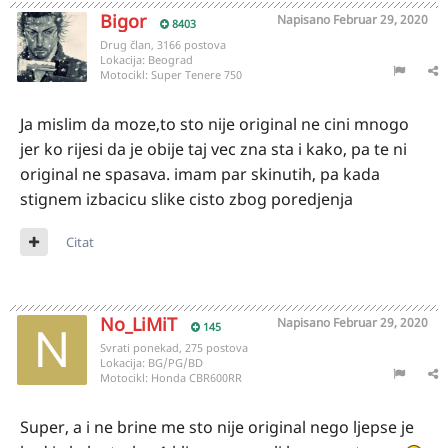
Bigor
Napisano
Februar 29, 2020
8403
Drug član, 3166 postova
Lokacija:
Beograd
Motocikl:
Super Tenere 750
Ja mislim da moze,to sto nije original ne cini mnogo
jer ko rijesi da je obije taj vec zna sta i kako, pa te ni
original ne spasava. imam par skinutih, pa kada
stignem izbacicu slike cisto zbog poredjenja
Citat
No_LiMiT
Napisano
Februar 29, 2020
145
Svrati ponekad, 275 postova
Lokacija:
BG/PG/BD
Motocikl:
Honda CBR600RR
Super, a i ne brine me sto nije original nego ljepse je