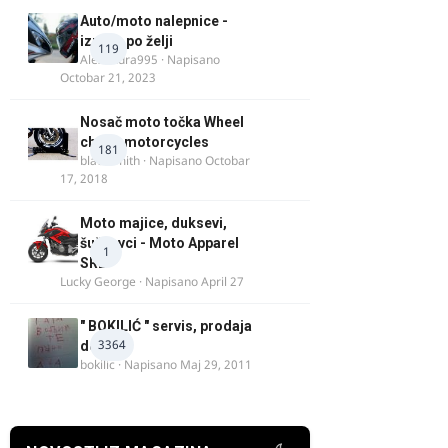
Auto/moto nalepnice -
izrada po želji
119
Alexandra995
· Napisano
Octobar 21, 2023
Nosač moto točka Wheel
chock motorcycles
181
blacksmith
· Napisano
Octobar
17, 2018
Moto majice, duksevi,
šuškavci - Moto Apparel
1
SRB
Lucky George
· Napisano
April 27
" BOKILIĆ " servis, prodaja
3364
delova
bokilic
· Napisano
Maj 29, 2011