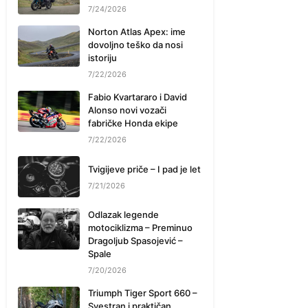
7/24/2026
Norton Atlas Apex: ime
dovoljno teško da nosi
istoriju
7/22/2026
Fabio Kvartararo i David
Alonso novi vozači
fabričke Honda ekipe
7/22/2026
Tvigijeve priče – I pad je let
7/21/2026
Odlazak legende
motociklizma – Preminuo
Dragoljub Spasojević –
Spale
7/20/2026
Triumph Tiger Sport 660 –
Svestran i praktičan