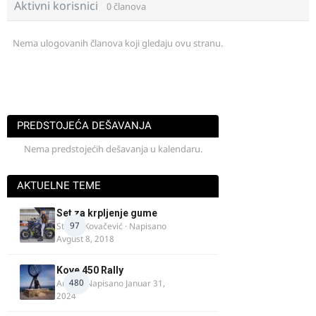
Aktivni korisnici
0 članova
Nema ulogovanih članova koji gledaju ovu stranu.
PREDSTOJEĆA DEŠAVANJA
Nema predstojećih dešavanja u kalendaru.
AKTUELNE TEME
Set za krpljenje gume
97
Stefan Kovačević
· Napisano
Avgust 8, 2018
Kove 450 Rally
480
AnteK
· Napisano
Januar 31,
2024