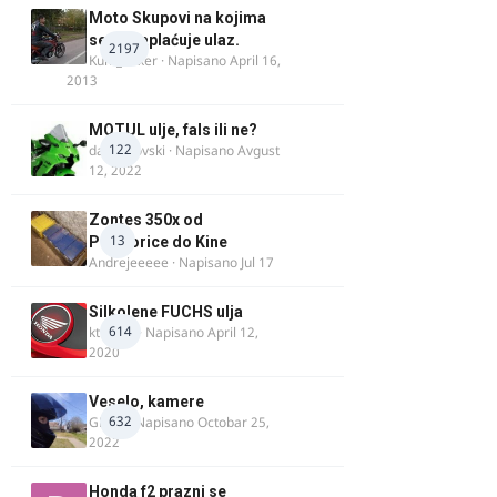
Moto Skupovi na kojima
se ne naplaćuje ulaz.
2197
Kum_Mixer
· Napisano
April 16,
2013
MOTUL ulje, fals ili ne?
122
dalipopovski
· Napisano
Avgust
12, 2022
Zontes 350x od
13
Podgorice do Kine
Andrejeeeee
· Napisano
Jul 17
Silkolene FUCHS ulja
614
ktm600
· Napisano
April 12,
2020
Veselo, kamere
632
GR 46
· Napisano
Octobar 25,
2022
Honda f2 prazni se