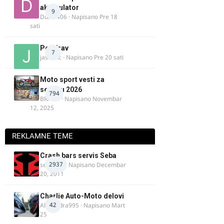
akomulator
9
Dule1406
· Napisano
Pre 18
sati
Pozdrav
7
jasminc
· Napisano
Pre 20 sati
Moto sport vesti za
sezonu 2026
794
BRACO
· Napisano
Novembar
12, 2025
REKLAMNE TEME
Crash bars servis Seba
2937
seba011
· Napisano
Decembar
20, 2011
Charlie Auto-Moto delovi
42
Alexandra995
· Napisano
Mart
25