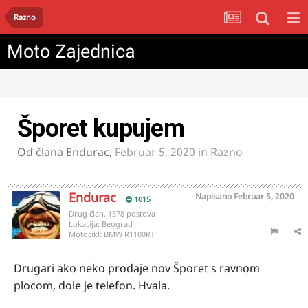
Razno
Moto Zajednica
Šporet kupujem
Od člana
Endurac
,
Februar 5, 2020
in
Razno
Endurac
Napisano
Februar 5, 2020
1015
Drug član, 1578 postova
Lokacija:
Beograd
Motocikl:
BMW R1100RT
Drugari ako neko prodaje nov Šporet s ravnom
plocom, dole je telefon. Hvala.