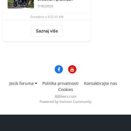
7/16/2026
Osveženo u 5:27:41 AM
Saznaj više
Jezik foruma
Politika privatnosti
Kontaktirajte nas
Cookies
BJBikers.com
Powered by Invision Community