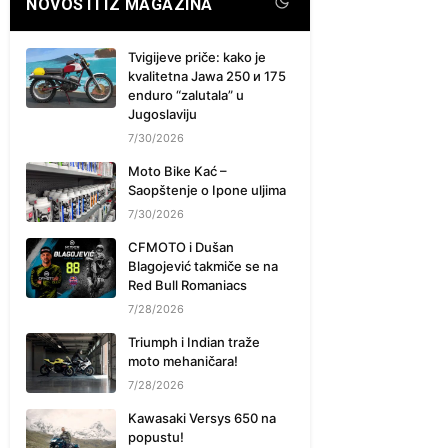
NOVOSTI IZ MAGAZINA
Tvigijeve priče: kako je
kvalitetna Jawa 250 и 175
enduro “zalutala” u
Jugoslaviju
7/30/2026
Moto Bike Kać –
Saopštenje o Ipone uljima
7/30/2026
CFMOTO i Dušan
Blagojević takmiče se na
Red Bull Romaniacs
7/28/2026
Triumph i Indian traže
moto mehaničara!
7/28/2026
Kawasaki Versys 650 na
popustu!