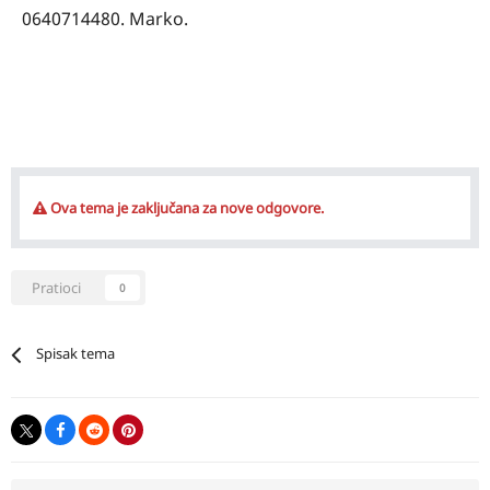
0640714480. Marko.
Ova tema je zaključana za nove odgovore.
Pratioci
0
Spisak tema