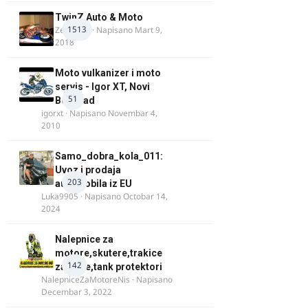
TwinZ Auto & Moto
1513
Zeljkamp
· Napisano
Mart 9,
2018
Moto vulkanizer i moto
servis - Igor XT, Novi
51
Beograd
igorxt
· Napisano
Novembar 4,
2010
Samo_dobra_kola_011:
Uvoz i prodaja
203
automobila iz EU
Luka9905
· Napisano
Octobar 14,
2024
Nalepnice za
motore,skutere,trakice
142
za felne,tank protektori
NalepniceZaMotoreNis
· Napisano
Decembar 3, 2022