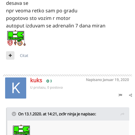
desava se
npr veoma retko sam po gradu
pogotovo sto vozim r motor
autoput izduvam se adrenalin 7 dana miran
Citat
kuks
Napisano
Januar 19, 2020
3
U prolazu, 0 postova
On 13.1.2020. at 14:21,
zx9r ninja
je napisao: