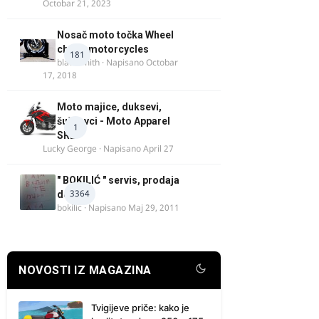
Octobar 21, 2023
Nosač moto točka Wheel
chock motorcycles
181
blacksmith
· Napisano
Octobar
17, 2018
Moto majice, duksevi,
šuškavci - Moto Apparel
1
SRB
Lucky George
· Napisano
April 27
" BOKILIĆ " servis, prodaja
3364
delova
bokilic
· Napisano
Maj 29, 2011
NOVOSTI IZ MAGAZINA
Tvigijeve priče: kako je