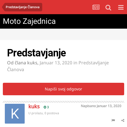
Predstavljanje Članova
Moto Zajednica
Predstavjanje
Od člana
kuks
,
Januar 13, 2020
in
Predstavljanje
Članova
Napiši svoj odgovor
kuks
Napisano
Januar 13, 2020
3
U prolazu, 0 postova