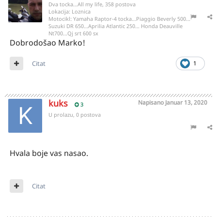
Dva tocka...All my life, 358 postova
Lokacija:
Loznica
Motocikl:
Yamaha Raptor-4 tocka...Piaggio Beverly 500...
Suzuki DR 650...Aprilia Atlantic 250... Honda Deauville
Nt700...Qj srt 600 sx
Dobrodošao Marko!
Citat
1
kuks
Napisano
Januar 13, 2020
3
U prolazu, 0 postova
Hvala boje vas nasao.
Citat