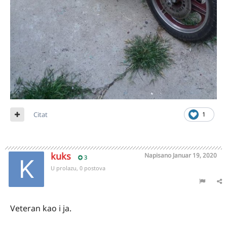
Citat
1
kuks
Napisano
Januar 19, 2020
3
U prolazu, 0 postova
Veteran kao i ja.