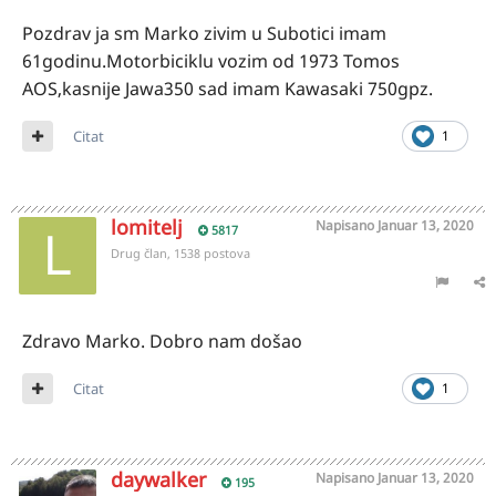
Pozdrav ja sm Marko zivim u Subotici imam
61godinu.Motorbiciklu vozim od 1973 Tomos
AOS,kasnije Jawa350 sad imam Kawasaki 750gpz.
Citat
1
lomitelj
Napisano
Januar 13, 2020
5817
Drug član, 1538 postova
Zdravo Marko. Dobro nam došao
Citat
1
daywalker
Napisano
Januar 13, 2020
195