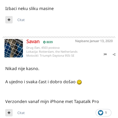
Izbaci neku sliku masine
Citat
Savan
Napisano
Januar 13, 2020
8699
Drug član, 4503 postova
Lokacija:
Rotterdam, the Netherlands
Motocikl:
Triumph Daytona 955i SE
Nikad nije kasno.
A ujedno i svaka čast i dobro došao
Verzonden vanaf mijn iPhone met Tapatalk Pro
Citat
1