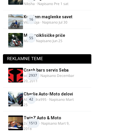
Niksha
· Napisano
Pre 1 sat
Kupujem maglenke savet
16
Vitez Koja
· Napisano
Jul 30
Motorciklisičke priče
55
MIHO
· Napisano
Jun 25
REKLAMNE TEME
Crash bars servis Seba
2937
seba011
· Napisano
Decembar
20, 2011
Charlie Auto-Moto delovi
42
Alexandra995
· Napisano
Mart
25
TwinZ Auto & Moto
1513
Zeljkamp
· Napisano
Mart 9,
2018