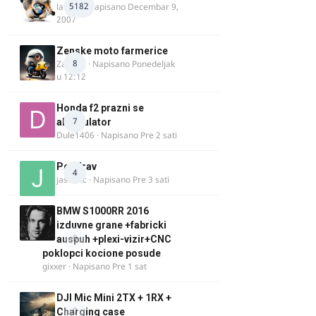
5182
lalajko
· Napisano
Decembar 9,
2007
Zenske moto farmerice
8
Zarkela
· Napisano
Ponedeljak
u 12:12
Honda f2 prazni se
7
akomulator
Dule1406
· Napisano
Pre 2 sati
Pozdrav
4
jasminc
· Napisano
Pre 3 sati
BMW S1000RR 2016
izduvne grane +fabricki
0
auspuh +plexi-vizir+CNC
poklopci kocione posude
gixxer
· Napisano
Pre 1 sat
DJI Mic Mini 2TX + 1RX +
0
Charging case