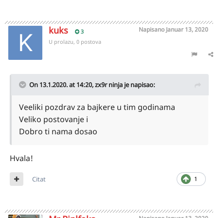
kuks
Napisano
Januar 13, 2020
3
U prolazu, 0 postova
On 13.1.2020. at 14:20,
zx9r ninja
je napisao:
Veeliki pozdrav za bajkere u tim godinama
Veliko postovanje i
Dobro ti nama dosao
Hvala!
Citat
1