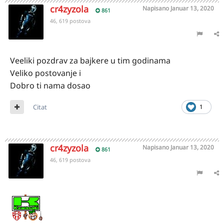
cr4zyzola
Napisano
Januar 13, 2020
861
46, 619 postova
Veeliki pozdrav za bajkere u tim godinama
Veliko postovanje i
Dobro ti nama dosao
Citat
1
cr4zyzola
Napisano
Januar 13, 2020
861
46, 619 postova