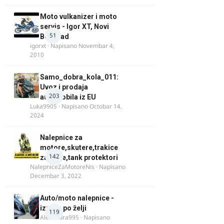
Moto vulkanizer i moto
servis - Igor XT, Novi
51
Beograd
igorxt
· Napisano
Novembar 4,
2010
Samo_dobra_kola_011:
Uvoz i prodaja
203
automobila iz EU
Luka9905
· Napisano
Octobar 14,
2024
Nalepnice za
motore,skutere,trakice
142
za felne,tank protektori
NalepniceZaMotoreNis
· Napisano
Decembar 3, 2022
Auto/moto nalepnice -
izrada po želji
119
Alexandra995
· Napisano