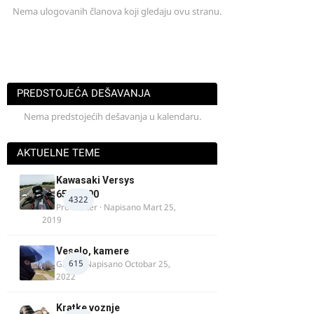
Nema ulogovanih članova koji gledaju ovu stranu.
PREDSTOJEĆA DEŠAVANJA
Nema predstojećih dešavanja u kalendaru.
AKTUELNE TEME
Kawasaki Versys
650/1000
4322
ProMaster
· Napisano
Mart 25,
2019
Veselo, kamere
615
GR 46
· Napisano
Octobar 25,
2022
Kratke voznje