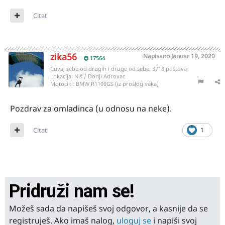
Citat
zika56
Napisano
Januar 19, 2020
17564
Čuvaj sebe od drugih i druge od sebe, 3718 postova
Lokacija:
Niš / Donji Adrovac
Motocikl:
BMW R1100GS (iz prošlog veka)
Pozdrav za omladinca (u odnosu na neke).
Citat
1
Pridruži nam se!
Možeš sada da napišeš svoj odgovor, a kasnije da se
registruješ. Ako imaš nalog,
uloguj se
i napiši svoj