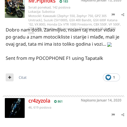
Mr.Piplfoks
Napisano
Januar 13, 2020
183
Svrati ponekad, 142 postova
Lokacija:
Subotica
Motocikl:
Kawasaki (Zephyr 550, Zephyr 750, GPZ 305
Unitrack), Suzuki (SV1000S, GSX 400 Bandit, GSX 600F Katana
'02, VX 800), Honda (2x VTR 1000 Firestorm, CBX 550F, VF 500F,
CBF 600), Yamaha... Ma imam oko 30 motora od 49 do 1000
Dobro nam došli. Zanimljivo, nisam taj motor viđao
ccm.
po gradu a znam motocikliste i starije i mlađe, mali je
ovaj grad, tata mi ima isto toliko godina i vozi...
Sent from my POCOPHONE F1 using Tapatalk
Citat
1
cr4zyzola
Napisano
Januar 14, 2020
861
46, 619 postova