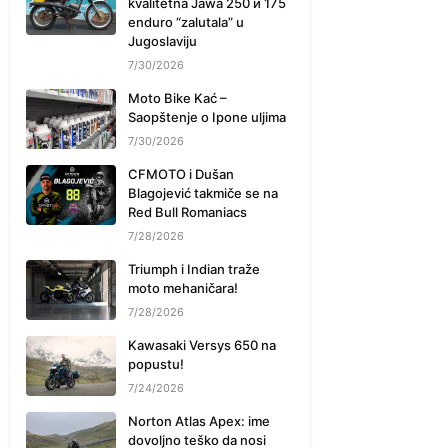
kvalitetna Jawa 250 и 175
enduro “zalutala” u
Jugoslaviju
7/30/2026
Moto Bike Kać –
Saopštenje o Ipone uljima
7/30/2026
CFMOTO i Dušan
Blagojević takmiče se na
Red Bull Romaniacs
7/28/2026
Triumph i Indian traže
moto mehaničara!
7/28/2026
Kawasaki Versys 650 na
popustu!
7/24/2026
Norton Atlas Apex: ime
dovoljno teško da nosi