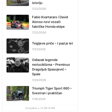
istoriju
7/22/2026
Fabio Kvartararo i David
Alonso novi vozači
fabričke Honda ekipe
7/22/2026
Tvigijeve priče – I pad je let
7/21/2026
Odlazak legende
motociklizma – Preminuo
Dragoljub Spasojević –
Spale
7/20/2026
Triumph Tiger Sport 660 –
Svestran i praktičan
7/16/2026
Osveženo u 12:38:14 PM