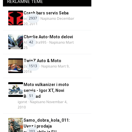
REKLAMNE TEME
Crash bars servis Seba
2937
seba011
· Napisano
Decembar
20, 2011
Charlie Auto-Moto delovi
42
Alexandra995
· Napisano
Mart
25
TwinZ Auto & Moto
1513
Zeljkamp
· Napisano
Mart 9,
2018
Moto vulkanizer i moto
servis - Igor XT, Novi
51
Beograd
igorxt
· Napisano
Novembar 4,
2010
Samo_dobra_kola_011:
Uvoz i prodaja
203