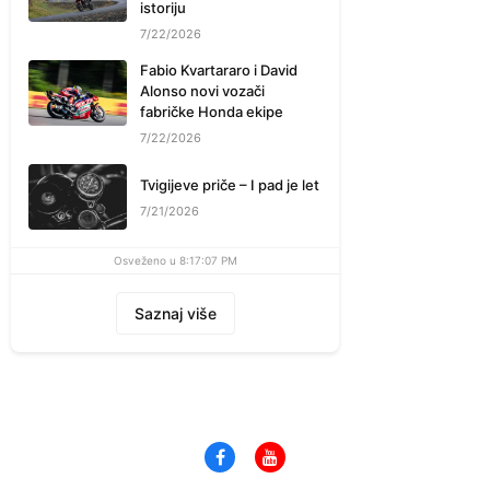
istoriju
7/22/2026
Fabio Kvartararo i David
Alonso novi vozači
fabričke Honda ekipe
7/22/2026
Tvigijeve priče – I pad je let
7/21/2026
Osveženo u 8:17:07 PM
Saznaj više