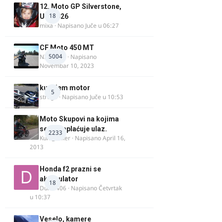
12. Moto GP Silverstone,
18
UK, 2026
mixa
· Napisano
Juče u 06:27
CF Moto 450 MT
5004
NIKOLA 1
· Napisano
Novembar 10, 2023
kupujem motor
5
strugo
· Napisano
Juče u 10:53
Moto Skupovi na kojima
se ne naplaćuje ulaz.
2233
Kum_Mixer
· Napisano
April 16,
2013
Honda f2 prazni se
akomulator
18
Dule1406
· Napisano
Četvrtak
u 10:37
Veselo, kamere