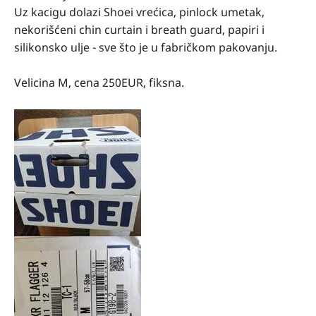
Uz kacigu dolazi Shoei vrećica, pinlock umetak,
nekorišćeni chin curtain i breath guard, papiri i
silikonsko ulje - sve što je u fabričkom pakovanju.
Velicina M, cena 250EUR, fiksna.