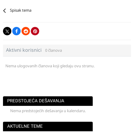
Spisak tema
Aktivni korisnici
0 članova
Nema ulogovanih članova koji gledaju ovu stranu.
PREDSTOJEĆA DEŠAVANJA
Nema predstojećih dešavanja u kalendaru.
AKTUELNE TEME