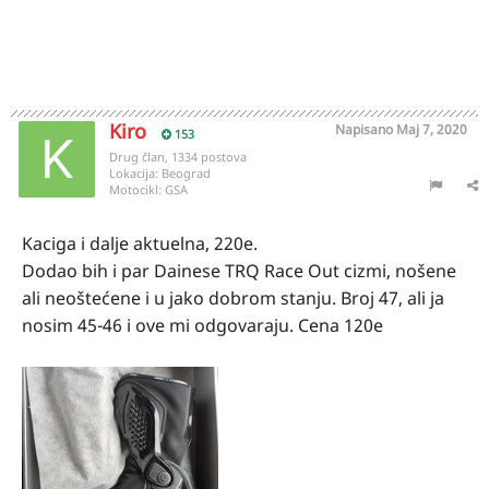
Kiro
Napisano
Maj 7, 2020
153
Drug član, 1334 postova
Lokacija:
Beograd
Motocikl:
GSA
Kaciga i dalje aktuelna, 220e.
Dodao bih i par Dainese TRQ Race Out cizmi, nošene
ali neoštećene i u jako dobrom stanju. Broj 47, ali ja
nosim 45-46 i ove mi odgovaraju. Cena 120e