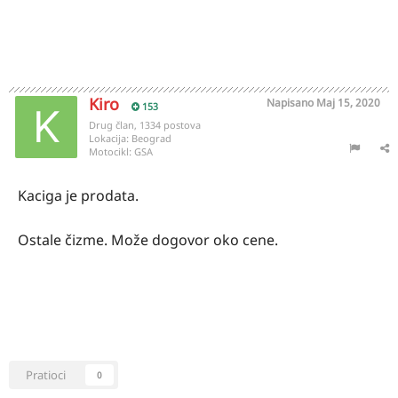
Kiro
Napisano
Maj 15, 2020
153
Drug član, 1334 postova
Lokacija:
Beograd
Motocikl:
GSA
Kaciga je prodata.
Ostale čizme. Može dogovor oko cene.
Pratioci
0