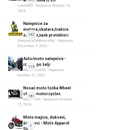
automobila iz EU
Luka9905
· Napisano
Octobar 14,
2024
Nalepnice za
motore,skutere,trakice
142
za felne,tank protektori
NalepniceZaMotoreNis
· Napisano
Decembar 3, 2022
Auto/moto nalepnice -
izrada po želji
119
Alexandra995
· Napisano
Octobar 21, 2023
Nosač moto točka Wheel
chock motorcycles
181
blacksmith
· Napisano
Octobar
17, 2018
Moto majice, duksevi,
šuškavci - Moto Apparel
1
SRB