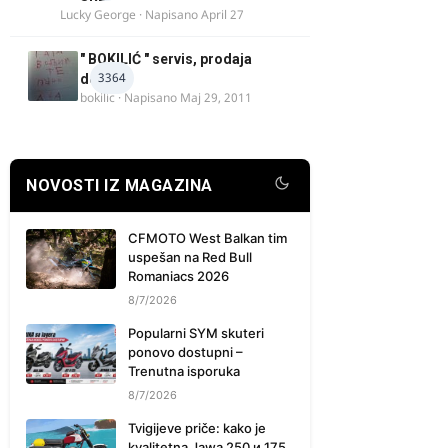
Lucky George
· Napisano
April 27
" BOKILIĆ " servis, prodaja
3364
delova
bokilic
· Napisano
Maj 29, 2011
NOVOSTI IZ MAGAZINA
CFMOTO West Balkan tim
uspešan na Red Bull
Romaniacs 2026
8/7/2026
Popularni SYM skuteri
ponovo dostupni –
Trenutna isporuka
8/7/2026
Tvigijeve priče: kako je
kvalitetna Jawa 250 и 175