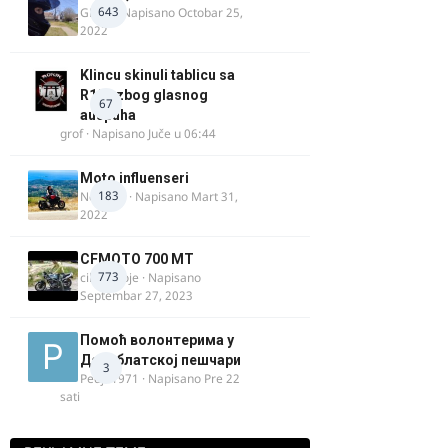
643
GR 46
· Napisano
Octobar 25,
2022
Klincu skinuli tablicu sa
R125 zbog glasnog
67
auspuha
grof
· Napisano
Juče u 06:44
Moto influenseri
183
Nolanka
· Napisano
Mart 31,
2022
CFMOTO 700 MT
773
cika miloje
· Napisano
Septembar 27, 2023
Помоћ волонтерима у
Делиблатској пешчари
3
Pedja1971
· Napisano
Pre 22
sati