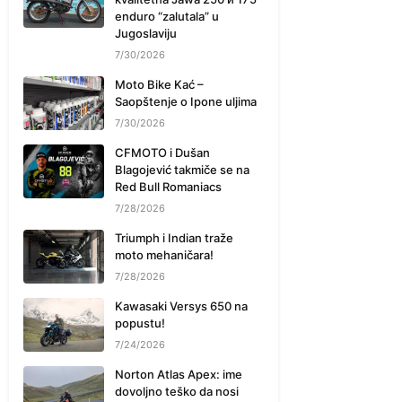
enduro “zalutala” u
Jugoslaviju
7/30/2026
Moto Bike Kać –
Saopštenje o Ipone uljima
7/30/2026
CFMOTO i Dušan
Blagojević takmiče se na
Red Bull Romaniacs
7/28/2026
Triumph i Indian traže
moto mehaničara!
7/28/2026
Kawasaki Versys 650 na
popustu!
7/24/2026
Norton Atlas Apex: ime
dovoljno teško da nosi