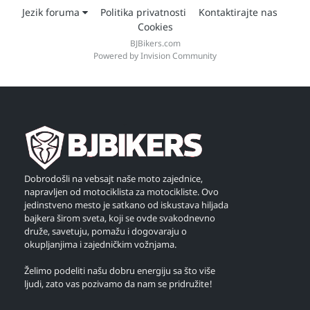
Jezik foruma
Politika privatnosti
Kontaktirajte nas
Cookies
BJBikers.com
Powered by Invision Community
Dobrodošli na vebsajt naše moto zajednice,
napravljen od motociklista za motocikliste. Ovo
jedinstveno mesto je satkano od iskustava hiljada
bajkera širom sveta, koji se ovde svakodnevno
druže, savetuju, pomažu i dogovaraju o
okupljanjima i zajedničkim vožnjama.
Želimo podeliti našu dobru energiju sa što više
ljudi, zato vas pozivamo da nam se pridružite!