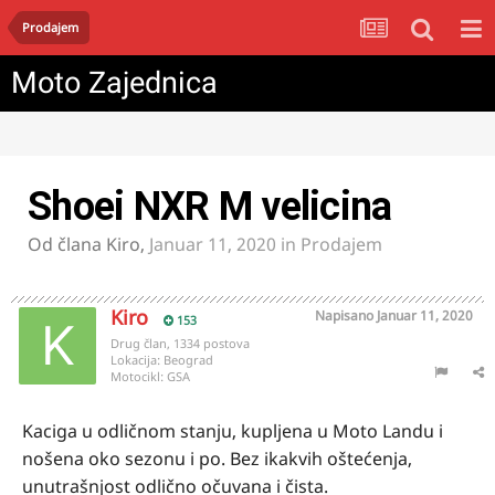
Prodajem
Moto Zajednica
Shoei NXR M velicina
Od člana
Kiro
,
Januar 11, 2020
in
Prodajem
Kiro
Napisano
Januar 11, 2020
153
Drug član, 1334 postova
Lokacija:
Beograd
Motocikl:
GSA
Kaciga u odličnom stanju, kupljena u Moto Landu i
nošena oko sezonu i po. Bez ikakvih oštećenja,
unutrašnjost odlično očuvana i čista.