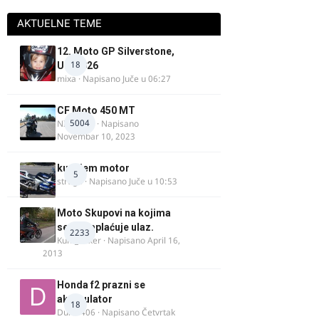
AKTUELNE TEME
12. Moto GP Silverstone,
18
UK, 2026
mixa
· Napisano
Juče u 06:27
CF Moto 450 MT
5004
NIKOLA 1
· Napisano
Novembar 10, 2023
kupujem motor
5
strugo
· Napisano
Juče u 10:53
Moto Skupovi na kojima
se ne naplaćuje ulaz.
2233
Kum_Mixer
· Napisano
April 16,
2013
Honda f2 prazni se
akomulator
18
Dule1406
· Napisano
Četvrtak