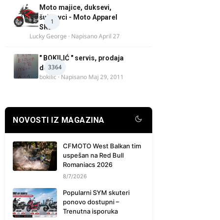
Moto majice, duksevi,
šuškavci - Moto Apparel
1
SRB
Lucky George
· Napisano
April 27
" BOKILIĆ " servis, prodaja
3364
delova
bokilic
· Napisano
Maj 29, 2011
NOVOSTI IZ MAGAZINA
CFMOTO West Balkan tim
uspešan na Red Bull
Romaniacs 2026
8/7/2026
Popularni SYM skuteri
ponovo dostupni –
Trenutna isporuka