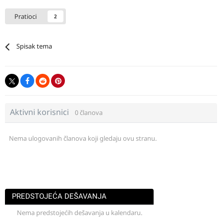
Pratioci
2
Spisak tema
Aktivni korisnici
0 članova
Nema ulogovanih članova koji gledaju ovu stranu.
PREDSTOJEĆA DEŠAVANJA
Nema predstojećih dešavanja u kalendaru.