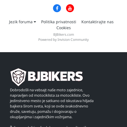
Jezik foruma
Politika privatnosti
Kontaktirajte nas
Cookies
BJBikers.com
Powered by Invision Community
Dobrodošli na vebsajt naše moto zajednice,
napravljen od motociklista za motocikliste. Ovo
jedinstveno mesto je satkano od iskustava hiljada
bajkera širom sveta, koji se ovde svakodnevno
druže, savetuju, pomažu i dogovaraju o
okupljanjima i zajedničkim vožnjama.