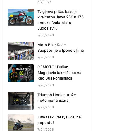
8/7/2026
Tvigijeve priče: kako je
kvalitetna Jawa 250 и 175
enduro “zalutala” u
Jugoslaviju
7/30/2026
Moto Bike Kać –
Saopštenje o Ipone uljima
7/30/2026
CFMOTO i Dušan
Blagojević takmiče se na
Red Bull Romaniacs
7/28/2026
Triumph i Indian traže
moto mehaničara!
7/28/2026
Kawasaki Versys 650 na
popustu!
7/24/2026