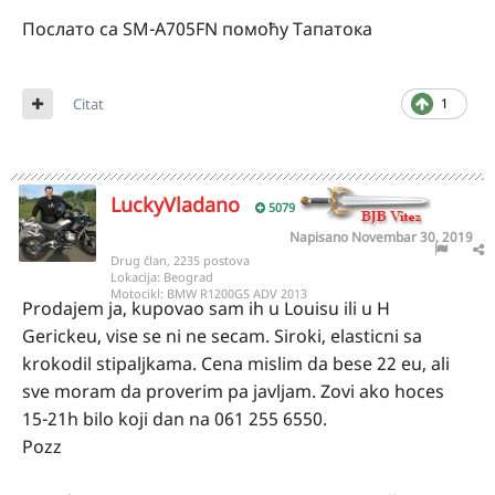
Послато са SM-A705FN помоћу Тапатока
Citat
1
LuckyVladano
5079
Napisano
Novembar 30, 2019
Drug član, 2235 postova
Lokacija:
Beograd
Motocikl:
BMW R1200GS ADV 2013
Prodajem ja, kupovao sam ih u Louisu ili u H
Gerickeu, vise se ni ne secam. Siroki, elasticni sa
krokodil stipaljkama. Cena mislim da bese 22 eu, ali
sve moram da proverim pa javljam. Zovi ako hoces
15-21h bilo koji dan na 061 255 6550.
Pozz