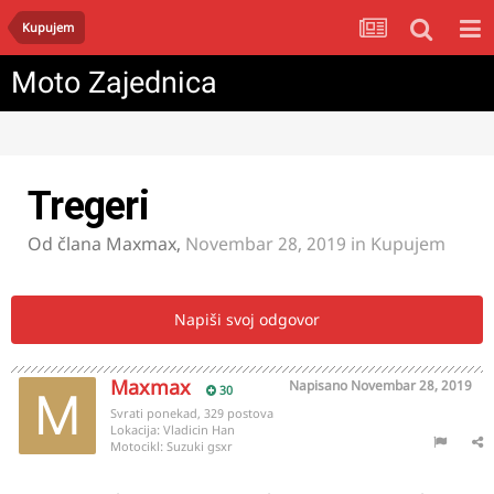
Kupujem
Moto Zajednica
Tregeri
Od člana
Maxmax
,
Novembar 28, 2019
in
Kupujem
Napiši svoj odgovor
Maxmax
Napisano
Novembar 28, 2019
30
Svrati ponekad, 329 postova
Lokacija:
Vladicin Han
Motocikl:
Suzuki gsxr