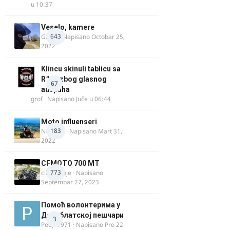
u 10:37
Veselo, kamere
643
GR 46
· Napisano
Octobar 25,
2022
Klincu skinuli tablicu sa
R125 zbog glasnog
67
auspuha
grof
· Napisano
Juče u 06:44
Moto influenseri
183
Nolanka
· Napisano
Mart 31,
2022
CFMOTO 700 MT
773
cika miloje
· Napisano
Septembar 27, 2023
Помоћ волонтерима у
Делиблатској пешчари
3
Pedja1971
· Napisano
Pre 22