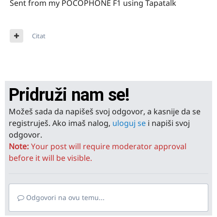
Sent from my POCOPHONE F1 using Tapatalk
Citat
Pridruži nam se!
Možeš sada da napišeš svoj odgovor, a kasnije da se
registruješ. Ako imaš nalog,
uloguj se
i napiši svoj
odgovor.
Note:
Your post will require moderator approval
before it will be visible.
Odgovori na ovu temu...