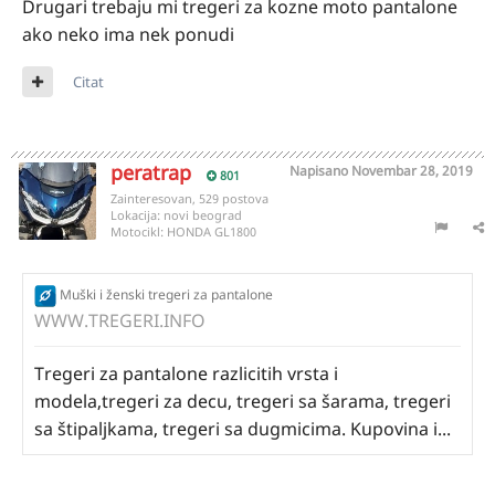
Drugari trebaju mi tregeri za kozne moto pantalone
ako neko ima nek ponudi
Citat
peratrap
Napisano
Novembar 28, 2019
801
Zainteresovan, 529 postova
Lokacija:
novi beograd
Motocikl:
HONDA GL1800
Muški i ženski tregeri za pantalone
WWW.TREGERI.INFO
Tregeri za pantalone razlicitih vrsta i
modela,tregeri za decu, tregeri sa šarama, tregeri
sa štipaljkama, tregeri sa dugmicima. Kupovina i...