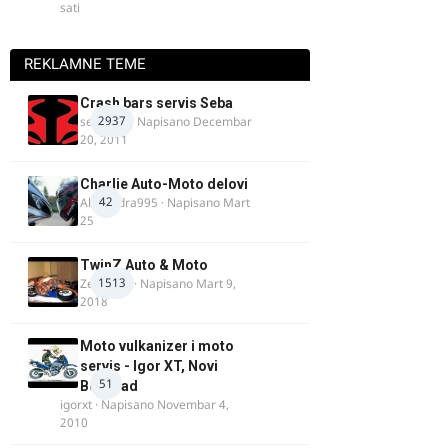
sati
REKLAMNE TEME
Crash bars servis Seba
2937
seba011
· Napisano
Decembar
20, 2011
Charlie Auto-Moto delovi
42
Alexandra995
· Napisano
Mart
25
TwinZ Auto & Moto
1513
Zeljkamp
· Napisano
Mart 9,
2018
Moto vulkanizer i moto
servis - Igor XT, Novi
51
Beograd
igorxt
· Napisano
Novembar 4,
2010