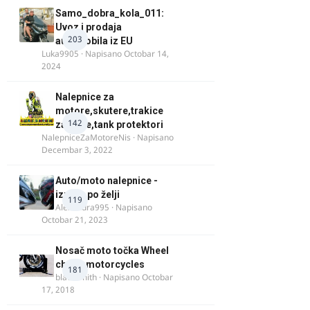
Samo_dobra_kola_011:
Uvoz i prodaja
203
automobila iz EU
Luka9905
· Napisano
Octobar 14,
2024
Nalepnice za
motore,skutere,trakice
142
za felne,tank protektori
NalepniceZaMotoreNis
· Napisano
Decembar 3, 2022
Auto/moto nalepnice -
izrada po želji
119
Alexandra995
· Napisano
Octobar 21, 2023
Nosač moto točka Wheel
chock motorcycles
181
blacksmith
· Napisano
Octobar
17, 2018