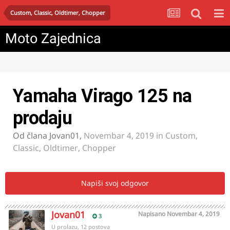
Custom, Classic, Oldtimer, Chopper
Moto Zajednica
Yamaha Virago 125 na
prodaju
Od člana
Jovan01
,
Novembar 4, 2019
in
Custom,
Classic, Oldtimer, Chopper
Napiši svoj odgovor
Jovan01
Napisano
Novembar 4, 2019
3
U prolazu, 12 postova