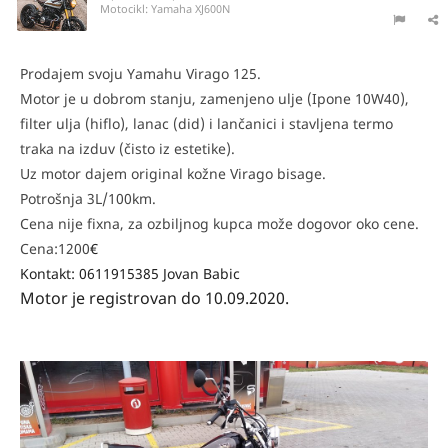
Motocikl:
Yamaha XJ600N
Prodajem svoju Yamahu Virago 125.
Motor je u dobrom stanju, zamenjeno ulje (Ipone 10W40),
filter ulja (hiflo), lanac (did) i lančanici i stavljena termo
traka na izduv (čisto iz estetike).
Uz motor dajem original kožne Virago bisage.
Potrošnja 3L/100km.
Cena nije fixna, za ozbiljnog kupca može dogovor oko cene.
Cena:1200
€
Kontakt: 0611915385 Jovan Babic
Motor je registrovan do 10.09.2020.