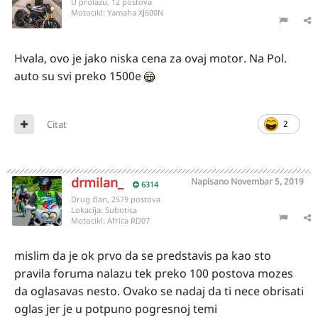
U prolazu, 12 postova
Motocikl:
Yamaha XJ600N
Hvala, ovo je jako niska cena za ovaj motor. Na Pol.
auto su svi preko 1500e
Citat
2
drmilan_
Napisano
Novembar 5, 2019
6314
Drug član, 2579 postova
Lokacija:
Subotica
Motocikl:
Africa RD07
mislim da je ok prvo da se predstavis pa kao sto
pravila foruma nalazu tek preko 100 postova mozes
da oglasavas nesto. Ovako se nadaj da ti nece obrisati
oglas jer je u potpuno pogresnoj temi