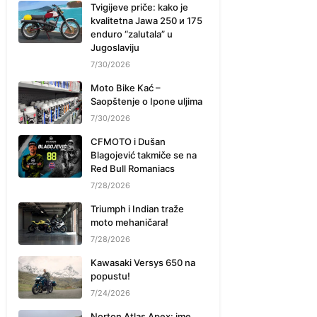
Tvigijeve priče: kako je
kvalitetna Jawa 250 и 175
enduro “zalutala” u
Jugoslaviju
7/30/2026
Moto Bike Kać –
Saopštenje o Ipone uljima
7/30/2026
CFMOTO i Dušan
Blagojević takmiče se na
Red Bull Romaniacs
7/28/2026
Triumph i Indian traže
moto mehaničara!
7/28/2026
Kawasaki Versys 650 na
popustu!
7/24/2026
Norton Atlas Apex: ime