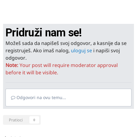
Pridruži nam se!
Možeš sada da napišeš svoj odgovor, a kasnije da se
registruješ. Ako imaš nalog,
uloguj se
i napiši svoj
odgovor.
Note:
Your post will require moderator approval
before it will be visible.
Odgovori na ovu temu...
Pratioci
0