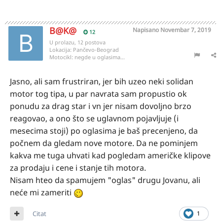
B@K@
Napisano
Novembar 7, 2019
12
U prolazu, 12 postova
Lokacija:
Pančevo-Beograd
Motocikl:
negde u oglasima...
Jasno, ali sam frustriran, jer bih uzeo neki solidan
motor tog tipa, u par navrata sam propustio ok
ponudu za drag star i vn jer nisam dovoljno brzo
reagovao, a ono što se uglavnom pojavljuje (i
mesecima stoji) po oglasima je baš precenjeno, da
počnem da gledam nove motore. Da ne pominjem
kakva me tuga uhvati kad pogledam američke klipove
za prodaju i cene i stanje tih motora.
Nisam hteo da spamujem "oglas" drugu Jovanu, ali
neće mi zameriti
Citat
1