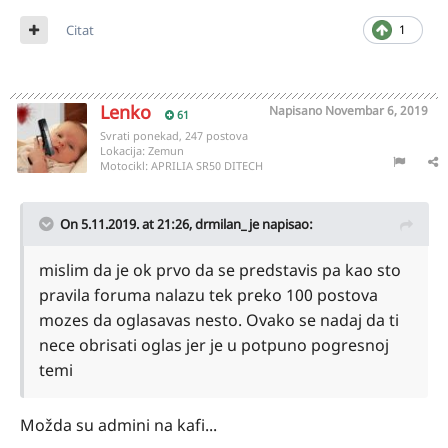
Citat
1
Lenko
Napisano
Novembar 6, 2019
61
Svrati ponekad, 247 postova
Lokacija:
Zemun
Motocikl:
APRILIA SR50 DITECH
On 5.11.2019. at 21:26,
drmilan_
je napisao:
mislim da je ok prvo da se predstavis pa kao sto
pravila foruma nalazu tek preko 100 postova
mozes da oglasavas nesto. Ovako se nadaj da ti
nece obrisati oglas jer je u potpuno pogresnoj
temi
Možda su admini na kafi...