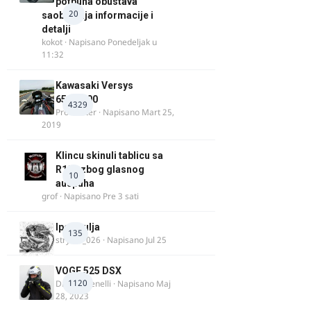
potpuna obustava
20
saobraćaja informacije i
detalji
kokot
· Napisano
Ponedeljak u
11:32
Kawasaki Versys
650/1000
4329
ProMaster
· Napisano
Mart 25,
2019
Klincu skinuli tablicu sa
R125 zbog glasnog
10
auspuha
grof
· Napisano
Pre 3 sati
Ipone ulja
135
stryker_026
· Napisano
Jul 25
VOGE 525 DSX
1120
DraganBenelli
· Napisano
Maj
28, 2023