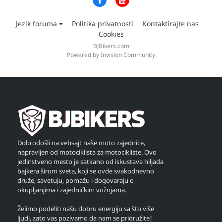
Jezik foruma
Politika privatnosti
Kontaktirajte nas
Cookies
BJBikers.com
Powered by Invision Community
Dobrodošli na vebsajt naše moto zajednice,
napravljen od motociklista za motocikliste. Ovo
jedinstveno mesto je satkano od iskustava hiljada
bajkera širom sveta, koji se ovde svakodnevno
druže, savetuju, pomažu i dogovaraju o
okupljanjima i zajedničkim vožnjama.
Želimo podeliti našu dobru energiju sa što više
ljudi, zato vas pozivamo da nam se pridružite!