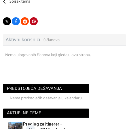
Spisak tema
Aktivni korisnici
0 članova
Nema ulogovanih članova koji gledaju ovu stranu.
PREDSTOJEĆA DEŠAVANJA
Nema predstojećih dešavanja u kalendaru.
AKTUELNE TEME
Predlog za itinerer -