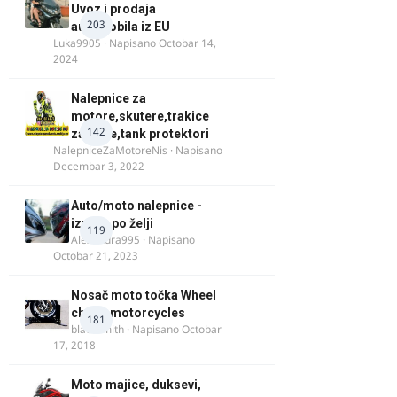
Uvoz i prodaja
203
automobila iz EU
Luka9905
· Napisano
Octobar 14,
2024
Nalepnice za
motore,skutere,trakice
142
za felne,tank protektori
NalepniceZaMotoreNis
· Napisano
Decembar 3, 2022
Auto/moto nalepnice -
izrada po želji
119
Alexandra995
· Napisano
Octobar 21, 2023
Nosač moto točka Wheel
chock motorcycles
181
blacksmith
· Napisano
Octobar
17, 2018
Moto majice, duksevi,