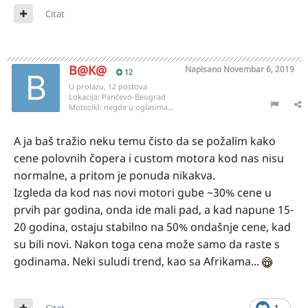
Citat
B@K@
Napisano
Novembar 6, 2019
12
U prolazu, 12 postova
Lokacija:
Pančevo-Beograd
Motocikl:
negde u oglasima...
A ja baš tražio neku temu čisto da se požalim kako
cene polovnih čopera i custom motora kod nas nisu
normalne, a pritom je ponuda nikakva.
Izgleda da kod nas novi motori gube ~30% cene u
prvih par godina, onda ide mali pad, a kad napune 15-
20 godina, ostaju stabilno na 50% ondašnje cene, kad
su bili novi. Nakon toga cena može samo da raste s
godinama. Neki suludi trend, kao sa Afrikama...
Citat
1