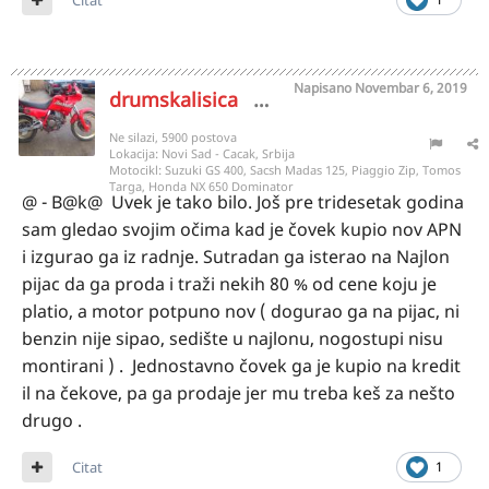
Napisano
Novembar 6, 2019
drumskalisica
8741
Ne silazi, 5900 postova
Lokacija:
Novi Sad - Cacak, Srbija
Motocikl:
Suzuki GS 400, Sacsh Madas 125, Piaggio Zip, Tomos
Targa, Honda NX 650 Dominator
@ - B@k@ Uvek je tako bilo. Još pre tridesetak godina
sam gledao svojim očima kad je čovek kupio nov APN
i izgurao ga iz radnje. Sutradan ga isterao na Najlon
pijac da ga proda i traži nekih 80 % od cene koju je
platio, a motor potpuno nov ( dogurao ga na pijac, ni
benzin nije sipao, sedište u najlonu, nogostupi nisu
montirani ) . Jednostavno čovek ga je kupio na kredit
il na čekove, pa ga prodaje jer mu treba keš za nešto
drugo .
Citat
1