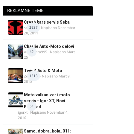
REKLAMNE TEME
Crash bars servis Seba
2937
seba011
· Napisano
Decembar
20, 2011
Charlie Auto-Moto delovi
42
Alexandra995
· Napisano
Mart
25
TwinZ Auto & Moto
1513
Zeljkamp
· Napisano
Mart 9,
2018
Moto vulkanizer i moto
servis - Igor XT, Novi
51
Beograd
igorxt
· Napisano
Novembar 4,
2010
Samo_dobra_kola_011: