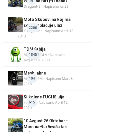
16
zapadna BiH (tri dana)
DraganNS
· Napisano
Jul 23
Moto Skupovi na kojima
se ne naplaćuje ulaz.
2200
Kum_Mixer
· Napisano
April 16,
2013
TDM Srbija
18451
MURICAMALA
· Napisano
Avgust 18, 2009
Mesh jakne
104
MostarRPM
· Napisano
Mart 3,
2018
Silkolene FUCHS ulja
615
ktm600
· Napisano
April 12,
2020
10 Avgust 26 Oktobar -
Most na Ðurðevića tari