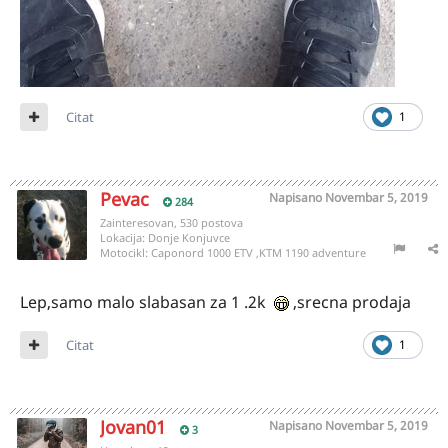
Citat
1
Pevac
Napisano
Novembar 5, 2019
284
Zainteresovan, 530 postova
Lokacija:
Donje Konjuvce
Motocikl:
Caponord 1000 ETV ,KTM 1190 adventure
Lep,samo malo slabasan za 1 .2k
,srecna prodaja
Citat
1
Jovan01
Napisano
Novembar 5, 2019
3