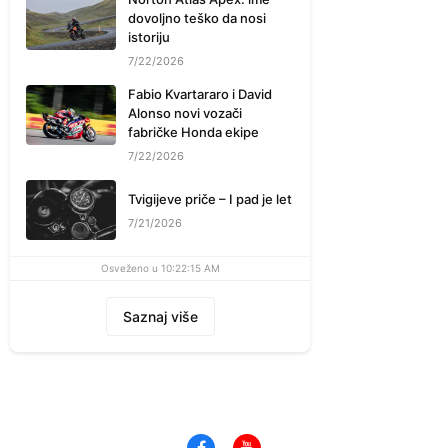
dovoljno teško da nosi
istoriju
7/22/2026
Fabio Kvartararo i David
Alonso novi vozači
fabričke Honda ekipe
7/22/2026
Tvigijeve priče – I pad je let
7/21/2026
Osveženo u 10:22:15 AM
Saznaj više