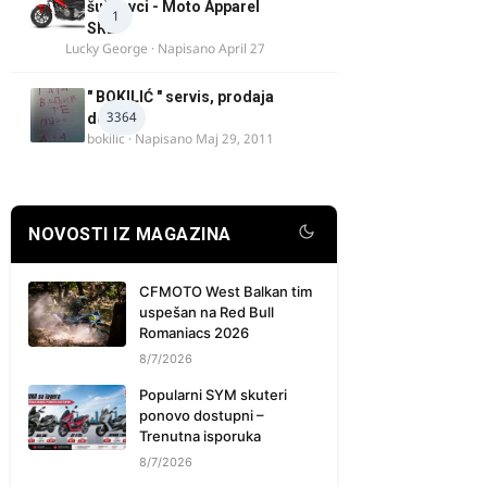
šuškavci - Moto Apparel
1
SRB
Lucky George
· Napisano
April 27
" BOKILIĆ " servis, prodaja
3364
delova
bokilic
· Napisano
Maj 29, 2011
NOVOSTI IZ MAGAZINA
CFMOTO West Balkan tim
uspešan na Red Bull
Romaniacs 2026
8/7/2026
Popularni SYM skuteri
ponovo dostupni –
Trenutna isporuka
8/7/2026