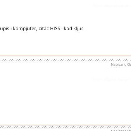
Prijavi odgovor kao pr
pis i kompjuter, citac HISS i kod kljuc
Napisano
Oc
Prijavi odgovor kao pr