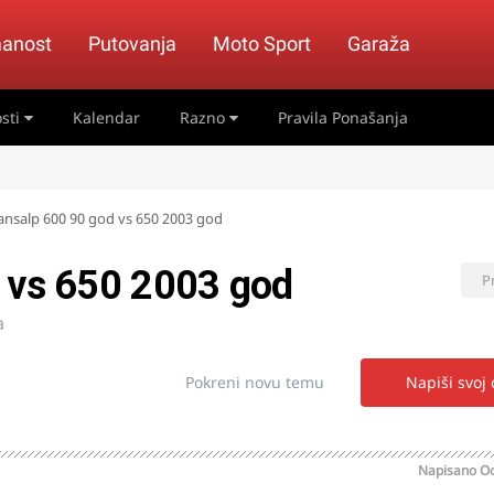
anost
Putovanja
Moto Sport
Garaža
sti
Kalendar
Razno
Pravila Ponašanja
ansalp 600 90 god vs 650 2003 god
d vs 650 2003 god
P
a
Pokreni novu temu
Napiši svoj
Napisano
Oc