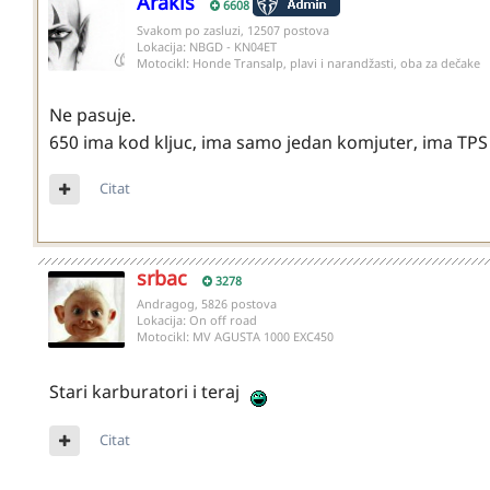
Arakis
6608
Svakom po zasluzi, 12507 postova
Lokacija:
NBGD - KN04ET
Motocikl:
Honde Transalp, plavi i narandžasti, oba za dečake
Ne pasuje.
650 ima kod kljuc, ima samo jedan komjuter, ima TPS
Citat
srbac
3278
Andragog, 5826 postova
Lokacija:
On off road
Motocikl:
MV AGUSTA 1000 EXC450
Stari karburatori i teraj
Citat