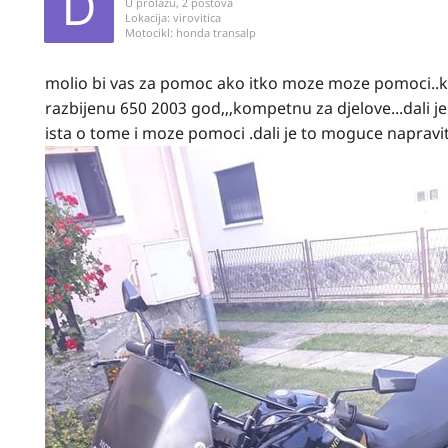
U prolazu, 2 postova
Lokacija:
virovitica
Motocikl:
honda transalp
molio bi vas za pomoc ako itko moze moze pomoci..k
razbijenu 650 2003 god,,,kompetnu za djelove...dali je
ista o tome i moze pomoci .dali je to moguce napravit