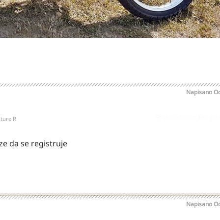
Napisano
Oc
Prijavi odgovor kao pr
ture R
ze da se registruje
Napisano
Oc