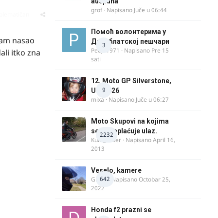
auspuha
grof
· Napisano
Juče u 06:44
oblematičan
Помоћ волонтерима у
sam nasao
Делиблатској пешчари
3
Pedja1971
· Napisano
Pre 15
ali itko zna
sati
12. Moto GP Silverstone,
9
UK, 2026
mixa
· Napisano
Juče u 06:27
Moto Skupovi na kojima
se ne naplaćuje ulaz.
2232
Kum_Mixer
· Napisano
April 16,
2013
Veselo, kamere
642
GR 46
· Napisano
Octobar 25,
2022
Honda f2 prazni se