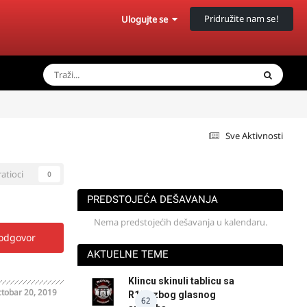
Pridružite nam se!
Ulogujte se
Sve Aktivnosti
ratioci
0
PREDSTOJEĆA DEŠAVANJA
Nema predstojećih dešavanja u kalendaru.
 odgovor
AKTUELNE TEME
Klincu skinuli tablicu sa
tobar 20, 2019
R125 zbog glasnog
62