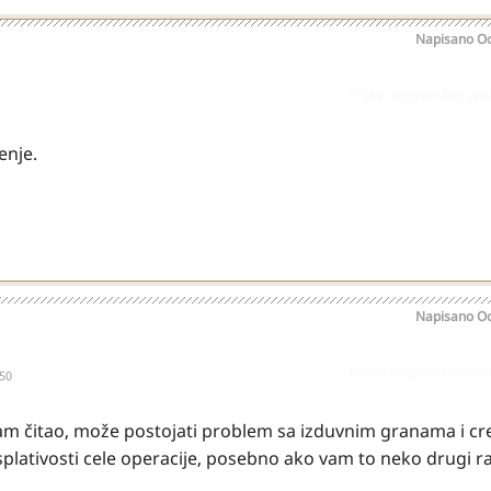
Napisano
Oc
Prijavi odgovor kao pr
enje.
Napisano
Oc
Prijavi odgovor kao pr
50
sam čitao, može postojati problem sa izduvnim granama i c
plativosti cele operacije, posebno ako vam to neko drugi radi