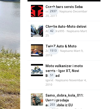
Crash bars servis Seba
2937
seba011
· Napisano
Decembar
20, 2011
Charlie Auto-Moto delovi
42
Alexandra995
· Napisano
Mart
25
TwinZ Auto & Moto
1513
Zeljkamp
· Napisano
Mart 9,
2018
Moto vulkanizer i moto
servis - Igor XT, Novi
51
Beograd
igorxt
· Napisano
Novembar 4,
2010
Samo_dobra_kola_011:
Uvoz i prodaja
203
automobila iz EU