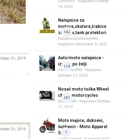
Luka9905
· Napisano
Octobar
14, 2024
Nalepnice za
motore,skutere,trakice
142
za felne,tank protektori
NalepniceZaMotoreNis
·
Napisano
Decembar 3, 2022
Auto/moto nalepnice -
tobar 21, 2019
izrada po želji
119
Alexandra995
· Napisano
oblematičan
Octobar 21, 2023
Nosač moto točka Wheel
chock motorcycles
181
blacksmith
· Napisano
Octobar
17, 2018
Moto majice, duksevi,
šuškavci - Moto Apparel
tobar 21, 2019
1
SRB
Lucky George
· Napisano
April