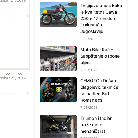
tobar 21, 2019
Tvigijeve priče: kako
je kvalitetna Jawa
oblematičan
250 и 175 enduro
“zalutala” u
Jugoslaviju
7/30/2026
Moto Bike Kać –
Saopštenje o Ipone
uljima
7/30/2026
tobar 21, 2019
CFMOTO i Dušan
Blagojević takmiče
se na Red Bull
oblematičan
Romaniacs
7/28/2026
Triumph i Indian
traže moto
mehaničara!