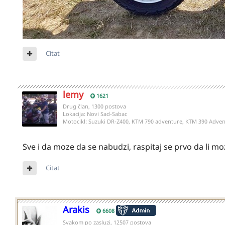
Citat
lemy
1621
Drug član, 1300 postova
Lokacija:
Novi Sad-Sabac
Motocikl:
Suzuki DR-Z400, KTM 790 adventure, KTM 390 Adven
Sve i da moze da se nabudzi, raspitaj se prvo da li mo
Citat
Arakis
6608
Svakom po zasluzi, 12507 postova