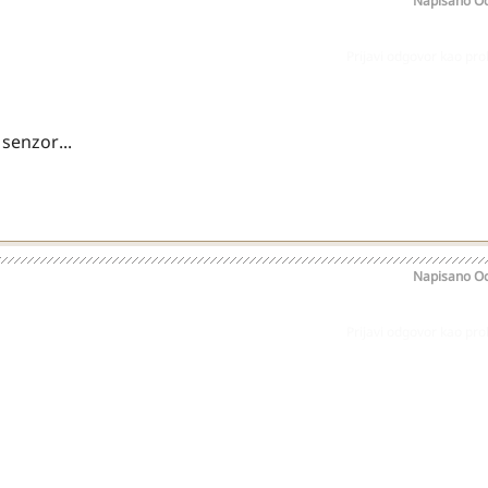
Napisano
Oc
Prijavi odgovor kao pr
 senzor...
Napisano
Oc
Prijavi odgovor kao pr