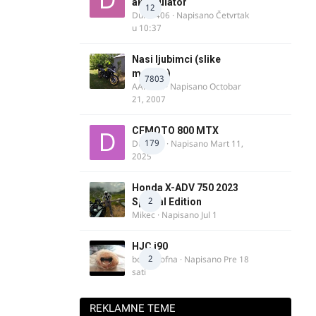
akomulator
12
Dule1406
· Napisano
Četvrtak
u 10:37
Nasi ljubimci (slike
motora)
7803
AArnold
· Napisano
Octobar
21, 2007
CFMOTO 800 MTX
179
Duta_91
· Napisano
Mart 11,
2025
Honda X-ADV 750 2023
2
Special Edition
Mikec
· Napisano
Jul 1
HJC i90
2
bobi_krofna
· Napisano
Pre 18
sati
REKLAMNE TEME