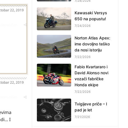
7/28/2026
tobar 22, 2019
Kawasaki Versys
650 na popustu!
oblematičan
7/24/2026
Norton Atlas Apex:
ime dovoljno teško
da nosi istoriju
7/22/2026
Fabio Kvartararo i
David Alonso novi
vozači fabričke
tobar 22, 2019
Honda ekipe
7/22/2026
oblematičan
Tvigijeve priče – I
pad je let
revima
7/21/2026
... I