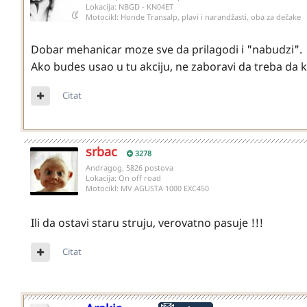
Lokacija:
NBGD - KN04ET
Motocikl:
Honde Transalp, plavi i narandžasti, oba za dečake
Dobar mehanicar moze sve da prilagodi i "nabudzi".
Ako budes usao u tu akciju, ne zaboravi da treba da ku
Citat
srbac
3278
Andragog, 5826 postova
Lokacija:
On off road
Motocikl:
MV AGUSTA 1000 EXC450
Ili da ostavi staru struju, verovatno pasuje !!!
Citat