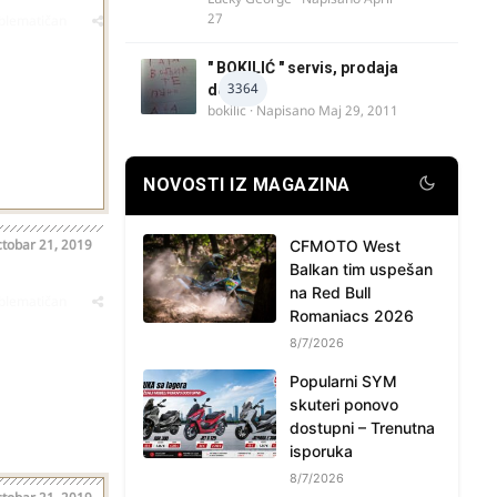
27
oblematičan
" BOKILIĆ " servis, prodaja
3364
delova
bokilic
· Napisano
Maj 29, 2011
NOVOSTI IZ MAGAZINA
tobar 21, 2019
CFMOTO West
Balkan tim uspešan
na Red Bull
oblematičan
Romaniacs 2026
8/7/2026
Popularni SYM
skuteri ponovo
dostupni – Trenutna
isporuka
8/7/2026