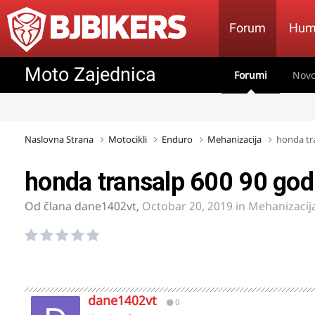
Forum
Hum
Moto Zajednica
Forumi
Novo
Naslovna Strana
Motocikli
Enduro
Mehanizacija
honda tr
honda transalp 600 90 go
Od člana
dane1402vt
,
Octobar 20, 2019
in
Mehanizacij
dane1402vt
0