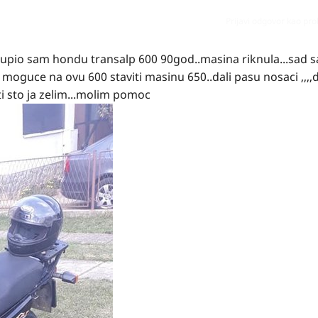
Prijavi odgovor kao pr
upio sam hondu transalp 600 90god..masina riknula...sad 
 moguce na ovu 600 staviti masinu 650..dali pasu nosaci ,,,,d
i sto ja zelim...molim pomoc