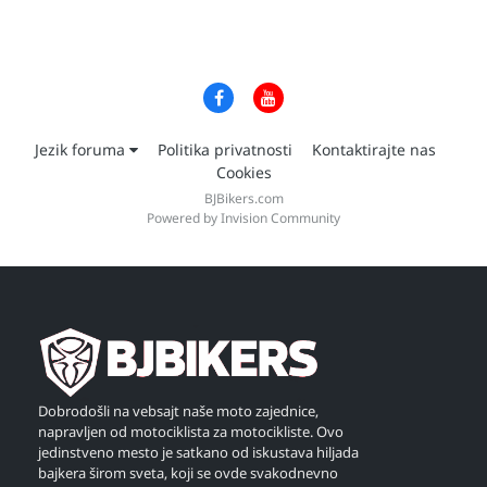
Jezik foruma
Politika privatnosti
Kontaktirajte nas
Cookies
BJBikers.com
Powered by Invision Community
Dobrodošli na vebsajt naše moto zajednice,
napravljen od motociklista za motocikliste. Ovo
jedinstveno mesto je satkano od iskustava hiljada
bajkera širom sveta, koji se ovde svakodnevno