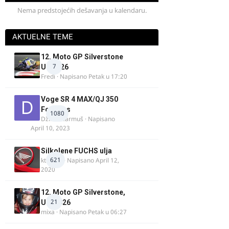
Nema predstojećih dešavanja u kalendaru.
AKTUELNE TEME
12. Moto GP Silverstone
7
UK 2026
Fredi
· Napisano
Petak u 17:20
Voge SR 4 MAX/QJ 350
Fortress
1080
Džim Džarmuš
· Napisano
April 10, 2023
Silkolene FUCHS ulja
621
ktm600
· Napisano
April 12,
2020
12. Moto GP Silverstone,
21
UK, 2026
mixa
· Napisano
Petak u 06:27