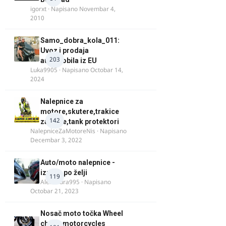
igorxt
· Napisano
Novembar 4,
2010
Samo_dobra_kola_011:
Uvoz i prodaja
203
automobila iz EU
Luka9905
· Napisano
Octobar 14,
2024
Nalepnice za
motore,skutere,trakice
142
za felne,tank protektori
NalepniceZaMotoreNis
· Napisano
Decembar 3, 2022
Auto/moto nalepnice -
izrada po želji
119
Alexandra995
· Napisano
Octobar 21, 2023
Nosač moto točka Wheel
chock motorcycles