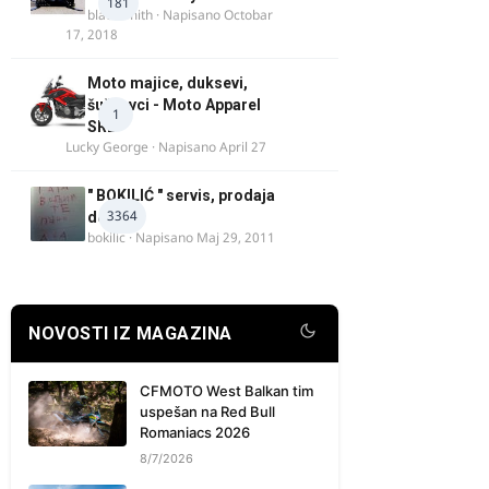
181
blacksmith
· Napisano
Octobar
17, 2018
Moto majice, duksevi,
šuškavci - Moto Apparel
1
SRB
Lucky George
· Napisano
April 27
" BOKILIĆ " servis, prodaja
3364
delova
bokilic
· Napisano
Maj 29, 2011
NOVOSTI IZ MAGAZINA
CFMOTO West Balkan tim
uspešan na Red Bull
Romaniacs 2026
8/7/2026