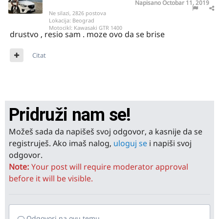
Napisano
Octobar 11, 2019
Ne silazi, 2826 postova
Lokacija:
Beograd
Motocikl:
Kawasaki GTR 1400
drustvo , resio sam . moze ovo da se brise
Citat
Pridruži nam se!
Možeš sada da napišeš svoj odgovor, a kasnije da se
registruješ. Ako imaš nalog,
uloguj se
i napiši svoj
odgovor.
Note:
Your post will require moderator approval
before it will be visible.
Odgovori na ovu temu...