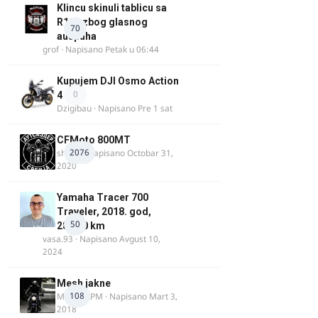
Klincu skinuli tablicu sa
R125 zbog glasnog
70
auspuha
grof
· Napisano
Petak u 06:44
Kupujem DJI Osmo Action
0
4
Dzigibau
· Napisano
Pre 1 sat
CFMoto 800MT
2076
shlem
· Napisano
Octobar 31,
2020
Yamaha Tracer 700
Traveler, 2018. god,
50
28.100 km
vasa.93
· Napisano
Avgust 10,
2024
Mesh jakne
108
MostarRPM
· Napisano
Mart 3,
2018