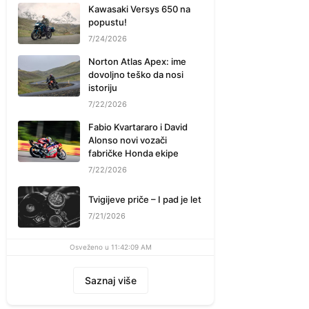
Kawasaki Versys 650 na
popustu!
7/24/2026
Norton Atlas Apex: ime
dovoljno teško da nosi
istoriju
7/22/2026
Fabio Kvartararo i David
Alonso novi vozači
fabričke Honda ekipe
7/22/2026
Tvigijeve priče – I pad je let
7/21/2026
Osveženo u 11:42:09 AM
Saznaj više