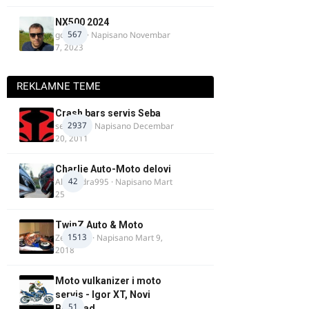
NX500 2024
567
godovic
· Napisano
Novembar
7, 2023
REKLAMNE TEME
Crash bars servis Seba
2937
seba011
· Napisano
Decembar
20, 2011
Charlie Auto-Moto delovi
42
Alexandra995
· Napisano
Mart
25
TwinZ Auto & Moto
1513
Zeljkamp
· Napisano
Mart 9,
2018
Moto vulkanizer i moto
servis - Igor XT, Novi
51
Beograd