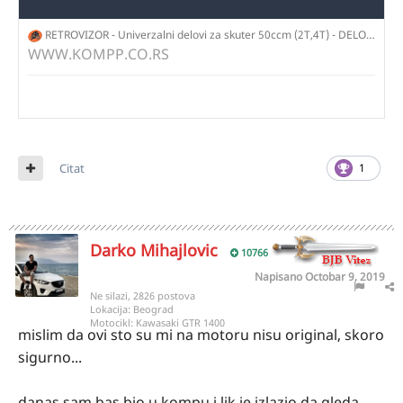
RETROVIZOR - Univerzalni delovi za skuter 50ccm (2T,4T) - DELOVI ZA KINESKE SKUTERE - Kompp.Co - Motori, Delovi, Oprema... Beograd, Srbija
WWW.KOMPP.CO.RS
Citat
1
Darko Mihajlovic
10766
Napisano
Octobar 9, 2019
Ne silazi, 2826 postova
Lokacija:
Beograd
Motocikl:
Kawasaki GTR 1400
mislim da ovi sto su mi na motoru nisu original, skoro
sigurno...
danas sam bas bio u kompu i lik je izlazio da gleda