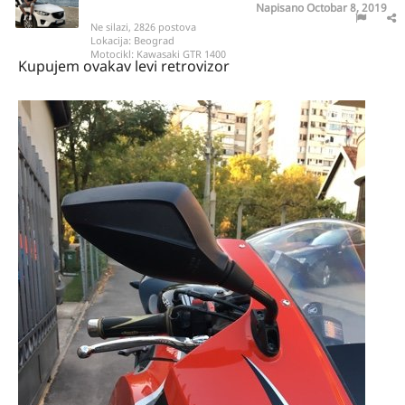
Napisano
Octobar 8, 2019
Ne silazi, 2826 postova
Lokacija:
Beograd
Motocikl:
Kawasaki GTR 1400
Kupujem ovakav levi retrovizor