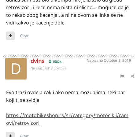
retrovizor , i rece nema nista ni slicno... moguce da je
to rekao zbog kacenja , a ni na ovom sa linka se ne
vidi kakvo je kacenje dole
Citat
dvlns
Napisano
Octobar 9, 2019
15824
Ne silazi, 6318 postova
Evo trazi ovde a cak i ako nema mozda ima neki par
koji ti se svidja
https://motobikeshop.rs/sr/category/motocikli/ram
ovi/retrovizori
Citat