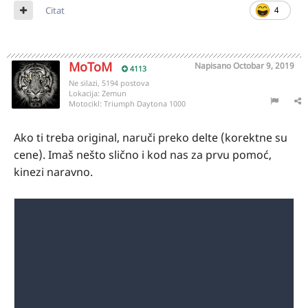
Citat
4
MoToM
Napisano
Octobar 9, 2019
4113
Ne silazi, 5194 postova
Lokacija:
Zemun
Motocikl:
Triumph Daytona 1000
Ako ti treba original, naruči preko delte (korektne su
cene). Imaš nešto slično i kod nas za prvu pomoć,
kinezi naravno.