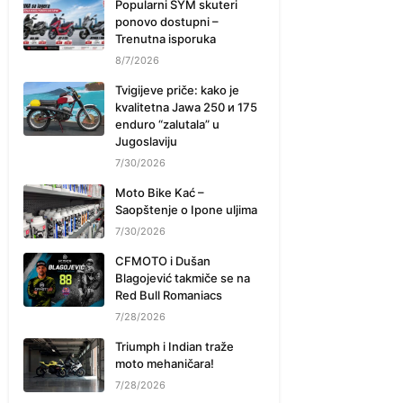
Popularni SYM skuteri
ponovo dostupni –
Trenutna isporuka
8/7/2026
Tvigijeve priče: kako je
kvalitetna Jawa 250 и 175
enduro “zalutala” u
Jugoslaviju
7/30/2026
Moto Bike Kać –
Saopštenje o Ipone uljima
7/30/2026
CFMOTO i Dušan
Blagojević takmiče se na
Red Bull Romaniacs
7/28/2026
Triumph i Indian traže
moto mehaničara!
7/28/2026