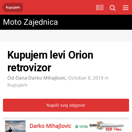
Kupujem
Moto Zajednica
Kupujem levi Orion
retrovizor
Od člana
Darko Mihajlovic
,
Octobar 8, 2019
in
Kupujem
Napiši svoj odgovor
Darko Mihajlovic
10766