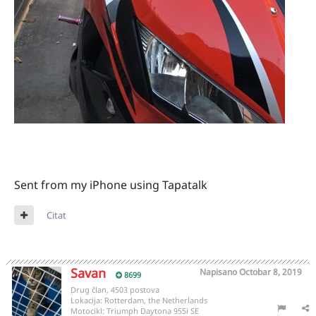
Sent from my iPhone using Tapatalk
Citat
Savan
Napisano
Octobar 8, 2019
8699
Drug član, 4503 postova
Lokacija:
Rotterdam, the Netherlands
Motocikl:
Triumph Daytona 955i SE