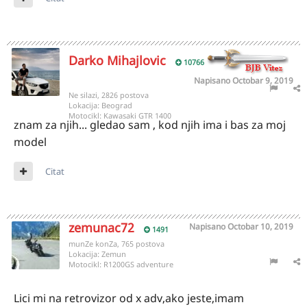
Darko Mihajlovic
10766
Napisano
Octobar 9, 2019
Ne silazi, 2826 postova
Lokacija:
Beograd
Motocikl:
Kawasaki GTR 1400
znam za njih... gledao sam , kod njih ima i bas za moj
model
Citat
zemunac72
Napisano
Octobar 10, 2019
1491
munZe konZa, 765 postova
Lokacija:
Zemun
Motocikl:
R1200GS adventure
Lici mi na retrovizor od x adv,ako jeste,imam