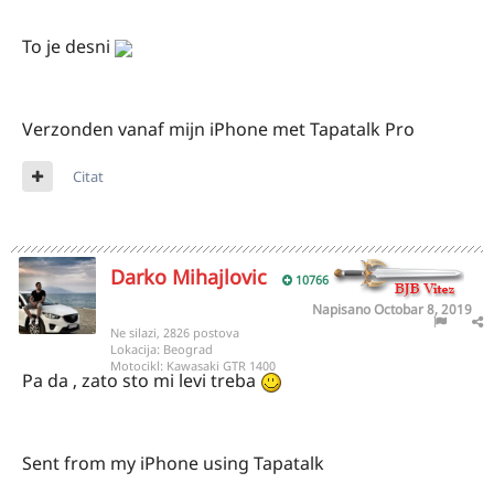
To je desni
Verzonden vanaf mijn iPhone met Tapatalk Pro
Citat
Darko Mihajlovic
10766
Napisano
Octobar 8, 2019
Ne silazi, 2826 postova
Lokacija:
Beograd
Motocikl:
Kawasaki GTR 1400
Pa da , zato sto mi levi treba
Sent from my iPhone using Tapatalk