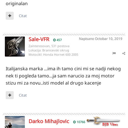
originalan
Citat
Sale-VFR
Napisano
Octobar 10, 2019
457
Zainteresovan, 531 postova
Lokacija:
Branicevski okrug
Motocikl:
Honda Hornet 600 2005
Italijanska marka ...ima ih tamo cini mi se nadji nekog
nek ti pogleda tamo...ja sam narucio za moj motor
stizu mi za novu..isti model al drugo kacenje
Citat
Darko Mihajlovic
10766