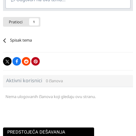
Pratioci
1
Spisak tema
Aktivni korisnici
0 članova
Nema ulogovanih članova koji gledaju ovu stranu.
PREDSTOJEĆA DEŠAVANJA