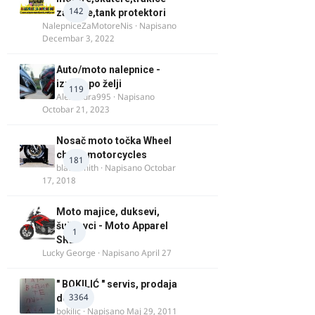
142
za felne,tank protektori
NalepniceZaMotoreNis
· Napisano
Decembar 3, 2022
Auto/moto nalepnice -
izrada po želji
119
Alexandra995
· Napisano
Octobar 21, 2023
Nosač moto točka Wheel
chock motorcycles
181
blacksmith
· Napisano
Octobar
17, 2018
Moto majice, duksevi,
šuškavci - Moto Apparel
1
SRB
Lucky George
· Napisano
April 27
" BOKILIĆ " servis, prodaja
3364
delova
bokilic
· Napisano
Maj 29, 2011