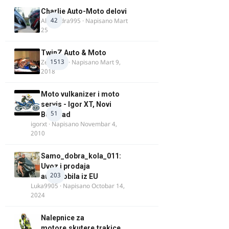
Charlie Auto-Moto delovi
42
Alexandra995
· Napisano
Mart
25
TwinZ Auto & Moto
1513
Zeljkamp
· Napisano
Mart 9,
2018
Moto vulkanizer i moto
servis - Igor XT, Novi
51
Beograd
igorxt
· Napisano
Novembar 4,
2010
Samo_dobra_kola_011:
Uvoz i prodaja
203
automobila iz EU
Luka9905
· Napisano
Octobar 14,
2024
Nalepnice za
motore,skutere,trakice