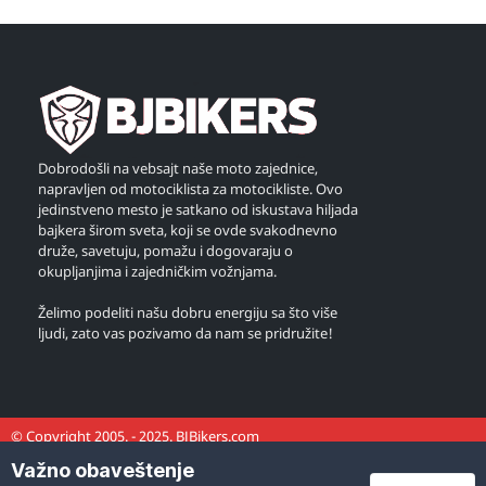
Dobrodošli na vebsajt naše moto zajednice,
napravljen od motociklista za motocikliste. Ovo
jedinstveno mesto je satkano od iskustava hiljada
bajkera širom sveta, koji se ovde svakodnevno
druže, savetuju, pomažu i dogovaraju o
okupljanjima i zajedničkim vožnjama.
Želimo podeliti našu dobru energiju sa što više
ljudi, zato vas pozivamo da nam se pridružite!
© Copyright 2005. - 2025. BJBikers.com
Važno obaveštenje