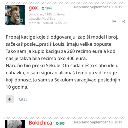
gox
Napisano
Septembar 10, 2019
1876
Drug član, 1185 postova
Lokacija:
Novi Sad
Motocikl:
Suzuki SV 650 N
Probaj kacige koje ti odgovaraju, zapiši model i broj,
sačekaš posle...pratiš Louis. Imaju velike popuste.
Tako sam ja kupio kacigu za 260 recimo eura a kod
nas je takva bila recimo oko 400 eura.
Naručio bio preko Sekule. On sada nešto slabo ide u
nabavku, nisam siguran ali imaš temu pa vidi druge
koji donose. Ja sam sa Sekulom saradjivao poslednjih
10 godina.
Citat
Bokichica
Napisano
Septembar 10, 2019
203