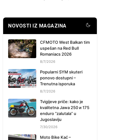
NOVOSTI IZ MAGAZINA
CFMOTO West Balkan tim
uspešan na Red Bull
Romaniacs 2026
8/7/2026
Popularni SYM skuteri
ponovo dostupni –
Trenutna isporuka
8/7/2026
Tvigijeve priče: kako je
kvalitetna Jawa 250 и 175
enduro “zalutala” u
Jugoslaviju
7/30/2026
Moto Bike Kać –