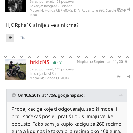
Svrati ponekad, 179 postova
Lokacija:
Beograd - London
Motocikl:
Honda CBR 600FS, KTM Adventure 990, Suzuki GSX-R
1000
HJC Rpha10 al nije sive a ni crna?
Citat
brkicNS
Napisano
Septembar 11, 2019
139
Svrati ponekad, 169 postova
Lokacija:
Novi Sad
Motocikl:
Honda CB500XA
On 10.9.2019. at 17:58,
gox
je napisao:
Probaj kacige koje ti odgovaraju, zapiši model i
broj, sačekaš posle...pratiš Louis. Imaju velike
popuste. Tako sam ja kupio kacigu za 260 recimo
eura a kod nas je takva bila recimo oko 400 eura.