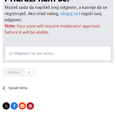
Možeš sada da napišeš svoj odgovor, a kasnije da se
registruješ. Ako imaš nalog,
uloguj se
i napiši svoj
odgovor.
Note:
Your post will require moderator approval
before it will be visible.
Odgovori na ovu temu...
Pratioci
0
Spisak tema