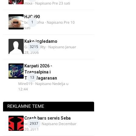
mixa
· Napisano
Pre 23 sati
HJC i90
1
bobi_krofna
· Napisano
Pre 10
sati
Kako izgledamo
3215
Guest diRRty · Napisano
Januar
28, 2006
Karpati 2026 -
Transalpina i
13
Transfagarasan
Mire019
· Napisano
Nedelja u
12:44
REKLAMNE TEME
Crash bars servis Seba
2937
seba011
· Napisano
Decembar
20, 2011