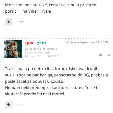
Mozes mi poslati slike, cenu i velicinu u privatnoj
poruci ili na Viber. Hvala
Citat
gox
Napisano
Septembar 11, 2019
1876
Drug član, 1185 postova
Lokacija:
Novi Sad
Motocikl:
Suzuki SV 650 N
Trazis malo po netu, citas forum, iskustva drugih,
suzis izbor na par kaciga, prosetas se do BG, probas a
posle sacekas popust u Louisu.
Nemam neki predlog za kacigu za skuter. To će ti
skuteraši predložiti neki model.
Citat