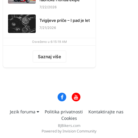
7/22/2026
Tvigijeve priče – I pad je let
7/21/2026
Osveženo u 6:15:19 AM
Saznaj više
Jezik foruma
Politika privatnosti
Kontaktirajte nas
Cookies
BJBikers.com
Powered by Invision Community