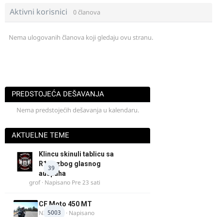
Aktivni korisnici
0 članova
Nema ulogovanih članova koji gledaju ovu stranu.
PREDSTOJEĆA DEŠAVANJA
Nema predstojećih dešavanja u kalendaru.
AKTUELNE TEME
Klincu skinuli tablicu sa
R125 zbog glasnog
39
auspuha
grof
· Napisano
Pre 23 sati
CF Moto 450 MT
5003
NIKOLA 1
· Napisano