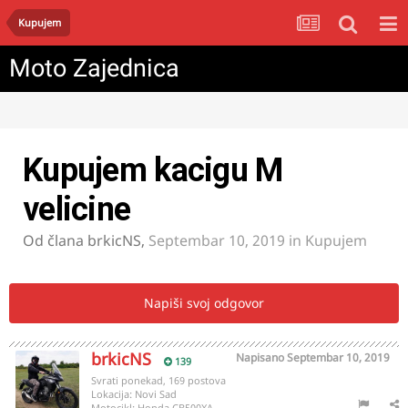
Kupujem
Moto Zajednica
Kupujem kacigu M
velicine
Od člana
brkicNS
,
Septembar 10, 2019
in
Kupujem
Napiši svoj odgovor
brkicNS
Napisano
Septembar 10, 2019
139
Svrati ponekad, 169 postova
Lokacija:
Novi Sad
Motocikl:
Honda CB500XA