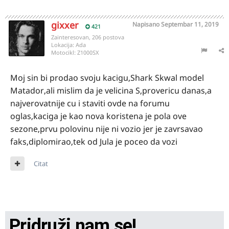
gixxer
Napisano
Septembar 11, 2019
421
Zainteresovan, 206 postova
Lokacija:
Ada
Motocikl:
Z1000SX
Moj sin bi prodao svoju kacigu,Shark Skwal model
Matador,ali mislim da je velicina S,provericu danas,a
najverovatnije cu i staviti ovde na forumu
oglas,kaciga je kao nova koristena je pola ove
sezone,prvu polovinu nije ni vozio jer je zavrsavao
faks,diplomirao,tek od Jula je poceo da vozi
Citat
Pridruži nam se!