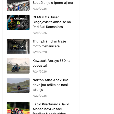
Saopštenje o Ipone uljima
7/30/2026
CFMOTO i Dušan
Blagojević takmiče se na
Red Bull Romaniacs
7/28/2026
Triumph i Indian traže
moto mehaničara!
7/28/2026
Kawasaki Versys 650 na
popustu!
7/24/2026
Norton Atlas Apex: ime
dovoljno teško da nosi
istoriju
7/22/2026
Fabio Kvartararo i David
Alonso novi vozači
fabričke Honda ekipe