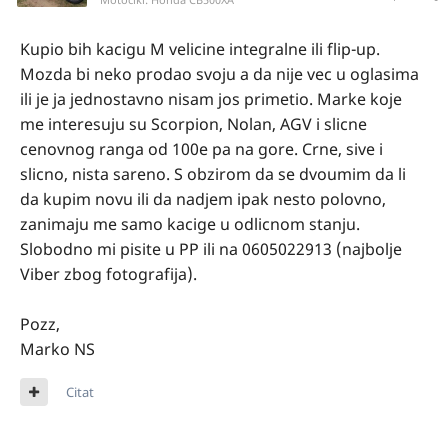
Kupio bih kacigu M velicine integralne ili flip-up.
Mozda bi neko prodao svoju a da nije vec u oglasima
ili je ja jednostavno nisam jos primetio. Marke koje
me interesuju su Scorpion, Nolan, AGV i slicne
cenovnog ranga od 100e pa na gore. Crne, sive i
slicno, nista sareno. S obzirom da se dvoumim da li
da kupim novu ili da nadjem ipak nesto polovno,
zanimaju me samo kacige u odlicnom stanju.
Slobodno mi pisite u PP ili na 0605022913 (najbolje
Viber zbog fotografija).
Pozz,
Marko NS
Citat