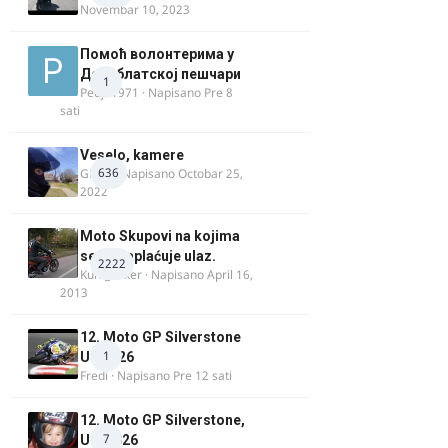
Novembar 10, 2023
Помоћ волонтерима у
Делиблатској пешчари
1
Pedja1971
· Napisano
Pre 8
sati
Veselo, kamere
636
GR 46
· Napisano
Octobar 25,
2022
Moto Skupovi na kojima
se ne naplaćuje ulaz.
2222
Kum_Mixer
· Napisano
April 16,
2013
12. Moto GP Silverstone
1
UK 2026
Fredi
· Napisano
Pre 12 sati
12. Moto GP Silverstone,
7
UK, 2026