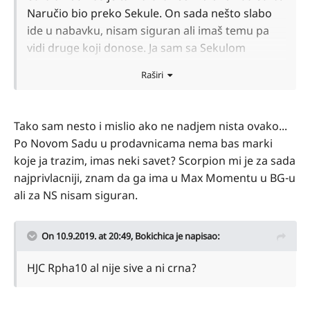
Naručio bio preko Sekule. On sada nešto slabo
ide u nabavku, nisam siguran ali imaš temu pa
vidi druge koji donose. Ja sam sa Sekulom
saradjivao poslednjih 10 godina.
Raširi
Tako sam nesto i mislio ako ne nadjem nista ovako...
Po Novom Sadu u prodavnicama nema bas marki
koje ja trazim, imas neki savet? Scorpion mi je za sada
najprivlacniji, znam da ga ima u Max Momentu u BG-u
ali za NS nisam siguran.
On 10.9.2019. at 20:49,
Bokichica
je napisao:
HJC Rpha10 al nije sive a ni crna?