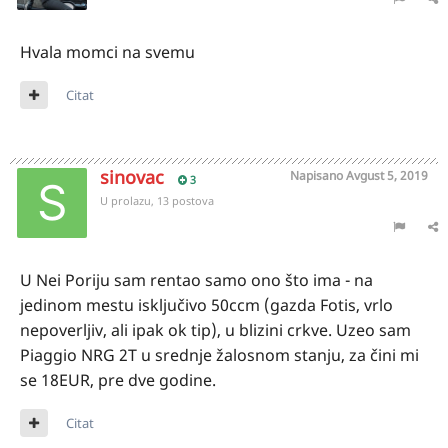
Hvala momci na svemu
Citat
sinovac
Napisano
Avgust 5, 2019
3
U prolazu, 13 postova
U Nei Poriju sam rentao samo ono što ima - na
jedinom mestu isključivo 50ccm (gazda Fotis, vrlo
nepoverljiv, ali ipak ok tip), u blizini crkve. Uzeo sam
Piaggio NRG 2T u srednje žalosnom stanju, za čini mi
se 18EUR, pre dve godine.
Citat