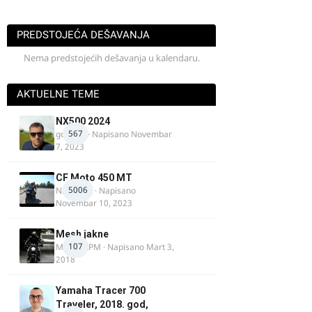
PREDSTOJEĆA DEŠAVANJA
Nema predstojećih dešavanja u kalendaru.
AKTUELNE TEME
NX500 2024
567
godovic
· Napisano
Novembar
7, 2023
CF Moto 450 MT
5006
NIKOLA 1
· Napisano
Novembar 10, 2023
Mesh jakne
107
MostarRPM
· Napisano
Mart 3,
2018
Yamaha Tracer 700
Traveler, 2018. god,