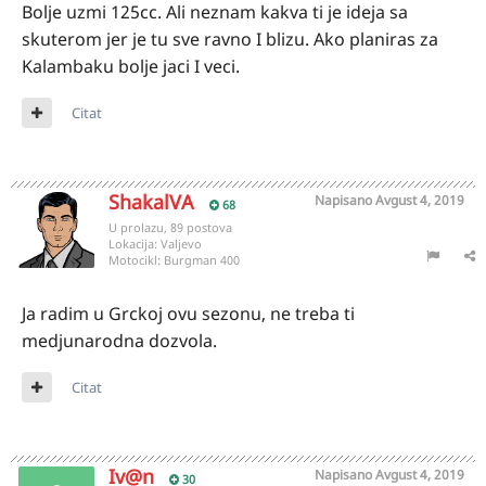
Bolje uzmi 125cc. Ali neznam kakva ti je ideja sa
skuterom jer je tu sve ravno I blizu. Ako planiras za
Kalambaku bolje jaci I veci.
Citat
ShakalVA
Napisano
Avgust 4, 2019
68
U prolazu, 89 postova
Lokacija:
Valjevo
Motocikl:
Burgman 400
Ja radim u Grckoj ovu sezonu, ne treba ti
medjunarodna dozvola.
Citat
Iv@n
Napisano
Avgust 4, 2019
30