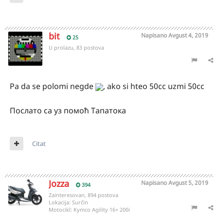
bit
Napisano
Avgust 4, 2019
25
U prolazu, 83 postova
Pa da se polomi negde
, ako si hteo 50cc uzmi 50cc
Послато са уз помоћ Тапатока
Citat
Jozza
Napisano
Avgust 5, 2019
394
Zainteresovan, 894 postova
Lokacija:
Surčin
Motocikl:
Kymco Agility 16+ 200i