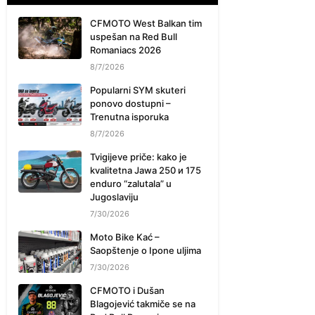
CFMOTO West Balkan tim
uspešan na Red Bull
Romaniacs 2026
8/7/2026
Popularni SYM skuteri
ponovo dostupni –
Trenutna isporuka
8/7/2026
Tvigijeve priče: kako je
kvalitetna Jawa 250 и 175
enduro “zalutala” u
Jugoslaviju
7/30/2026
Moto Bike Kać –
Saopštenje o Ipone uljima
7/30/2026
CFMOTO i Dušan
Blagojević takmiče se na