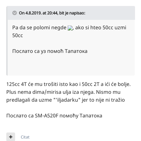
On 4.8.2019. at 20:44,
bit
je napisao:
Pa da se polomi negde
, ako si hteo 50cc uzmi
50cc
Послато са уз помоћ Тапатока
125cc 4T će mu trošiti isto kao i 50cc 2T a ići će bolje.
Plus nema dima/mirisa ulja iza njega. Nismo mu
predlagali da uzme "'iljadarku" jer to nije ni tražio
Послато са SM-A520F помоћу Тапатока
Citat