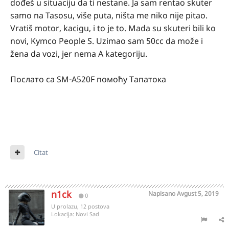
dođeš u situaciju da ti nestane. Ja sam rentao skuter
samo na Tasosu, više puta, ništa me niko nije pitao.
Vratiš motor, kacigu, i to je to. Mada su skuteri bili ko
novi, Kymco People S. Uzimao sam 50cc da može i
žena da vozi, jer nema A kategoriju.
Послато са SM-A520F помоћу Тапатока
Citat
n1ck
Napisano
Avgust 5, 2019
0
U prolazu, 12 postova
Lokacija:
Novi Sad