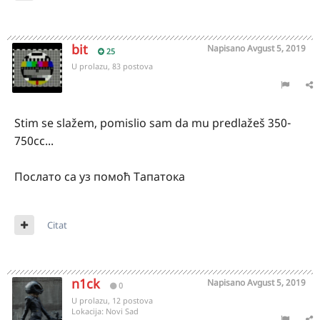
bit
Napisano
Avgust 5, 2019
25
U prolazu, 83 postova
Stim se slažem, pomislio sam da mu predlažeš 350-
750cc...
Послато са уз помоћ Тапатока
Citat
n1ck
Napisano
Avgust 5, 2019
0
U prolazu, 12 postova
Lokacija:
Novi Sad