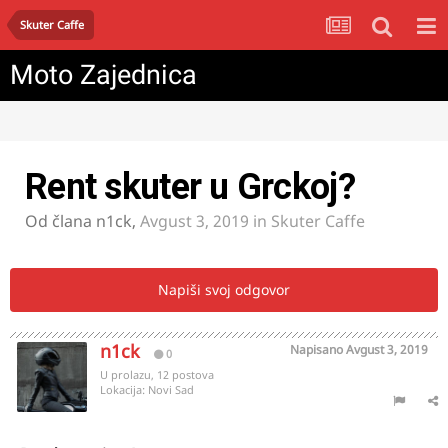
Skuter Caffe
Moto Zajednica
Rent skuter u Grckoj?
Od člana
n1ck
,
Avgust 3, 2019
in
Skuter Caffe
Napiši svoj odgovor
n1ck
Napisano
Avgust 3, 2019
0
U prolazu, 12 postova
Lokacija:
Novi Sad