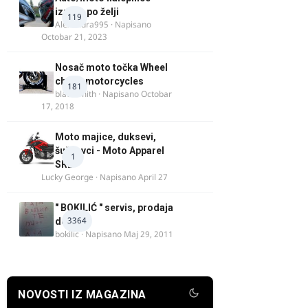
izrada po želji
119
Alexandra995
· Napisano
Octobar 21, 2023
Nosač moto točka Wheel
chock motorcycles
181
blacksmith
· Napisano
Octobar
17, 2018
Moto majice, duksevi,
šuškavci - Moto Apparel
1
SRB
Lucky George
· Napisano
April 27
" BOKILIĆ " servis, prodaja
3364
delova
bokilic
· Napisano
Maj 29, 2011
NOVOSTI IZ MAGAZINA