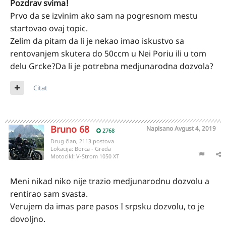
Pozdrav svima!
Prvo da se izvinim ako sam na pogresnom mestu
startovao ovaj topic.
Zelim da pitam da li je nekao imao iskustvo sa
rentovanjem skutera do 50ccm u Nei Poriu ili u tom
delu Grcke?Da li je potrebna medjunarodna dozvola?
Citat
Bruno 68
Napisano
Avgust 4, 2019
2768
Drug član, 2113 postova
Lokacija:
Borca - Greda
Motocikl:
V-Strom 1050 XT
Meni nikad niko nije trazio medjunarodnu dozvolu a
rentirao sam svasta.
Verujem da imas pare pasos I srpsku dozvolu, to je
dovoljno.