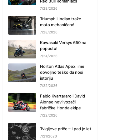
Red Bull Romaniacs
7/28/2026
Triumph i Indian traže
moto mehaničara!
7/28/2026
Kawasaki Versys 650 na
popustu!
7/24/2026
Norton Atlas Apex: ime
dovoljno teško da nosi
istoriju
7/22/2026
Fabio Kvartararo i David
Alonso novi vozači
fabričke Honda ekipe
7/22/2026
Tvigijeve priče – I pad je let
7/21/2026