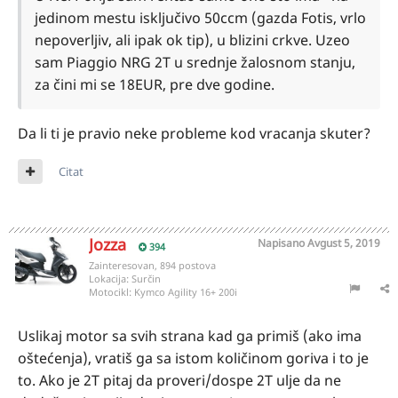
jedinom mestu isključivo 50ccm (gazda Fotis, vrlo
nepoverljiv, ali ipak ok tip), u blizini crkve. Uzeo
sam Piaggio NRG 2T u srednje žalosnom stanju,
za čini mi se 18EUR, pre dve godine.
Da li ti je pravio neke probleme kod vracanja skuter?
Citat
Jozza
Napisano
Avgust 5, 2019
394
Zainteresovan, 894 postova
Lokacija:
Surčin
Motocikl:
Kymco Agility 16+ 200i
Uslikaj motor sa svih strana kad ga primiš (ako ima
oštećenja), vratiš ga sa istom količinom goriva i to je
to. Ako je 2T pitaj da proveri/dospe 2T ulje da ne