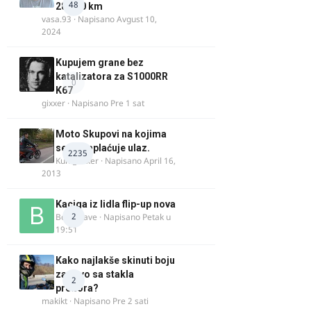
48
28.100 km
vasa.93
· Napisano
Avgust 10,
2024
Kupujem grane bez
katalizatora za S1000RR
0
K67
gixxer
· Napisano
Pre 1 sat
Moto Skupovi na kojima
se ne naplaćuje ulaz.
2235
Kum_Mixer
· Napisano
April 16,
2013
Kaciga iz lidla flip-up nova
2
Bor-i-slave
· Napisano
Petak u
19:51
Kako najlakše skinuti boju
za drvo sa stakla
2
prozora?
makikt
· Napisano
Pre 2 sati