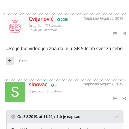
Cvijanović
Napisano
Avgust 6, 2019
2056
Drug član, 778 postova
Lokacija:
Lazarevac
...ko je bio video je i zna da je u GR 50ccm svet za sebe
Citat
sinovac
Napisano
Avgust 7, 2019
3
U prolazu, 13 postova
On 5.8.2019. at 11:22,
n1ck
je napisao: