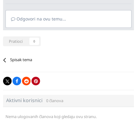
Odgovori na ovu temu...
Pratioci
0
Spisak tema
Aktivni korisnici
0 članova
Nema ulogovanih članova koji gledaju ovu stranu.