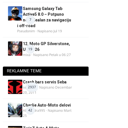
Samsung Galaxy Tab
Active5 8.0 – Potpuno
7
nov, idealan za navigaciju
i off-road
Pseudonim
· Napisano
Jul 19
12. Moto GP Silverstone,
19
UK, 2026
mixa
· Napisano
Petak u 06:27
REKLAMNE TEME
Crash bars servis Seba
2937
seba011
· Napisano
Decembar
20, 2011
Charlie Auto-Moto delovi
42
Alexandra995
· Napisano
Mart
25