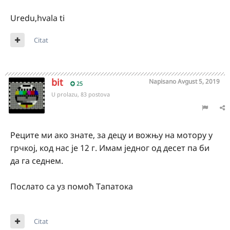
Uredu,hvala ti
Citat
bit
Napisano
Avgust 5, 2019
25
U prolazu, 83 postova
Реците ми ако знате, за децу и вожњу на мотору у
грчкој, код нас је 12 г. Имам једног од десет па би
да га седнем.
Послато са уз помоћ Тапатока
Citat