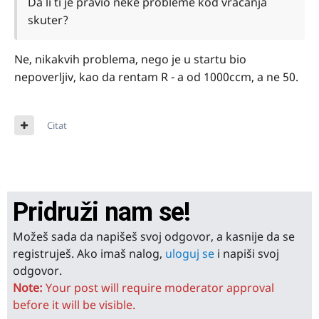
Da li ti je pravio neke probleme kod vracanja
skuter?
Ne, nikakvih problema, nego je u startu bio
nepoverljiv, kao da rentam R - a od 1000ccm, a ne 50.
Citat
Pridruži nam se!
Možeš sada da napišeš svoj odgovor, a kasnije da se
registruješ. Ako imaš nalog,
uloguj se
i napiši svoj
odgovor.
Note:
Your post will require moderator approval
before it will be visible.