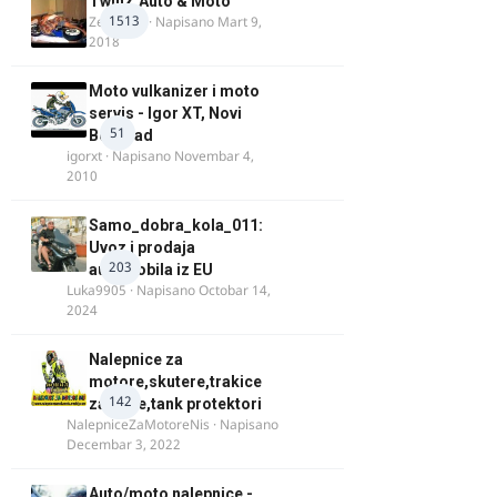
TwinZ Auto & Moto
1513
Zeljkamp
· Napisano
Mart 9,
2018
Moto vulkanizer i moto
servis - Igor XT, Novi
51
Beograd
igorxt
· Napisano
Novembar 4,
2010
Samo_dobra_kola_011:
Uvoz i prodaja
203
automobila iz EU
Luka9905
· Napisano
Octobar 14,
2024
Nalepnice za
motore,skutere,trakice
142
za felne,tank protektori
NalepniceZaMotoreNis
· Napisano
Decembar 3, 2022
Auto/moto nalepnice -