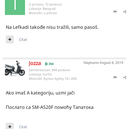
U prolazu, 72 postova
Lokacija:
Beograd
Motocikl:
u potrazi
Na Lefkadi takođe nisu tražili, samo pasoš.
Citat
Jozza
Napisano
Avgust 4, 2019
394
Zainteresovan, 894 postova
Lokacija:
Surčin
Motocikl:
Kymco Agility 16+ 200i
Ako imaš A kategoriju, uzmi jači
Послато са SM-A520F помоћу Тапатока
Citat