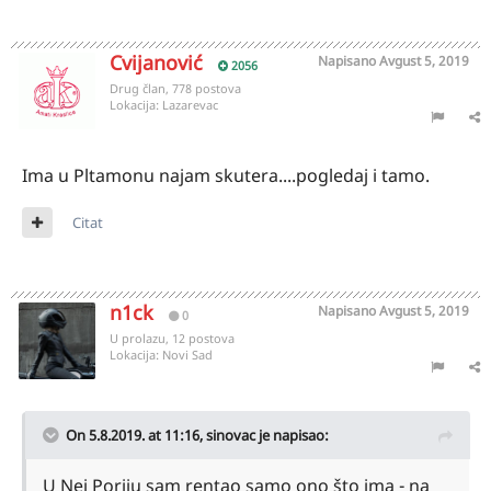
Cvijanović
Napisano
Avgust 5, 2019
2056
Drug član, 778 postova
Lokacija:
Lazarevac
Ima u Pltamonu najam skutera....pogledaj i tamo.
Citat
n1ck
Napisano
Avgust 5, 2019
0
U prolazu, 12 postova
Lokacija:
Novi Sad
On 5.8.2019. at 11:16,
sinovac
je napisao:
U Nei Poriju sam rentao samo ono što ima - na