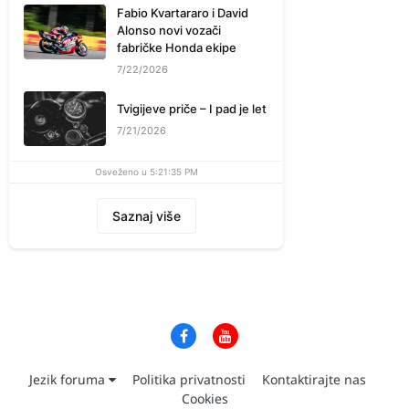
Fabio Kvartararo i David
Alonso novi vozači
fabričke Honda ekipe
7/22/2026
Tvigijeve priče – I pad je let
7/21/2026
Osveženo u 5:21:35 PM
Saznaj više
Jezik foruma
Politika privatnosti
Kontaktirajte nas
Cookies