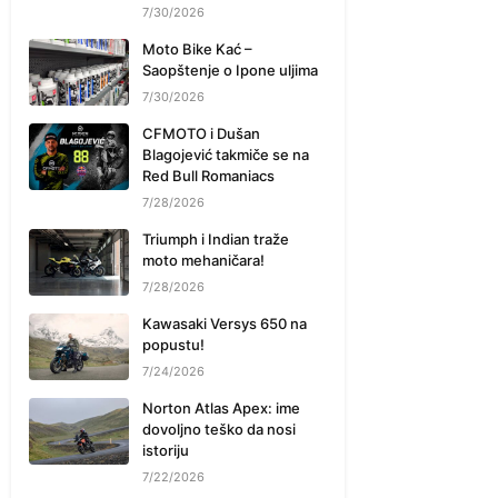
7/30/2026
Moto Bike Kać –
Saopštenje o Ipone uljima
7/30/2026
CFMOTO i Dušan
Blagojević takmiče se na
Red Bull Romaniacs
7/28/2026
Triumph i Indian traže
moto mehaničara!
7/28/2026
Kawasaki Versys 650 na
popustu!
7/24/2026
Norton Atlas Apex: ime
dovoljno teško da nosi
istoriju
7/22/2026