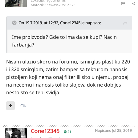
Lokacija:
Jagodina Niš
Motocikl:
Kawasaki zx6r 12'
On 19.7.2019. at 12:32,
Cone12345
je napisao:
Ime proizvoda? Gde to ima da se kupi? Nacin
farbanja?
Nisam ulazio skoro na forumu, ismirglas plastiku 220
ili 320 smirglom, zatim bamper sa tekturom nanosis
pistoljem koji nema onaj filter ili sito u njemu, probaj
na necemu i nanosis toliko slojeva dok ne dobijes
nesto sto se tebi svidja.
Citat
Cone12345
Napisano
Jul 25, 2019
21