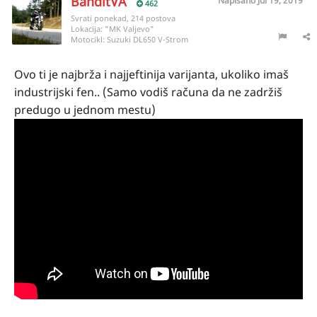
BanditVA
Napisano
Jul 19, 2019
462
Svrati ponekad, 214 postova
Lokacija:
"MK Valjevo"
Motocikl:
Suzuki DL650 V-Strom
Ovo ti je najbrža i najjeftinija varijanta, ukoliko imaš
industrijski fen.. (Samo vodiš računa da ne zadržiš
predugo u jednom mestu)