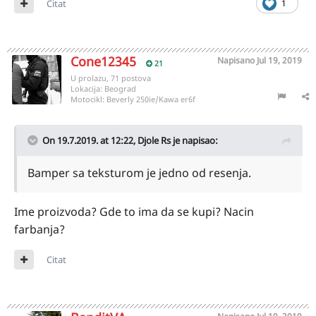
Citat
1
Cone12345
Napisano
Jul 19, 2019
21
U prolazu, 71 postova
Lokacija:
Beograd
Motocikl:
Beverly 250ie/Kawa er6f
On 19.7.2019. at 12:22,
Djole Rs
je napisao:
Bamper sa teksturom je jedno od resenja.
Ime proizvoda? Gde to ima da se kupi? Nacin
farbanja?
Citat