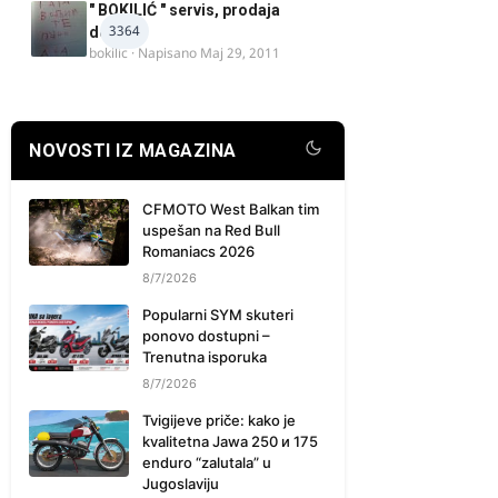
" BOKILIĆ " servis, prodaja
3364
delova
bokilic
· Napisano
Maj 29, 2011
NOVOSTI IZ MAGAZINA
CFMOTO West Balkan tim
uspešan na Red Bull
Romaniacs 2026
8/7/2026
Popularni SYM skuteri
ponovo dostupni –
Trenutna isporuka
8/7/2026
Tvigijeve priče: kako je
kvalitetna Jawa 250 и 175
enduro “zalutala” u
Jugoslaviju