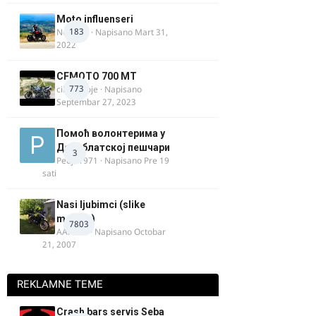
Moto influenseri
183
Nolanka
· Napisano
Mart 31,
2022
CFMOTO 700 MT
773
cika miloje
· Napisano
Septembar 27, 2023
Помоћ волонтерима у
Делиблатској пешчари
3
Pedja1971
· Napisano
Pre 19
sati
Nasi ljubimci (slike
motora)
7803
AArnold
· Napisano
Octobar
21, 2007
REKLAMNE TEME
Crash bars servis Seba