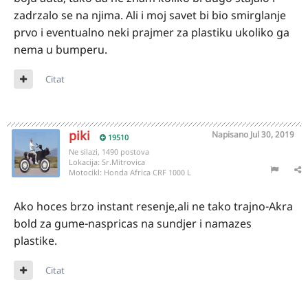
zadrzalo se na njima. Ali i moj savet bi bio smirglanje
prvo i eventualno neki prajmer za plastiku ukoliko ga
nema u bumperu.
Citat
piki
Napisano
Jul 30, 2019
19510
Ne silazi, 1490 postova
Lokacija:
Sr.Mitrovica
Motocikl:
Honda Africa CRF 1000 L
Ako hoces brzo instant resenje,ali ne tako trajno-Akra
bold za gume-naspricas na sundjer i namazes
plastike.
Citat