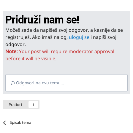
Pridruži nam se!
Možeš sada da napišeš svoj odgovor, a kasnije da se
registruješ. Ako imaš nalog,
uloguj se
i napiši svoj
odgovor.
Note:
Your post will require moderator approval
before it will be visible.
Odgovori na ovu temu...
Pratioci
1
Spisak tema