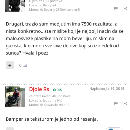
U prolazu, 71 postova
Lokacija:
Beograd
Motocikl:
Beverly 250ie/Kawa er6f
Drugari, trazio sam medjutim ima 7500 rezultata, a
nista konkretno.. sta mislite koji je najbolji nacin da se
malo.osveze plastike na mom beverliju, mislim na
gazista, kormqn i sve sive delove koji su izbledeli od
sunca? Hvala i pozz
Citat
Djole Rs
Napisano
Jul 19, 2019
305
Zainteresovan, 483 postova
Lokacija:
Jagodina Niš
Motocikl:
Kawasaki zx6r 12'
Bamper sa teksturom je jedno od resenja.