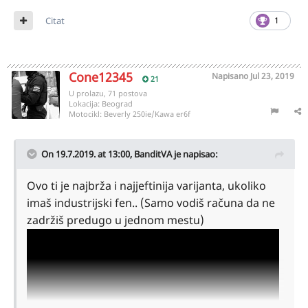
Citat
1
Cone12345
Napisano
Jul 23, 2019
21
U prolazu, 71 postova
Lokacija:
Beograd
Motocikl:
Beverly 250ie/Kawa er6f
On 19.7.2019. at 13:00,
BanditVA
je napisao:
Ovo ti je najbrža i najjeftinija varijanta, ukoliko
imaš industrijski fen.. (Samo vodiš računa da ne
zadržiš predugo u jednom mestu)