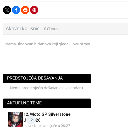
Aktivni korisnici
0 članova
Nema ulogovanih članova koji gledaju ovu stranu.
PREDSTOJEĆA DEŠAVANJA
Nema predstojećih dešavanja u kalendaru.
AKTUELNE TEME
12. Moto GP Silverstone,
12
UK, 2026
mixa
· Napisano
Juče u 06:27