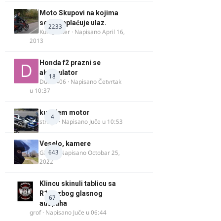
Moto Skupovi na kojima
se ne naplaćuje ulaz.
2233
Kum_Mixer
· Napisano
April 16,
2013
Honda f2 prazni se
akomulator
18
Dule1406
· Napisano
Četvrtak
u 10:37
kupujem motor
4
strugo
· Napisano
Juče u 10:53
Veselo, kamere
643
GR 46
· Napisano
Octobar 25,
2022
Klincu skinuli tablicu sa
R125 zbog glasnog
67
auspuha
grof
· Napisano
Juče u 06:44