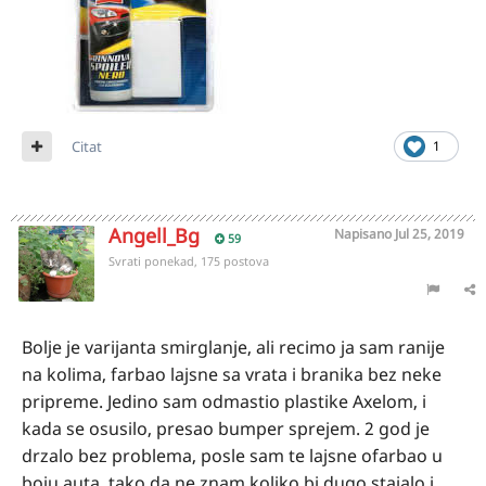
Citat
1
Angell_Bg
Napisano
Jul 25, 2019
59
Svrati ponekad, 175 postova
Bolje je varijanta smirglanje, ali recimo ja sam ranije
na kolima, farbao lajsne sa vrata i branika bez neke
pripreme. Jedino sam odmastio plastike Axelom, i
kada se osusilo, presao bumper sprejem. 2 god je
drzalo bez problema, posle sam te lajsne ofarbao u
boju auta, tako da ne znam koliko bi dugo stajalo i