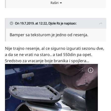
Raširi
On 19.7.2019. at 12:22,
Djole Rs
je napisao:
Bamper sa teksturom je jedno od resenja.
Nije trajno resenje, al ce sigurno izgurati sezonu dve,
a da se ne vrati na staro.. a tad 550din pa opet.
Sredstvo za vracanje boje branika i spojlera...