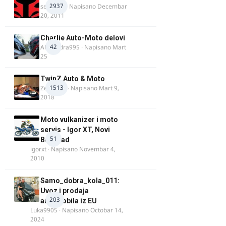
2937
seba011
· Napisano
Decembar
20, 2011
Charlie Auto-Moto delovi
42
Alexandra995
· Napisano
Mart
25
TwinZ Auto & Moto
1513
Zeljkamp
· Napisano
Mart 9,
2018
Moto vulkanizer i moto
servis - Igor XT, Novi
51
Beograd
igorxt
· Napisano
Novembar 4,
2010
Samo_dobra_kola_011:
Uvoz i prodaja
203
automobila iz EU
Luka9905
· Napisano
Octobar 14,
2024