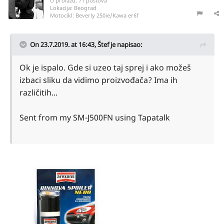
U prolazu, 71 postova
Lokacija:
Beograd
Motocikl:
Beverly 250ie/Kawa er6f
On 23.7.2019. at 16:43,
Štef
je napisao:
Ok je ispalo. Gde si uzeo taj sprej i ako možeš
izbaci sliku da vidimo proizvođača? Ima ih
različitih...
Sent from my SM-J500FN using Tapatalk