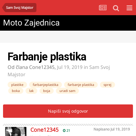
Sam Svoj Majstor
Moto Zajednica
Farbanje plastika
Od člana
Cone12345
,
Jul 19, 2019
in
Sam Svoj
Majstor
plastike
farbanjeplastika
farbanje plastika
sprej
boka
lak
boja
uradi sam
Napiši svoj odgovor
Cone12345
Napisano
Jul 19, 2019
21