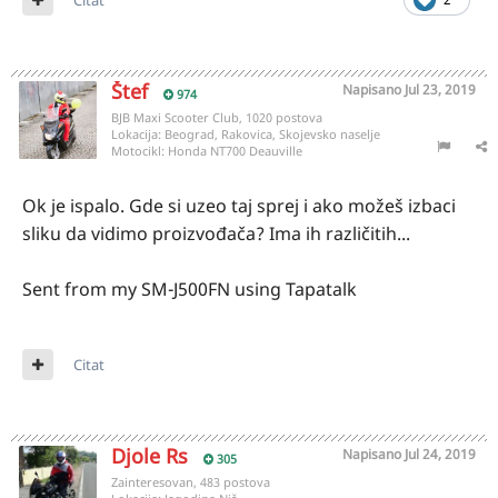
Štef
Napisano
Jul 23, 2019
974
BJB Maxi Scooter Club, 1020 postova
Lokacija:
Beograd, Rakovica, Skojevsko naselje
Motocikl:
Honda NT700 Deauville
Ok je ispalo. Gde si uzeo taj sprej i ako možeš izbaci
sliku da vidimo proizvođača? Ima ih različitih...
Sent from my SM-J500FN using Tapatalk
Citat
Djole Rs
Napisano
Jul 24, 2019
305
Zainteresovan, 483 postova