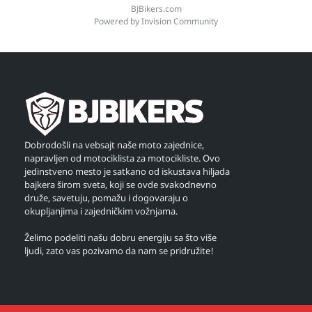
BJBikers.com
Powered by Invision Community
Dobrodošli na vebsajt naše moto zajednice,
napravljen od motociklista za motocikliste. Ovo
jedinstveno mesto je satkano od iskustava hiljada
bajkera širom sveta, koji se ovde svakodnevno
druže, savetuju, pomažu i dogovaraju o
okupljanjima i zajedničkim vožnjama.
Želimo podeliti našu dobru energiju sa što više
ljudi, zato vas pozivamo da nam se pridružite!