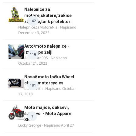
Nalepnice za
motore,skutere,trakice
142
za felne,tank protektori
NalepniceZaMotoreNis
· Napisano
Decembar 3, 2022
Auto/moto nalepnice -
izrada po želji
119
Alexandra995
· Napisano
Octobar 21, 2023
Nosač moto točka Wheel
chock motorcycles
181
blacksmith
· Napisano
Octobar
17, 2018
Moto majice, duksevi,
šuškavci - Moto Apparel
1
SRB
Lucky George
· Napisano
April 27