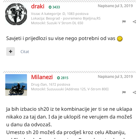
draki
Napisano
Jul 3, 2019
3433
Vozac A kategorije :D, 1083 postova
Lokacija:
Beograd - povremeno Bijeljina,RS
Motocikl:
Suzuki V Strom DL 650
Savjeti i prijedlozi su vise nego potrebni od vas
Citat
Milanezi
Napisano
Jul 3, 2019
2815
Drug član, 1672 postova
Motocikl:
Suzuuuuki (Address 125, V-Strom 800)
Ja bih izbacio sh20 iz te kombinacije jer ti se ne uklapa
nikako za taj dan. I da je uklopiš ne verujem da možeš
u danu da odvozaš.
Umesto sh 20 možeš da prodješ kroz celu Albaniju,