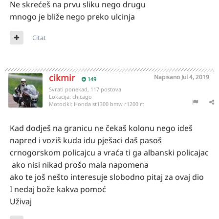
Ne skrećeš na prvu sliku nego drugu
mnogo je bliže nego preko ulcinja
Citat
cikmir
Napisano
Jul 4, 2019
149
Svrati ponekad, 117 postova
Lokacija:
chicago
Motocikl:
Honda st1300 bmw r1200 rt
Kad dodješ na granicu ne čekaš kolonu nego ideš
napred i voziš kuda idu pješaci daš pasoš
crnogorskom policajcu a vraća ti ga albanski policajac
ako nisi nikad prošo mala napomena
ako te još nešto interesuje slobodno pitaj za ovaj dio
I nedaj bože kakva pomoć
Uživaj