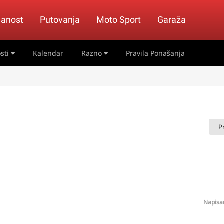
anost
Putovanja
Moto Sport
Garaža
sti
Kalendar
Razno
Pravila Ponašanja
P
Napis