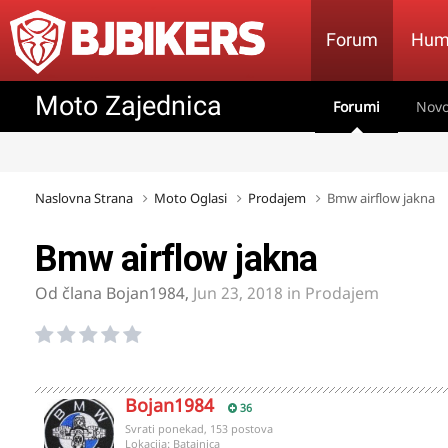
Forum
Hum
Moto Zajednica
Forumi
Novo
Naslovna Strana
Moto Oglasi
Prodajem
Bmw airflow jakna
Bmw airflow jakna
Od člana
Bojan1984
,
Jun 23, 2018
in
Prodajem
Bojan1984
36
Svrati ponekad, 153 postova
Lokacija:
Batajnica