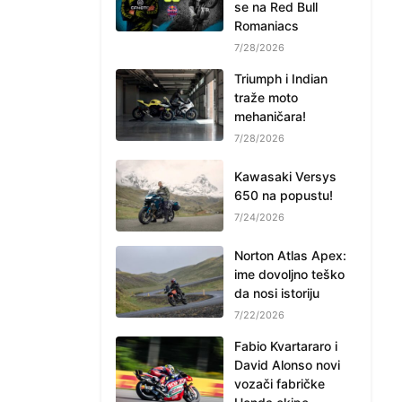
se na Red Bull
Romaniacs
7/28/2026
Triumph i Indian
traže moto
mehaničara!
7/28/2026
Kawasaki Versys
650 na popustu!
7/24/2026
Norton Atlas Apex:
ime dovoljno teško
da nosi istoriju
7/22/2026
Fabio Kvartararo i
David Alonso novi
vozači fabričke