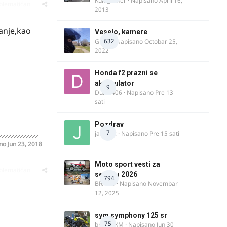
Kum_Mixer
· Napisano
April 16,
oblematičan
2013
anje,kao
Veselo, kamere
632
GR 46
· Napisano
Octobar 25,
2022
Honda f2 prazni se
akomulator
9
Dule1406
· Napisano
Pre 13
sati
Pozdrav
7
jasminc
· Napisano
Pre 15 sati
ano
Jun 23, 2018
Moto sport vesti za
oblematičan
sezonu 2026
794
BRACO
· Napisano
Novembar
12, 2025
sym symphony 125 sr
75
brankoXM
· Napisano
Jun 30