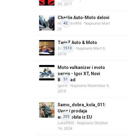
20, 2011
Charlie Auto-Moto delovi
42
Alexandra995
· Napisano
Mart
25
TwinZ Auto & Moto
1513
Zeljkamp
· Napisano
Mart 9,
2018
Moto vulkanizer i moto
servis - Igor XT, Novi
51
Beograd
igorxt
· Napisano
Novembar 4,
2010
Samo_dobra_kola_011:
Uvoz i prodaja
203
automobila iz EU
Luka9905
· Napisano
Octobar
14, 2024