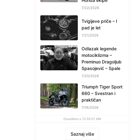
Honda ekipe
7/22/2026
Tvigijeve priče – I
pad je let
7/21/2026
Odlazak legende
motociklizma –
Preminuo Dragoljub
Spasojević – Spale
7/20/2026
Triumph Tiger Sport
660 – Svestran i
praktičan
7/16/2026
Osveženo u 12:33:27 AM
Saznaj više