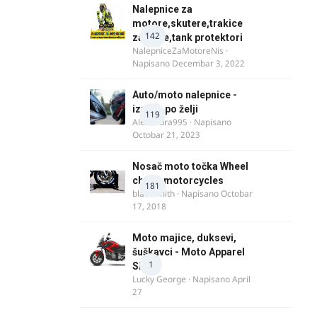
Nalepnice za
motore,skutere,trakice
142
za felne,tank protektori
NalepniceZaMotoreNis
·
Napisano
Decembar 3, 2022
Auto/moto nalepnice -
izrada po želji
119
Alexandra995
· Napisano
Octobar 21, 2023
Nosač moto točka Wheel
chock motorcycles
181
blacksmith
· Napisano
Octobar
17, 2018
Moto majice, duksevi,
šuškavci - Moto Apparel
1
SRB
Lucky George
· Napisano
April
27