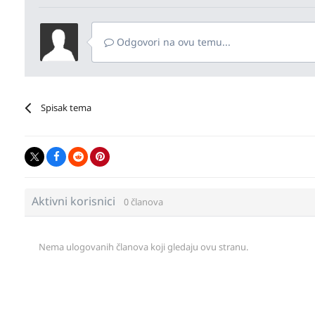
Odgovori na ovu temu...
Spisak tema
Aktivni korisnici
0 članova
Nema ulogovanih članova koji gledaju ovu stranu.