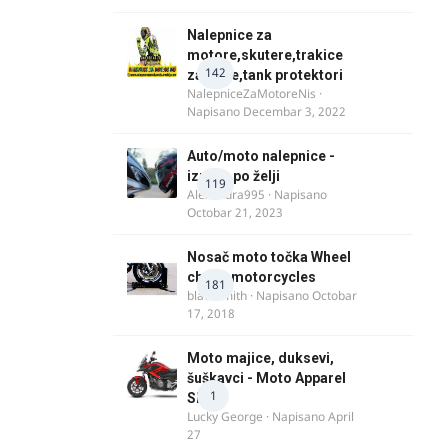
Nalepnice za
motore,skutere,trakice
142
za felne,tank protektori
NalepniceZaMotoreNis
·
Napisano
Decembar 3, 2022
Auto/moto nalepnice -
izrada po želji
119
Alexandra995
· Napisano
Octobar 21, 2023
Nosač moto točka Wheel
chock motorcycles
181
blacksmith
· Napisano
Octobar
17, 2018
Moto majice, duksevi,
šuškavci - Moto Apparel
1
SRB
Lucky George
· Napisano
April
27