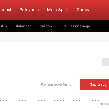
anost
Putovanja
Moto Sport
Garaža
sti
Kalendar
Razno
Pravila Ponašanja
P
Pokreni novu temu
Napiši svoj
Napis