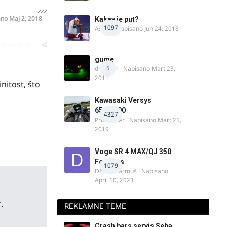
ano
Maj 2, 2018
Kakav je put?
1097
Astral
· Napisano
Jun 24, 2018
oblematičan
gume
5
dragan1
· Napisano
Mart 23,
2011
nitost, što
Kawasaki Versys
650/1000
4327
ProMaster
· Napisano
Mart 25,
2019
Voge SR 4 MAX/QJ 350
Fortress
1079
Džim Džarmuš
· Napisano
April 10, 2023
.
REKLAMNE TEME
Crash bars servis Seba