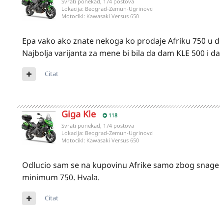
Svrati ponekad, 174 postova
Lokacija:
Beograd-Zemun-Ugrinovci
Motocikl:
Kawasaki Versus 650
Epa vako ako znate nekoga ko prodaje Afriku 750 u
Najbolja varijanta za mene bi bila da dam KLE 500 i 
Citat
Giga Kle
118
Svrati ponekad, 174 postova
Lokacija:
Beograd-Zemun-Ugrinovci
Motocikl:
Kawasaki Versus 650
Odlucio sam se na kupovinu Afrike samo zbog snage 
minimum 750. Hvala.
Citat