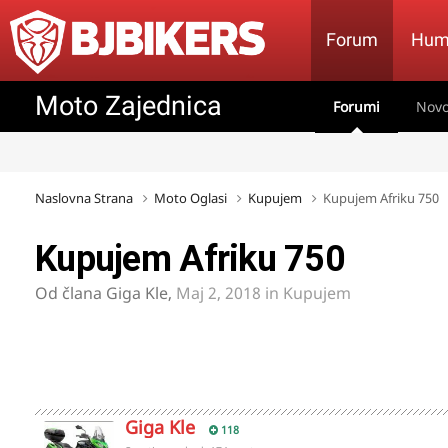
Forum
Hum
Moto Zajednica
Forumi
Novo
Naslovna Strana
Moto Oglasi
Kupujem
Kupujem Afriku 750
Kupujem Afriku 750
Od člana
Giga Kle
,
Maj 2, 2018
in
Kupujem
Giga Kle
118