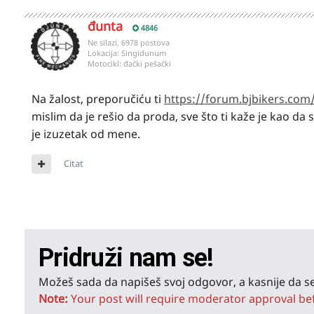
đunta
4846
Ne silazi, 6978 postova
Lokacija:
Singidunum
Motocikl:
đački pešački
Na žalost, preporučiću ti
https://forum.bjbikers.com
mislim da je rešio da proda, sve što ti kaže je kao da 
je izuzetak od mene.
Citat
Pridruži nam se!
Možeš sada da napišeš svoj odgovor, a kasnije da se
Note:
Your post will require moderator approval befor