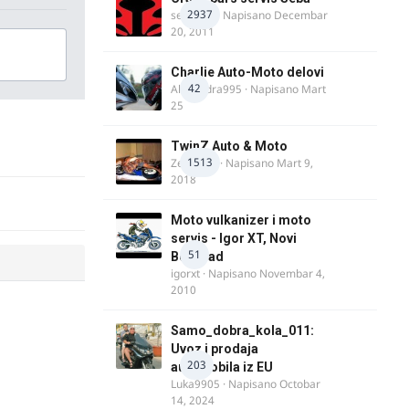
2937
seba011
· Napisano
Decembar
20, 2011
Charlie Auto-Moto delovi
42
Alexandra995
· Napisano
Mart
25
TwinZ Auto & Moto
1513
Zeljkamp
· Napisano
Mart 9,
2018
Moto vulkanizer i moto
servis - Igor XT, Novi
51
Beograd
igorxt
· Napisano
Novembar 4,
2010
Samo_dobra_kola_011:
Uvoz i prodaja
203
automobila iz EU
Luka9905
· Napisano
Octobar
14, 2024