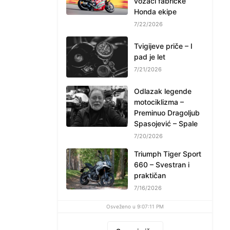
vozači fabričke
Honda ekipe
7/22/2026
Tvigijeve priče – I
pad je let
7/21/2026
Odlazak legende
motociklizma –
Preminuo Dragoljub
Spasojević – Spale
7/20/2026
Triumph Tiger Sport
660 – Svestran i
praktičan
7/16/2026
Osveženo u 9:07:11 PM