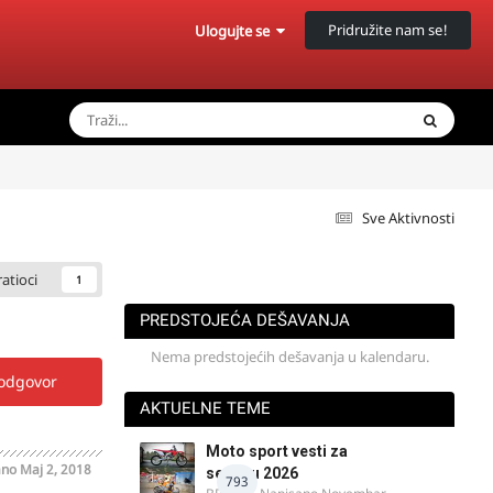
Pridružite nam se!
Ulogujte se
Sve Aktivnosti
ratioci
1
PREDSTOJEĆA DEŠAVANJA
Nema predstojećih dešavanja u kalendaru.
 odgovor
AKTUELNE TEME
Moto sport vesti za
ano
Maj 2, 2018
sezonu 2026
793