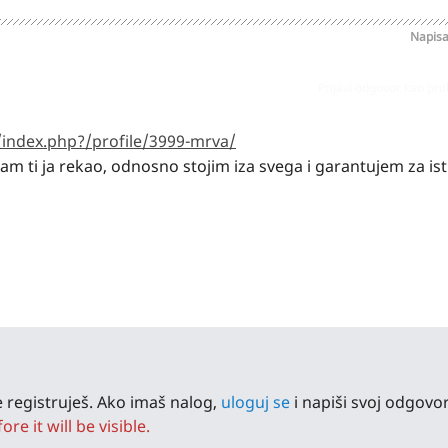
Napis
Prijavi odgovor kao pr
/index.php?/profile/3999-mrva/
sam ti ja rekao, odnosno stojim iza svega i garantujem za isti
 registruješ. Ako imaš nalog,
uloguj se
i napiši svoj odgovor
e it will be visible.