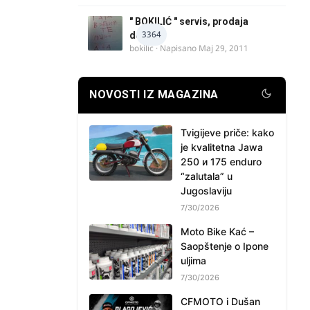
" BOKILIĆ " servis, prodaja
3364
delova
bokilic
· Napisano
Maj 29, 2011
NOVOSTI IZ MAGAZINA
Tvigijeve priče: kako
je kvalitetna Jawa
250 и 175 enduro
“zalutala” u
Jugoslaviju
7/30/2026
Moto Bike Kać –
Saopštenje o Ipone
uljima
7/30/2026
CFMOTO i Dušan