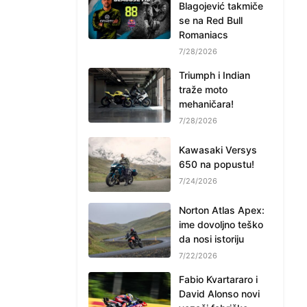
Blagojević takmiče
se na Red Bull
Romaniacs
7/28/2026
Triumph i Indian
traže moto
mehaničara!
7/28/2026
Kawasaki Versys
650 na popustu!
7/24/2026
Norton Atlas Apex:
ime dovoljno teško
da nosi istoriju
7/22/2026
Fabio Kvartararo i
David Alonso novi