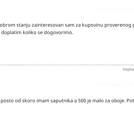
Prijavi odgovor kao pr
 dobrom stanju zainteresovan sam za kupovinu proverenog 
da doplatim koliko se dogovorimo.
Napis
Prijavi odgovor kao pr
posto od skoro imam saputnika a 500 je malo za oboje. Po