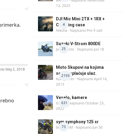
BRACO
· Napisano
Novembar
12, 2025
oblematičan
DJI Mic Mini 2TX + 1RX +
primerka.
4
Charging case
Niksha
· Napisano
Pre 9 sati
Suzuki V-Strom 800DE
25
Jovan Ristic
· Napisano
Jun 18
Moto Skupovi na kojima
ano
Maj 2, 2018
se ne naplaćuje ulaz.
2193
Kum_Mixer
· Napisano
April 16,
2013
oblematičan
Veselo, kamere
trebno
631
GR 46
· Napisano
Octobar 25,
2022
sym symphony 125 sr
73
brankoXM
· Napisano
Jun 30