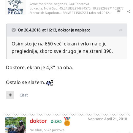
www.markone-pegaz.rs, 2441 postova
Lokacija:
Novi Sad, 45.245832214874575, 19.838293871163977
Motocikl:
Napokon... BMW R1150GS! I tako od 2012...
On 20.4.2018. at 16:13,
doktor
je napisao:
Osim sto je na 660 veći ekran i vrlo malo je
preglednija, skoro sve drugo je na strani 390.
Doktore, ekran je 4,3" na oba.
Ostalo se slažem.
Citat
Napisano
April 21, 2018
doktor
5250
Ne silazi, 5672 postova