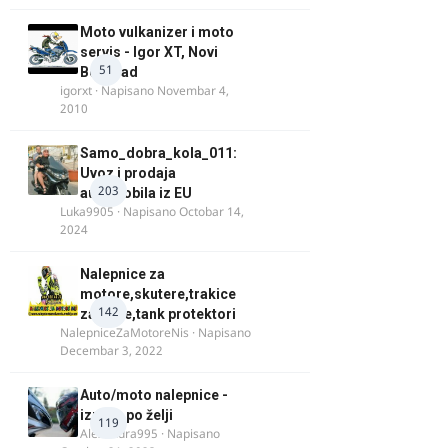
Moto vulkanizer i moto
servis - Igor XT, Novi
51
Beograd
igorxt
· Napisano
Novembar 4,
2010
Samo_dobra_kola_011:
Uvoz i prodaja
203
automobila iz EU
Luka9905
· Napisano
Octobar 14,
2024
Nalepnice za
motore,skutere,trakice
142
za felne,tank protektori
NalepniceZaMotoreNis
· Napisano
Decembar 3, 2022
Auto/moto nalepnice -
izrada po želji
119
Alexandra995
· Napisano