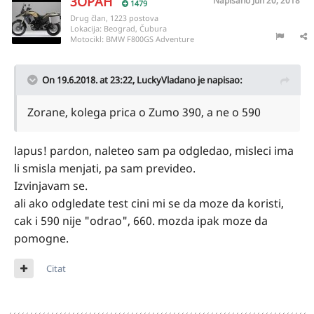
3OPAH
Napisano
Jun 20, 2018
1479
Drug član, 1223 postova
Lokacija:
Beograd, Čubura
Motocikl:
BMW F800GS Adventure
On 19.6.2018. at 23:22,
LuckyVladano
je napisao:
Zorane, kolega prica o Zumo 390, a ne o 590
lapus! pardon, naleteo sam pa odgledao, misleci ima
li smisla menjati, pa sam prevideo.
Izvinjavam se.
ali ako odgledate test cini mi se da moze da koristi,
cak i 590 nije "odrao", 660. mozda ipak moze da
pomogne.
Citat