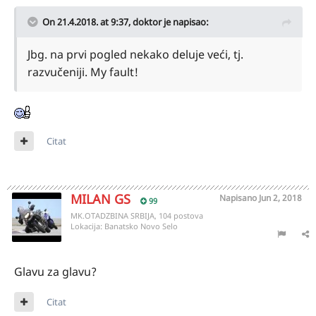
On 21.4.2018. at 9:37,
doktor
je napisao:
Jbg. na prvi pogled nekako deluje veći, tj.
razvučeniji. My fault!
Citat
MILAN GS
Napisano
Jun 2, 2018
99
MK.OTADZBINA SRBIJA, 104 postova
Lokacija:
Banatsko Novo Selo
Glavu za glavu?
Citat