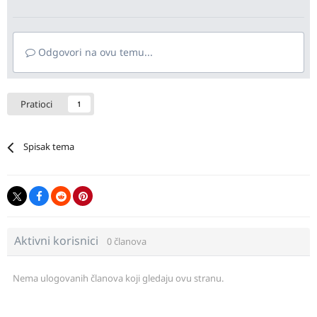
Odgovori na ovu temu...
Pratioci
1
Spisak tema
Aktivni korisnici
0 članova
Nema ulogovanih članova koji gledaju ovu stranu.