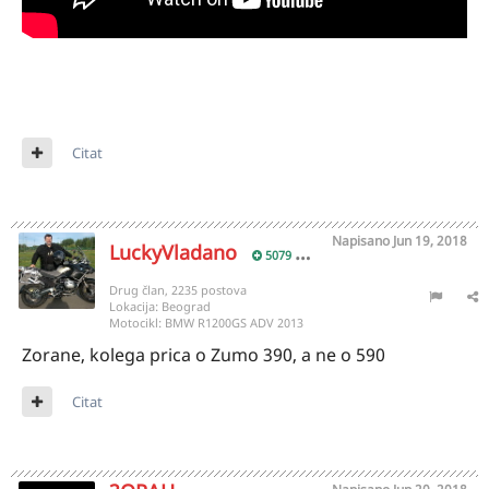
Citat
Napisano
Jun 19, 2018
LuckyVladano
5079
Drug član, 2235 postova
Lokacija:
Beograd
Motocikl:
BMW R1200GS ADV 2013
Zorane, kolega prica o Zumo 390, a ne o 590
Citat