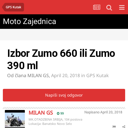
GPS Kutak
Moto Zajednica
Izbor Zumo 660 ili Zumo
390 ml
Od člana
MILAN GS
,
April 20, 2018
in
GPS Kutak
Napiši svoj odgovor
MILAN GS
Napisano
April 20, 2018
99
MK.OTADZBINA SRBIJA, 104 postova
Lokacija:
Banatsko Novo Selo