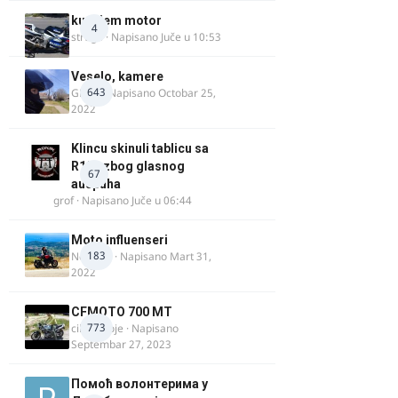
kupujem motor
4
strugo
· Napisano
Juče u 10:53
Veselo, kamere
643
GR 46
· Napisano
Octobar 25,
2022
Klincu skinuli tablicu sa
R125 zbog glasnog
67
auspuha
grof
· Napisano
Juče u 06:44
Moto influenseri
183
Nolanka
· Napisano
Mart 31,
2022
CFMOTO 700 MT
773
cika miloje
· Napisano
Septembar 27, 2023
Помоћ волонтерима у