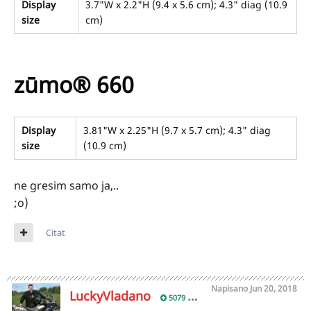
Display
3.7"W x 2.2"H (9.4 x 5.6 cm); 4.3" diag (10.9
size
cm)
zūmo® 660
Display
3.81"W x 2.25"H (9.7 x 5.7 cm); 4.3" diag
size
(10.9 cm)
ne gresim samo ja,..
;o)
Citat
Napisano
Jun 20, 2018
LuckyVladano
5079