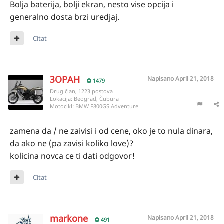
Bolja baterija, bolji ekran, nesto vise opcija i
generalno dosta brzi uredjaj.
Citat
3OPAH
Napisano
April 21, 2018
1479
Drug član, 1223 postova
Lokacija:
Beograd, Čubura
Motocikl:
BMW F800GS Adventure
zamena da / ne zaivisi i od cene, oko je to nula dinara,
da ako ne (pa zavisi koliko love)?
kolicina novca ce ti dati odgovor!
Citat
markone
Napisano
April 21, 2018
491