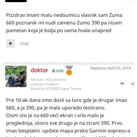
Pozdrav imam malu nedoumicu vlasnik sam Zuma
660 poznanik mi nudi zamenu Zumo 390 pa nisam
pametan koja je bolja po vama hvala unapred
Citat
Napisano
April 20, 2018
doktor
5250
Ne silazi, 5672 postova
Lokacija:
Kraljevo
Motocikl:
XT1200Z Super Tenere
Pre 10-ak dana smo dosli sa ture gde je drugar imao
660, a ja 390, pa je malo uporedo testirano.
Osim sto je na 660 veći ekran i vrlo malo je
preglednija, skoro sve drugo je na strani 390. Prvo
imas besplatni update mapa preko Garmin express-a