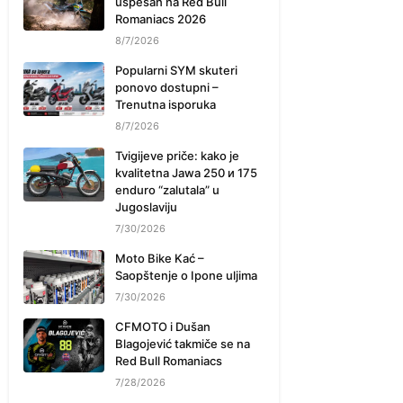
uspešan na Red Bull
Romaniacs 2026
8/7/2026
Popularni SYM skuteri
ponovo dostupni –
Trenutna isporuka
8/7/2026
Tvigijeve priče: kako je
kvalitetna Jawa 250 и 175
enduro “zalutala” u
Jugoslaviju
7/30/2026
Moto Bike Kać –
Saopštenje o Ipone uljima
7/30/2026
CFMOTO i Dušan
Blagojević takmiče se na
Red Bull Romaniacs
7/28/2026