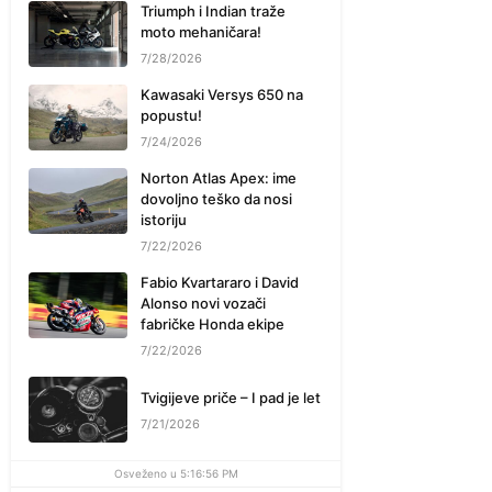
Triumph i Indian traže
moto mehaničara!
7/28/2026
Kawasaki Versys 650 na
popustu!
7/24/2026
Norton Atlas Apex: ime
dovoljno teško da nosi
istoriju
7/22/2026
Fabio Kvartararo i David
Alonso novi vozači
fabričke Honda ekipe
7/22/2026
Tvigijeve priče – I pad je let
7/21/2026
Osveženo u 5:16:56 PM