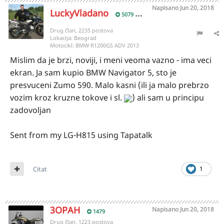
Napisano
Jun 20, 2018
LuckyVladano
5079
Drug član, 2235 postova
Lokacija:
Beograd
Motocikl:
BMW R1200GS ADV 2013
Mislim da je brzi, noviji, i meni veoma vazno - ima veci
ekran. Ja sam kupio BMW Navigator 5, sto je
presvuceni Zumo 590. Malo kasni (ili ja malo prebrzo
vozim kroz kruzne tokove i sl.
) ali sam u principu
zadovoljan
Sent from my LG-H815 using Tapatalk
Citat
1
3OPAH
Napisano
Jun 20, 2018
1479
Drug član, 1223 postova