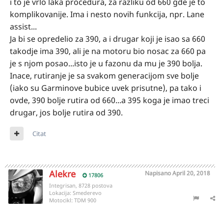
i to je vrlo laka procedura, za razliku od 660 gde je to
komplikovanije. Ima i nesto novih funkcija, npr. Lane
assist...
Ja bi se opredelio za 390, a i drugar koji je isao sa 660
takodje ima 390, ali je na motoru bio nosac za 660 pa
je s njom posao...isto je u fazonu da mu je 390 bolja.
Inace, rutiranje je sa svakom generacijom sve bolje
(iako su Garminove bubice uvek prisutne), pa tako i
ovde, 390 bolje rutira od 660...a 395 koga je imao treci
drugar, jos bolje rutira od 390.
Citat
Alekre
Napisano
April 20, 2018
17806
Integrisan, 8728 postova
Lokacija:
Smederevo
Motocikl:
TDM 900