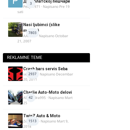
Делиблатској пешчари
3
Pedja1971
· Napisano
Pre 19
sati
Nasi ljubimci (slike
motora)
7803
AArnold
· Napisano
Octobar
21, 2007
REKLAMNE TEME
Crash bars servis Seba
2937
seba011
· Napisano
Decembar
20, 2011
Charlie Auto-Moto delovi
42
Alexandra995
· Napisano
Mart
25
TwinZ Auto & Moto
1513
Zeljkamp
· Napisano
Mart 9,
2018