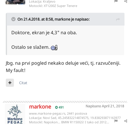
Lokacija:
Kraljevo
Motocikl:
XT1200Z Super Tenere
On 21.4.2018. at 8:58,
markone
je napisao:
Doktore, ekran je 4,3" na oba.
Ostalo se slažem.
Jbg. na prvi pogled nekako deluje veći, tj. razvučeniji.
My fault!
Citat
markone
Napisano
April 21, 2018
491
www.markone-pegaz.rs, 2441 postova
Lokacija:
Novi Sad, 45.245832214874575, 19.838293871163977
Motocikl:
Napokon... BMW R1150GS! I tako od 2012...