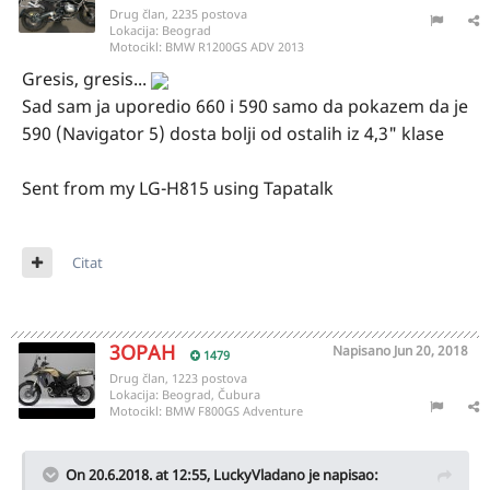
Drug član, 2235 postova
Lokacija:
Beograd
Motocikl:
BMW R1200GS ADV 2013
Gresis, gresis...
Sad sam ja uporedio 660 i 590 samo da pokazem da je
590 (Navigator 5) dosta bolji od ostalih iz 4,3" klase
Sent from my LG-H815 using Tapatalk
Citat
3OPAH
Napisano
Jun 20, 2018
1479
Drug član, 1223 postova
Lokacija:
Beograd, Čubura
Motocikl:
BMW F800GS Adventure
On 20.6.2018. at 12:55,
LuckyVladano
je napisao: