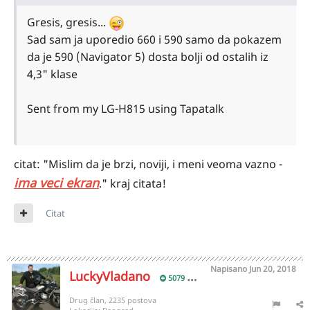
Gresis, gresis...
Sad sam ja uporedio 660 i 590 samo da pokazem
da je 590 (Navigator 5) dosta bolji od ostalih iz
4,3" klase
Sent from my LG-H815 using Tapatalk
citat: "Mislim da je brzi, noviji, i meni veoma vazno -
ima veci ekran
." kraj citata!
Citat
Napisano
Jun 20, 2018
LuckyVladano
5079
Drug član, 2235 postova