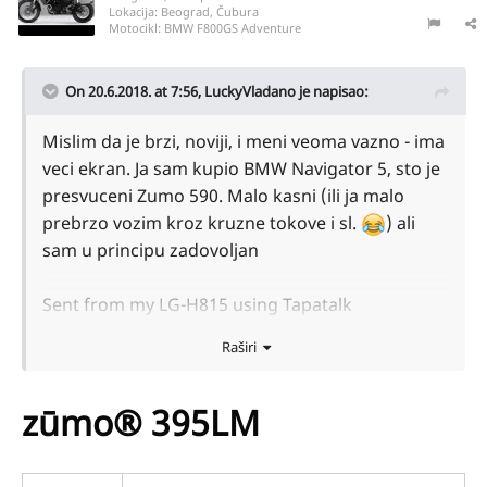
Lokacija:
Beograd, Čubura
Motocikl:
BMW F800GS Adventure
On 20.6.2018. at 7:56,
LuckyVladano
je napisao:
Mislim da je brzi, noviji, i meni veoma vazno - ima
veci ekran. Ja sam kupio BMW Navigator 5, sto je
presvuceni Zumo 590. Malo kasni (ili ja malo
prebrzo vozim kroz kruzne tokove i sl.
) ali
sam u principu zadovoljan
Sent from my LG-H815 using Tapatalk
Raširi
zūmo® 395LM