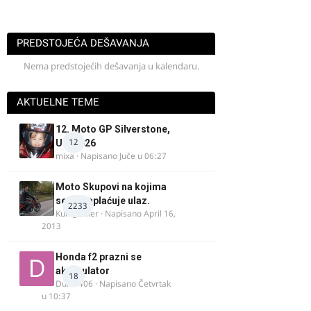
PREDSTOJEĆA DEŠAVANJA
Nema predstojećih dešavanja u kalendaru.
AKTUELNE TEME
12. Moto GP Silverstone,
12
UK, 2026
mixa
· Napisano
Juče u 06:27
Moto Skupovi na kojima
se ne naplaćuje ulaz.
2233
Kum_Mixer
· Napisano
April 16,
2013
Honda f2 prazni se
akomulator
18
Dule1406
· Napisano
Četvrtak
u 10:37