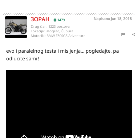
3OPAH
Napisano
Jun 18, 2018
1479
Drug član, 1223 postova
Lokacija:
Beograd, Čubura
Motocikl:
BMW F800GS Adventure
evo i paralelnog testa i misljenja,.. pogledajte, pa
odlucite sami!