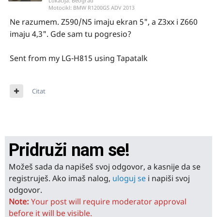
Lokacija:
Beograd
Motocikl:
BMW R1200GS ADV 2013
Ne razumem. Z590/N5 imaju ekran 5", a Z3xx i Z660
imaju 4,3". Gde sam tu pogresio?
Sent from my LG-H815 using Tapatalk
Citat
Pridruži nam se!
Možeš sada da napišeš svoj odgovor, a kasnije da se
registruješ. Ako imaš nalog,
uloguj se
i napiši svoj
odgovor.
Note:
Your post will require moderator approval
before it will be visible.