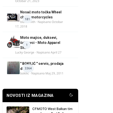
Octobar 21, 2023
Nosač moto točka Wheel
chock motorcycles
181
blacksmith
· Napisano
Octobar
17, 2018
Moto majice, duksevi,
šuškavci - Moto Apparel
1
SRB
Lucky George
· Napisano
April 27
" BOKILIĆ " servis, prodaja
3364
delova
bokilic
· Napisano
Maj 29, 2011
NOVOSTI IZ MAGAZINA
CFMOTO West Balkan tim