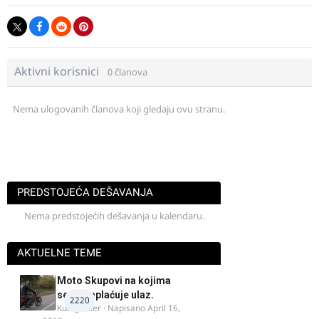
Aktivni korisnici
0 članova
Nema ulogovanih članova koji gledaju ovu stranu.
PREDSTOJEĆA DEŠAVANJA
Nema predstojećih dešavanja u kalendaru.
AKTUELNE TEME
Moto Skupovi na kojima
se ne naplaćuje ulaz.
2220
Kum_Mixer
· Napisano
April 16,