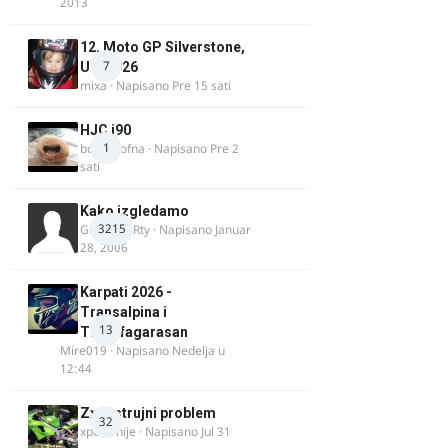
2013
12. Moto GP Silverstone,
7
UK, 2026
mixa
· Napisano
Pre 15 sati
HJC i90
1
bobi_krofna
· Napisano
Pre 2
sati
Kako izgledamo
3215
Guest diRRty · Napisano
Januar
28, 2006
Karpati 2026 -
Transalpina i
13
Transfagarasan
Mire019
· Napisano
Nedelja u
12:44
Zx9r strujni problem
32
xpetronije
· Napisano
Jul 31