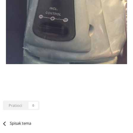
Pratioci
0
Spisak tema