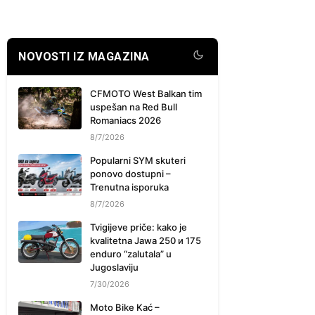
NOVOSTI IZ MAGAZINA
CFMOTO West Balkan tim
uspešan na Red Bull
Romaniacs 2026
8/7/2026
Popularni SYM skuteri
ponovo dostupni –
Trenutna isporuka
8/7/2026
Tvigijeve priče: kako je
kvalitetna Jawa 250 и 175
enduro “zalutala” u
Jugoslaviju
7/30/2026
Moto Bike Kać –