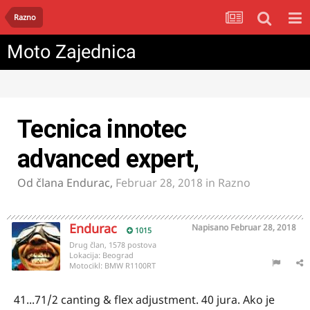
Razno
Moto Zajednica
Tecnica innotec
advanced expert,
Od člana
Endurac
,
Februar 28, 2018
in
Razno
Endurac
Napisano
Februar 28, 2018
1015
Drug član, 1578 postova
Lokacija:
Beograd
Motocikl:
BMW R1100RT
41...71/2 canting & flex adjustment. 40 jura. Ako je