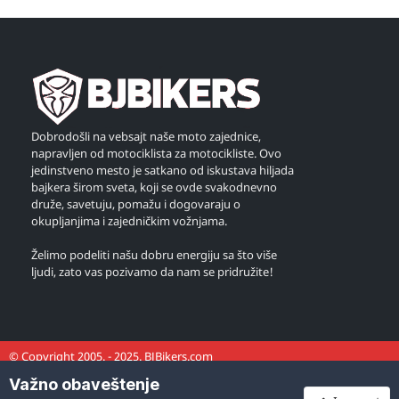
Dobrodošli na vebsajt naše moto zajednice,
napravljen od motociklista za motocikliste. Ovo
jedinstveno mesto je satkano od iskustava hiljada
bajkera širom sveta, koji se ovde svakodnevno
druže, savetuju, pomažu i dogovaraju o
okupljanjima i zajedničkim vožnjama.
Želimo podeliti našu dobru energiju sa što više
ljudi, zato vas pozivamo da nam se pridružite!
© Copyright 2005. - 2025. BJBikers.com
Važno obaveštenje