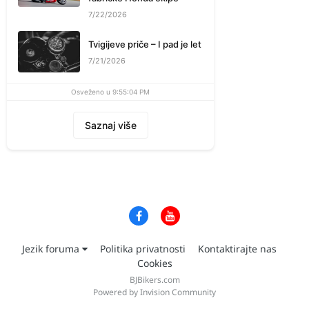
7/22/2026
Tvigijeve priče – I pad je let
7/21/2026
Osveženo u 9:55:04 PM
Saznaj više
Jezik foruma
Politika privatnosti
Kontaktirajte nas
Cookies
BJBikers.com
Powered by Invision Community