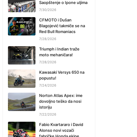
Saopštenje o Ipone uljima
7/30/2026
CFMOTO i Dušan
Blagojević takmiče se na
Red Bull Romaniacs
7/28/2026
Triumph i Indian traže
moto mehaničara!
7/28/2026
Kawasaki Versys 650 na
popustu!
7/24/2026
Norton Atlas Apex: ime
dovoljno teško da nosi
istoriju
7/22/2026
Fabio Kvartararo i David
Alonso novi vozači
fabričke Honda ekipe