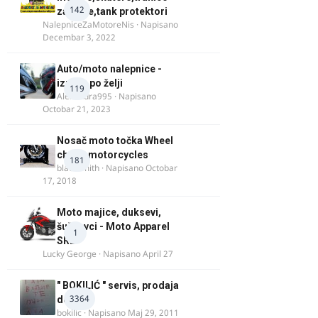
142
za felne,tank protektori
NalepniceZaMotoreNis
· Napisano
Decembar 3, 2022
Auto/moto nalepnice -
izrada po želji
119
Alexandra995
· Napisano
Octobar 21, 2023
Nosač moto točka Wheel
chock motorcycles
181
blacksmith
· Napisano
Octobar
17, 2018
Moto majice, duksevi,
šuškavci - Moto Apparel
1
SRB
Lucky George
· Napisano
April 27
" BOKILIĆ " servis, prodaja
3364
delova
bokilic
· Napisano
Maj 29, 2011