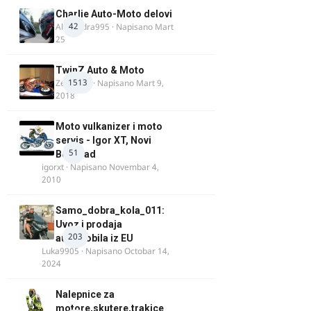
Charlie Auto-Moto delovi
42
Alexandra995
· Napisano
Mart
25
TwinZ Auto & Moto
1513
Zeljkamp
· Napisano
Mart 9,
2018
Moto vulkanizer i moto
servis - Igor XT, Novi
51
Beograd
igorxt
· Napisano
Novembar 4,
2010
Samo_dobra_kola_011:
Uvoz i prodaja
203
automobila iz EU
Luka9905
· Napisano
Octobar 14,
2024
Nalepnice za
motore,skutere,trakice