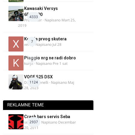
Kawasaki Versys
650/1000
4333
ProMaster
· Napisano
Mart 25,
2019
Kupnja prvog skutera
7
xertq
· Napisano
Jul 28
Piaggio nrg ne radi dobro
0
kunja
· Napisano
Pre 1 sat
VOGE 525 DSX
1124
DraganBenelli
· Napisano
Maj
28, 2023
REKLAMNE TEME
Crash bars servis Seba
2937
seba011
· Napisano
Decembar
20, 2011