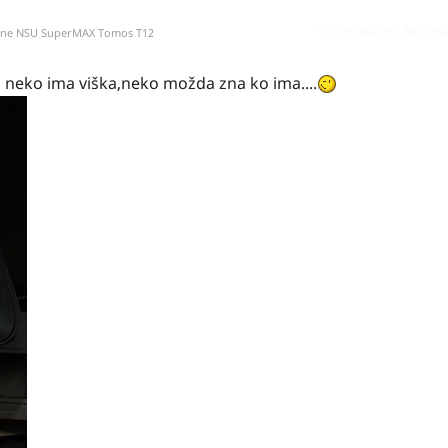
Prijavi odgovor kao pr
kone NSU SuperMAX Tomos T12
 neko ima viška,neko možda zna ko ima....