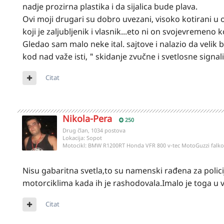
nadje prozirna plastika i da sijalica bude plava.
Ovi moji drugari su dobro uvezani, visoko kotirani u 
koji je zaljubljenik i vlasnik...eto ni on svojevremeno
Gledao sam malo neke ital. sajtove i nalazio da velik 
kod nad važe isti, " skidanje zvučne i svetlosne signal
Citat
Nikola-Pera
250
Drug član, 1034 postova
Lokacija:
Sopot
Motocikl:
BMW R1200RT Honda VFR 800 v-tec MotoGuzzi fal
Nisu gabaritna svetla,to su namenski rađena za policiju.
motorciklima kada ih je rashodovala.Imalo je toga u v
Citat