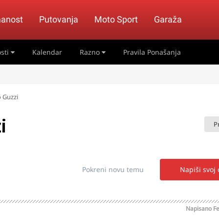
anost
Putovanja
Moto Sport
Garaža
sti
Kalendar
Razno
Pravila Ponašanja
o Guzzi
i
P
Pokreni novu temu
Napiši svoj
Napisano
Fe