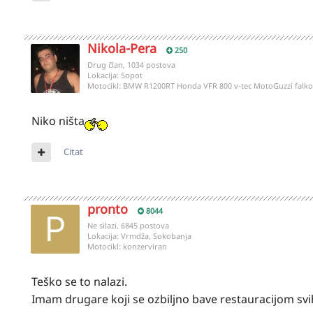
Nikola-Pera
250
Drug član, 1034 postova
Lokacija:
Sopot
Motocikl:
BMW R1200RT Honda VFR 800 v-tec MotoGuzzi fal
Niko ništa
Citat
pronto
8044
Ne silazi, 6845 postova
Lokacija:
Vrmdža, Sokobanja
Motocikl:
konzerviran
Teško se to nalazi.
Imam drugare koji se ozbiljno bave restauracijom svih 