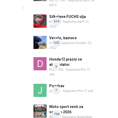
Kum_Mixer
· Napisano
April 16,
2013
oblematičan
Silkolene FUCHS ulja
614
ktm600
· Napisano
April 12,
2020
Veselo, kamere
632
GR 46
· Napisano
Octobar 25,
2022
Honda f2 prazni se
akomulator
9
Dule1406
· Napisano
Pre 15
sati
Pozdrav
7
jasminc
· Napisano
Pre 17 sati
Moto sport vesti za
sezonu 2026
794
BRACO
· Napisano
Novembar