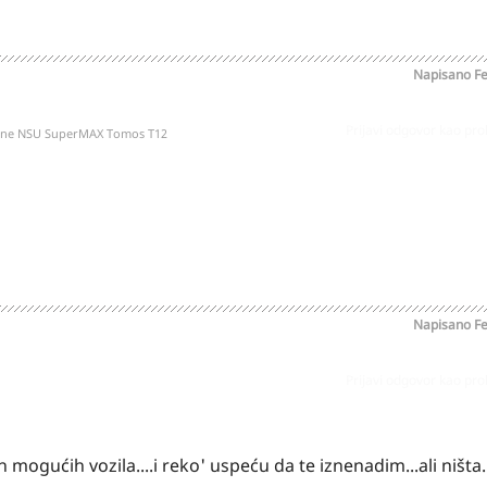
Napisano
Fe
Prijavi odgovor kao pr
kone NSU SuperMAX Tomos T12
Napisano
Fe
Prijavi odgovor kao pr
mogućih vozila....i reko' uspeću da te iznenadim...ali ništa.