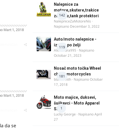
Nalepnice za
motore,skutere,trakice
142
za felne,tank protektori
NalepniceZaMotoreNis
·
Napisano
Decembar 3, 2022
no
Mart 1, 2018
Auto/moto nalepnice -
oblematičan
izrada po želji
119
Alexandra995
· Napisano
Octobar 21, 2023
Nosač moto točka Wheel
chock motorcycles
181
blacksmith
· Napisano
Octobar
17, 2018
no
Mart 1, 2018
Moto majice, duksevi,
šuškavci - Moto Apparel
1
SRB
oblematičan
Lucky George
· Napisano
April
27
la da se