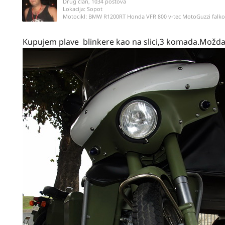
Drug član, 1034 postova
Lokacija:
Sopot
Motocikl:
BMW R1200RT Honda VFR 800 v-tec MotoGuzzi fal
Kupujem plave blinkere kao na slici,3 komada.Možda