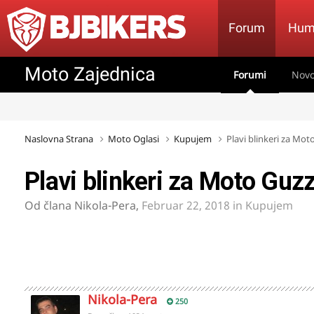
Forum
Hum
Moto Zajednica
Forumi
Novo
Naslovna Strana
Moto Oglasi
Kupujem
Plavi blinkeri za Mot
Plavi blinkeri za Moto Guzz
Od člana
Nikola-Pera
,
Februar 22, 2018
in
Kupujem
Nikola-Pera
250