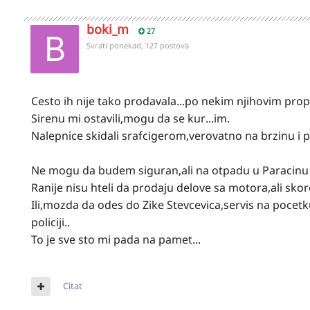
boki_m
27
Svrati ponekad, 127 postova
Cesto ih nije tako prodavala...po nekim njihovim propi
Sirenu mi ostavili,mogu da se kur...im.
Nalepnice skidali srafcigerom,verovatno na brzinu i p
Ne mogu da budem siguran,ali na otpadu u Paracinu im
Ranije nisu hteli da prodaju delove sa motora,ali sko
Ili,mozda da odes do Zike Stevcevica,servis na pocetku
policiji..
To je sve sto mi pada na pamet...
Citat