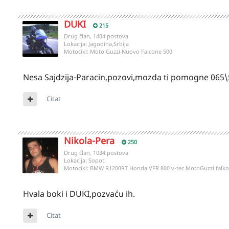
DUKI
215
Drug član, 1404 postova
Lokacija:
Jagodina,Srbija
Motocikl:
Moto Guzzi Nuovo Falcone 500
Nesa Sajdzija-Paracin,pozovi,mozda ti pomogne 065
Citat
Nikola-Pera
250
Drug član, 1034 postova
Lokacija:
Sopot
Motocikl:
BMW R1200RT Honda VFR 800 v-tec MotoGuzzi fal
Hvala boki i DUKI,pozvaću ih.
Citat