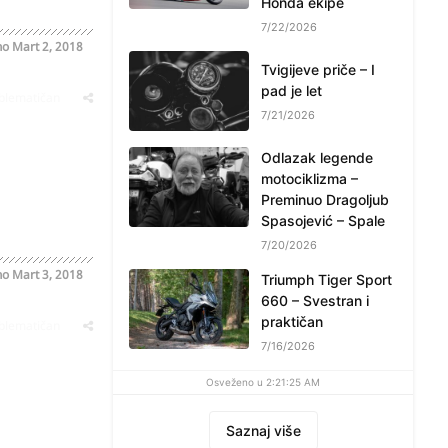
Honda ekipe
7/22/2026
no
Mart 2, 2018
Tvigijeve priče – I
pad je let
oblematičan
7/21/2026
Odlazak legende
motociklizma –
Preminuo Dragoljub
Spasojević – Spale
7/20/2026
no
Mart 3, 2018
Triumph Tiger Sport
660 – Svestran i
praktičan
oblematičan
7/16/2026
Osveženo u 2:21:25 AM
Saznaj više