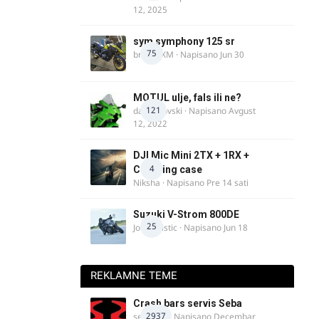
12, 2025
sym symphony 125 sr
75
brankoXM
· Napisano
Jun 30
MOTUL ulje, fals ili ne?
121
dalipopovski
· Napisano
Avgust
12, 2022
DJI Mic Mini 2TX + 1RX +
4
Charging case
Niksha
· Napisano
Pre 14 sati
Suzuki V-Strom 800DE
25
Jovan Ristic
· Napisano
Jun 18
REKLAMNE TEME
Crash bars servis Seba
2937
seba011
· Napisano
Decembar