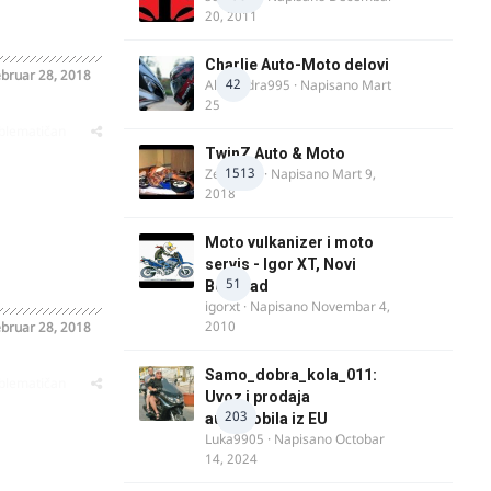
20, 2011
Charlie Auto-Moto delovi
bruar 28, 2018
42
Alexandra995
· Napisano
Mart
25
oblematičan
TwinZ Auto & Moto
1513
Zeljkamp
· Napisano
Mart 9,
2018
Moto vulkanizer i moto
servis - Igor XT, Novi
51
Beograd
igorxt
· Napisano
Novembar 4,
2010
bruar 28, 2018
Samo_dobra_kola_011:
oblematičan
Uvoz i prodaja
203
automobila iz EU
Luka9905
· Napisano
Octobar
14, 2024