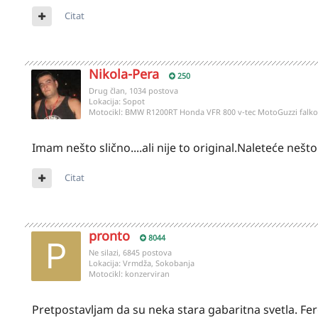
Citat
Nikola-Pera
250
Drug član, 1034 postova
Lokacija:
Sopot
Motocikl:
BMW R1200RT Honda VFR 800 v-tec MotoGuzzi fal
Imam nešto slično....ali nije to original.Naleteće nešt
Citat
pronto
8044
Ne silazi, 6845 postova
Lokacija:
Vrmdža, Sokobanja
Motocikl:
konzerviran
Pretpostavljam da su neka stara gabaritna svetla. Fer