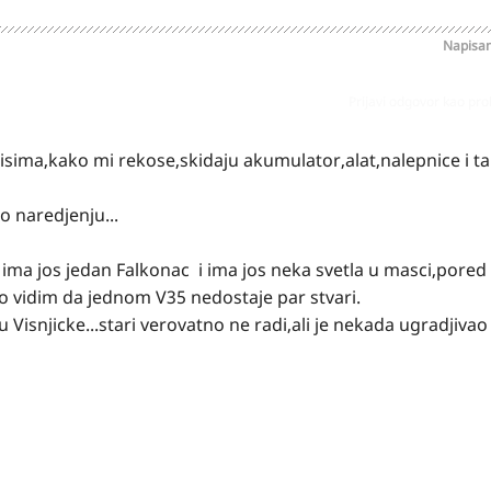
Napisa
Prijavi odgovor kao pr
sima,kako mi rekose,skidaju akumulator,alat,nalepnice i ta s
o naredjenju...
a jos jedan Falkonac i ima jos neka svetla u masci,pored f
ro vidim da jednom V35 nedostaje par stvari.
 Visnjicke...stari verovatno ne radi,ali je nekada ugradjivao 