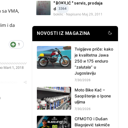
" BOKILIĆ " servis, prodaja
3364
delova
m sa VMA,
bokilic
· Napisano
Maj 29, 2011
im i da
NOVOSTI IZ MAGAZINA
1
Tvigijeve priče: kako
je kvalitetna Jawa
250 и 175 enduro
“zalutala” u
no
Mart 1, 2018
Jugoslaviju
7/30/2026
oblematičan
Moto Bike Kać –
Saopštenje o Ipone
a
uljima
7/30/2026
CFMOTO i Dušan
Blagojević takmiče