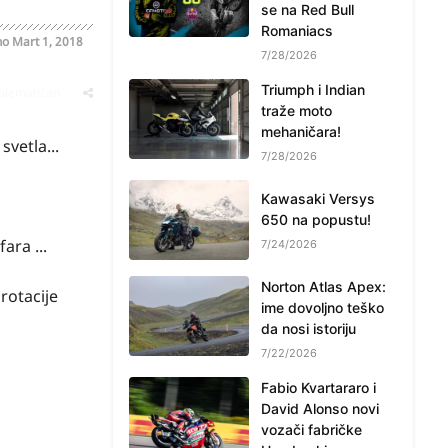
se na Red Bull
Romaniacs
no
Mart 1, 2018
7/28/2026
Triumph i Indian
oblematičan
traže moto
mehaničara!
vetla...
7/28/2026
Kawasaki Versys
650 na popustu!
ara ...
7/24/2026
Norton Atlas Apex:
rotacije
ime dovoljno teško
da nosi istoriju
7/22/2026
Fabio Kvartararo i
David Alonso novi
vozači fabričke