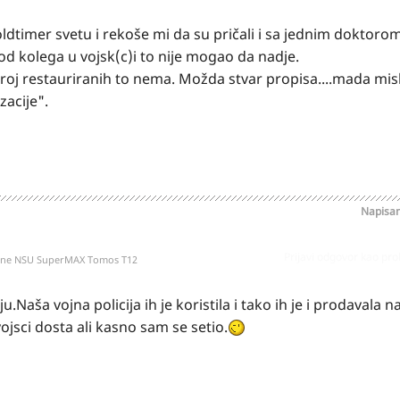
oldtimer svetu i rekoše mi da su pričali i sa jednim doktoro
 kod kolega u vojsk(c)i to nije mogao da nadje.
broj restauriranih to nema. Možda stvar propisa....mada misl
izacije".
Napisa
Prijavi odgovor kao pr
kone NSU SuperMAX Tomos T12
Naša vojna policija ih je koristila i tako ih je i prodavala n
ojsci dosta ali kasno sam se setio.