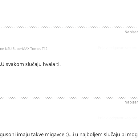
Napisa
Prijavi odgovor kao pr
kone NSU SuperMAX Tomos T12
o.U svakom slučaju hvala ti.
Napisa
Prijavi odgovor kao pr
gusoni imaju takve migavce :)...i u najboljem slučaju bi mog