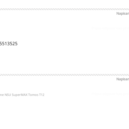
Napisa
Prijavi odgovor kao pr
\5513525
Napisa
Prijavi odgovor kao pr
kone NSU SuperMAX Tomos T12