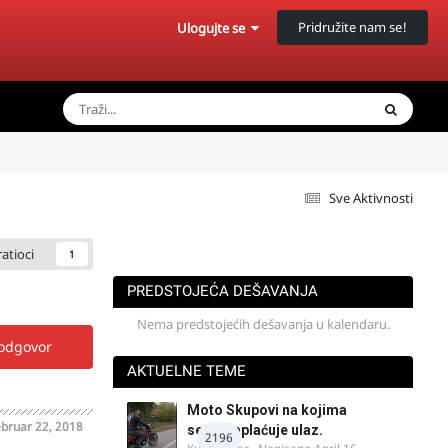
Pridružite nam se!
Ulogujte se
Sve Aktivnosti
ratioci
1
PREDSTOJEĆA DEŠAVANJA
Nema predstojećih dešavanja u kalendaru.
 odgovor
AKTUELNE TEME
Moto Skupovi na kojima
bruar 22, 2018
se ne naplaćuje ulaz.
2196