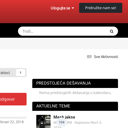
Pridružite nam se!
Ulogujte se
Sve Aktivnosti
ratioci
1
PREDSTOJEĆA DEŠAVANJA
Nema predstojećih dešavanja u kalendaru.
 odgovor
AKTUELNE TEME
Mesh jakne
bruar 22, 2018
104
MostarRPM
· Napisano
Mart 3,
2018