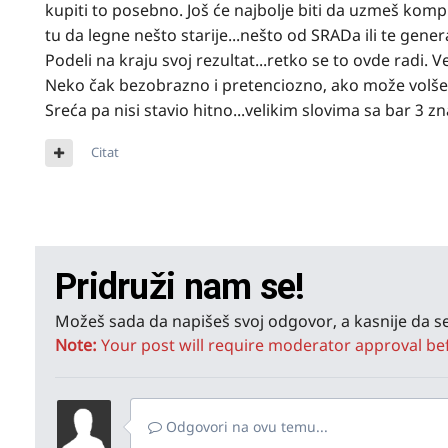
kupiti to posebno. Još će najbolje biti da uzmeš komple
tu da legne nešto starije...nešto od SRADa ili te genera
Podeli na kraju svoj rezultat...retko se to ovde radi. V
Neko čak bezobrazno i pretenciozno, ako može volšeb
Sreća pa nisi stavio hitno...velikim slovima sa bar 3 z
Citat
Pridruži nam se!
Možeš sada da napišeš svoj odgovor, a kasnije da se
Note:
Your post will require moderator approval befor
Odgovori na ovu temu...