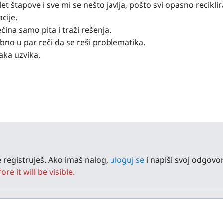
t štapove i sve mi se nešto javlja, pošto svi opasno reciklir
cije.
ećina samo pita i traži rešenja.
no u par reči da se reši problematika.
naka uzvika.
 registruješ. Ako imaš nalog,
uloguj se
i napiši svoj odgovor
e it will be visible.