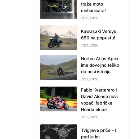
traže moto
mehaničara!
7/28/2026
Kawasaki Versys
650 na popustu!
7/24/2026
Norton Atlas Apex:
ime dovoljno teško
da nosi istoriju
7/22/2026
Fabio Kvartararo i
David Alonso novi
vozači fabričke
Honda ekipe
7/22/2026
Tvigijeve priče – I
pad je let