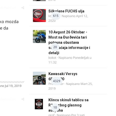
oblematičan
Silkolene FUCHS ulja
615
ktm600
· Napisano
April 12,
2020
neko mozda
de da
10 Avgust 26 Oktobar -
Most na Ðurðevića tari
potpuna obustava
20
saobraćaja informacije i
detalji
kokot
· Napisano
Ponedeljak u
11:32
Kawasaki Versys
650/1000
4329
ProMaster
· Napisano
Mart 25,
ano
Jul 19, 2019
2019
oblematičan
Klincu skinuli tablicu sa
R125 zbog glasnog
10
auspuha
grof
· Napisano
Pre 3 sati