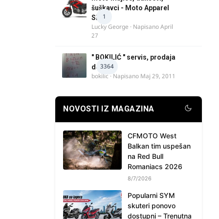
šuškavci - Moto Apparel
1
SRB
Lucky George
· Napisano
April
27
" BOKILIĆ " servis, prodaja
3364
delova
bokilic
· Napisano
Maj 29, 2011
NOVOSTI IZ MAGAZINA
CFMOTO West
Balkan tim uspešan
na Red Bull
Romaniacs 2026
8/7/2026
Popularni SYM
skuteri ponovo
dostupni – Trenutna