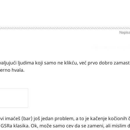
Napis
Prijavi odgovor kao pr
aljujući ljudima koji samo ne klikću, već prvo dobro zamast
merno hvala.
vi imaćeš (bar) još jedan problem, a to je kačenje kočionih če
 GSRa klasika. Ok, može samo cev da se zameni, ali mislim d