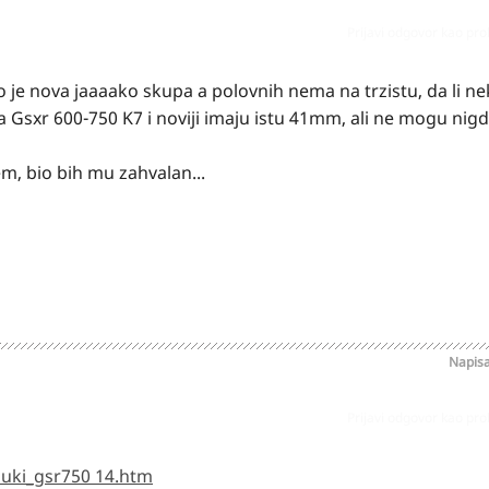
Prijavi odgovor kao pr
o je nova jaaaako skupa a polovnih nema na trzistu, da li 
 Gsxr 600-750 K7 i noviji imaju istu 41mm, ali ne mogu nig
m, bio bih mu zahvalan...
Napis
Prijavi odgovor kao pr
uki_gsr750 14.htm