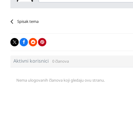
Spisak tema
Aktivni korisnici
0 članova
Nema ulogovanih članova koji gledaju ovu stranu.