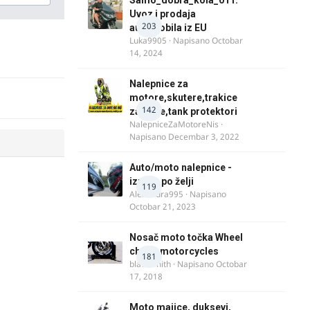
Uvoz i prodaja
203
automobila iz EU
Luka9905
· Napisano
Octobar
14, 2024
Nalepnice za
motore,skutere,trakice
142
za felne,tank protektori
NalepniceZaMotoreNis
·
Napisano
Decembar 3, 2022
Auto/moto nalepnice -
izrada po želji
119
Alexandra995
· Napisano
Octobar 21, 2023
Nosač moto točka Wheel
chock motorcycles
181
blacksmith
· Napisano
Octobar
17, 2018
Moto majice, duksevi,