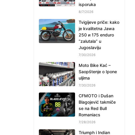
isporuka
8/7/2026
Tvigijeve priče: kako
je kvalitetna Jawa
250 и 175 enduro
“zalutala” u
Jugoslaviju
7/30/2026
Moto Bike Kać –
Saopštenje o Ipone
uljima
7/30/2026
CFMOTO i Dušan
Blagojević takmiče
se na Red Bull
Romaniacs
7/28/2026
Triumph i Indian