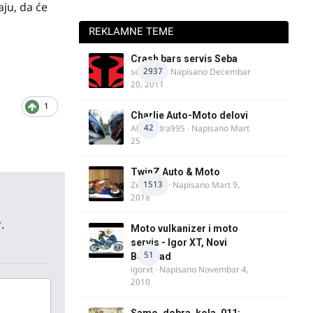
aju, da će
REKLAMNE TEME
Crash bars servis Seba
2937
seba011
· Napisano
Decembar
20, 2011
1
Charlie Auto-Moto delovi
42
Alexandra995
· Napisano
Mart
25
TwinZ Auto & Moto
1513
Zeljkamp
· Napisano
Mart 9,
2018
.
Moto vulkanizer i moto
servis - Igor XT, Novi
51
Beograd
igorxt
· Napisano
Novembar 4,
2010
Samo_dobra_kola_011: