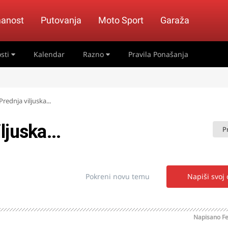
anost
Putovanja
Moto Sport
Garaža
sti
Kalendar
Razno
Pravila Ponašanja
rednja viljuska...
juska...
P
Pokreni novu temu
Napiši svoj
Napisano
Fe