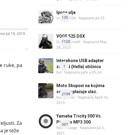
Ipone ulja
135
stryker_026
· Napisano
Jul 25
ano
Jul 19, 2019
VOGE 525 DSX
1120
DraganBenelli
· Napisano
Maj
28, 2023
oblematičan
Interphone USB adapter
e ruke, pa
1
za DIN (Hella) utičnicu
Eol
· Napisano
Juče u 05:24
Moto Skupovi na kojima
se ne naplaćuje ulaz.
2199
Kum_Mixer
· Napisano
April 16,
2013
Yamaha Tricity 300 Vs.
ljusti. Za
Piaggio MP3 300
307
Nesasavage
· Napisano
Jul 3,
a je teže
2021