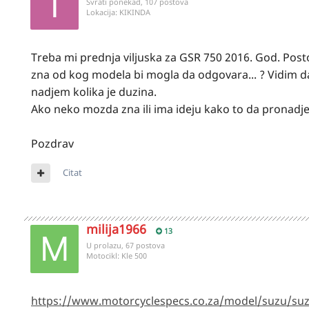
Svrati ponekad, 107 postova
Lokacija:
KIKINDA
Treba mi prednja viljuska za GSR 750 2016. God. Post
zna od kog modela bi mogla da odgovara... ? Vidim da
nadjem kolika je duzina.
Ako neko mozda zna ili ima ideju kako to da pronadje
Pozdrav
Citat
milija1966
13
U prolazu, 67 postova
Motocikl:
Kle 500
https://www.motorcyclespecs.co.za/model/suzu/suz