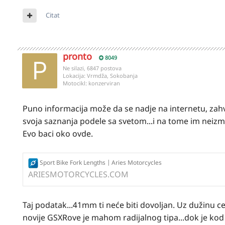
Citat
pronto
8049
Ne silazi, 6847 postova
Lokacija:
Vrmdža, Sokobanja
Motocikl:
konzerviran
Puno informacija može da se nadje na internetu, zahv
svoja saznanja podele sa svetom...i na tome im neiz
Evo baci oko ovde.
Sport Bike Fork Lengths | Aries Motorcycles
ARIESMOTORCYCLES.COM
Taj podatak...41mm ti neće biti dovoljan. Uz dužinu ce
novije GSXRove je mahom radijalnog tipa...dok je kod