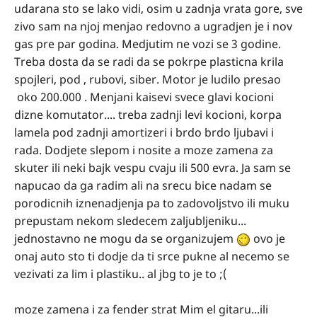
udarana sto se lako vidi, osim u zadnja vrata gore, sve
zivo sam na njoj menjao redovno a ugradjen je i nov
gas pre par godina. Medjutim ne vozi se 3 godine.
Treba dosta da se radi da se pokrpe plasticna krila
spojleri, pod , rubovi, siber. Motor je ludilo presao
oko 200.000 . Menjani kaisevi svece glavi kocioni
dizne komutator.... treba zadnji levi kocioni, korpa
lamela pod zadnji amortizeri i brdo brdo ljubavi i
rada. Dodjete slepom i nosite a moze zamena za
skuter ili neki bajk vespu cvaju ili 500 evra. Ja sam se
napucao da ga radim ali na srecu bice nadam se
porodicnih iznenadjenja pa to zadovoljstvo ili muku
prepustam nekom sledecem zaljubljeniku...
jednostavno ne mogu da se organizujem
ovo je
onaj auto sto ti dodje da ti srce pukne al necemo se
vezivati za lim i plastiku.. al jbg to je to ;(
moze zamena i za fender strat Mim el gitaru...ili