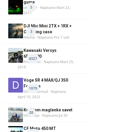
gume
5
dragan1
· Napisano
Mart 23,
2011
DJI Mic Mini 2TX + 1RX +
3
Charging case
Niksha
· Napisano
Pre 7 sati
Kawasaki Versys
650/1000
4327
ProMaster
· Napisano
Mart 25,
2019
Voge SR 4 MAX/QJ 350
Fortress
1079
Džim Džarmuš
· Napisano
April 10, 2023
Kupujem maglenke savet
20
Vitez Koja
· Napisano
Jul 30
CF Moto 450 MT