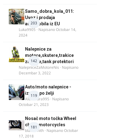
Samo_dobra_kola_011:
Uvoz i prodaja
203
automobila iz EU
Luka9905
· Napisano
Octobar 14,
2024
Nalepnice za
motore,skutere,trakice
142
za felne,tank protektori
NalepniceZaMotoreNis
· Napisano
Decembar 3, 2022
Auto/moto nalepnice -
izrada po želji
119
Alexandra995
· Napisano
Octobar 21, 2023
Nosač moto točka Wheel
chock motorcycles
181
blacksmith
· Napisano
Octobar
17, 2018