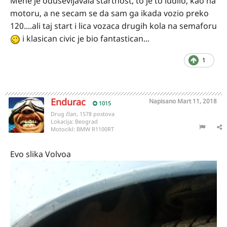
Mene je odusevljavala startnost, to je to ludilo, kao na
motoru, a ne secam se da sam ga ikada vozio preko
120....ali taj start i lica vozaca drugih kola na semaforu
i klasican civic je bio fantastican...
1
Endurac
Napisano
Mart 11, 2018
1015
Drug član, 1578 postova
Lokacija:
Beograd
Motocikl:
BMW R1100RT
Evo slika Volvoa