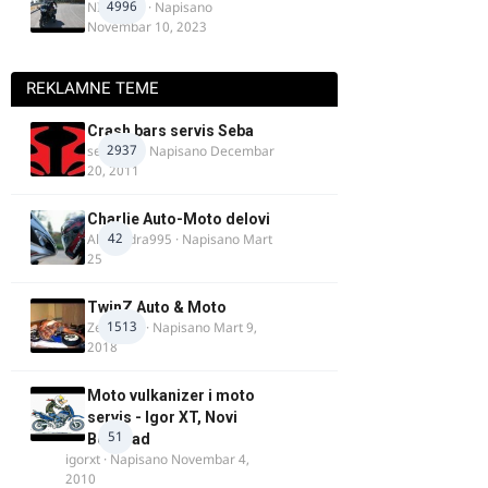
4996
NIKOLA 1
· Napisano
Novembar 10, 2023
REKLAMNE TEME
Crash bars servis Seba
2937
seba011
· Napisano
Decembar
20, 2011
Charlie Auto-Moto delovi
42
Alexandra995
· Napisano
Mart
25
TwinZ Auto & Moto
1513
Zeljkamp
· Napisano
Mart 9,
2018
Moto vulkanizer i moto
servis - Igor XT, Novi
51
Beograd
igorxt
· Napisano
Novembar 4,
2010