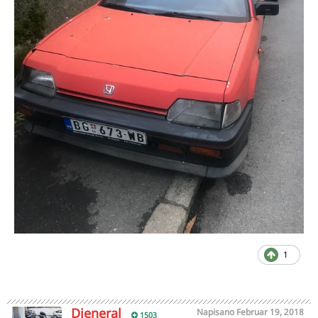
1
Djeneral
Napisano
Februar 19, 2018
1503