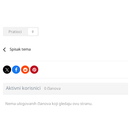
Pratioci
0
Spisak tema
Aktivni korisnici
0 članova
Nema ulogovanih članova koji gledaju ovu stranu.