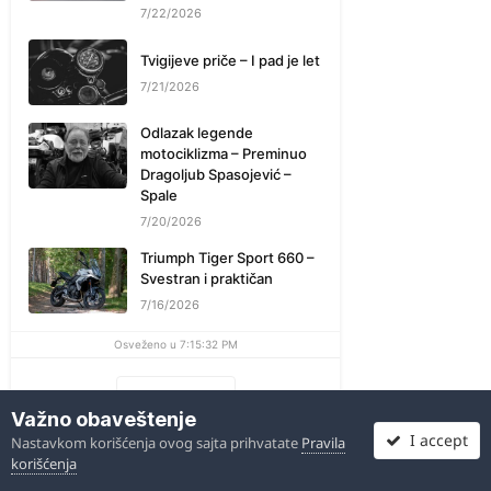
7/22/2026
Tvigijeve priče – I pad je let
7/21/2026
Odlazak legende
motociklizma – Preminuo
Dragoljub Spasojević –
Spale
7/20/2026
Triumph Tiger Sport 660 –
Svestran i praktičan
7/16/2026
Osveženo u 7:15:32 PM
Saznaj više
Važno obaveštenje
I accept
Nastavkom korišćenja ovog sajta prihvatate
Pravila
korišćenja