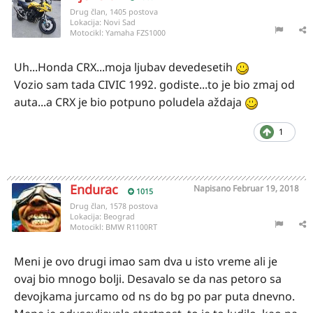
Drug član, 1405 postova
Lokacija:
Novi Sad
Motocikl:
Yamaha FZS1000
Uh...Honda CRX...moja ljubav devedesetih
Vozio sam tada CIVIC 1992. godiste...to je bio zmaj od
auta...a CRX je bio potpuno poludela aždaja
1
Endurac
Napisano
Februar 19, 2018
1015
Drug član, 1578 postova
Lokacija:
Beograd
Motocikl:
BMW R1100RT
Meni je ovo drugi imao sam dva u isto vreme ali je
ovaj bio mnogo bolji. Desavalo se da nas petoro sa
devojkama jurcamo od ns do bg po par puta dnevno.