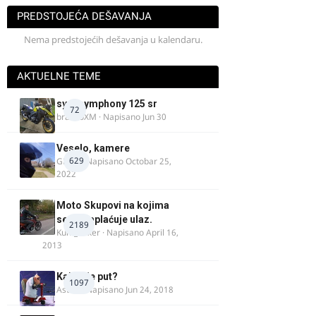
PREDSTOJEĆA DEŠAVANJA
Nema predstojećih dešavanja u kalendaru.
AKTUELNE TEME
sym symphony 125 sr
72
brankoXM
· Napisano
Jun 30
Veselo, kamere
629
GR 46
· Napisano
Octobar 25,
2022
Moto Skupovi na kojima
se ne naplaćuje ulaz.
2189
Kum_Mixer
· Napisano
April 16,
2013
Kakav je put?
1097
Astral
· Napisano
Jun 24, 2018