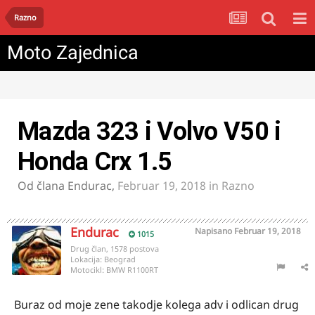
Razno
Moto Zajednica
Mazda 323 i Volvo V50 i
Honda Crx 1.5
Od člana
Endurac
,
Februar 19, 2018
in
Razno
Endurac
Napisano
Februar 19, 2018
1015
Drug član, 1578 postova
Lokacija:
Beograd
Motocikl:
BMW R1100RT
Buraz od moje zene takodje kolega adv i odlican drug