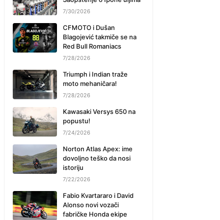
7/30/2026
CFMOTO i Dušan
Blagojević takmiče se na
Red Bull Romaniacs
7/28/2026
Triumph i Indian traže
moto mehaničara!
7/28/2026
Kawasaki Versys 650 na
popustu!
7/24/2026
Norton Atlas Apex: ime
dovoljno teško da nosi
istoriju
7/22/2026
Fabio Kvartararo i David
Alonso novi vozači
fabričke Honda ekipe