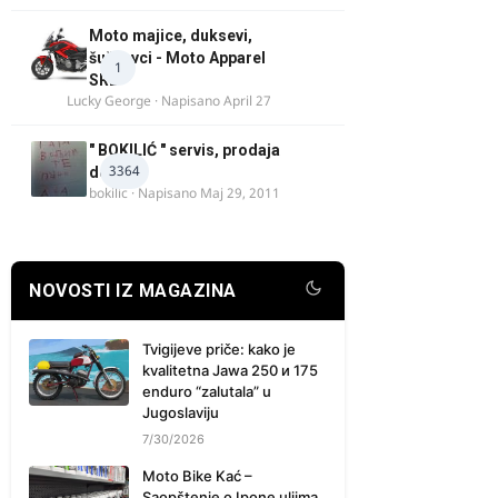
Moto majice, duksevi,
šuškavci - Moto Apparel
1
SRB
Lucky George
· Napisano
April 27
" BOKILIĆ " servis, prodaja
3364
delova
bokilic
· Napisano
Maj 29, 2011
NOVOSTI IZ MAGAZINA
Tvigijeve priče: kako je
kvalitetna Jawa 250 и 175
enduro “zalutala” u
Jugoslaviju
7/30/2026
Moto Bike Kać –
Saopštenje o Ipone uljima