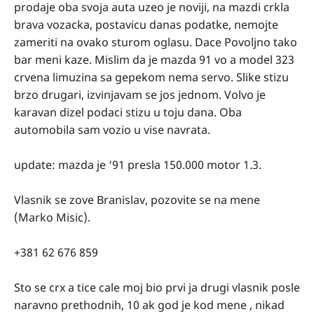
prodaje oba svoja auta uzeo je noviji, na mazdi crkla
brava vozacka, postavicu danas podatke, nemojte
zameriti na ovako sturom oglasu. Dace Povoljno tako
bar meni kaze. Mislim da je mazda 91 vo a model 323
crvena limuzina sa gepekom nema servo. Slike stizu
brzo drugari, izvinjavam se jos jednom. Volvo je
karavan dizel podaci stizu u toju dana. Oba
automobila sam vozio u vise navrata.
update: mazda je ‘91 presla 150.000 motor 1.3.
Vlasnik se zove Branislav, pozovite se na mene
(Marko Misic).
‭+381 62 676 859‬
Sto se crx a tice cale moj bio prvi ja drugi vlasnik posle
naravno prethodnih, 10 ak god je kod mene , nikad