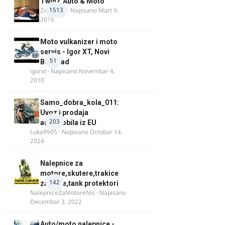
TwinZ Auto & Moto
1513
Zeljkamp
· Napisano
Mart 9,
2018
Moto vulkanizer i moto
servis - Igor XT, Novi
51
Beograd
igorxt
· Napisano
Novembar 4,
2010
Samo_dobra_kola_011:
Uvoz i prodaja
203
automobila iz EU
Luka9905
· Napisano
Octobar 14,
2024
Nalepnice za
motore,skutere,trakice
142
za felne,tank protektori
NalepniceZaMotoreNis
· Napisano
Decembar 3, 2022
Auto/moto nalepnice -