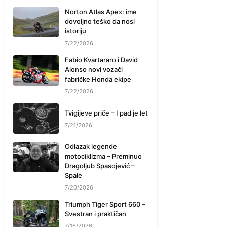
Norton Atlas Apex: ime
dovoljno teško da nosi
istoriju
7/22/2026
Fabio Kvartararo i David
Alonso novi vozači
fabričke Honda ekipe
7/22/2026
Tvigijeve priče – I pad je let
7/21/2026
Odlazak legende
motociklizma – Preminuo
Dragoljub Spasojević –
Spale
7/20/2026
Triumph Tiger Sport 660 –
Svestran i praktičan
7/16/2026