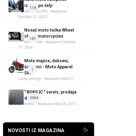
izrada po želji
119
Alexandra995
· Napisano
Octobar 21, 2023
Nosač moto točka Wheel
chock motorcycles
181
blacksmith
· Napisano
Octobar
17, 2018
Moto majice, duksevi,
šuškavci - Moto Apparel
1
SRB
Lucky George
· Napisano
April 27
" BOKILIĆ " servis, prodaja
3364
delova
bokilic
· Napisano
Maj 29, 2011
NOVOSTI IZ MAGAZINA