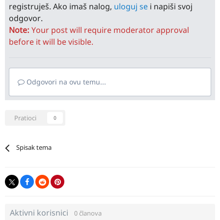
registruješ. Ako imaš nalog,
uloguj se
i napiši svoj
odgovor.
Note:
Your post will require moderator approval
before it will be visible.
Odgovori na ovu temu...
Pratioci
0
Spisak tema
Aktivni korisnici
0 članova