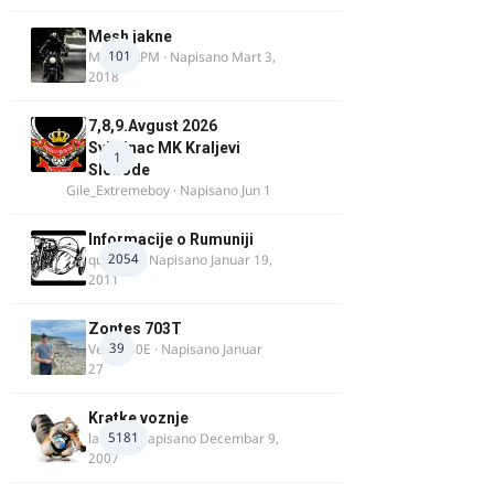
Mesh jakne
101
MostarRPM
· Napisano
Mart 3,
2018
7,8,9.Avgust 2026
Svilajnac MK Kraljevi
1
Slobode
Gile_Extremeboy
· Napisano
Jun 1
Informacije o Rumuniji
2054
quasaar
· Napisano
Januar 19,
2011
Zontes 703T
39
Verdi350E
· Napisano
Januar
27
Kratke voznje
5181
lalajko
· Napisano
Decembar 9,
2007