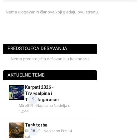
Nema ulogovanih članova koji gledaju ovu stranu.
PREDSTOJEĆA DEŠAVANJA
Nema predstojećih dešavanja u kalendaru.
AKTUELNE TEME
Karpati 2026 -
Transalpina i
5
Transfagarasan
Mire019
· Napisano
Nedelja u
12:44
Tank torba
16
Rider000
· Napisano
Pre 14
sati