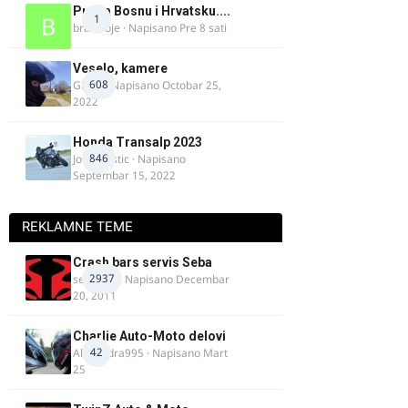
Put za Bosnu i Hrvatsku....
1
bradivoje
· Napisano
Pre 8 sati
Veselo, kamere
608
GR 46
· Napisano
Octobar 25,
2022
Honda Transalp 2023
846
Jovan Ristic
· Napisano
Septembar 15, 2022
REKLAMNE TEME
Crash bars servis Seba
2937
seba011
· Napisano
Decembar
20, 2011
Charlie Auto-Moto delovi
42
Alexandra995
· Napisano
Mart
25