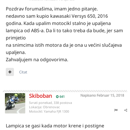
Pozdrav forumašima, imam jedno pitanje.
nedavno sam kupio kawasaki Versys 650, 2016
godina. Kada upalim motocikl stalno je upaljena
lampica od ABS-a. Da li to tako treba da bude, jer sam
primjetio
na snimcima istih motora da je ona u većini slučajeva
upaljena.
Zahvaljujem na odgovorima.
Citat
Skiboban
Napisano
Februar 15, 2018
641
Svrati ponekad, 338 postova
Lokacija:
Obrenovac
Motocikl:
Yamaha FJR 1300
Lampica se gasi kada motor krene i postigne