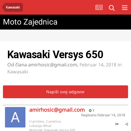
Kawasaki
Moto Zajednica
Kawasaki Versys 650
Od člana
amirhosic@gmail.com
,
Februar 14, 2018
in
Kawasaki
Napiši svoj odgovor
amirhosic@gmail.com
1
Napisano
Februar 14, 2018
U prolazu, 2 postova
Lokacija:
Bihać
Motocikl:
Kawasaki Versys 650