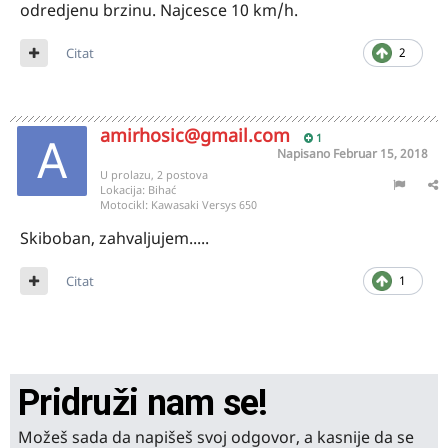
odredjenu brzinu. Najcesce 10 km/h.
Citat
2
amirhosic@gmail.com
1
Napisano
Februar 15, 2018
U prolazu, 2 postova
Lokacija:
Bihać
Motocikl:
Kawasaki Versys 650
Skiboban, zahvaljujem.....
Citat
1
Pridruži nam se!
Možeš sada da napišeš svoj odgovor, a kasnije da se