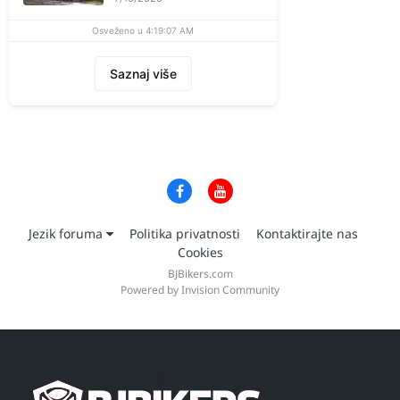
Osveženo u 4:19:07 AM
Saznaj više
Jezik foruma
Politika privatnosti
Kontaktirajte nas
Cookies
BJBikers.com
Powered by Invision Community