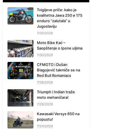
Tvigijeve priče: kako je
kvalitetna Jawa 250 и 175
enduro “zalutala” u
Jugoslaviju
7/30/2026
Moto Bike Kać –
Saopštenje o Ipone uljima
7/30/2026
CFMOTO i Dušan
Blagojević takmiče se na
Red Bull Romaniacs
7/28/2026
Triumph i Indian traže
moto mehaničara!
7/28/2026
Kawasaki Versys 650 na
popustu!
7/24/2026