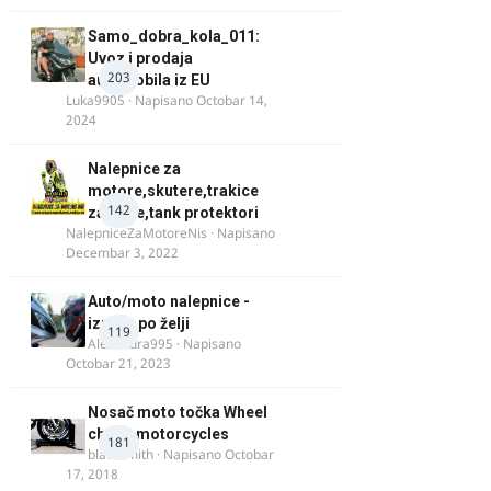
Samo_dobra_kola_011:
Uvoz i prodaja
203
automobila iz EU
Luka9905
· Napisano
Octobar 14,
2024
Nalepnice za
motore,skutere,trakice
142
za felne,tank protektori
NalepniceZaMotoreNis
· Napisano
Decembar 3, 2022
Auto/moto nalepnice -
izrada po želji
119
Alexandra995
· Napisano
Octobar 21, 2023
Nosač moto točka Wheel
chock motorcycles
181
blacksmith
· Napisano
Octobar
17, 2018