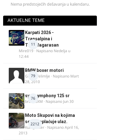
Nema predstojećih dešavanja u kalendaru.
AKTUELNE TEME
Karpati 2026 -
Transalpina i
11
Transfagarasan
Mire019
· Napisano
Nedelja u
12:44
BMW boxer motori
79
Guest Velimlje · Napisano
Mart
28, 2010
sym symphony 125 sr
76
brankoXM
· Napisano
Jun 30
Moto Skupovi na kojima
se ne naplaćuje ulaz.
2212
Kum_Mixer
· Napisano
April 16,
2013