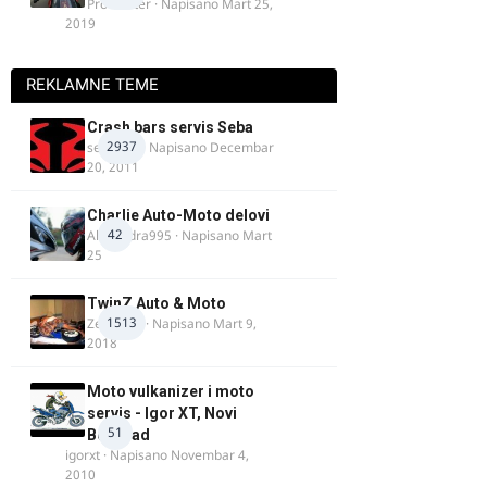
ProMaster
· Napisano
Mart 25,
2019
REKLAMNE TEME
Crash bars servis Seba
2937
seba011
· Napisano
Decembar
20, 2011
Charlie Auto-Moto delovi
42
Alexandra995
· Napisano
Mart
25
TwinZ Auto & Moto
1513
Zeljkamp
· Napisano
Mart 9,
2018
Moto vulkanizer i moto
servis - Igor XT, Novi
51
Beograd
igorxt
· Napisano
Novembar 4,
2010