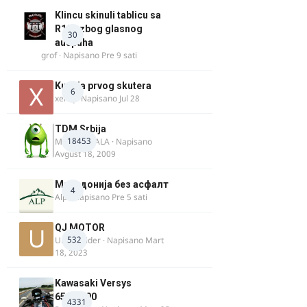
Klincu skinuli tablicu sa
R125 zbog glasnog
30
auspuha
grof
· Napisano
Pre 9 sati
Kupnja prvog skutera
6
xertq
· Napisano
Jul 28
TDM Srbija
18453
MURICAMALA
· Napisano
Avgust 18, 2009
Македонија без асфалт
4
Alp
· Napisano
Pre 5 sati
QJ MOTOR
532
Urban Rider
· Napisano
Mart
18, 2023
Kawasaki Versys
650/1000
4331