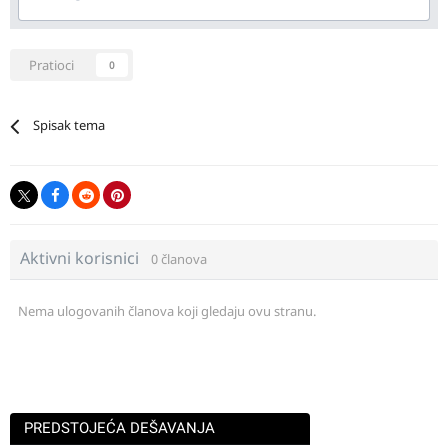
Pratioci
0
Spisak tema
Aktivni korisnici
0 članova
Nema ulogovanih članova koji gledaju ovu stranu.
PREDSTOJEĆA DEŠAVANJA