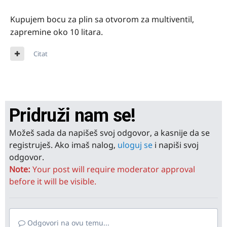
Kupujem bocu za plin sa otvorom za multiventil,
zapremine oko 10 litara.
Citat
Pridruži nam se!
Možeš sada da napišeš svoj odgovor, a kasnije da se
registruješ. Ako imaš nalog,
uloguj se
i napiši svoj
odgovor.
Note:
Your post will require moderator approval
before it will be visible.
Odgovori na ovu temu...