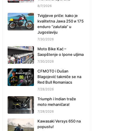
8/7/2026
Tvigijeve priče: kako je
kvalitetna Jawa 250 и 175
enduro “zalutala” u
Jugoslaviju
7/30/2026
Moto Bike Kać –
Saopštenje o Ipone uljima
7/30/2026
CFMOTO i Dušan
Blagojević takmiče se na
Red Bull Romaniacs
7/28/2026
Triumph i Indian traže
moto mehaničara!
7/28/2026
Kawasaki Versys 650 na
popustu!