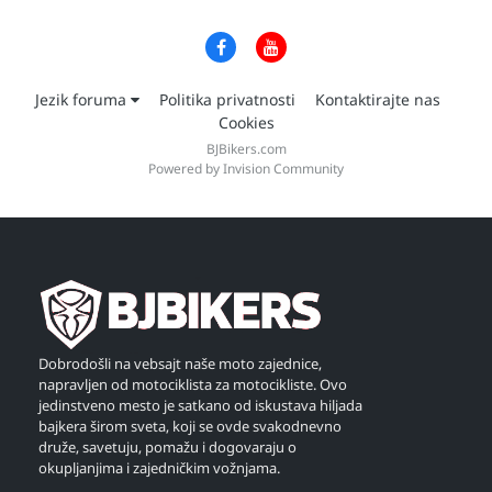
Jezik foruma
Politika privatnosti
Kontaktirajte nas
Cookies
BJBikers.com
Powered by Invision Community
Dobrodošli na vebsajt naše moto zajednice,
napravljen od motociklista za motocikliste. Ovo
jedinstveno mesto je satkano od iskustava hiljada
bajkera širom sveta, koji se ovde svakodnevno
druže, savetuju, pomažu i dogovaraju o
okupljanjima i zajedničkim vožnjama.