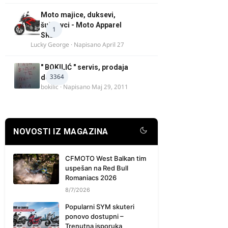
Moto majice, duksevi,
šuškavci - Moto Apparel
1
SRB
Lucky George
· Napisano
April 27
" BOKILIĆ " servis, prodaja
3364
delova
bokilic
· Napisano
Maj 29, 2011
NOVOSTI IZ MAGAZINA
CFMOTO West Balkan tim
uspešan na Red Bull
Romaniacs 2026
8/7/2026
Popularni SYM skuteri
ponovo dostupni –
Trenutna isporuka