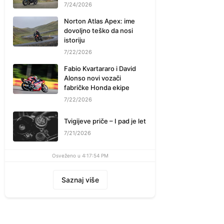
7/24/2026
Norton Atlas Apex: ime
dovoljno teško da nosi
istoriju
7/22/2026
Fabio Kvartararo i David
Alonso novi vozači
fabričke Honda ekipe
7/22/2026
Tvigijeve priče – I pad je let
7/21/2026
Osveženo u 4:17:54 PM
Saznaj više