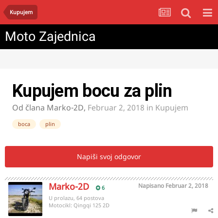
Kupujem
Moto Zajednica
Kupujem bocu za plin
Od člana
Marko-2D
,
Februar 2, 2018
in
Kupujem
boca
plin
Napiši svoj odgovor
Marko-2D
Napisano
Februar 2, 2018
6
U prolazu, 64 postova
Motocikl:
Qingqi 125 2D