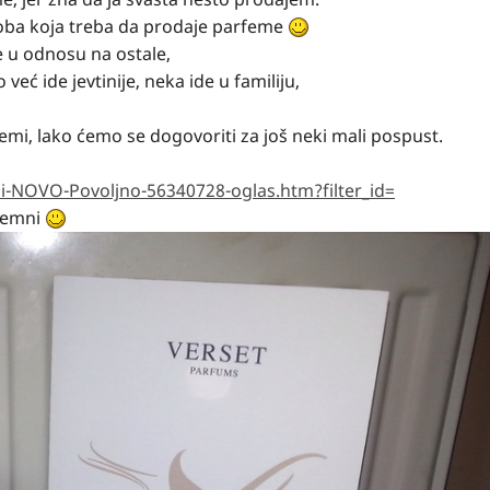
soba koja treba da prodaje parfeme
 u odnosu na ostale,
eć ide jevtinije, neka ide u familiju,
femi, lako ćemo se dogovoriti za još neki mali pospust.
NOVO-Povoljno-56340728-oglas.htm?filter_id=
premni