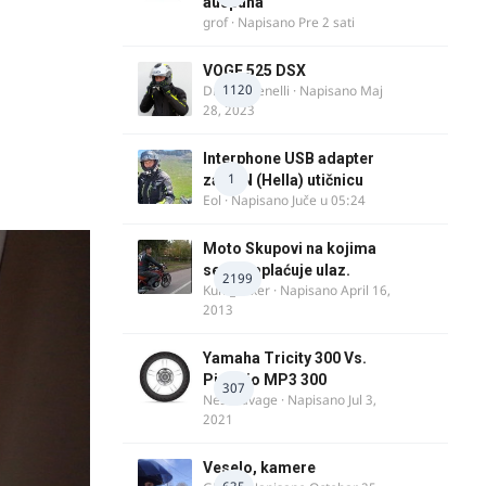
auspuha
grof
· Napisano
Pre 2 sati
VOGE 525 DSX
1120
DraganBenelli
· Napisano
Maj
28, 2023
Interphone USB adapter
1
za DIN (Hella) utičnicu
Eol
· Napisano
Juče u 05:24
Moto Skupovi na kojima
se ne naplaćuje ulaz.
2199
Kum_Mixer
· Napisano
April 16,
2013
Yamaha Tricity 300 Vs.
Piaggio MP3 300
307
Nesasavage
· Napisano
Jul 3,
2021
Veselo, kamere