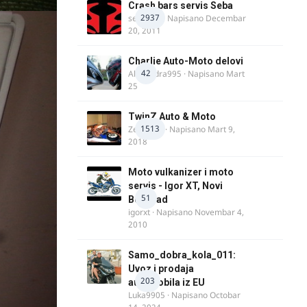
Crash bars servis Seba
2937
seba011
· Napisano
Decembar
20, 2011
Charlie Auto-Moto delovi
42
Alexandra995
· Napisano
Mart
25
TwinZ Auto & Moto
1513
Zeljkamp
· Napisano
Mart 9,
2018
Moto vulkanizer i moto
servis - Igor XT, Novi
51
Beograd
igorxt
· Napisano
Novembar 4,
2010
Samo_dobra_kola_011:
Uvoz i prodaja
203
automobila iz EU
Luka9905
· Napisano
Octobar