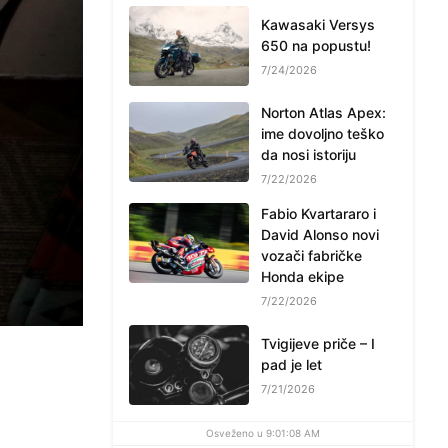
Kawasaki Versys
650 na popustu!
7/24/2026
Norton Atlas Apex:
ime dovoljno teško
da nosi istoriju
7/22/2026
Fabio Kvartararo i
David Alonso novi
vozači fabričke
Honda ekipe
7/22/2026
Tvigijeve priče – I
pad je let
7/21/2026
Osveženo u 9:01:08 AM