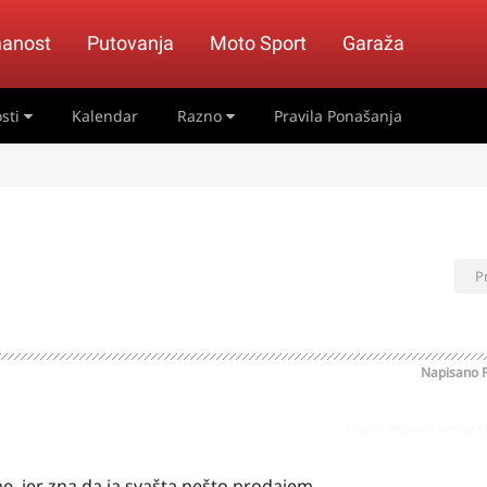
anost
Putovanja
Moto Sport
Garaža
sti
Kalendar
Razno
Pravila Ponašanja
P
Napisano
Prijavi odgovor kao pr
me, jer zna da ja svašta nešto prodajem.