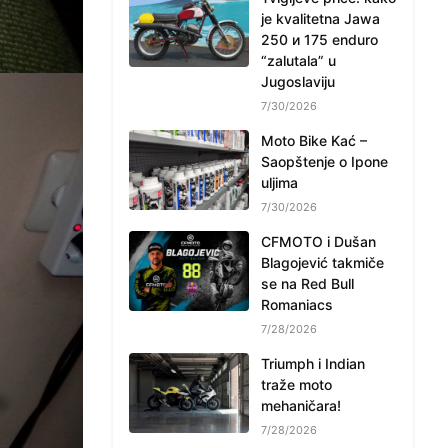
je kvalitetna Jawa
250 и 175 enduro
“zalutala” u
Jugoslaviju
7/30/2026
Moto Bike Kać –
Saopštenje o Ipone
uljima
7/30/2026
CFMOTO i Dušan
Blagojević takmiče
se na Red Bull
Romaniacs
7/28/2026
Triumph i Indian
traže moto
mehaničara!
7/28/2026