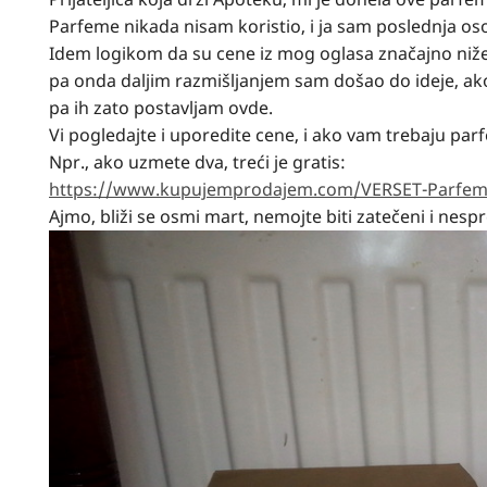
Parfeme nikada nisam koristio, i ja sam poslednja o
Idem logikom da su cene iz mog oglasa značajno niže
pa onda daljim razmišljanjem sam došao do ideje, ako v
pa ih zato postavljam ovde.
Vi pogledajte i uporedite cene, i ako vam trebaju par
Npr., ako uzmete dva, treći je gratis:
https://www.kupujemprodajem.com/VERSET-Parfemi-
Ajmo, bliži se osmi mart, nemojte biti zatečeni i nes