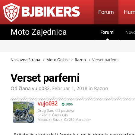
Forum
Hum
Moto Zajednica
Forumi
Novo
Naslovna Strana
Moto Oglasi
Razno
Verset parfemi
Verset parfemi
Od člana
vujo032
,
Februar 1, 2018
in
Razno
vujo032
3096
Drug član, 442 postova
Lokacija:
Čačak City
Motocikl:
Suzuki Gz 250 Marauder
Prijateljica koja drži Apoteku, mi je donela ove parfe