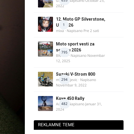
635
GR 46
· Napisano
Octobar 25,
2022
12. Moto GP Silverstone,
1
UK, 2026
mixa
· Napisano
Pre 2 sati
Moto sport vesti za
sezonu 2026
795
BRACO
· Napisano
Novembar
12, 2025
Suzuki V-Strom 800
294
m.milivojevic
· Napisano
Novembar 9, 2022
Kove 450 Rally
482
AnteK
· Napisano
Januar 31,
2024
REKLAMNE TEME