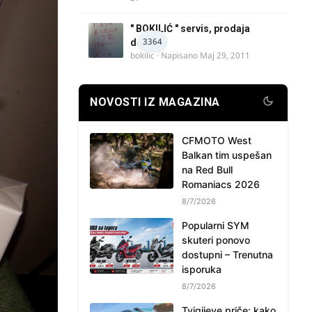
" BOKILIĆ " servis, prodaja
3364
delova
bokilic
· Napisano
Maj 29, 2011
NOVOSTI IZ MAGAZINA
CFMOTO West
Balkan tim uspešan
na Red Bull
Romaniacs 2026
8/7/2026
Popularni SYM
skuteri ponovo
dostupni – Trenutna
isporuka
8/7/2026
Tvigijeve priče: kako