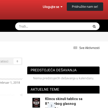
Pridružite nam se!
Ulogujte se
Sve Aktivnosti
ratioci
0
PREDSTOJEĆA DEŠAVANJA
Nema predstojećih dešavanja u kalendaru.
Februar 1, 2018
AKTUELNE TEME
oblematičan
Klincu skinuli tablicu sa
R125 zbog glasnog
3