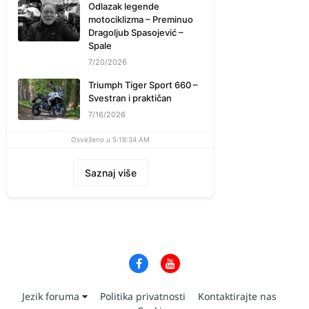
Odlazak legende
motociklizma – Preminuo
Dragoljub Spasojević –
Spale
7/20/2026
Triumph Tiger Sport 660 –
Svestran i praktičan
7/16/2026
Osveženo u 5:18:34 AM
Saznaj više
Jezik foruma
Politika privatnosti
Kontaktirajte nas