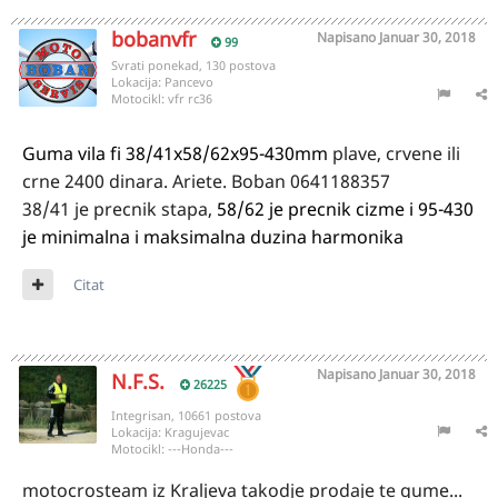
bobanvfr
Napisano
Januar 30, 2018
99
Svrati ponekad, 130 postova
Lokacija:
Pancevo
Motocikl:
vfr rc36
Guma vila fi 38/41x58/62x95-430mm
plave, crvene ili
crne 2400 dinara. Ariete. Boban 0641188357
38/41 je precnik stapa,
58/62 je precnik cizme i 95-430
je minimalna i maksimalna duzina harmonika
Citat
Napisano
Januar 30, 2018
N.F.S.
26225
Integrisan, 10661 postova
Lokacija:
Kragujevac
Motocikl:
---Honda---
motocrosteam iz Kraljeva takodje prodaje te gume...