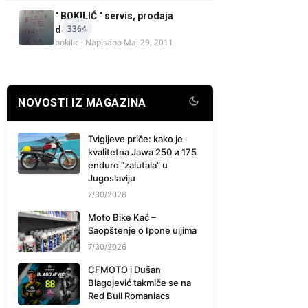
" BOKILIĆ " servis, prodaja
3364
delova
bokilic
· Napisano
Maj 29, 2011
NOVOSTI IZ MAGAZINA
Tvigijeve priče: kako je
kvalitetna Jawa 250 и 175
enduro “zalutala” u
Jugoslaviju
7/30/2026
Moto Bike Kać –
Saopštenje o Ipone uljima
7/30/2026
CFMOTO i Dušan
Blagojević takmiče se na
Red Bull Romaniacs