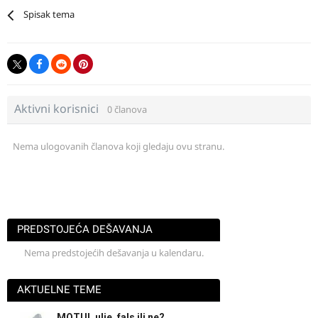
Spisak tema
Aktivni korisnici
0 članova
Nema ulogovanih članova koji gledaju ovu stranu.
PREDSTOJEĆA DEŠAVANJA
Nema predstojećih dešavanja u kalendaru.
AKTUELNE TEME
MOTUL ulje, fals ili ne?