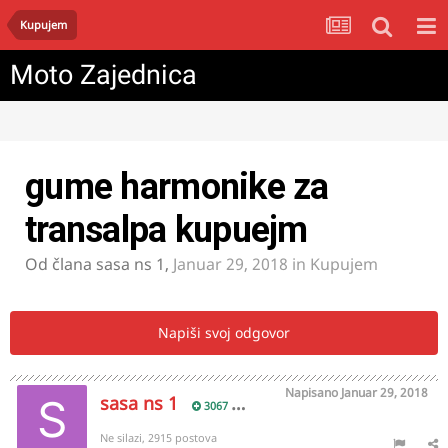
Kupujem
Moto Zajednica
gume harmonike za
transalpa kupuejm
Od člana
sasa ns 1
,
Januar 29, 2018
in
Kupujem
Napiši svoj odgovor
Napisano
Januar 29, 2018
sasa ns 1
3067
Ne silazi, 2915 postova