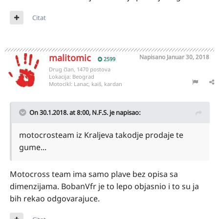
Citat
malitomic
Napisano
Januar 30, 2018
2599
Drug član, 1470 postova
Lokacija:
Beograd
Motocikl:
Lanac, kaiš, kardan
On 30.1.2018. at 8:00,
N.F.S.
je napisao:
motocrosteam iz Kraljeva takodje prodaje te
gume...
Motocross team ima samo plave bez opisa sa
dimenzijama. BobanVfr je to lepo objasnio i to su ja
bih rekao odgovarajuce.