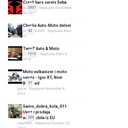
Crash bars servis Seba
2937
seba011
· Napisano
Decembar
20, 2011
Charlie Auto-Moto delovi
42
Alexandra995
· Napisano
Mart
25
TwinZ Auto & Moto
1513
Zeljkamp
· Napisano
Mart 9,
2018
Moto vulkanizer i moto
servis - Igor XT, Novi
51
Beograd
igorxt
· Napisano
Novembar 4,
2010
Samo_dobra_kola_011:
Uvoz i prodaja
203
automobila iz EU
Luka9905
· Napisano
Octobar 14,