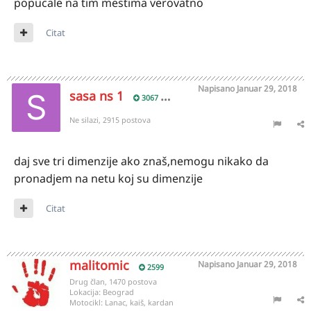
popucale na tim mestima verovatno
Citat
Napisano
Januar 29, 2018
sasa ns 1
3067
Ne silazi, 2915 postova
daj sve tri dimenzije ako znaš,nemogu nikako da
pronadjem na netu koj su dimenzije
Citat
malitomic
Napisano
Januar 29, 2018
2599
Drug član, 1470 postova
Lokacija:
Beograd
Motocikl:
Lanac, kaiš, kardan