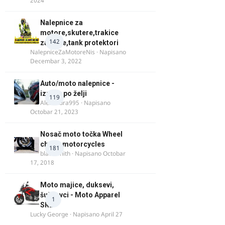
2024
Nalepnice za
motore,skutere,trakice
142
za felne,tank protektori
NalepniceZaMotoreNis
· Napisano
Decembar 3, 2022
Auto/moto nalepnice -
izrada po želji
119
Alexandra995
· Napisano
Octobar 21, 2023
Nosač moto točka Wheel
chock motorcycles
181
blacksmith
· Napisano
Octobar
17, 2018
Moto majice, duksevi,
šuškavci - Moto Apparel
1
SRB
Lucky George
· Napisano
April 27