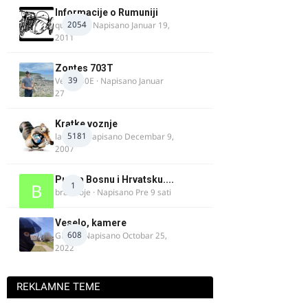
Informacije o Rumuniji
2054
quasaar
· Napisano
Januar 19,
2011
Zontes 703T
39
Verdi350E
· Napisano
Januar
27
Kratke voznje
5181
lalajko
· Napisano
Decembar 9,
2007
Put za Bosnu i Hrvatsku....
1
bradivoje
· Napisano
Pre 9 sati
Veselo, kamere
608
GR 46
· Napisano
Octobar 25,
2022
REKLAMNE TEME