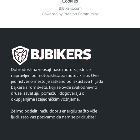
Cookies
BJBikers.com
Powered by Invision Community
Dobrodošli na vebsajt naše moto zajednice,
napravljen od motociklista za motocikliste. Ovo
jedinstveno mesto je satkano od iskustava hiljada
bajkera širom sveta, koji se ovde svakodnevno
druže, savetuju, pomažu i dogovaraju o
okupljanjima i zajedničkim vožnjama.
Želimo podeliti našu dobru energiju sa što više
ljudi, zato vas pozivamo da nam se pridružite!