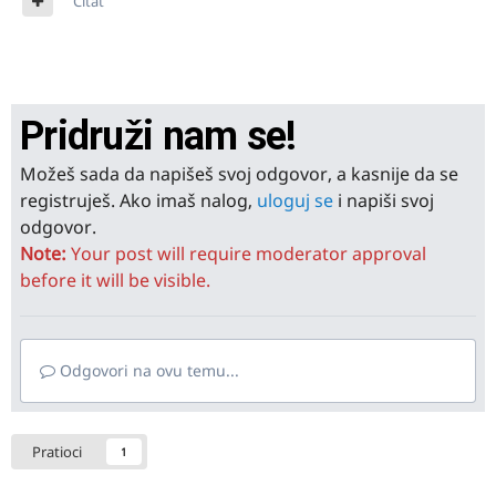
Citat
Pridruži nam se!
Možeš sada da napišeš svoj odgovor, a kasnije da se
registruješ. Ako imaš nalog,
uloguj se
i napiši svoj
odgovor.
Note:
Your post will require moderator approval
before it will be visible.
Odgovori na ovu temu...
Pratioci
1