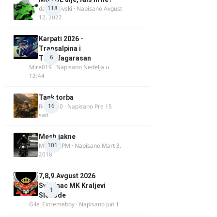
118
dalipopovski
· Napisano
Avgust
12, 2022
Karpati 2026 -
Transalpina i
6
Transfagarasan
Mire019
· Napisano
Nedelja u
12:44
Tank torba
16
Rider000
· Napisano
Pre 15
sati
Mesh jakne
101
MostarRPM
· Napisano
Mart 3,
2018
7,8,9.Avgust 2026
Svilajnac MK Kraljevi
1
Slobode
Gile_Extremeboy
· Napisano
Jun 1