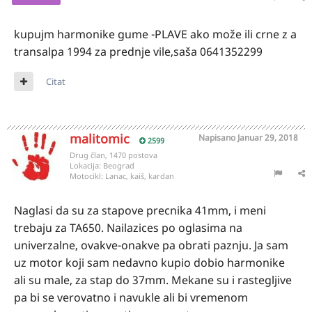
kupujm harmonike gume -PLAVE ako može ili crne z a
transalpa 1994 za prednje vile,saša 0641352299
Citat
malitomic
Napisano
Januar 29, 2018
2599
Drug član, 1470 postova
Lokacija:
Beograd
Motocikl:
Lanac, kaiš, kardan
Naglasi da su za stapove precnika 41mm, i meni
trebaju za TA650. Nailazices po oglasima na
univerzalne, ovakve-onakve pa obrati paznju. Ja sam
uz motor koji sam nedavno kupio dobio harmonike
ali su male, za stap do 37mm. Mekane su i rastegljive
pa bi se verovatno i navukle ali bi vremenom