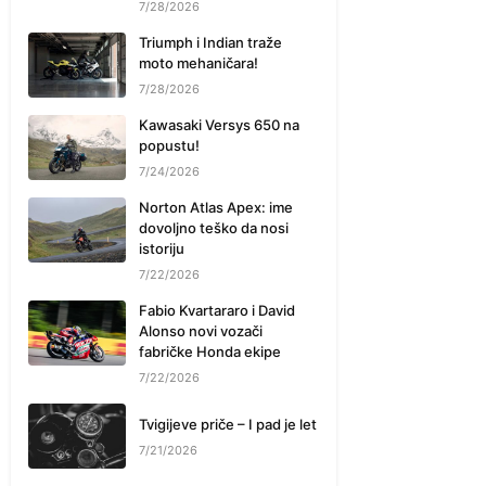
7/28/2026
Triumph i Indian traže
moto mehaničara!
7/28/2026
Kawasaki Versys 650 na
popustu!
7/24/2026
Norton Atlas Apex: ime
dovoljno teško da nosi
istoriju
7/22/2026
Fabio Kvartararo i David
Alonso novi vozači
fabričke Honda ekipe
7/22/2026
Tvigijeve priče – I pad je let
7/21/2026