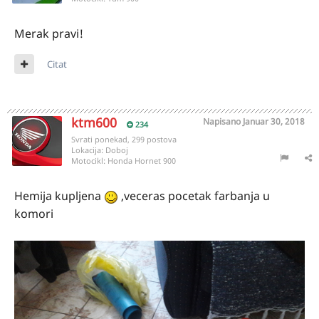
Merak pravi!
Citat
ktm600
Napisano
Januar 30, 2018
234
Svrati ponekad, 299 postova
Lokacija:
Doboj
Motocikl:
Honda Hornet 900
Hemija kupljena
,veceras pocetak farbanja u
komori