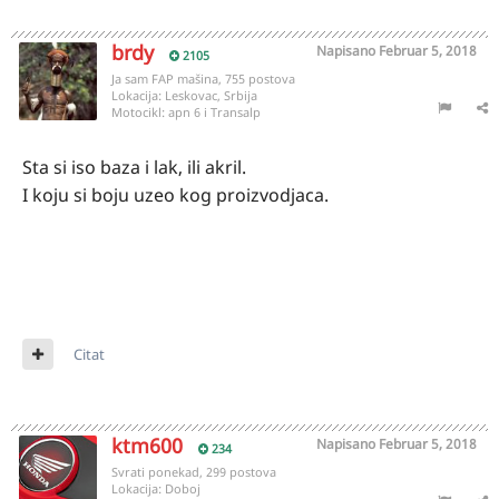
brdy
Napisano
Februar 5, 2018
2105
Ja sam FAP mašina, 755 postova
Lokacija:
Leskovac, Srbija
Motocikl:
apn 6 i Transalp
Sta si iso baza i lak, ili akril.
I koju si boju uzeo kog proizvodjaca.
Citat
ktm600
Napisano
Februar 5, 2018
234
Svrati ponekad, 299 postova
Lokacija:
Doboj