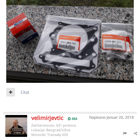
Citat
velimirjevtic
Napisano
Januar 26, 2018
484
Zainteresovan, 631 postova
Lokacija:
Beograd/Užice
Motocikl:
Transalp 650