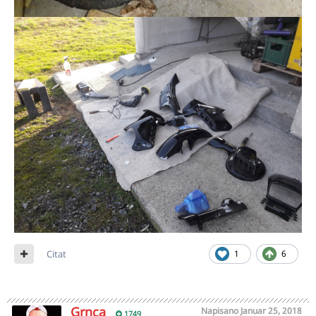
Citat
1
6
Grnca
Napisano
Januar 25, 2018
1749