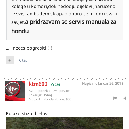
kolege u komori,dok nedodju dijelovi ,naruceno
je sve,kad budem sklapao dobro ce mi doci svaki
a pridrzavam se servis manuala za
savjet,
hondu
... i neces pogresiti !!!
Citat
ktm600
Napisano
Januar 26, 2018
234
Svrati ponekad, 299 postova
Lokacija:
Doboj
Motocikl:
Honda Hornet 900
Polako stizu dijelovi