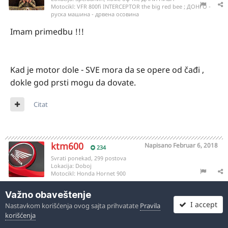
Motocikl:
VFR 800fi INTERCEPTOR the big red bee ; ДОНГО -
руска машина - дрвена осовина
Imam primedbu !!!
Kad je motor dole - SVE mora da se opere od čađi ,
dokle god prsti mogu da dovate.
Citat
ktm600
Napisano
Februar 6, 2018
234
Svrati ponekad, 299 postova
Lokacija:
Doboj
Motocikl:
Honda Hornet 900
Važno obaveštenje
Cistio sam a ovo je ostalo nesto kao pollijepljeno ne
I accept
Nastavkom korišćenja ovog sajta prihvatate
Pravila
znam cime da ga uklonim.
korišćenja