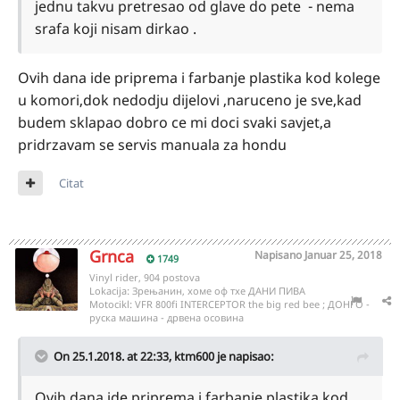
jednu takvu pretresao od glave do pete - nema
srafa koji nisam dirkao .
Ovih dana ide priprema i farbanje plastika kod kolege
u komori,dok nedodju dijelovi ,naruceno je sve,kad
budem sklapao dobro ce mi doci svaki savjet,a
pridrzavam se servis manuala za hondu
Citat
Grnca
Napisano
Januar 25, 2018
1749
Vinyl rider, 904 postova
Lokacija:
Зрењанин, хоме оф тхе ДАНИ ПИВА
Motocikl:
VFR 800fi INTERCEPTOR the big red bee ; ДОНГО -
руска машина - дрвена осовина
On 25.1.2018. at 22:33,
ktm600
je napisao:
Ovih dana ide priprema i farbanje plastika kod