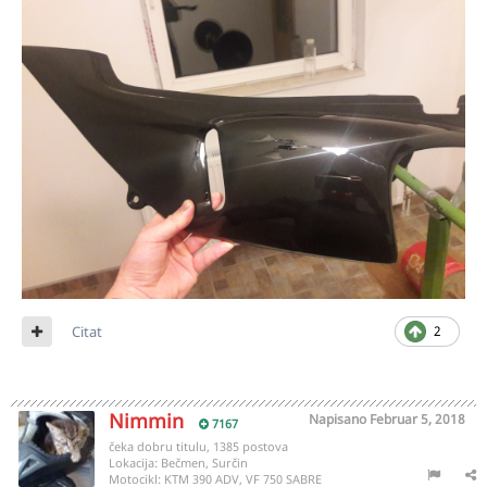
Citat
2
Nimmin
Napisano
Februar 5, 2018
7167
čeka dobru titulu, 1385 postova
Lokacija:
Bečmen, Surčin
Motocikl:
KTM 390 ADV, VF 750 SABRE