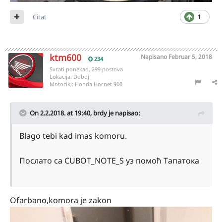
Citat
1
ktm600
Napisano
Februar 5, 2018
234
Svrati ponekad, 299 postova
Lokacija:
Doboj
Motocikl:
Honda Hornet 900
On 2.2.2018. at 19:40,
brdy
je napisao:
Blago tebi kad imas komoru.
Послато са CUBOT_NOTE_S уз помоћ Тапатока
Ofarbano,komora je zakon