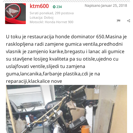
ktm600
Napisano
Januar 25, 2018
234
Svrati ponekad, 299 postova
Lokacija:
Doboj
Motocikl:
Honda Hornet 900
U toku je restauracija honde dominator 650.Masina je
rasklopljena radi zamjene gumica ventila,predhodni
vlasnik je zamjenio karike,bregastu i lanac ali gumice
su stavljene losijeg kvaliteta pa su otisle,ujedno cu
uslajfovati ventile,slijedi tu zamjena
guma,lancanika,farbanje plastika,cdi je na
reparaciji,klackalice nove