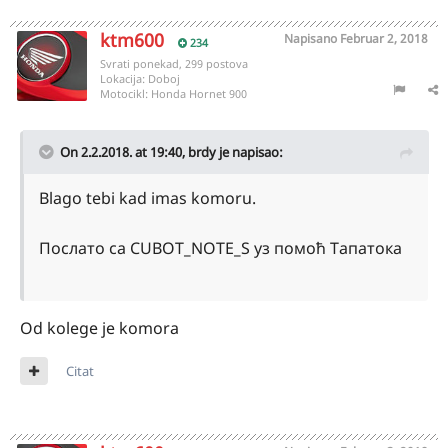
ktm600
Napisano
Februar 2, 2018
234
Svrati ponekad, 299 postova
Lokacija:
Doboj
Motocikl:
Honda Hornet 900
On 2.2.2018. at 19:40,
brdy
je napisao:
Blago tebi kad imas komoru.
Послато са CUBOT_NOTE_S уз помоћ Тапатока
Od kolege je komora
Citat