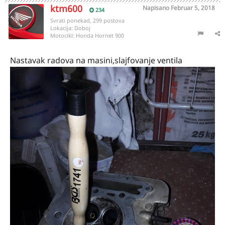
ktm600
Napisano
Februar 5, 2018
234
Svrati ponekad, 299 postova
Lokacija:
Doboj
Motocikl:
Honda Hornet 900
Nastavak radova na masini,slajfovanje ventila