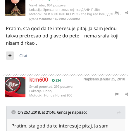
Vinyl rider, 904 postova
Lokacija:
Зрењанин, хоме оф тхе ДАНИ ПИВА
Motocikl:
VFR 800fi INTERCEPTOR the big red bee ; ДОНГО -
руска машина - дрвена осовина
Pratim, sta god da te interesuje pitaj. Ja sam jednu
takvu pretresao od glave do pete - nema srafa koji
nisam dirkao .
Citat
ktm600
Napisano
Januar 25, 2018
234
Svrati ponekad, 299 postova
Lokacija:
Doboj
Motocikl:
Honda Hornet 900
On 25.1.2018. at 21:46,
Grnca
je napisao:
Pratim, sta god da te interesuje pitaj. Ja sam