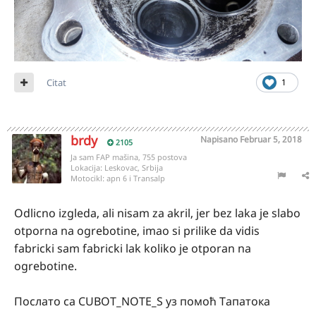
Citat
1
brdy
Napisano
Februar 5, 2018
2105
Ja sam FAP mašina, 755 postova
Lokacija:
Leskovac, Srbija
Motocikl:
apn 6 i Transalp
Odlicno izgleda, ali nisam za akril, jer bez laka je slabo
otporna na ogrebotine, imao si prilike da vidis
fabricki sam fabricki lak koliko je otporan na
ogrebotine.
Послато са CUBOT_NOTE_S уз помоћ Тапатока