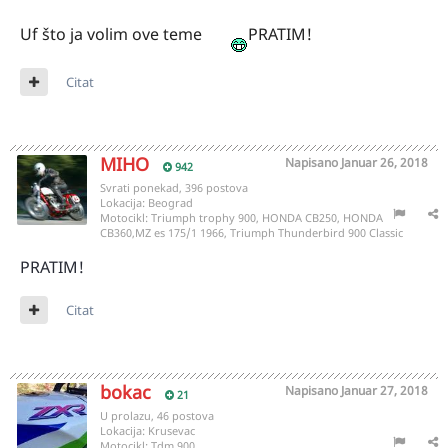
Uf što ja volim ove teme
PRATIM!
Citat
MIHO
Napisano
Januar 26, 2018
942
Svrati ponekad, 396 postova
Lokacija:
Beograd
Motocikl:
Triumph trophy 900, HONDA CB250, HONDA
CB360,MZ es 175/1 1966, Triumph Thunderbird 900 Classic
PRATIM!
Citat
bokac
Napisano
Januar 27, 2018
21
U prolazu, 46 postova
Lokacija:
Krusevac
Motocikl:
Tdm 900