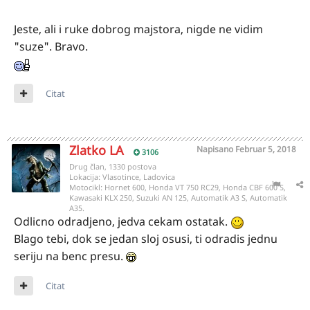
Jeste, ali i ruke dobrog majstora, nigde ne vidim
"suze". Bravo.
Citat
Zlatko LA
Napisano
Februar 5, 2018
3106
Drug član, 1330 postova
Lokacija:
Vlasotince, Ladovica
Motocikl:
Hornet 600, Honda VT 750 RC29, Honda CBF 600 S,
Kawasaki KLX 250, Suzuki AN 125, Automatik A3 S, Automatik
A35.
Odlicno odradjeno, jedva cekam ostatak.
Blago tebi, dok se jedan sloj osusi, ti odradis jednu
seriju na benc presu.
Citat