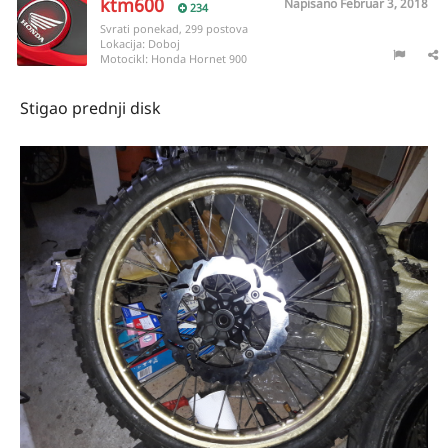
ktm600
Napisano
Februar 3, 2018
234
Svrati ponekad, 299 postova
Lokacija:
Doboj
Motocikl:
Honda Hornet 900
Stigao prednji disk