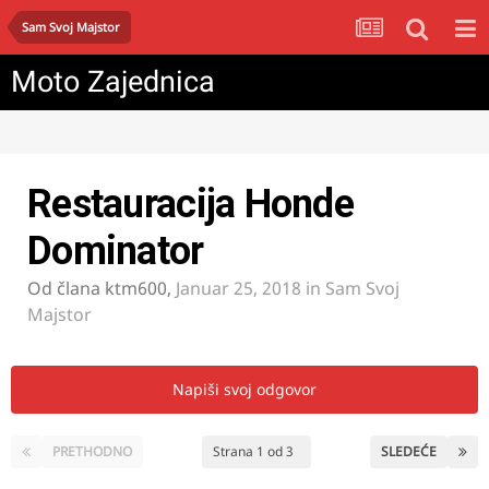
Sam Svoj Majstor
Moto Zajednica
Restauracija Honde
Dominator
Od člana
ktm600
,
Januar 25, 2018
in
Sam Svoj
Majstor
Napiši svoj odgovor
PRETHODNO
Strana 1 od 3
SLEDEĆE