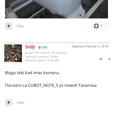
Citat
1
brdy
Napisano
Februar 2, 2018
2105
Ja sam FAP mašina, 755 postova
Lokacija:
Leskovac, Srbija
Motocikl:
apn 6 i Transalp
Blago tebi kad imas komoru.
Послато са CUBOT_NOTE_S уз помоћ Тапатока
Citat