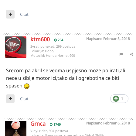
Citat
ktm600
Napisano
Februar 5, 2018
234
Svrati ponekad, 299 postova
Lokacija:
Doboj
Motocikl:
Honda Hornet 900
Srecom pa akril se veoma uspjesno moze polirati,ali
nece u siblje motor ici,tako da i ogrebotina ce biti
spasen
Citat
1
Grnca
Napisano
Februar 6, 2018
1749
Vinyl rider, 904 postova
Lokacija:
Зрењанин, хоме оф тхе ДАНИ ПИВА