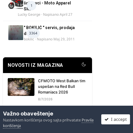
šuškavci - Moto Apparel
1
SRB
Lucky George
· Napisano
April 27
" BOKILIĆ " servis, prodaja
3364
delova
bokilic
· Napisano
Maj 29, 2011
NOVOSTI IZ MAGAZINA
CFMOTO West Balkan tim
uspešan na Red Bull
Romaniacs 2026
8/7/2026
Popularni SYM skuteri
Važno obaveštenje
ponovo dostupni –
I accept
Nastavkom korišćenja ovog sajta prihvatate
Pravila
Trenutna isporuka
korišćenja
8/7/2026