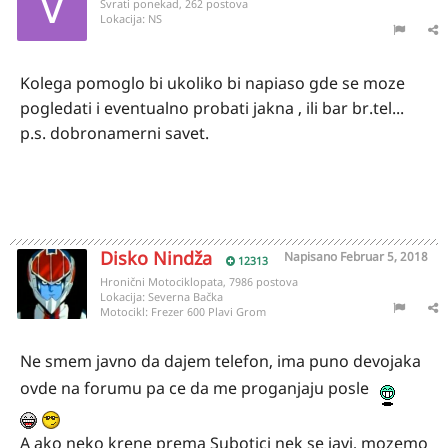
Svrati ponekad, 262 postova
Lokacija:
NS
Kolega pomoglo bi ukoliko bi napiaso gde se moze
pogledati i eventualno probati jakna , ili bar br.tel...
p.s. dobronamerni savet.
Disko Nindža
Napisano
Februar 5, 2018
12313
Hronični Motociklopata, 7986 postova
Lokacija:
Severna Bačka
Motocikl:
Frezer 600 Plavi Grom
Ne smem javno da dajem telefon, ima puno devojaka
ovde na forumu pa ce da me proganjaju posle
A ako neko krene prema Subotici nek se javi, mozemo