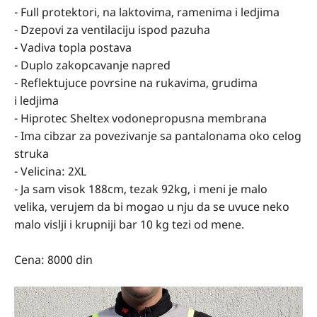
- Full protektori, na laktovima, ramenima i ledjima
- Dzepovi za ventilaciju ispod pazuha
- Vadiva topla postava
- Duplo zakopcavanje napred
- Reflektujuce povrsine na rukavima, grudima
i ledjima
- Hiprotec Sheltex vodonepropusna membrana
- Ima cibzar za povezivanje sa pantalonama oko celog
struka
- Velicina: 2XL
- Ja sam visok 188cm, tezak 92kg, i meni je malo
velika, verujem da bi mogao u nju da se uvuce neko
malo vislji i krupniji bar 10 kg tezi od mene.
Cena: 8000 din