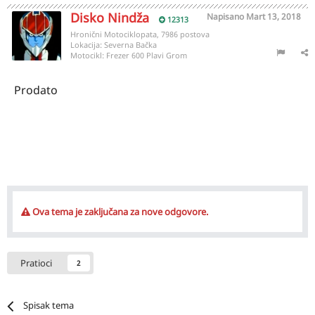
Disko Nindža
Napisano
Mart 13, 2018
12313
Hronični Motociklopata, 7986 postova
Lokacija:
Severna Bačka
Motocikl:
Frezer 600 Plavi Grom
Prodato
Ova tema je zaključana za nove odgovore.
Pratioci
2
Spisak tema