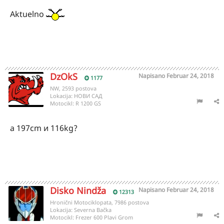
Aktuelno
DzOkS
Napisano
Februar 24, 2018
1177
NW, 2593 postova
Lokacija:
НОВИ САД
Motocikl:
R 1200 GS
а 197cm и 116kg?
Disko Nindža
Napisano
Februar 24, 2018
12313
Hronični Motociklopata, 7986 postova
Lokacija:
Severna Bačka
Motocikl:
Frezer 600 Plavi Grom