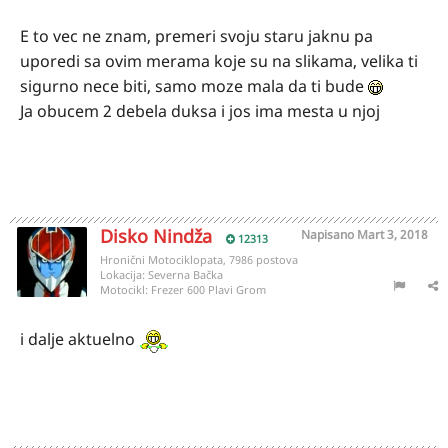
E to vec ne znam, premeri svoju staru jaknu pa
uporedi sa ovim merama koje su na slikama, velika ti
sigurno nece biti, samo moze mala da ti bude
Ja obucem 2 debela duksa i jos ima mesta u njoj
Disko Nindža
Napisano
Mart 3, 2018
12313
Hronični Motociklopata, 7986 postova
Lokacija:
Severna Bačka
Motocikl:
Frezer 600 Plavi Grom
i dalje aktuelno