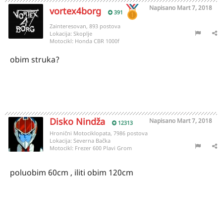
Napisano
Mart 7, 2018
vortex4borg
391
Zainteresovan, 893 postova
Lokacija:
Skoplje
Motocikl:
Honda CBR 1000f
obim struka?
Disko Nindža
Napisano
Mart 7, 2018
12313
Hronični Motociklopata, 7986 postova
Lokacija:
Severna Bačka
Motocikl:
Frezer 600 Plavi Grom
poluobim 60cm , iliti obim 120cm