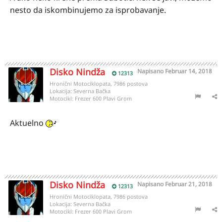
nesto da iskombinujemo za isprobavanje.
Disko Nindža
Napisano
Februar 14, 2018
12313
Hronični Motociklopata, 7986 postova
Lokacija:
Severna Bačka
Motocikl:
Frezer 600 Plavi Grom
Aktuelno
Disko Nindža
Napisano
Februar 21, 2018
12313
Hronični Motociklopata, 7986 postova
Lokacija:
Severna Bačka
Motocikl:
Frezer 600 Plavi Grom