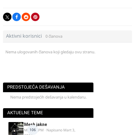
Aktivni korisnici
0 članova
Nema ulogovanih članova koji gledaju ovu stranu.
PREDSTOJEĆA DEŠAVANJA
Nema predstojećih dešavanja u kalendaru.
AKTUELNE TEME
Mesh jakne
106
MostarRPM
· Napisano
Mart 3,