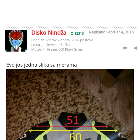
Disko Nindža
Napisano
Februar 4, 2018
12313
Hronični Motociklopata, 7986 postova
Lokacija:
Severna Bačka
Motocikl:
Frezer 600 Plavi Grom
Evo jos jedna slika sa merama