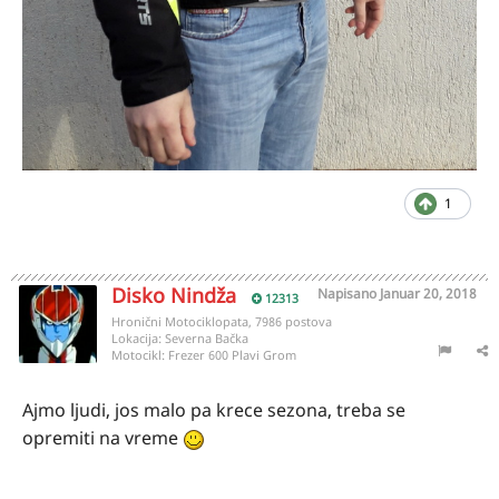
1
Disko Nindža
Napisano
Januar 20, 2018
12313
Hronični Motociklopata, 7986 postova
Lokacija:
Severna Bačka
Motocikl:
Frezer 600 Plavi Grom
Ajmo ljudi, jos malo pa krece sezona, treba se
opremiti na vreme