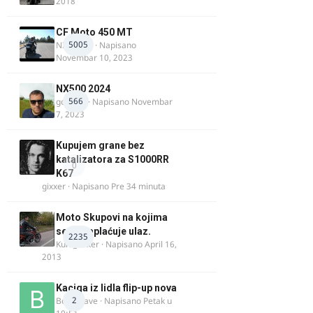
2018
CF Moto 450 MT
5005
NIKOLA 1
· Napisano
Novembar 10, 2023
NX500 2024
566
godovic
· Napisano
Novembar
7, 2023
Kupujem grane bez
katalizatora za S1000RR
0
K67
gixxer
· Napisano
Pre 34 minuta
Moto Skupovi na kojima
se ne naplaćuje ulaz.
2235
Kum_Mixer
· Napisano
April 16,
2013
Kaciga iz lidla flip-up nova
2
Bor-i-slave
· Napisano
Petak u