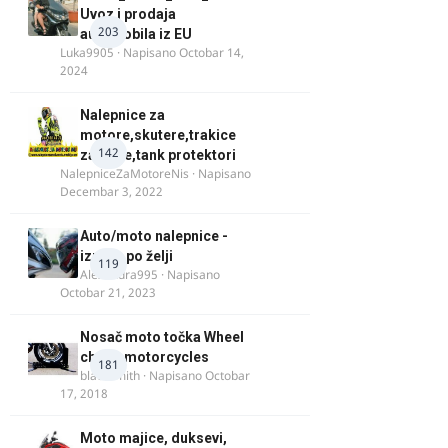
Uvoz i prodaja
203
automobila iz EU
Luka9905
· Napisano
Octobar 14,
2024
Nalepnice za
motore,skutere,trakice
142
za felne,tank protektori
NalepniceZaMotoreNis
· Napisano
Decembar 3, 2022
Auto/moto nalepnice -
izrada po želji
119
Alexandra995
· Napisano
Octobar 21, 2023
Nosač moto točka Wheel
chock motorcycles
181
blacksmith
· Napisano
Octobar
17, 2018
Moto majice, duksevi,