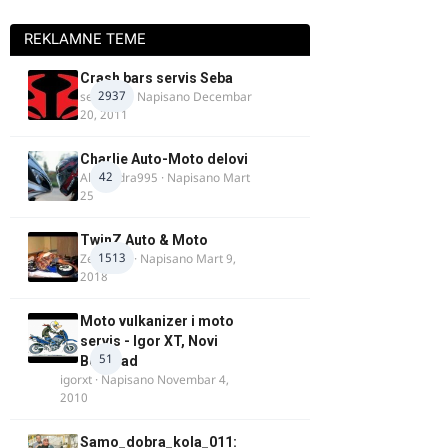
REKLAMNE TEME
Crash bars servis Seba
2937
seba011
· Napisano
Decembar
20, 2011
Charlie Auto-Moto delovi
42
Alexandra995
· Napisano
Mart
25
TwinZ Auto & Moto
1513
Zeljkamp
· Napisano
Mart 9,
2018
Moto vulkanizer i moto
servis - Igor XT, Novi
51
Beograd
igorxt
· Napisano
Novembar 4,
2010
Samo_dobra_kola_011: