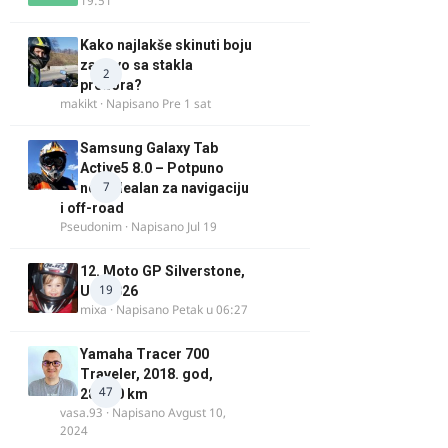
19:51
Kako najlakše skinuti boju
za drvo sa stakla
2
prozora?
makikt
· Napisano
Pre 1 sat
Samsung Galaxy Tab
Active5 8.0 – Potpuno
7
nov, idealan za navigaciju
i off-road
Pseudonim
· Napisano
Jul 19
12. Moto GP Silverstone,
19
UK, 2026
mixa
· Napisano
Petak u 06:27
Yamaha Tracer 700
Traveler, 2018. god,
47
28.100 km
vasa.93
· Napisano
Avgust 10,
2024