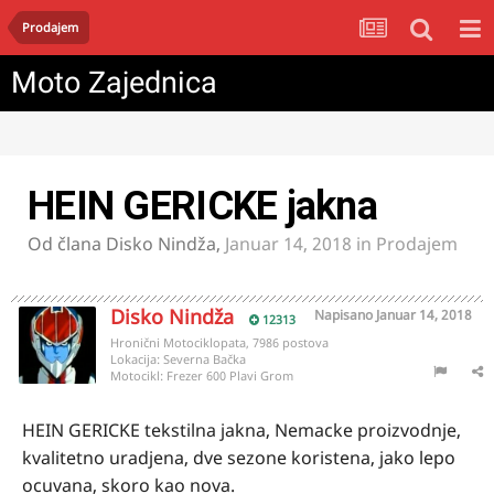
Prodajem
Moto Zajednica
HEIN GERICKE jakna
Od člana
Disko Nindža
,
Januar 14, 2018
in
Prodajem
Disko Nindža
Napisano
Januar 14, 2018
12313
Hronični Motociklopata, 7986 postova
Lokacija:
Severna Bačka
Motocikl:
Frezer 600 Plavi Grom
HEIN GERICKE tekstilna jakna, Nemacke proizvodnje,
kvalitetno uradjena, dve sezone koristena, jako lepo
ocuvana, skoro kao nova.