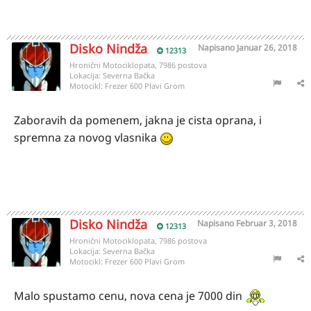
Disko Nindža
Napisano
Januar 26, 2018
12313
Hronični Motociklopata, 7986 postova
Lokacija:
Severna Bačka
Motocikl:
Frezer 600 Plavi Grom
Zaboravih da pomenem, jakna je cista oprana, i
spremna za novog vlasnika
Disko Nindža
Napisano
Februar 3, 2018
12313
Hronični Motociklopata, 7986 postova
Lokacija:
Severna Bačka
Motocikl:
Frezer 600 Plavi Grom
Malo spustamo cenu, nova cena je 7000 din