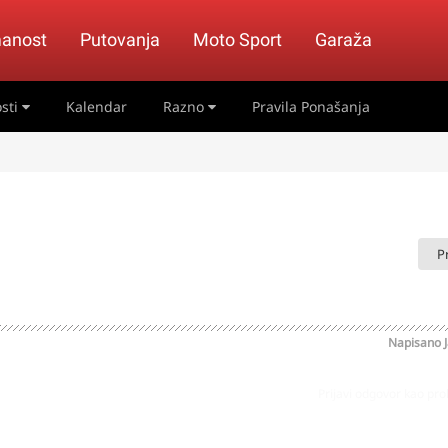
anost
Putovanja
Moto Sport
Garaža
sti
Kalendar
Razno
Pravila Ponašanja
P
Napisano
Prijavi odgovor kao pr