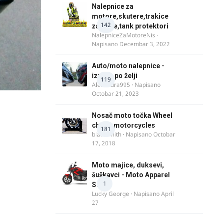
Nalepnice za
motore,skutere,trakice
142
za felne,tank protektori
NalepniceZaMotoreNis
·
Napisano
Decembar 3, 2022
Auto/moto nalepnice -
izrada po želji
119
Alexandra995
· Napisano
Octobar 21, 2023
Nosač moto točka Wheel
chock motorcycles
181
blacksmith
· Napisano
Octobar
17, 2018
Moto majice, duksevi,
šuškavci - Moto Apparel
1
SRB
Lucky George
· Napisano
April
27