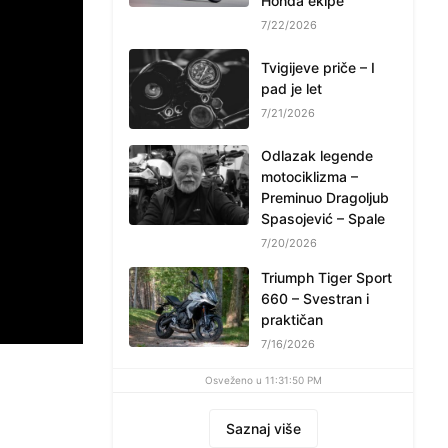
Honda ekipe
7/22/2026
Tvigijeve priče – I
pad je let
7/21/2026
Odlazak legende
motociklizma –
Preminuo Dragoljub
Spasojević – Spale
7/20/2026
Triumph Tiger Sport
660 – Svestran i
praktičan
7/16/2026
Osveženo u 11:31:50 PM
Saznaj više