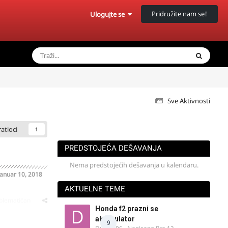
Pridružite nam se!
Ulogujte se
Sve Aktivnosti
ratioci
1
PREDSTOJEĆA DEŠAVANJA
Nema predstojećih dešavanja u kalendaru.
Januar 10, 2018
AKTUELNE TEME
oblematičan
Honda f2 prazni se
akomulator
9