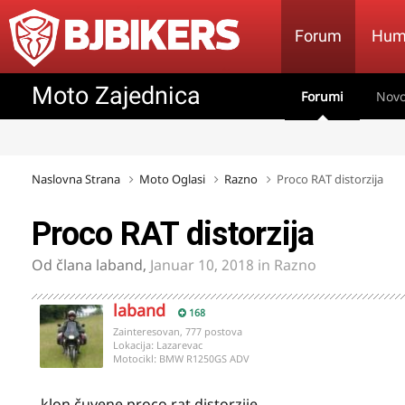
Forum
Hum
Moto Zajednica
Forumi
Novo
Naslovna Strana
Moto Oglasi
Razno
Proco RAT distorzija
Proco RAT distorzija
Od člana
laband
,
Januar 10, 2018
in
Razno
laband
168
Zainteresovan, 777 postova
Lokacija:
Lazarevac
Motocikl:
BMW R1250GS ADV
klon čuvene proco rat distorzije.