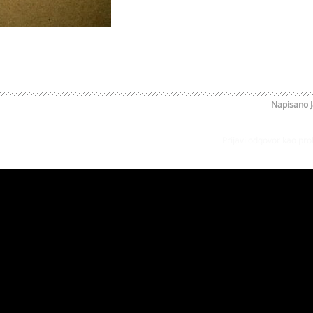
Napisano
Prijavi odgovor kao pr