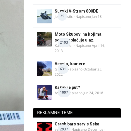
Suzuki V-Strom 800DE
25
Jovan Ristic
· Napisano
Jun 18
Moto Skupovi na kojima
se ne naplaćuje ulaz.
2193
Kum_Mixer
· Napisano
April 16,
2013
Veselo, kamere
631
GR 46
· Napisano
Octobar 25,
2022
Kakav je put?
1097
Astral
· Napisano
Jun 24, 2018
REKLAMNE TEME
Crash bars servis Seba
2937
seba011
· Napisano
Decembar