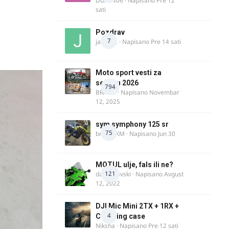
Dule1406
· Napisano
Pre 12
sati
Pozdrav
7
jasminc
· Napisano
Pre 14 sati
Moto sport vesti za
sezonu 2026
794
BRACO
· Napisano
Novembar
12, 2025
sym symphony 125 sr
75
brankoXM
· Napisano
Jun 30
MOTUL ulje, fals ili ne?
121
dalipopovski
· Napisano
Avgust
12, 2022
DJI Mic Mini 2TX + 1RX +
4
Charging case
Niksha
· Napisano
Pre 12 sati