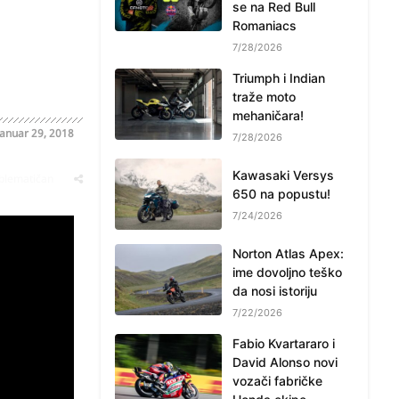
se na Red Bull
Romaniacs
7/28/2026
Triumph i Indian
traže moto
mehaničara!
Januar 29, 2018
7/28/2026
Kawasaki Versys
oblematičan
650 na popustu!
7/24/2026
Norton Atlas Apex:
ime dovoljno teško
da nosi istoriju
7/22/2026
Fabio Kvartararo i
David Alonso novi
vozači fabričke