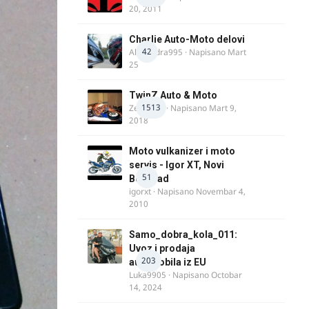
20, 2011
Charlie Auto-Moto delovi
42
Alexandra995
· Napisano
Mart
25
TwinZ Auto & Moto
1513
Zeljkamp
· Napisano
Mart 9,
2018
Moto vulkanizer i moto
servis - Igor XT, Novi
51
Beograd
igorxt
· Napisano
Novembar 4,
2010
Samo_dobra_kola_011:
Uvoz i prodaja
203
automobila iz EU
Luka9905
· Napisano
Octobar
14, 2024