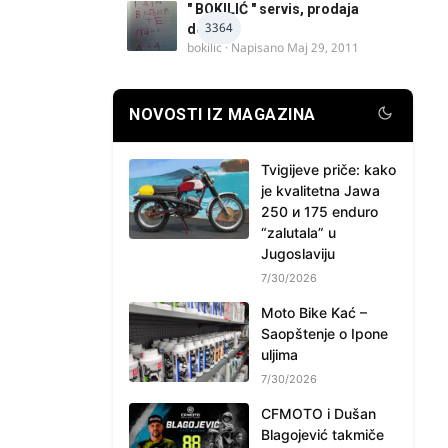
" BOKILIĆ " servis, prodaja
3364
delova
bokilic
· Napisano
Maj 29, 2011
NOVOSTI IZ MAGAZINA
Tvigijeve priče: kako
je kvalitetna Jawa
250 и 175 enduro
“zalutala” u
Jugoslaviju
7/30/2026
Moto Bike Kać –
Saopštenje o Ipone
uljima
7/30/2026
CFMOTO i Dušan
Blagojević takmiče