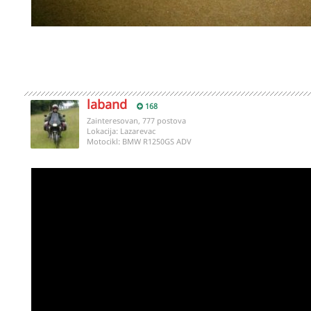
laband
168
Zainteresovan, 777 postova
Lokacija:
Lazarevac
Motocikl:
BMW R1250GS ADV