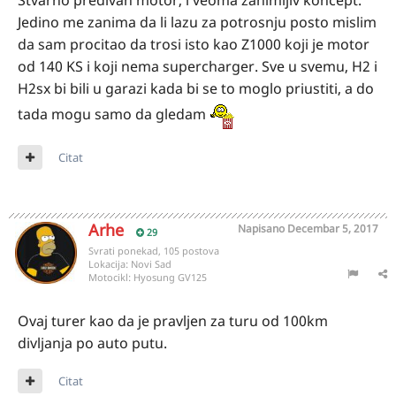
Stvarno predivan motor, i veoma zanimljiv koncept.
Jedino me zanima da li lazu za potrosnju posto mislim
da sam procitao da trosi isto kao Z1000 koji je motor
od 140 KS i koji nema supercharger. Sve u svemu, H2 i
H2sx bi bili u garazi kada bi se to moglo priustiti, a do
tada mogu samo da gledam
Citat
Arhe
Napisano
Decembar 5, 2017
29
Svrati ponekad, 105 postova
Lokacija:
Novi Sad
Motocikl:
Hyosung GV125
Ovaj turer kao da je pravljen za turu od 100km
divljanja po auto putu.
Citat