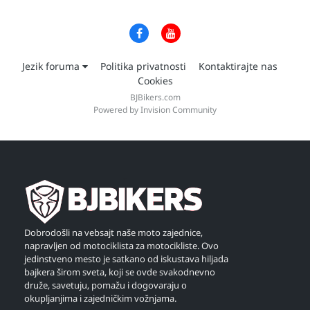
Jezik foruma
Politika privatnosti
Kontaktirajte nas
Cookies
BJBikers.com
Powered by Invision Community
Dobrodošli na vebsajt naše moto zajednice,
napravljen od motociklista za motocikliste. Ovo
jedinstveno mesto je satkano od iskustava hiljada
bajkera širom sveta, koji se ovde svakodnevno
druže, savetuju, pomažu i dogovaraju o
okupljanjima i zajedničkim vožnjama.