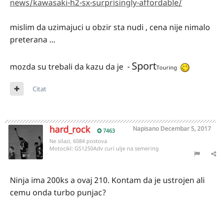
news/kawasaki-h2-sx-surprisingly-affordable/
mislim da uzimajuci u obzir sta nudi , cena nije nimalo
preterana ...
Sport
mozda su trebali da kazu da je -
Touring
Citat
hard_rock
Napisano
Decembar 5, 2017
7463
Ne silazi, 6084 postova
Motocikl:
GS1250Adv curi ulje na semering
Ninja ima 200ks a ovaj 210. Kontam da je ustrojen ali
cemu onda turbo punjac?