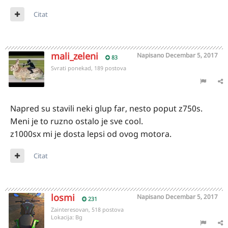
Citat
mali_zeleni
Napisano
Decembar 5, 2017
83
Svrati ponekad, 189 postova
Napred su stavili neki glup far, nesto poput z750s.
Meni je to ruzno ostalo je sve cool.
z1000sx mi je dosta lepsi od ovog motora.
Citat
losmi
Napisano
Decembar 5, 2017
231
Zainteresovan, 518 postova
Lokacija:
Bg