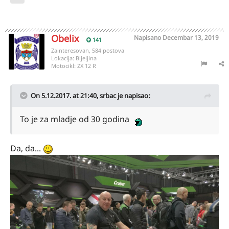
Obelix
Napisano
Decembar 13, 2019
141
Zainteresovan, 584 postova
Lokacija:
Bijeljina
Motocikl:
ZX 12 R
On 5.12.2017. at 21:40,
srbac
je napisao:
To je za mladje od 30 godina
Da, da...