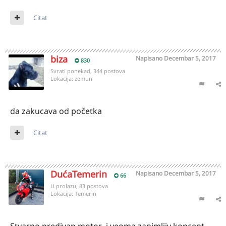
Citat
biza
Napisano
Decembar 5, 2017
830
Svrati ponekad, 344 postova
Lokacija:
zemun
da zakucava od početka
Citat
DućaTemerin
Napisano
Decembar 5, 2017
66
U prolazu, 83 postova
Lokacija:
Temerin