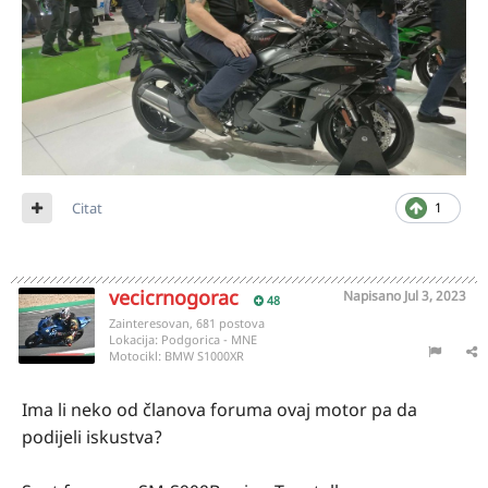
Citat
1
vecicrnogorac
Napisano
Jul 3, 2023
48
Zainteresovan, 681 postova
Lokacija:
Podgorica - MNE
Motocikl:
BMW S1000XR
Ima li neko od članova foruma ovaj motor pa da
podijeli iskustva?