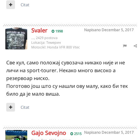
Citat
Svaler
Napisano
Decembar 5, 2017
1998
..., 2429 postova
Lokacija:
Tемерин
Motocikl:
Honda VFR 800 Vtec
Све кул, само положај сувозача никако није и не
личи на sport-tourer. Некако много високо а
резервоар ниско.
Поготово још што су нашли ову малу, како би тек
било да је мало виша.
Citat
Gajo Sevojno
Napisano
Decembar 5, 2017
2515