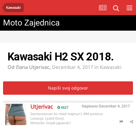
Kawasaki
Moto Zajednica
Kawasaki H2 SX 2018.
Od člana
Utjerivac
,
Decembar 4, 2017
in
Kawasaki
Napiši svoj odgovor
Utjerivac
Napisano
Decembar 4, 2017
6627
Zainteresovan ko mlad majmun!, 894 postova
Lokacija:
Ljubiš Donji.
Motocikl:
Uvijek Japanski!