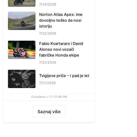
7/24/2026
Norton Atlas Apex: ime
dovoljno teško da nosi
istoriju
7/22/2026
Fabio Kvartararo i David
Alonso novi vozači
fabričke Honda ekipe
7/22/2026
Tvigijeve priče – I pad je let
7/21/2026
Osveženo u 11:12:48 PM
Saznaj više