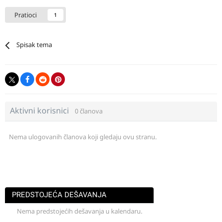
Pratioci
1
Spisak tema
Aktivni korisnici
0 članova
Nema ulogovanih članova koji gledaju ovu stranu.
PREDSTOJEĆA DEŠAVANJA
Nema predstojećih dešavanja u kalendaru.