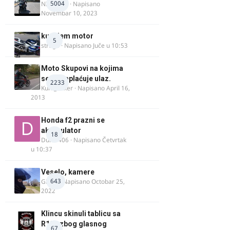
5004
NIKOLA 1
· Napisano
Novembar 10, 2023
kupujem motor
5
strugo
· Napisano
Juče u 10:53
Moto Skupovi na kojima
se ne naplaćuje ulaz.
2233
Kum_Mixer
· Napisano
April 16,
2013
Honda f2 prazni se
akomulator
18
Dule1406
· Napisano
Četvrtak
u 10:37
Veselo, kamere
643
GR 46
· Napisano
Octobar 25,
2022
Klincu skinuli tablicu sa
R125 zbog glasnog
67