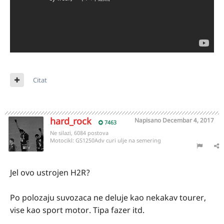
Citat
hard_rock
Napisano
Decembar 4, 2017
7463
Ne silazi, 6084 postova
Motocikl:
GS1250Adv curi ulje na semering
Jel ovo ustrojen H2R?
Po polozaju suvozaca ne deluje kao nekakav tourer,
vise kao sport motor. Tipa fazer itd.