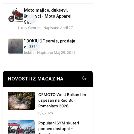
Moto majice, duksevi,
šuškavci - Moto Apparel
1
SRB
Lucky George
· Napisano
April 27
" BOKILIĆ " servis, prodaja
3364
delova
bokilic
· Napisano
Maj 29, 2011
NOVOSTI IZ MAGAZINA
CFMOTO West Balkan tim
uspešan na Red Bull
Romaniacs 2026
8/7/2026
Popularni SYM skuteri
ponovo dostupni –