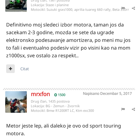
Drug član, 1561 postova
Lokacija:
Staze i planine
Motocikl:
Suzuki gsxs1000, aprilia tuareg 660 rally, Beta 350rr
Definitivno moj sledeci izbor motora, taman jos da
sacekam 2-3 godine, mozda se sete da ugrade
elektronsko podesavanje amortizera, po meni mu jos
to fali i eventualno podesiv vizir po visini kao na mom
z1000sx, sve ostalo za respekt..
Citat
mrxfon
Napisano
Decembar 5, 2017
1500
Drug član, 1435 postova
Lokacija:
BG - Zemun - Zvornik
Motocikl:
Bmw R1200RT LC, Ktm exc300
Metor jeste lep, ali daleko je ovo od sport touring
motora.