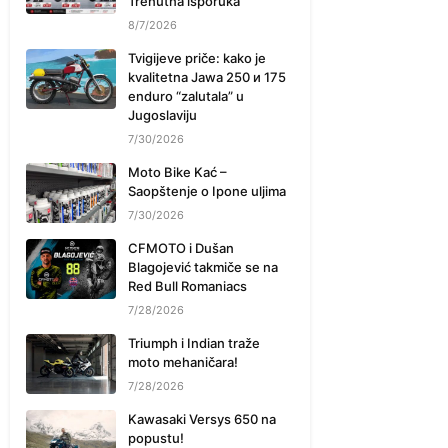
Trenutna isporuka
8/7/2026
Tvigijeve priče: kako je
kvalitetna Jawa 250 и 175
enduro “zalutala” u
Jugoslaviju
7/30/2026
Moto Bike Kać –
Saopštenje o Ipone uljima
7/30/2026
CFMOTO i Dušan
Blagojević takmiče se na
Red Bull Romaniacs
7/28/2026
Triumph i Indian traže
moto mehaničara!
7/28/2026
Kawasaki Versys 650 na
popustu!