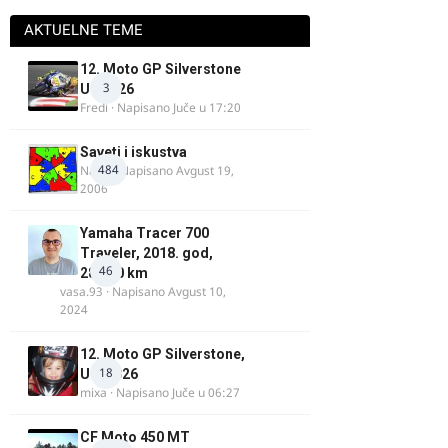
AKTUELNE TEME
12. Moto GP Silverstone
3
UK 2026
Fredi
· Napisano
Juče u 17:20
Saveti i iskustva
484
Najzli
· Napisano
Avgust 19,
2006
Yamaha Tracer 700
Traveler, 2018. god,
46
28.100 km
vasa.93
· Napisano
Avgust 10,
2024
12. Moto GP Silverstone,
18
UK, 2026
mixa
· Napisano
Juče u 06:27
CF Moto 450 MT