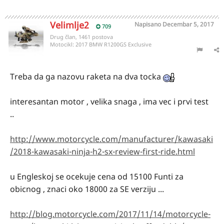
Velimlje2
Napisano
Decembar 5, 2017
709
Drug član, 1461 postova
Motocikl:
2017 BMW R1200GS Exclusive
Treba da ga nazovu raketa na dva tocka
interesantan motor , velika snaga , ima vec i prvi test
..
http://www.motorcycle.com/manufacturer/kawasaki
/2018-kawasaki-ninja-h2-sx-review-first-ride.html
u Engleskoj se ocekuje cena od 15100 Funti za
obicnog , znaci oko 18000 za SE verziju ...
http://blog.motorcycle.com/2017/11/14/motorcycle-