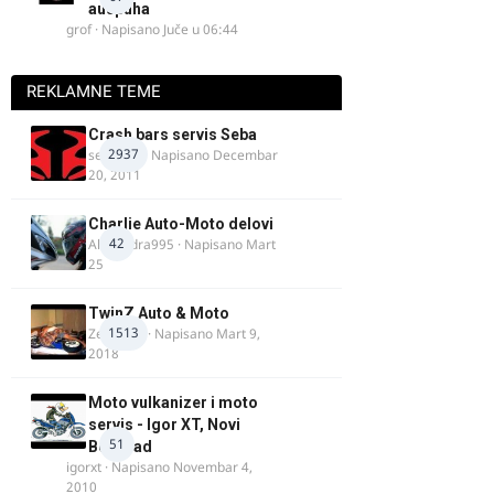
auspuha
grof
· Napisano
Juče u 06:44
REKLAMNE TEME
Crash bars servis Seba
2937
seba011
· Napisano
Decembar
20, 2011
Charlie Auto-Moto delovi
42
Alexandra995
· Napisano
Mart
25
TwinZ Auto & Moto
1513
Zeljkamp
· Napisano
Mart 9,
2018
Moto vulkanizer i moto
servis - Igor XT, Novi
51
Beograd
igorxt
· Napisano
Novembar 4,
2010