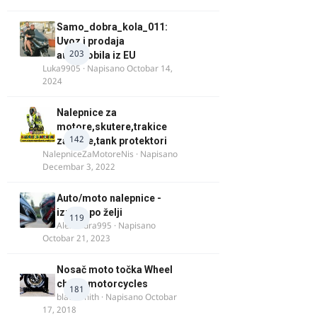
Samo_dobra_kola_011:
Uvoz i prodaja
203
automobila iz EU
Luka9905
· Napisano
Octobar 14,
2024
Nalepnice za
motore,skutere,trakice
142
za felne,tank protektori
NalepniceZaMotoreNis
· Napisano
Decembar 3, 2022
Auto/moto nalepnice -
izrada po želji
119
Alexandra995
· Napisano
Octobar 21, 2023
Nosač moto točka Wheel
chock motorcycles
181
blacksmith
· Napisano
Octobar
17, 2018