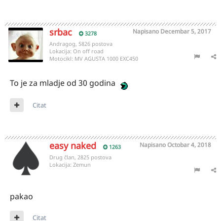
srbac
Napisano
Decembar 5, 2017
3278
Andragog, 5826 postova
Lokacija:
On off road
Motocikl:
MV AGUSTA 1000 EXC450
To je za mladje od 30 godina
Citat
easy naked
Napisano
Octobar 4, 2018
1263
Drug član, 2825 postova
Lokacija:
Zemun
pakao
Citat