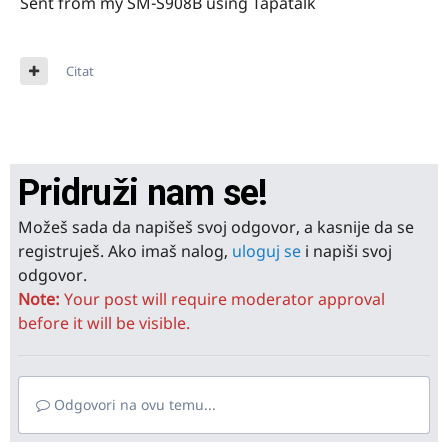
Sent from my SM-S908B using Tapatalk
Citat
Pridruži nam se!
Možeš sada da napišeš svoj odgovor, a kasnije da se
registruješ. Ako imaš nalog,
uloguj se
i napiši svoj
odgovor.
Note:
Your post will require moderator approval
before it will be visible.
Odgovori na ovu temu...