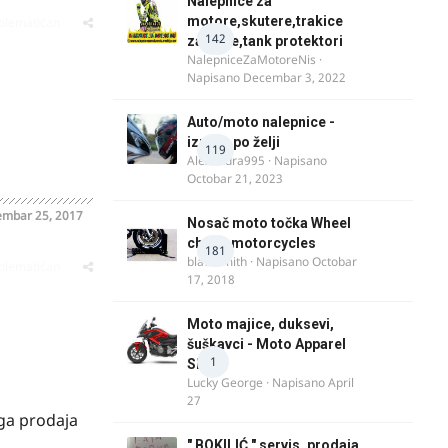
Nalepnice za
motore,skutere,trakice
oblematičan
142
za felne,tank protektori
NalepniceZaMotoreNis
·
Napisano
Decembar 3, 2022
Auto/moto nalepnice -
izrada po želji
119
Alexandra995
· Napisano
Octobar 21, 2023
mbar 25, 2017
Nosač moto točka Wheel
chock motorcycles
181
blacksmith
· Napisano
Octobar
oblematičan
17, 2018
Moto majice, duksevi,
šuškavci - Moto Apparel
1
SRB
Lucky George
· Napisano
April
27
oga prodaja
" BOKILIĆ " servis, prodaja