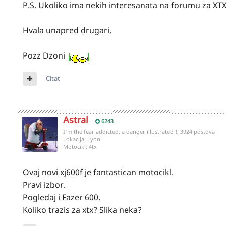
P.S. Ukoliko ima nekih interesanata na forumu za XTX
Hvala unapred drugari,
Pozz Dzoni
Citat
Astral
6243
I'm the fear addicted, a danger illustrated !, 3924 postova
Lokacija:
Lyon
Motocikl:
4tx
Ovaj novi xj600f je fantastican motocikl.
Pravi izbor.
Pogledaj i Fazer 600.
Koliko trazis za xtx? Slika neka?