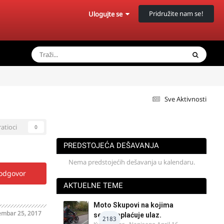
Pridružite nam se!
Ulogujte se
Sve Aktivnosti
ratioci
0
PREDSTOJEĆA DEŠAVANJA
Nema predstojećih dešavanja u kalendaru.
 odgovor
AKTUELNE TEME
Moto Skupovi na kojima
mbar 25, 2017
se ne naplaćuje ulaz.
2183