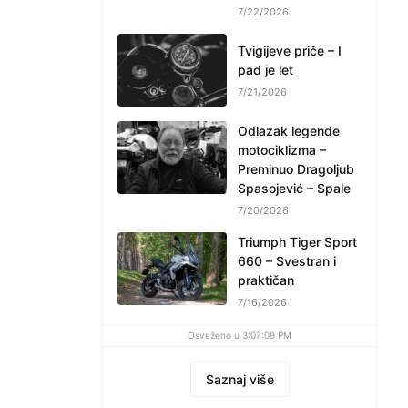
7/22/2026
Tvigijeve priče – I
pad je let
7/21/2026
Odlazak legende
motociklizma –
Preminuo Dragoljub
Spasojević – Spale
7/20/2026
Triumph Tiger Sport
660 – Svestran i
praktičan
7/16/2026
Osveženo u 3:07:09 PM
Saznaj više