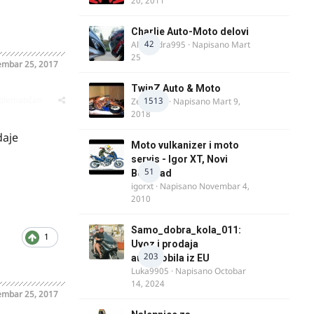
20, 2011
Charlie Auto-Moto delovi
42
Alexandra995
· Napisano
Mart
25
mbar 25, 2017
TwinZ Auto & Moto
oblematičan
1513
Zeljkamp
· Napisano
Mart 9,
2018
daje
Moto vulkanizer i moto
servis - Igor XT, Novi
51
Beograd
igorxt
· Napisano
Novembar 4,
2010
Samo_dobra_kola_011:
1
Uvoz i prodaja
203
automobila iz EU
Luka9905
· Napisano
Octobar
14, 2024
mbar 25, 2017