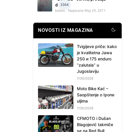
3364
delova
bokilic
· Napisano
Maj 29, 2011
NOVOSTI IZ MAGAZINA
Tvigijeve priče: kako
je kvalitetna Jawa
250 и 175 enduro
“zalutala” u
Jugoslaviju
7/30/2026
Moto Bike Kać –
Saopštenje o Ipone
uljima
7/30/2026
CFMOTO i Dušan
Blagojević takmiče
se na Red Bull