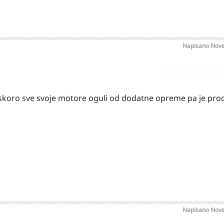
Napisano
Nove
Prijavi odgovor kao pr
skoro sve svoje motore oguli od dodatne opreme pa je pro
Napisano
Nove