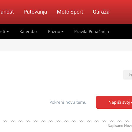
anost
Putovanja
Moto Sport
Garaža
sti
Kalendar
Razno
Pravila Ponašanja
P
Pokreni novu temu
Napiši svoj
Napisano
Nove