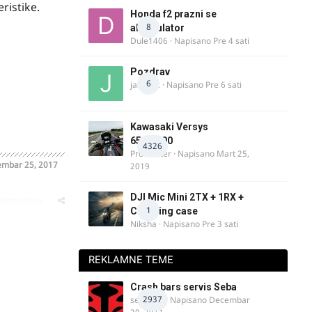
ristike.
Honda f2 prazni se
8
akomulator
Dule1406
· Napisano
Pre 4 sati
Pozdrav
6
jasminc
· Napisano
Pre 6 sati
Kawasaki Versys
650/1000
4326
ProMaster
· Napisano
Mart 25,
mbar 25, 2017
2019
DJI Mic Mini 2TX + 1RX +
oblematičan
1
Charging case
Niksha
· Napisano
Pre 3 sati
REKLAMNE TEME
Crash bars servis Seba
2937
seba011
· Napisano
Decembar