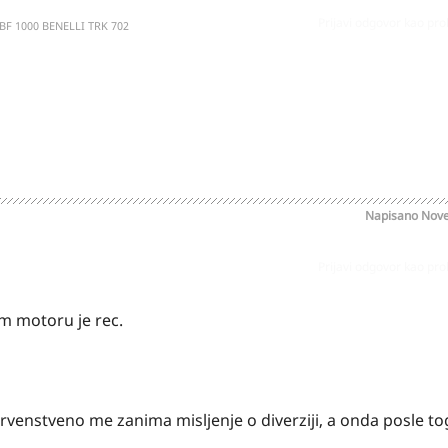
Prijavi odgovor kao pr
BF 1000 BENELLI TRK 702
Napisano
Nove
Prijavi odgovor kao pr
om motoru je rec.
venstveno me zanima misljenje o diverziji, a onda posle t