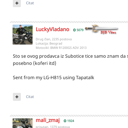
Citat
LuckyVladano
5079
Drug član, 2235 postova
Lokacija:
Beograd
Motocikl:
BMW R1200GS ADV 2013
Sto se ovog prodavca iz Subotice tice samo znam da 
posebno (koferi itd)
Sent from my LG-H815 using Tapatalk
Citat
mali_zmaj
1924
prisutan, 1379 postova