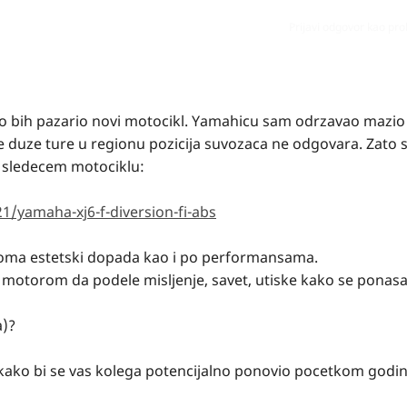
Prijavi odgovor kao pr
bih pazario novi motocikl. Yamahicu sam odrzavao mazio i 
e duze ture u regionu pozicija suvozaca ne odgovara. Zato s
o sledecem motociklu:
/yamaha-xj6-f-diversion-fi-abs
e veoma estetski dopada kao i po performansama.
 motorom da podele misljenje, savet, utiske kako se ponasa
a)?
i kako bi se vas kolega potencijalno ponovio pocetkom godin