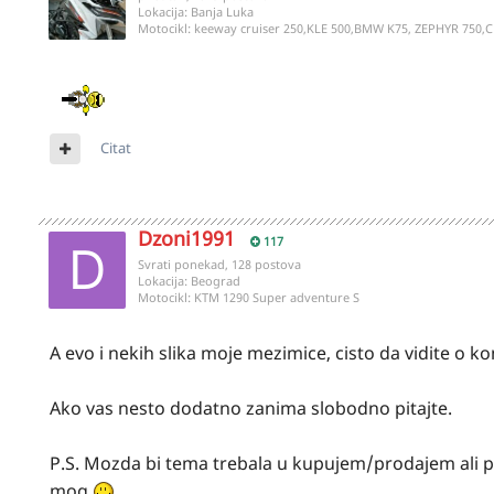
Lokacija:
Banja Luka
Motocikl:
keeway cruiser 250,KLE 500,BMW K75, ZEPHYR 750,C
Citat
Dzoni1991
117
Svrati ponekad, 128 postova
Lokacija:
Beograd
Motocikl:
KTM 1290 Super adventure S
A evo i nekih slika moje mezimice, cisto da vidite o k
Ako vas nesto dodatno zanima slobodno pitajte.
P.S. Mozda bi tema trebala u kupujem/prodajem ali pr
mog