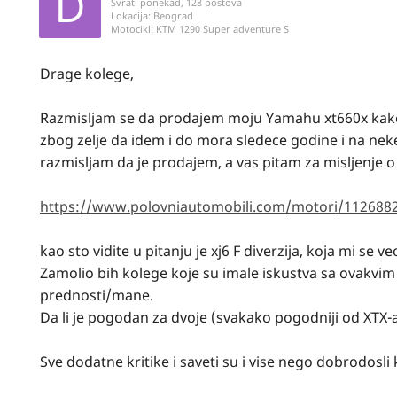
Svrati ponekad, 128 postova
Lokacija:
Beograd
Motocikl:
KTM 1290 Super adventure S
Drage kolege,
Razmisljam se da prodajem moju Yamahu xt660x kako 
zbog zelje da idem i do mora sledece godine i na nek
razmisljam da je prodajem, a vas pitam za misljenje 
https://www.polovniautomobili.com/motori/11268821
kao sto vidite u pitanju je xj6 F diverzija, koja mi s
Zamolio bih kolege koje su imale iskustva sa ovakvim
prednosti/mane.
Da li je pogodan za dvoje (svakako pogodniji od XTX-
Sve dodatne kritike i saveti su i vise nego dobrodosl