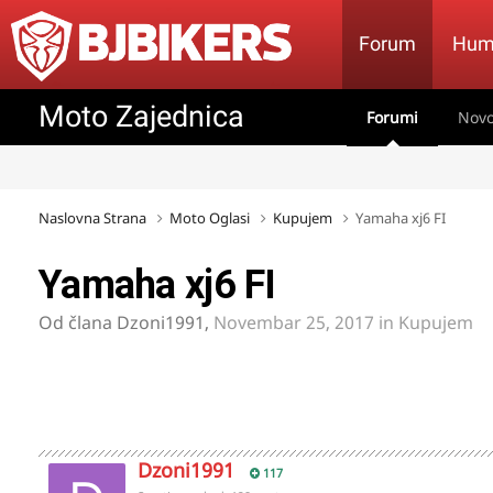
Forum
Hum
Moto Zajednica
Forumi
Novo
Naslovna Strana
Moto Oglasi
Kupujem
Yamaha xj6 FI
Yamaha xj6 FI
Od člana
Dzoni1991
,
Novembar 25, 2017
in
Kupujem
Dzoni1991
117