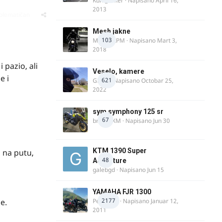
Kum_Mixer
· Napisano
April 16,
2013
oblematičan
Mesh jakne
103
MostarRPM
· Napisano
Mart 3,
2018
pazio, ali
Veselo, kamere
e i
621
GR 46
· Napisano
Octobar 25,
2022
sym symphony 125 sr
67
brankoXM
· Napisano
Jun 30
KTM 1390 Super
 na putu,
48
Adventure
galebgd
· Napisano
Jun 15
YAMAHA FJR 1300
2177
e.
Petartdm
· Napisano
Januar 12,
2011