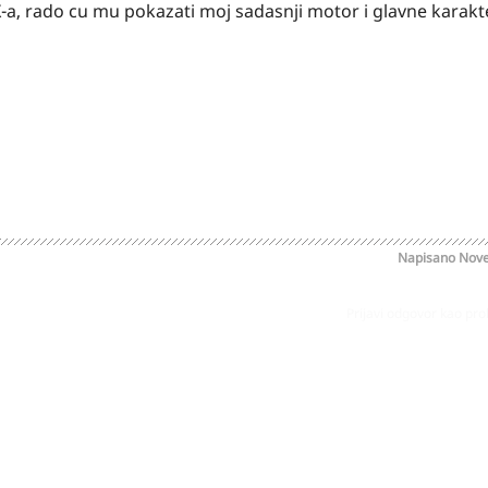
-a, rado cu mu pokazati moj sadasnji motor i glavne karakte
Napisano
Nove
Prijavi odgovor kao pr