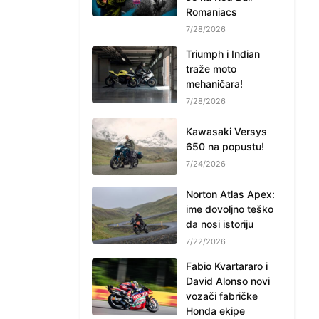
Romaniacs
7/28/2026
Triumph i Indian
traže moto
mehaničara!
7/28/2026
Kawasaki Versys
650 na popustu!
7/24/2026
Norton Atlas Apex:
ime dovoljno teško
da nosi istoriju
7/22/2026
Fabio Kvartararo i
David Alonso novi
vozači fabričke
Honda ekipe