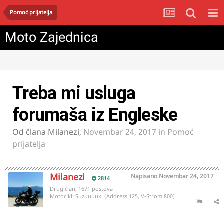
Pomoć prijatelja
Moto Zajednica
Treba mi usluga
forumaša iz Engleske
Od člana
Milanezi
,
Novembar 24, 2017
in
Pomoć
prijatelja
Milanezi
Napisano
Novembar 24, 2017
2814
Drug član, 1671 postova
Motocikl:
Suzuuuuki (Address 125, V-Strom 800)