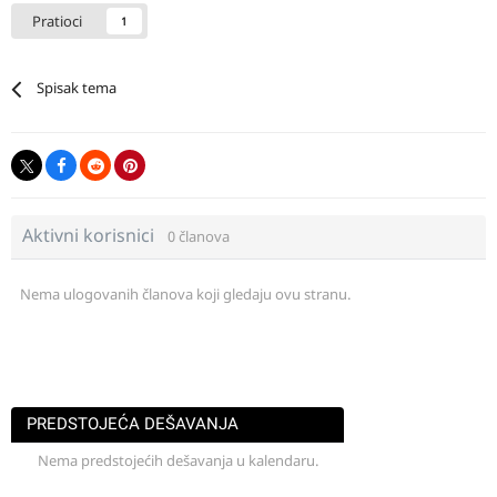
Pratioci
1
Spisak tema
Aktivni korisnici
0 članova
Nema ulogovanih članova koji gledaju ovu stranu.
PREDSTOJEĆA DEŠAVANJA
Nema predstojećih dešavanja u kalendaru.