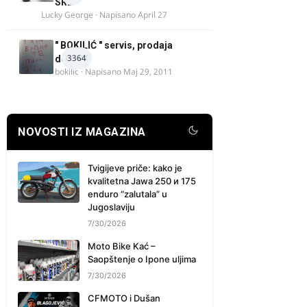
SRB
Lucky George
· Napisano
April 27
" BOKILIĆ " servis, prodaja
3364
delova
bokilic
· Napisano
Maj 29, 2011
NOVOSTI IZ MAGAZINA
Tvigijeve priče: kako je
kvalitetna Jawa 250 и 175
enduro “zalutala” u
Jugoslaviju
7/30/2026
Moto Bike Kać –
Saopštenje o Ipone uljima
7/30/2026
CFMOTO i Dušan