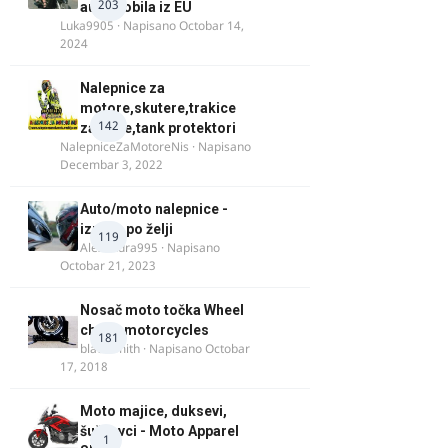
203
automobila iz EU
Luka9905
· Napisano
Octobar 14,
2024
Nalepnice za
motore,skutere,trakice
142
za felne,tank protektori
NalepniceZaMotoreNis
· Napisano
Decembar 3, 2022
Auto/moto nalepnice -
izrada po želji
119
Alexandra995
· Napisano
Octobar 21, 2023
Nosač moto točka Wheel
chock motorcycles
181
blacksmith
· Napisano
Octobar
17, 2018
Moto majice, duksevi,
šuškavci - Moto Apparel
1