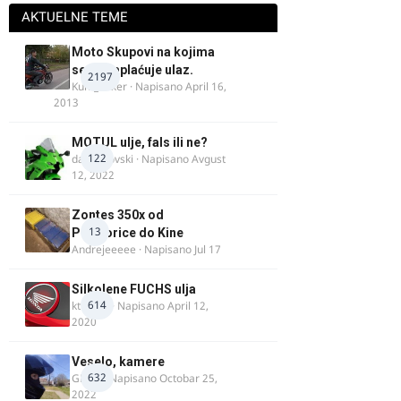
AKTUELNE TEME
Moto Skupovi na kojima
se ne naplaćuje ulaz.
2197
Kum_Mixer
· Napisano
April 16,
2013
MOTUL ulje, fals ili ne?
122
dalipopovski
· Napisano
Avgust
12, 2022
Zontes 350x od
13
Podgorice do Kine
Andrejeeeee
· Napisano
Jul 17
Silkolene FUCHS ulja
614
ktm600
· Napisano
April 12,
2020
Veselo, kamere
632
GR 46
· Napisano
Octobar 25,
2022