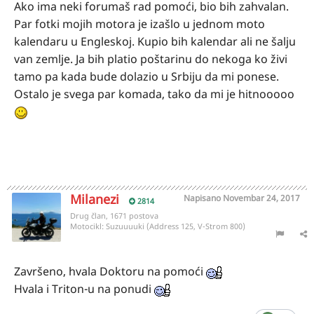
Ako ima neki forumaš rad pomoći, bio bih zahvalan.
Par fotki mojih motora je izašlo u jednom moto
kalendaru u Engleskoj. Kupio bih kalendar ali ne šalju
van zemlje. Ja bih platio poštarinu do nekoga ko živi
tamo pa kada bude dolazio u Srbiju da mi ponese.
Ostalo je svega par komada, tako da mi je hitnooooo
Milanezi
Napisano
Novembar 24, 2017
2814
Drug član, 1671 postova
Motocikl:
Suzuuuuki (Address 125, V-Strom 800)
Završeno, hvala Doktoru na pomoći
Hvala i Triton-u na ponudi