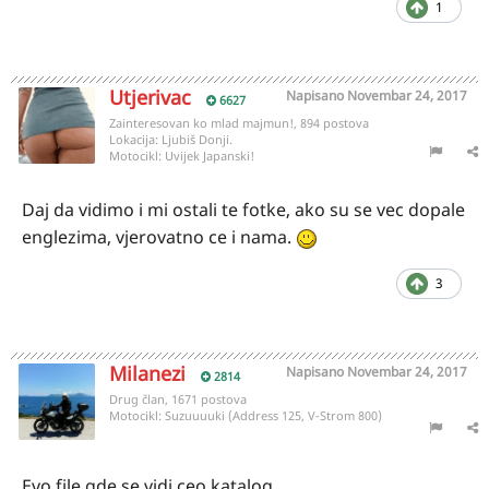
1
Utjerivac
Napisano
Novembar 24, 2017
6627
Zainteresovan ko mlad majmun!, 894 postova
Lokacija:
Ljubiš Donji.
Motocikl:
Uvijek Japanski!
Daj da vidimo i mi ostali te fotke, ako su se vec dopale
englezima, vjerovatno ce i nama.
3
Milanezi
Napisano
Novembar 24, 2017
2814
Drug član, 1671 postova
Motocikl:
Suzuuuuki (Address 125, V-Strom 800)
Evo file gde se vidi ceo katalog.