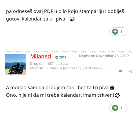
pa odneseš ovaj PDF u bilo koju štampariju i dobiješ
gotovi kalendar za tri piva ..
1
Milanezi
Napisano
Novembar 25, 2017
2814
Drug član, 1671 postova
Motocikl:
Suzuuuuki (Address 125, V-Strom 800)
A mogao sam da prodjem čak i bez ta tri piva
Ono, nije ni da mi treba kalendar, imam crkveni
1