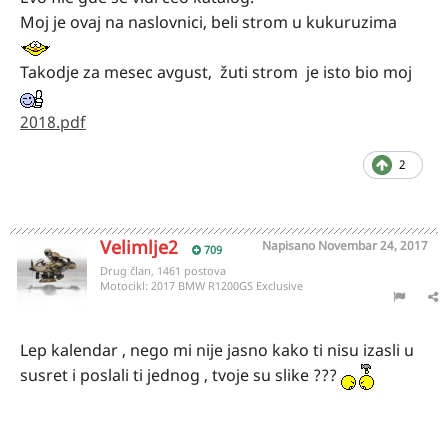
Moj je ovaj na naslovnici, beli strom u kukuruzima
Takodje za mesec avgust, žuti strom je isto bio moj
2018.pdf
2
Velimlje2
Napisano
Novembar 24, 2017
709
Drug član, 1461 postova
Motocikl:
2017 BMW R1200GS Exclusive
Lep kalendar , nego mi nije jasno kako ti nisu izasli u
susret i poslali ti jednog , tvoje su slike ???