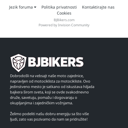
Jezik foruma
Politika privatnosti
Kontaktirajte nas
Cookies
BJBikers.com
Powered by Invision Community
Dobrodošli na vebsajt naše moto zajednice,
napravljen od motociklista za motocikliste. Ovo
jedinstveno mesto je satkano od iskustava hiljada
bajkera širom sveta, koji se ovde svakodnevno
druže, savetuju, pomažu i dogovaraju o
okupljanjima i zajedničkim vožnjama.
Želimo podeliti našu dobru energiju sa što više
ljudi, zato vas pozivamo da nam se pridružite!