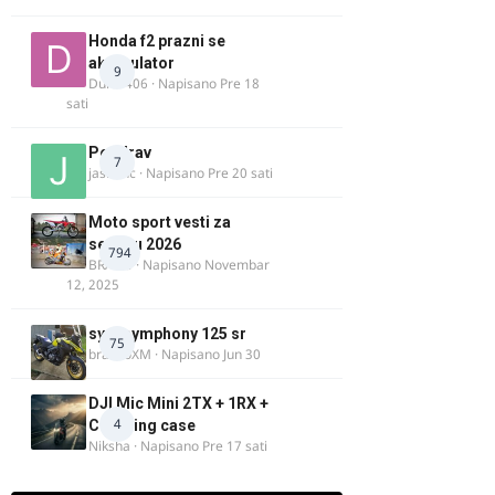
Honda f2 prazni se
akomulator
9
Dule1406
· Napisano
Pre 18
sati
Pozdrav
7
jasminc
· Napisano
Pre 20 sati
Moto sport vesti za
sezonu 2026
794
BRACO
· Napisano
Novembar
12, 2025
sym symphony 125 sr
75
brankoXM
· Napisano
Jun 30
DJI Mic Mini 2TX + 1RX +
4
Charging case
Niksha
· Napisano
Pre 17 sati