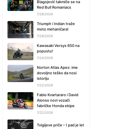
Blagojević takmiče se na
Red Bull Romaniacs
7/28/2026
Triumph i Indian traže
moto mehaničara!
7/28/2026
Kawasaki Versys 650 na
popustu!
7/24/2026
Norton Atlas Apex: ime
dovoljno teško da nosi
istoriju
7/22/2026
Fabio Kvartararo i David
Alonso novi vozači
fabričke Honda ekipe
7/22/2026
Tvigijeve priče – I pad je let