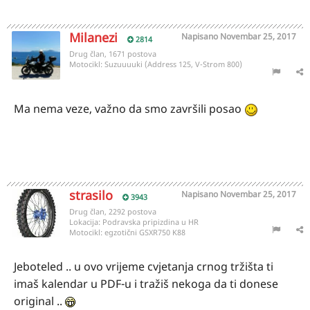
Milanezi
Napisano
Novembar 25, 2017
2814
Drug član, 1671 postova
Motocikl:
Suzuuuuki (Address 125, V-Strom 800)
Ma nema veze, važno da smo završili posao
strasilo
Napisano
Novembar 25, 2017
3943
Drug član, 2292 postova
Lokacija:
Podravska pripizdina u HR
Motocikl:
egzotični GSXR750 K88
Jeboteled .. u ovo vrijeme cvjetanja crnog tržišta ti
imaš kalendar u PDF-u i tražiš nekoga da ti donese
original ..