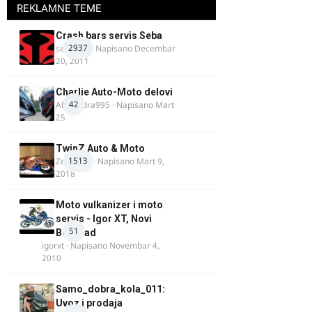
REKLAMNE TEME
Crash bars servis Seba
2937
seba011
· Napisano
Decembar
20, 2011
Charlie Auto-Moto delovi
42
Alexandra995
· Napisano
Mart
25
TwinZ Auto & Moto
1513
Zeljkamp
· Napisano
Mart 9,
2018
Moto vulkanizer i moto
servis - Igor XT, Novi
51
Beograd
igorxt
· Napisano
Novembar 4,
2010
Samo_dobra_kola_011:
Uvoz i prodaja