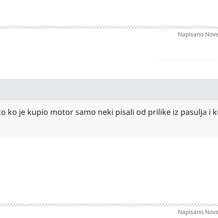
Napisano
Nove
Prijavi odgovor kao pr
 ko je kupio motor samo neki pisali od prilike iz pasulja i k
Napisano
Nove