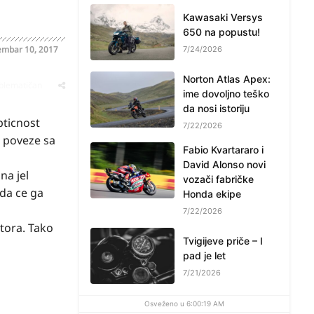
Kawasaki Versys
650 na popustu!
mbar 10, 2017
7/24/2026
Norton Atlas Apex:
oblematičan
ime dovoljno teško
da nosi istoriju
pticnost
7/22/2026
e poveze sa
Fabio Kvartararo i
David Alonso novi
na jel
vozači fabričke
 da ce ga
Honda ekipe
7/22/2026
tora. Tako
Tvigijeve priče – I
pad je let
7/21/2026
Osveženo u 6:00:19 AM