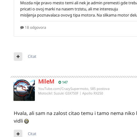
Citat
MileM
147
YouTube.com/CrazySupermoto, 585 postova
Motocikl:
Suzuki GSX750F | Apollo RX250
Hvala, ali sam na zalost citao temu i tamo nema niko k
vidli
Citat