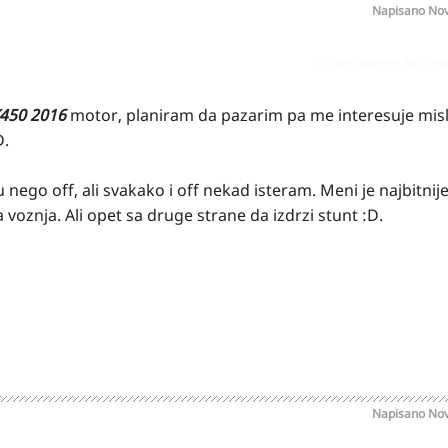
Napisano
Nov
Prijavi odgovor kao pr
X450 2016
motor, planiram da pazarim pa me interesuje mislj
D.
ego off, ali svakako i off nekad isteram. Meni je najbitnije
znja. Ali opet sa druge strane da izdrzi stunt :D.
Napisano
Nov