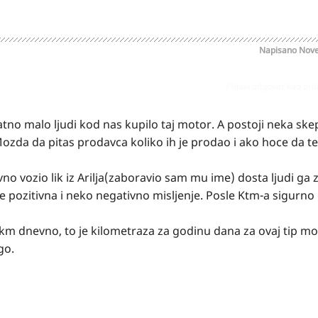
Napisano
Nove
Prijavi odgovor kao pr
tno malo ljudi kod nas kupilo taj motor. A postoji neka ske
zda da pitas prodavca koliko ih je prodao i ako hoce da t
 vozio lik iz Arilja(zaboravio sam mu ime) dosta ljudi ga z
je pozitivna i neko negativno misljenje. Posle Ktm-a sigurno
km dnevno, to je kilometraza za godinu dana za ovaj tip mo
go.