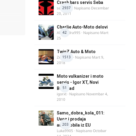
Crash bars servis Seba
2937
seba011
· Napisano
Decembar
20, 2011
Charlie Auto-Moto delovi
42
Alexandra995
· Napisano
Mart
25
TwinZ Auto & Moto
1513
Zeljkamp
· Napisano
Mart 9,
2018
Moto vulkanizer i moto
servis - Igor XT, Novi
51
Beograd
igorxt
· Napisano
Novembar 4,
2010
Samo_dobra_kola_011:
Uvoz i prodaja
203
automobila iz EU
Luka9905
· Napisano
Octobar