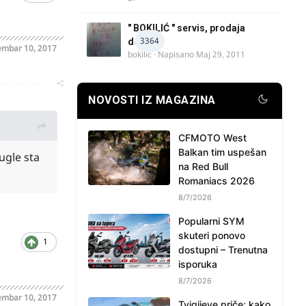
" BOKILIĆ " servis, prodaja
3364
delova
mbar 10, 2017
bokilic
· Napisano
Maj 29, 2011
oblematičan
NOVOSTI IZ MAGAZINA
CFMOTO West
Balkan tim uspešan
ugle sta
na Red Bull
Romaniacs 2026
8/7/2026
Popularni SYM
skuteri ponovo
1
dostupni – Trenutna
isporuka
8/7/2026
mbar 10, 2017
Tvigijeve priče: kako