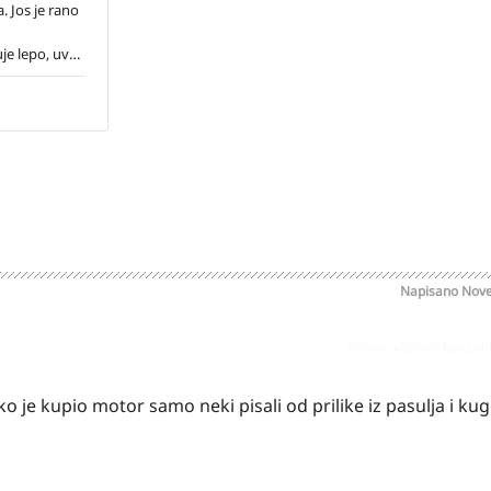
Napisano
Nove
Prijavi odgovor kao pr
o je kupio motor samo neki pisali od prilike iz pasulja i kug