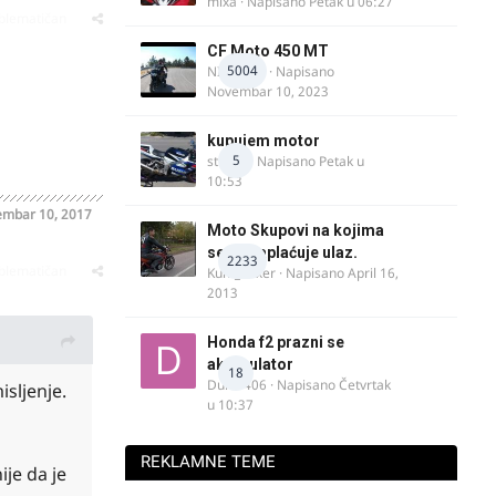
mixa
· Napisano
Petak u 06:27
oblematičan
CF Moto 450 MT
5004
NIKOLA 1
· Napisano
Novembar 10, 2023
kupujem motor
5
strugo
· Napisano
Petak u
10:53
mbar 10, 2017
Moto Skupovi na kojima
se ne naplaćuje ulaz.
2233
oblematičan
Kum_Mixer
· Napisano
April 16,
2013
Honda f2 prazni se
akomulator
18
Dule1406
· Napisano
Četvrtak
sljenje.
u 10:37
REKLAMNE TEME
ije da je