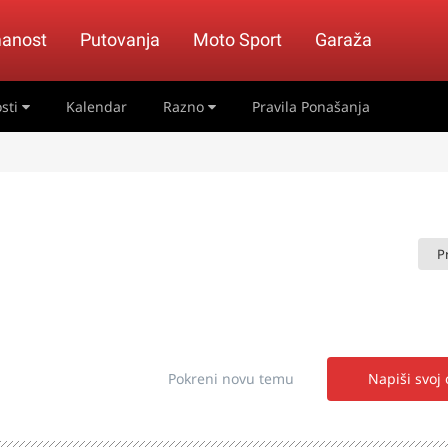
anost
Putovanja
Moto Sport
Garaža
sti
Kalendar
Razno
Pravila Ponašanja
P
Pokreni novu temu
Napiši svoj