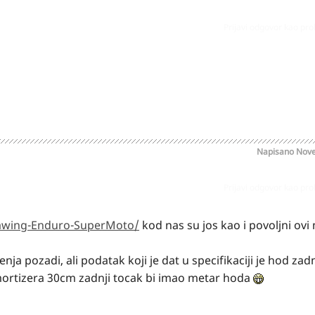
Prijavi odgovor kao pr
Napisano
Nove
Prijavi odgovor kao pr
awing-Enduro-SuperMoto/
kod nas su jos kao i povoljni ovi
ja pozadi, ali podatak koji je dat u specifikaciji je hod zad
mortizera 30cm zadnji tocak bi imao metar hoda