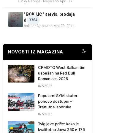
Lucky George
· Napisano
April 27
" BOKILIĆ " servis, prodaja
3364
delova
bokilic
· Napisano
Maj 29, 2011
NOVOSTI IZ MAGAZINA
CFMOTO West Balkan tim
uspešan na Red Bull
Romaniacs 2026
8/7/2026
Popularni SYM skuteri
ponovo dostupni –
Trenutna isporuka
8/7/2026
Tvigijeve priče: kako je
kvalitetna Jawa 250 и 175