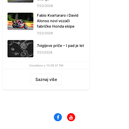
7/22/2026
Fabio Kvartararo i David
Alonso novi vozači
fabričke Honda ekipe
7/22/2026
Tvigijeve priče – I pad je let
7/21/2026
Osveženo u 10:28:37 PM
Saznaj više