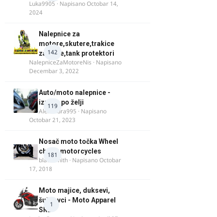
Luka9905
· Napisano
Octobar 14,
2024
Nalepnice za
motore,skutere,trakice
142
za felne,tank protektori
NalepniceZaMotoreNis
· Napisano
Decembar 3, 2022
Auto/moto nalepnice -
izrada po želji
119
Alexandra995
· Napisano
Octobar 21, 2023
Nosač moto točka Wheel
chock motorcycles
181
blacksmith
· Napisano
Octobar
17, 2018
Moto majice, duksevi,
šuškavci - Moto Apparel
1
SRB