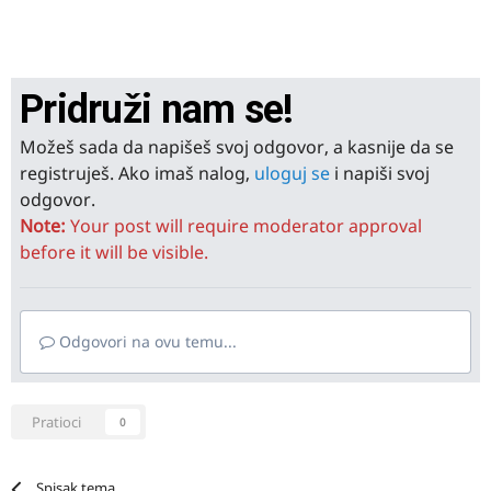
Pridruži nam se!
Možeš sada da napišeš svoj odgovor, a kasnije da se
registruješ. Ako imaš nalog,
uloguj se
i napiši svoj
odgovor.
Note:
Your post will require moderator approval
before it will be visible.
Odgovori na ovu temu...
Pratioci
0
Spisak tema