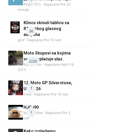
0
Pedja1971
· Napisano
Pre 23
minuta
Klincu skinuli tablicu sa
R125 zbog glasnog
36
auspuha
grof
· Napisano
Pre 15 sati
Moto Skupovi na kojima
se ne naplaćuje ulaz.
2220
Kum_Mixer
· Napisano
April 16,
2013
12. Moto GP Silverstone,
7
UK, 2026
mixa
· Napisano
Pre 16 sati
HJC i90
1
bobi_krofna
· Napisano
Pre 3
sati
Kako izgledamo