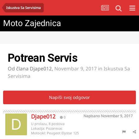
Iskustva Sa Servisima
Moto Zajednica
Potrean Servis
Od člana
Djape012
,
Novembar 9, 2017
in
Iskustva Sa
Servisima
Napiši svoj odgovor
Djape012
Napisano
Novembar 9, 2017
0
U prolazu, 8 postova
Lokacija:
Pozarevac
Motocikl:
Peugeot Elystar 125