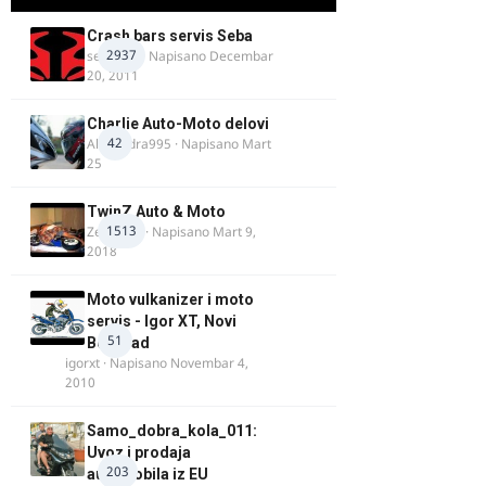
Crash bars servis Seba
2937
seba011
· Napisano
Decembar
20, 2011
Charlie Auto-Moto delovi
42
Alexandra995
· Napisano
Mart
25
TwinZ Auto & Moto
1513
Zeljkamp
· Napisano
Mart 9,
2018
Moto vulkanizer i moto
servis - Igor XT, Novi
51
Beograd
igorxt
· Napisano
Novembar 4,
2010
Samo_dobra_kola_011:
Uvoz i prodaja
203
automobila iz EU