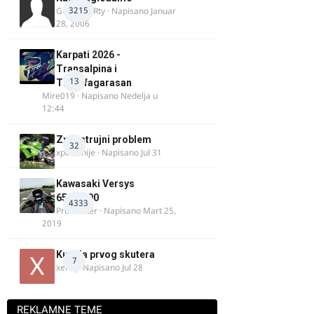
3215
Guest diRRty · Napisano
Januar
28, 2006
Karpati 2026 -
Transalpina i
13
Transfagarasan
Mire019
· Napisano
Nedelja u
12:44
Zx9r strujni problem
32
xpetronije
· Napisano
Jul 31
Kawasaki Versys
650/1000
4333
ProMaster
· Napisano
Mart 25,
2019
Kupnja prvog skutera
7
xertq
· Napisano
Jul 28
REKLAMNE TEME