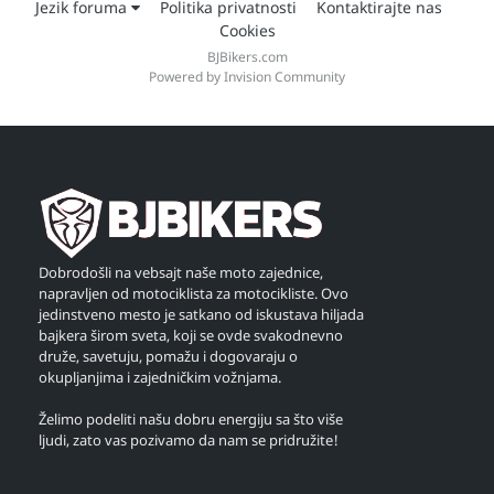
Jezik foruma
Politika privatnosti
Kontaktirajte nas
Cookies
BJBikers.com
Powered by Invision Community
Dobrodošli na vebsajt naše moto zajednice,
napravljen od motociklista za motocikliste. Ovo
jedinstveno mesto je satkano od iskustava hiljada
bajkera širom sveta, koji se ovde svakodnevno
druže, savetuju, pomažu i dogovaraju o
okupljanjima i zajedničkim vožnjama.
Želimo podeliti našu dobru energiju sa što više
ljudi, zato vas pozivamo da nam se pridružite!