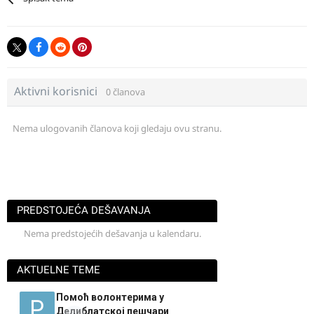
Aktivni korisnici
0 članova
Nema ulogovanih članova koji gledaju ovu stranu.
PREDSTOJEĆA DEŠAVANJA
Nema predstojećih dešavanja u kalendaru.
AKTUELNE TEME
Помоћ волонтерима у
Делиблатској пешчари