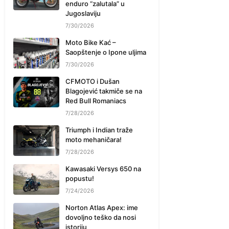
enduro “zalutala” u
Jugoslaviju
7/30/2026
Moto Bike Kać –
Saopštenje o Ipone uljima
7/30/2026
CFMOTO i Dušan
Blagojević takmiče se na
Red Bull Romaniacs
7/28/2026
Triumph i Indian traže
moto mehaničara!
7/28/2026
Kawasaki Versys 650 na
popustu!
7/24/2026
Norton Atlas Apex: ime
dovoljno teško da nosi
istoriju