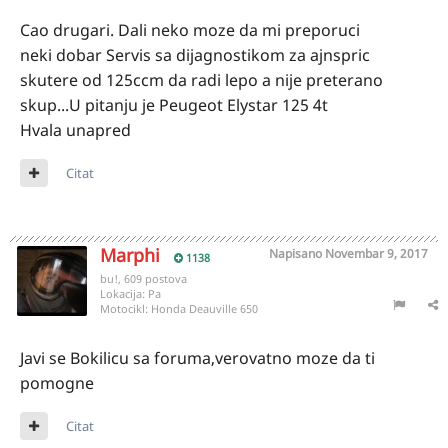
Cao drugari. Dali neko moze da mi preporuci
neki dobar Servis sa dijagnostikom za ajnspric
skutere od 125ccm da radi lepo a nije preterano
skup...U pitanju je Peugeot Elystar 125 4t
Hvala unapred
Citat
Marphi
Napisano
Novembar 9, 2017
1138
bu!, 609 postova
Lokacija:
Pa
Motocikl:
Honda Deauville 650
Javi se Bokilicu sa foruma,verovatno moze da ti
pomogne
Citat