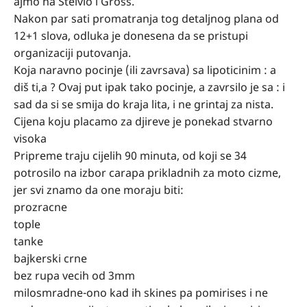
ajmo na Stelvio i Gross.
Nakon par sati promatranja tog detaljnog plana od
12+1 slova, odluka je donesena da se pristupi
organizaciji putovanja.
Koja naravno pocinje (ili zavrsava) sa lipoticinim : a
diš ti,a ? Ovaj put ipak tako pocinje, a zavrsilo je sa : i
sad da si se smija do kraja lita, i ne grintaj za nista.
Cijena koju placamo za djireve je ponekad stvarno
visoka
Pripreme traju cijelih 90 minuta, od koji se 34
potrosilo na izbor carapa prikladnih za moto cizme,
jer svi znamo da one moraju biti:
prozracne
tople
tanke
bajkerski crne
bez rupa vecih od 3mm
milosmradne-ono kad ih skines pa pomirises i ne