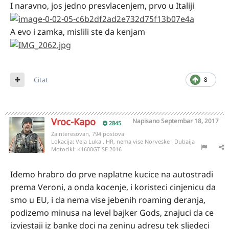
I naravno, jos jedno presvlacenjem, prvo u Italiji
A evo i zamka, mislili ste da kenjam
Citat
8
Vroc-Kapo
Napisano
Septembar 18, 2017
2845
Zainteresovan, 794 postova
Lokacija:
Vela Luka , HR, nema vise Norveske i Dubaija
Motocikl:
K1600GT SE 2016
Idemo hrabro do prve naplatne kucice na autostradi
prema Veroni, a onda kocenje, i koristeci cinjenicu da
smo u EU, i da nema vise jebenih roaming deranja,
podizemo minusa na level bajker Gods, znajuci da ce
izvjestaji iz banke doci na zeninu adresu tek sljedeci