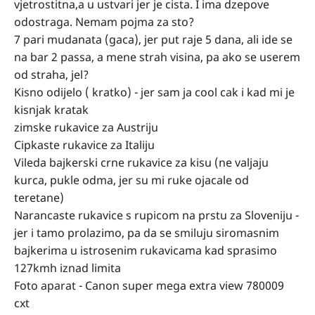
vjetrostitna,a u ustvari jer je cista. I ima dzepove
odostraga. Nemam pojma za sto?
7 pari mudanata (gaca), jer put raje 5 dana, ali ide se
na bar 2 passa, a mene strah visina, pa ako se userem
od straha, jel?
Kisno odijelo ( kratko) - jer sam ja cool cak i kad mi je
kisnjak kratak
zimske rukavice za Austriju
Cipkaste rukavice za Italiju
Vileda bajkerski crne rukavice za kisu (ne valjaju
kurca, pukle odma, jer su mi ruke ojacale od
teretane)
Narancaste rukavice s rupicom na prstu za Sloveniju -
jer i tamo prolazimo, pa da se smiluju siromasnim
bajkerima u istrosenim rukavicama kad sprasimo
127kmh iznad limita
Foto aparat - Canon super mega extra view 780009
cxt