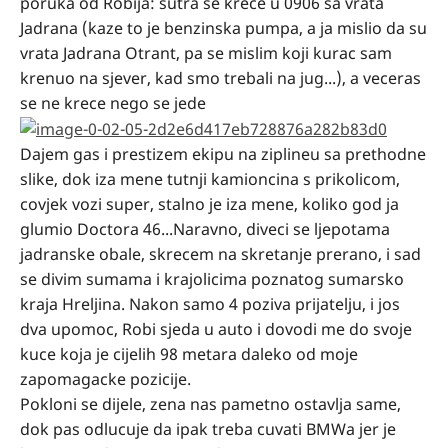
poruka od Robija: sutra se krece u 0906 sa vrata
Jadrana (kaze to je benzinska pumpa, a ja mislio da su
vrata Jadrana Otrant, pa se mislim koji kurac sam
krenuo na sjever, kad smo trebali na jug...), a veceras
se ne krece nego se jede
Dajem gas i prestizem ekipu na ziplineu sa prethodne
slike, dok iza mene tutnji kamioncina s prikolicom,
covjek vozi super, stalno je iza mene, koliko god ja
glumio Doctora 46...Naravno, diveci se ljepotama
jadranske obale, skrecem na skretanje prerano, i sad
se divim sumama i krajolicima poznatog sumarsko
kraja Hreljina. Nakon samo 4 poziva prijatelju, i jos
dva upomoc, Robi sjeda u auto i dovodi me do svoje
kuce koja je cijelih 98 metara daleko od moje
zapomagacke pozicije.
Pokloni se dijele, zena nas pametno ostavlja same,
dok pas odlucuje da ipak treba cuvati BMWa jer je