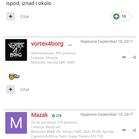
ispod, iznad i okolo
Citat
10
Napisano
Septembar 18, 2017
vortex4borg
391
Zainteresovan, 893 postova
Lokacija:
Skoplje
Motocikl:
Honda CBR 1000f
Citat
Mazak
Napisano
Septembar 19, 2017
278
Svrati ponekad, 375 postova
Lokacija:
Beograd
Motocikl:
BMW GS, Versys 1000, GSA, ZX-6R, Aprilija
Caponord,Africa Twin, Super Tenera XTZ 750