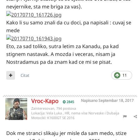
nevjernike, sta me briga za vas).
Kako li su samo znali da cu doci, pa napisali : cuvaj se
mede
Eto, za sad toliko, sutra letim za Kanadu, pa kad
stignem nastavak. A mozda i veceras, nisam ja
Nostradamus pa da znam kad ce mi se pisat.
Citat
11
Vroc-Kapo
Napisano
Septembar 18, 2017
2845
Zainteresovan, 794 postova
Lokacija:
Vela Luka , HR, nema vise Norveske i Dubaija
Motocikl:
K1600GT SE 2016
Dok me stranci slikaju jer misle da sam medo, stize