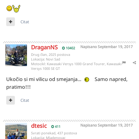
Citat
DraganNS
Napisano
Septembar 19, 2017
10402
Drug član, 2025 postova
Lokacija:
Novi Sad
Motocikl:
Kawasaki Versys 1000 Grand Tourer, Kawasaki
Versys 1000 SE GT
Ukočio si mi vilicu od smejanja...
Samo napred,
pratimo!!!
Citat
dtesic
Napisano
Septembar 19, 2017
411
Svrati ponekad, 437 postova
Lokacija:
Mladenovac