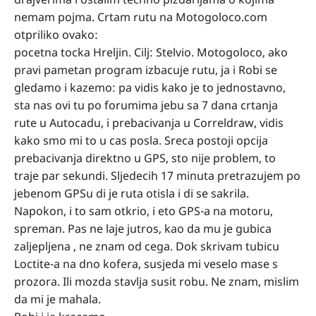
nemam pojma. Crtam rutu na Motogoloco.com
otpriliko ovako:
pocetna tocka Hreljin. Cilj: Stelvio. Motogoloco, ako
pravi pametan program izbacuje rutu, ja i Robi se
gledamo i kazemo: pa vidis kako je to jednostavno,
sta nas ovi tu po forumima jebu sa 7 dana crtanja
rute u Autocadu, i prebacivanja u Correldraw, vidis
kako smo mi to u cas posla. Sreca postoji opcija
prebacivanja direktno u GPS, sto nije problem, to
traje par sekundi. Sljedecih 17 minuta pretrazujem po
jebenom GPSu di je ruta otisla i di se sakrila.
Napokon, i to sam otkrio, i eto GPS-a na motoru,
spreman. Pas ne laje jutros, kao da mu je gubica
zaljepljena , ne znam od cega. Dok skrivam tubicu
Loctite-a na dno kofera, susjeda mi veselo mase s
prozora. Ili mozda stavlja susit robu. Ne znam, mislim
da mi je mahala.