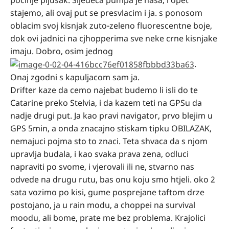
pocinje pljusak. Sljedeca pumpa je nasa, i opet
stajemo, ali ovaj put se presvlacim i ja. s ponosom
oblacim svoj kisnjak zuto-zeleno fluorescentne boje,
dok ovi jadnici na cjhopperima sve neke crne kisnjake
imaju. Dobro, osim jednog
.
Onaj zgodni s kapuljacom sam ja.
Drifter kaze da cemo najebat budemo li isli do te
Catarine preko Stelvia, i da kazem teti na GPSu da
nadje drugi put. Ja kao pravi navigator, prvo blejim u
GPS 5min, a onda znacajno stiskam tipku OBILAZAK,
nemajuci pojma sto to znaci. Teta shvaca da s njom
upravlja budala, i kao svaka prava zena, odluci
napraviti po svome, i vjerovali ili ne, stvarno nas
odvede na drugu rutu, bas onu koju smo htjeli. oko 2
sata vozimo po kisi, gume posprejane taftom drze
postojano, ja u rain modu, a choppei na survival
moodu, ali bome, prate me bez problema. Krajolici