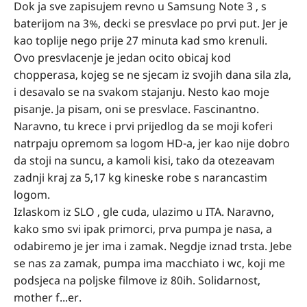
Dok ja sve zapisujem revno u Samsung Note 3 , s
baterijom na 3%, decki se presvlace po prvi put. Jer je
kao toplije nego prije 27 minuta kad smo krenuli.
Ovo presvlacenje je jedan ocito obicaj kod
chopperasa, kojeg se ne sjecam iz svojih dana sila zla,
i desavalo se na svakom stajanju. Nesto kao moje
pisanje. Ja pisam, oni se presvlace. Fascinantno.
Naravno, tu krece i prvi prijedlog da se moji koferi
natrpaju opremom sa logom HD-a, jer kao nije dobro
da stoji na suncu, a kamoli kisi, tako da otezeavam
zadnji kraj za 5,17 kg kineske robe s narancastim
logom.
Izlaskom iz SLO , gle cuda, ulazimo u ITA. Naravno,
kako smo svi ipak primorci, prva pumpa je nasa, a
odabiremo je jer ima i zamak. Negdje iznad trsta. Jebe
se nas za zamak, pumpa ima macchiato i wc, koji me
podsjeca na poljske filmove iz 80ih. Solidarnost,
mother f...er.