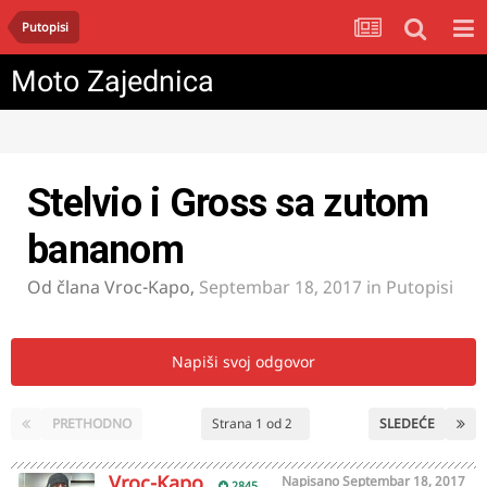
Putopisi
Moto Zajednica
Stelvio i Gross sa zutom
bananom
Od člana
Vroc-Kapo
,
Septembar 18, 2017
in
Putopisi
Napiši svoj odgovor
PRETHODNO
Strana 1 od 2
SLEDEĆE
Vroc-Kapo
Napisano
Septembar 18, 2017
2845