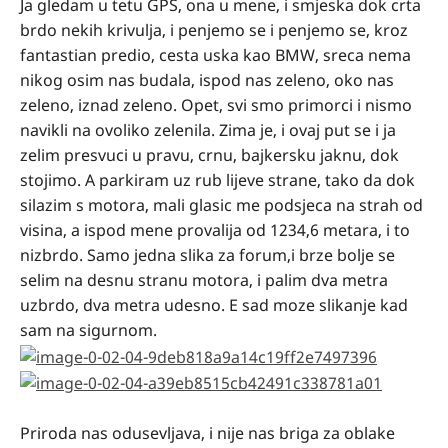
Ja gledam u tetu GPS, ona u mene, i smjeska dok crta
brdo nekih krivulja, i penjemo se i penjemo se, kroz
fantastian predio, cesta uska kao BMW, sreca nema
nikog osim nas budala, ispod nas zeleno, oko nas
zeleno, iznad zeleno. Opet, svi smo primorci i nismo
navikli na ovoliko zelenila. Zima je, i ovaj put se i ja
zelim presvuci u pravu, crnu, bajkersku jaknu, dok
stojimo. A parkiram uz rub lijeve strane, tako da dok
silazim s motora, mali glasic me podsjeca na strah od
visina, a ispod mene provalija od 1234,6 metara, i to
nizbrdo. Samo jedna slika za forum,i brze bolje se
selim na desnu stranu motora, i palim dva metra
uzbrdo, dva metra udesno. E sad moze slikanje kad
sam na sigurnom.
Priroda nas odusevljava, i nije nas briga za oblake