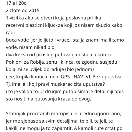
17 e i 20c
2 zlote od 2015
1 vizitka ako se otvori koja poslovna prilika
rezervni plasticni kljuc- za koji jos nisam skuzio kako
radi
boca vode- jer je ljeto i vruce,i sta ja znam ima li tamo
vode, nisam nikad bio
dva keksa od proslog putovanja-ostala u kuferu
Pokloni za Robija, zenu i klinca, te zgodnu susjedu
koja mi se uvijek obraduje (bio jednom)
eee, kupila lipotica meni GPS - NAVI VI. Bez uputstva.
Tj, ima, ali koji pravi muskarac cita uputstva?
i to je valjda to. U drugim putopisima je detaljniji opis
sto nositi na putovanja kraca od ovog.
Stotinjak procitanih motopisa je uredno ignorirano,
jer me sjebase sa svim detaljima, te pili, te jeli, te
kakili, ne mogu ja to zapamtit. A kamoli rute crtat po