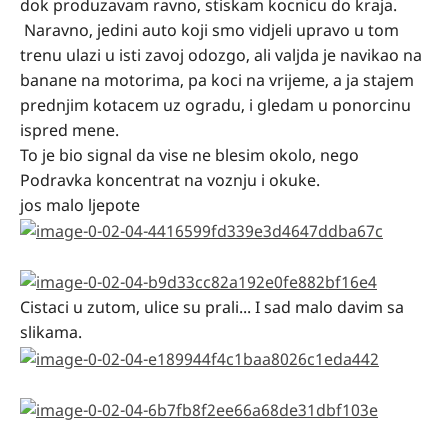
dok produzavam ravno, stiskam kocnicu do kraja.
Naravno, jedini auto koji smo vidjeli upravo u tom
trenu ulazi u isti zavoj odozgo, ali valjda je navikao na
banane na motorima, pa koci na vrijeme, a ja stajem
prednjim kotacem uz ogradu, i gledam u ponorcinu
ispred mene.
To je bio signal da vise ne blesim okolo, nego
Podravka koncentrat na voznju i okuke.
jos malo ljepote
Cistaci u zutom, ulice su prali... I sad malo davim sa
slikama.