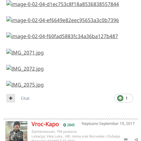
Citat
1
Vroc-Kapo
Napisano
Septembar 19, 2017
2845
Zainteresovan, 794 postova
Lokacija:
Vela Luka , HR, nema vise Norveske i Dubaija
Motocikl:
K1600GT SE 2016