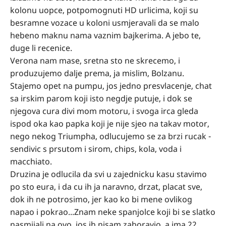
kolonu uopce, potpomognuti HD urlicima, koji su
besramne vozace u koloni usmjeravali da se malo
hebeno maknu nama vaznim bajkerima. A jebo te,
duge li recenice.
Verona nam mase, sretna sto ne skrecemo, i
produzujemo dalje prema, ja mislim, Bolzanu.
Stajemo opet na pumpu, jos jedno presvlacenje, chat
sa irskim parom koji isto negdje putuje, i dok se
njegova cura divi mom motoru, i svoga irca gleda
ispod oka kao papka koji je nije sjeo na takav motor,
nego nekog Triumpha, odlucujemo se za brzi rucak -
sendivic s prsutom i sirom, chips, kola, voda i
macchiato.
Druzina je odlucila da svi u zajednicku kasu stavimo
po sto eura, i da cu ih ja naravno, drzat, placat sve,
dok ih ne potrosimo, jer kao ko bi mene ovlikog
napao i pokrao...Znam neke spanjolce koji bi se slatko
nasmijali na ovo, jos ih nisam zaboravio, a ima 22