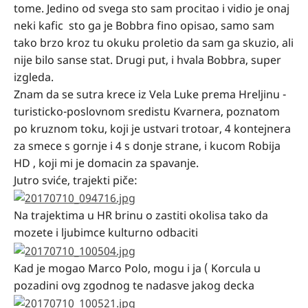
tome. Jedino od svega sto sam procitao i vidio je onaj
neki kafic sto ga je Bobbra fino opisao, samo sam
tako brzo kroz tu okuku proletio da sam ga skuzio, ali
nije bilo sanse stat. Drugi put, i hvala Bobbra, super
izgleda.
Znam da se sutra krece iz Vela Luke prema Hreljinu -
turisticko-poslovnom sredistu Kvarnera, poznatom
po kruznom toku, koji je ustvari trotoar, 4 kontejnera
za smece s gornje i 4 s donje strane, i kucom Robija
HD , koji mi je domacin za spavanje.
Jutro sviće, trajekti piče:
Na trajektima u HR brinu o zastiti okolisa tako da
mozete i ljubimce kulturno odbaciti
Kad je mogao Marco Polo, mogu i ja ( Korcula u
pozadini ovg zgodnog te nadasve jakog decka