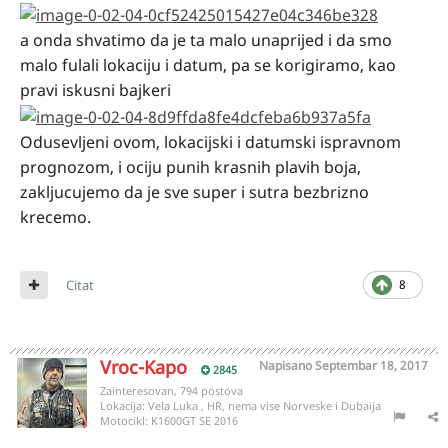
a onda shvatimo da je ta malo unaprijed i da smo
malo fulali lokaciju i datum, pa se korigiramo, kao
pravi iskusni bajkeri
Odusevljeni ovom, lokacijski i datumski ispravnom
prognozom, i ociju punih krasnih plavih boja,
zakljucujemo da je sve super i sutra bezbrizno
krecemo.
Citat
8
Vroc-Kapo
Napisano
Septembar 18, 2017
2845
Zainteresovan, 794 postova
Lokacija:
Vela Luka , HR, nema vise Norveske i Dubaija
Motocikl:
K1600GT SE 2016