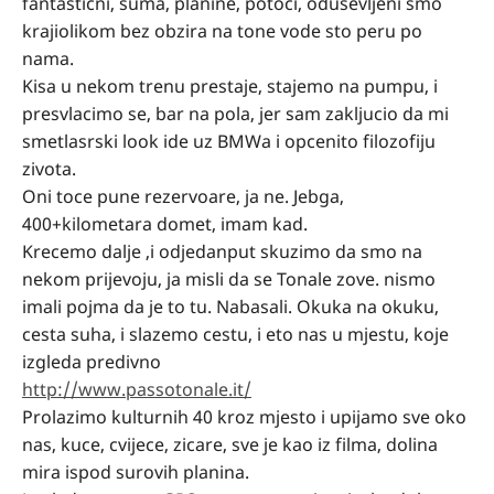
fantasticni, suma, planine, potoci, odusevljeni smo
krajiolikom bez obzira na tone vode sto peru po
nama.
Kisa u nekom trenu prestaje, stajemo na pumpu, i
presvlacimo se, bar na pola, jer sam zakljucio da mi
smetlasrski look ide uz BMWa i opcenito filozofiju
zivota.
Oni toce pune rezervoare, ja ne. Jebga,
400+kilometara domet, imam kad.
Krecemo dalje ,i odjedanput skuzimo da smo na
nekom prijevoju, ja misli da se Tonale zove. nismo
imali pojma da je to tu. Nabasali. Okuka na okuku,
cesta suha, i slazemo cestu, i eto nas u mjestu, koje
izgleda predivno
http://www.passotonale.it/
Prolazimo kulturnih 40 kroz mjesto i upijamo sve oko
nas, kuce, cvijece, zicare, sve je kao iz filma, dolina
mira ispod surovih planina.