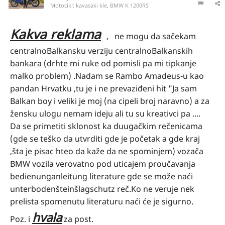
Motocikl:
kavasaki kle, BMW K 1200RS
Kakva reklama
, ne mogu da sačekam
centralnoBalkansku verziju centralnoBalkanskih
bankara (drhte mi ruke od pomisli pa mi tipkanje
malko problem) .Nadam se Rambo Amadeus-u kao
pandan Hrvatku ,tu je i ne prevaziđeni hit "Ja sam
Balkan boy i veliki je moj (na cipeli broj naravno) a za
žensku ulogu nemam ideju ali tu su kreativci pa ....
Da se primetiti sklonost ka duugačkim rečenicama
(gde se teško da utvrditi gde je početak a gde kraj
,šta je pisac hteo da kaže da ne spominjem) vozača
BMW vozila verovatno pod uticajem proučavanja
bedienunganleitung literature gde se može naći
unterbodenšteinšlagschutz reč.Ko ne veruje nek
prelista spomenutu literaturu naći će je sigurno.
hvala
Poz. i
za post.