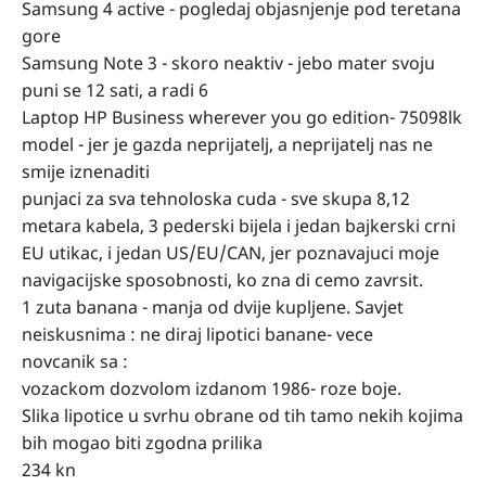
Samsung 4 active - pogledaj objasnjenje pod teretana
gore
Samsung Note 3 - skoro neaktiv - jebo mater svoju
puni se 12 sati, a radi 6
Laptop HP Business wherever you go edition- 75098lk
model - jer je gazda neprijatelj, a neprijatelj nas ne
smije iznenaditi
punjaci za sva tehnoloska cuda - sve skupa 8,12
metara kabela, 3 pederski bijela i jedan bajkerski crni
EU utikac, i jedan US/EU/CAN, jer poznavajuci moje
navigacijske sposobnosti, ko zna di cemo zavrsit.
1 zuta banana - manja od dvije kupljene. Savjet
neiskusnima : ne diraj lipotici banane- vece
novcanik sa :
vozackom dozvolom izdanom 1986- roze boje.
Slika lipotice u svrhu obrane od tih tamo nekih kojima
bih mogao biti zgodna prilika
234 kn