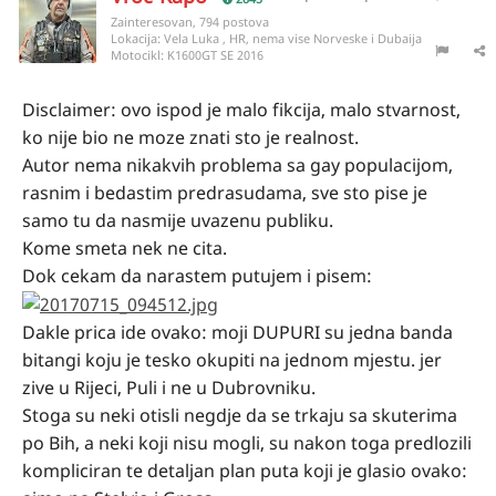
Zainteresovan, 794 postova
Lokacija:
Vela Luka , HR, nema vise Norveske i Dubaija
Motocikl:
K1600GT SE 2016
Disclaimer: ovo ispod je malo fikcija, malo stvarnost,
ko nije bio ne moze znati sto je realnost.
Autor nema nikakvih problema sa gay populacijom,
rasnim i bedastim predrasudama, sve sto pise je
samo tu da nasmije uvazenu publiku.
Kome smeta nek ne cita.
Dok cekam da narastem putujem i pisem:
Dakle prica ide ovako: moji DUPURI su jedna banda
bitangi koju je tesko okupiti na jednom mjestu. jer
zive u Rijeci, Puli i ne u Dubrovniku.
Stoga su neki otisli negdje da se trkaju sa skuterima
po Bih, a neki koji nisu mogli, su nakon toga predlozili
kompliciran te detaljan plan puta koji je glasio ovako: