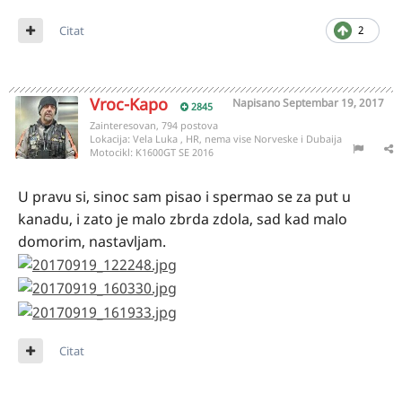
Citat
2
Vroc-Kapo
Napisano
Septembar 19, 2017
2845
Zainteresovan, 794 postova
Lokacija:
Vela Luka , HR, nema vise Norveske i Dubaija
Motocikl:
K1600GT SE 2016
U pravu si, sinoc sam pisao i spermao se za put u
kanadu, i zato je malo zbrda zdola, sad kad malo
domorim, nastavljam.
Citat