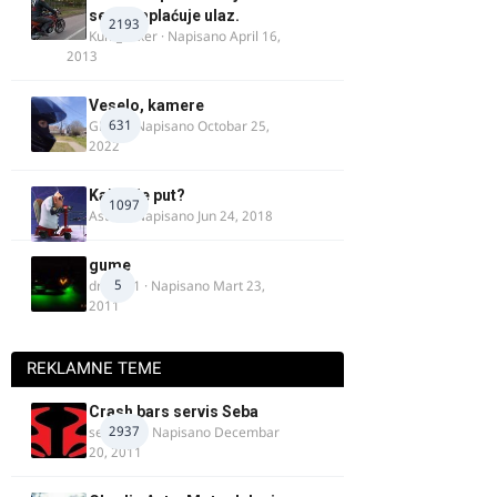
se ne naplaćuje ulaz.
2193
Kum_Mixer
· Napisano
April 16,
2013
Veselo, kamere
631
GR 46
· Napisano
Octobar 25,
2022
Kakav je put?
1097
Astral
· Napisano
Jun 24, 2018
gume
5
dragan1
· Napisano
Mart 23,
2011
REKLAMNE TEME
Crash bars servis Seba
2937
seba011
· Napisano
Decembar
20, 2011