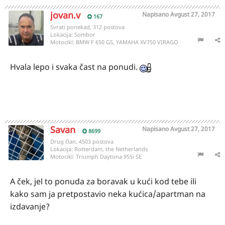
jovan.v
Napisano
Avgust 27, 2017
167
Svrati ponekad, 312 postova
Lokacija:
Sombor
Motocikl:
BMW F 650 GS, YAMAHA XV750 VIRAGO
Hvala lepo i svaka čast na ponudi.
Savan
Napisano
Avgust 27, 2017
8699
Drug član, 4503 postova
Lokacija:
Rotterdam, the Netherlands
Motocikl:
Triumph Daytona 955i SE
A ček, jel to ponuda za boravak u kući kod tebe ili
kako sam ja pretpostavio neka kućica/apartman na
izdavanje?