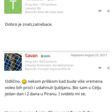
Drug član, 1197 postova
Lokacija:
BG
Motocikl:
Bmw XR triple black
Dobro je znati,zatrebace.
Savan
Napisano
Avgust 25, 2017
8699
Drug član, 4503 postova
Lokacija:
Rotterdam, the Netherlands
Motocikl:
Triumph Daytona 955i SE
Odlično.
nekom prilikom kad bude više vremena
voleo bih proći i udahnuti ljubljanu. Bio sam u Celju
jedan dan i 2 dana u Piranu. I svidelo mi se.