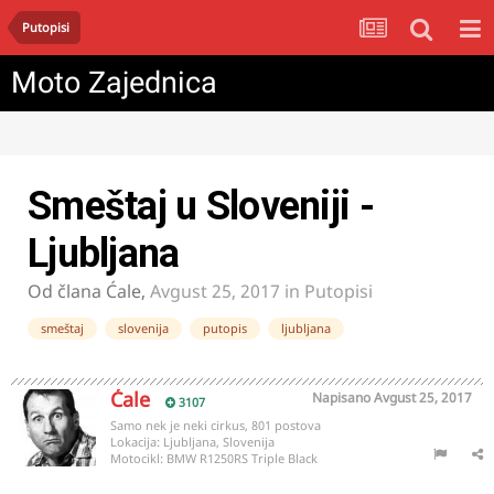
Putopisi
Moto Zajednica
Smeštaj u Sloveniji -
Ljubljana
Od člana
Ćale
,
Avgust 25, 2017
in
Putopisi
smeštaj
slovenija
putopis
ljubljana
Ćale
Napisano
Avgust 25, 2017
3107
Samo nek je neki cirkus, 801 postova
Lokacija:
Ljubljana, Slovenija
Motocikl:
BMW R1250RS Triple Black