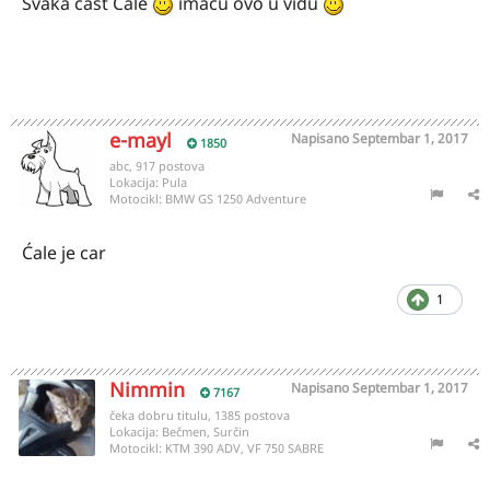
Svaka cast Cale
imacu ovo u vidu
e-mayl
Napisano
Septembar 1, 2017
1850
abc, 917 postova
Lokacija:
Pula
Motocikl:
BMW GS 1250 Adventure
Ćale je car
1
Nimmin
Napisano
Septembar 1, 2017
7167
čeka dobru titulu, 1385 postova
Lokacija:
Bečmen, Surčin
Motocikl:
KTM 390 ADV, VF 750 SABRE