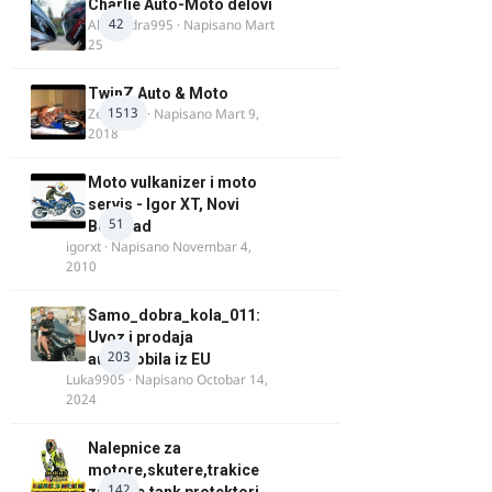
Charlie Auto-Moto delovi
42
Alexandra995
· Napisano
Mart
25
TwinZ Auto & Moto
1513
Zeljkamp
· Napisano
Mart 9,
2018
Moto vulkanizer i moto
servis - Igor XT, Novi
51
Beograd
igorxt
· Napisano
Novembar 4,
2010
Samo_dobra_kola_011:
Uvoz i prodaja
203
automobila iz EU
Luka9905
· Napisano
Octobar 14,
2024
Nalepnice za
motore,skutere,trakice
142