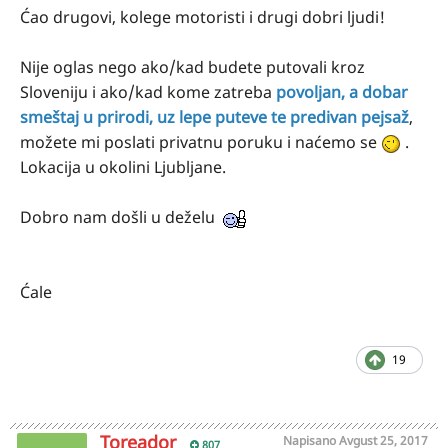
Ćao drugovi, kolege motoristi i drugi dobri ljudi!
Nije oglas nego ako/kad budete putovali kroz
Sloveniju i ako/kad kome zatreba
povoljan, a dobar
smeštaj u prirodi, uz lepe puteve te predivan pejsaž
,
možete mi poslati privatnu poruku i naćemo se
.
Lokacija u okolini Ljubljane.
Dobro nam došli u deželu
Ćale
19
Toreador
Napisano
Avgust 25, 2017
807