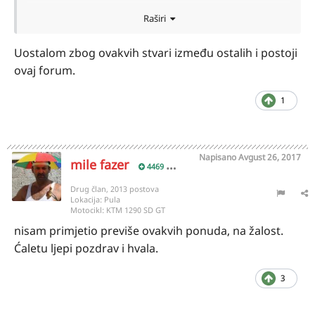
Ljubljane.
Raširi
Dobro nam došli u deželu
Uostalom zbog ovakvih stvari između ostalih i postoji
ovaj forum.
Ćale
1
Napisano
Avgust 26, 2017
mile fazer
4469
Drug član, 2013 postova
Lokacija:
Pula
Motocikl:
KTM 1290 SD GT
nisam primjetio previše ovakvih ponuda, na žalost.
Ćaletu ljepi pozdrav i hvala.
3