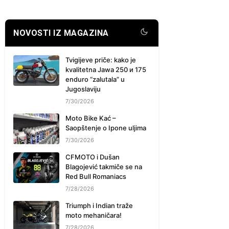
NOVOSTI IZ MAGAZINA
Tvigijeve priče: kako je
kvalitetna Jawa 250 и 175
enduro “zalutala” u
Jugoslaviju
7/30/2026
Moto Bike Kać –
Saopštenje o Ipone uljima
7/30/2026
CFMOTO i Dušan
Blagojević takmiče se na
Red Bull Romaniacs
7/28/2026
Triumph i Indian traže
moto mehaničara!
7/28/2026