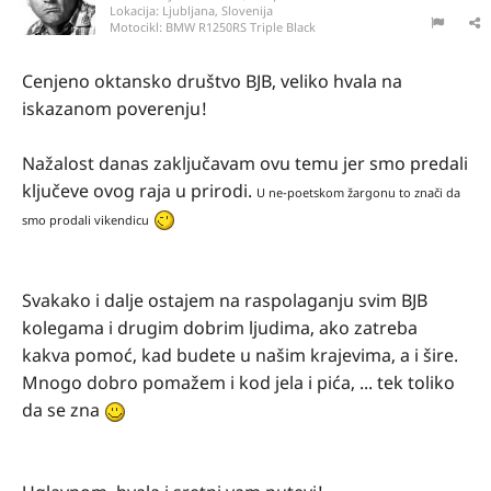
Lokacija:
Ljubljana, Slovenija
Motocikl:
BMW R1250RS Triple Black
Cenjeno oktansko društvo BJB, veliko hvala na
iskazanom poverenju!
Nažalost danas zaključavam ovu temu jer smo predali
ključeve ovog raja u prirodi.
U ne-poetskom žargonu to znači da
smo prodali vikendicu
Svakako i dalje ostajem na raspolaganju svim BJB
kolegama i drugim dobrim ljudima, ako zatreba
kakva pomoć, kad budete u našim krajevima, a i šire.
Mnogo dobro pomažem i kod jela i pića, ... tek toliko
da se zna