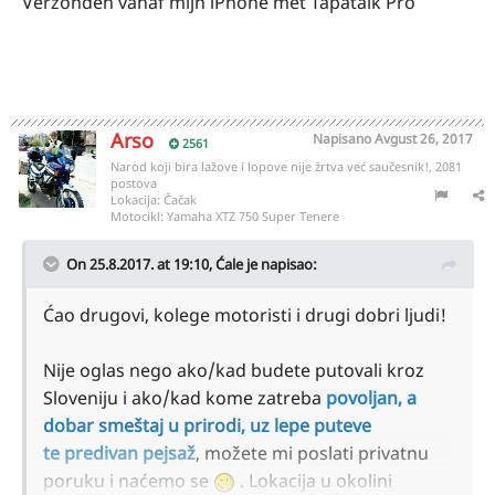
Verzonden vanaf mijn iPhone met Tapatalk Pro
Arso
Napisano
Avgust 26, 2017
2561
Narod koji bira lažove i lopove nije žrtva već saučesnik!, 2081
postova
Lokacija:
Čačak
Motocikl:
Yamaha XTZ 750 Super Tenere
On 25.8.2017. at 19:10,
Ćale
je napisao:
Ćao drugovi, kolege motoristi i drugi dobri ljudi!
Nije oglas nego ako/kad budete putovali kroz
Sloveniju i ako/kad kome zatreba
povoljan, a
dobar smeštaj u prirodi, uz lepe puteve
te predivan pejsaž
, možete mi poslati privatnu
poruku i naćemo se
. Lokacija u okolini