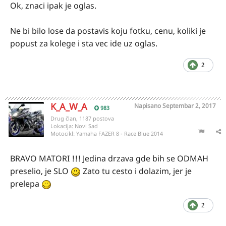
Ok, znaci ipak je oglas.
Ne bi bilo lose da postavis koju fotku, cenu, koliki je
popust za kolege i sta vec ide uz oglas.
2
K_A_W_A
Napisano
Septembar 2, 2017
983
Drug član, 1187 postova
Lokacija:
Novi Sad
Motocikl:
Yamaha FAZER 8 - Race Blue 2014
BRAVO MATORI !!! Jedina drzava gde bih se ODMAH
preselio, je SLO
Zato tu cesto i dolazim, jer je
prelepa
2