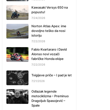
Kawasaki Versys 650 na
popustu!
7/24/2026
Norton Atlas Apex: ime
dovoljno teško da nosi
istoriju
7/22/2026
Fabio Kvartararo i David
Alonso novi vozači
fabričke Honda ekipe
7/22/2026
Tvigijeve priče – I pad je let
7/21/2026
Odlazak legende
motociklizma – Preminuo
Dragoljub Spasojević –
Spale