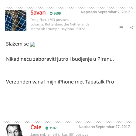
Savan
Napisano
Septembar 2, 2017
8699
Drug član, 4503 postova
Lokacija:
Rotterdam, the Netherlands
Motocikl:
Triumph Daytona 955i SE
Slažem se
Nikad neću zaboraviti jutro i budjenje u Piranu.
Verzonden vanaf mijn iPhone met Tapatalk Pro
Ćale
Napisano
Septembar 27, 2017
3107
Samo nek je neki cirkus, 801 postova