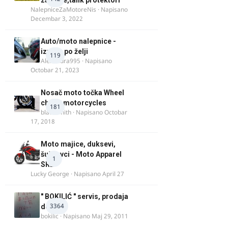
za felne,tank protektori
NalepniceZaMotoreNis
· Napisano
Decembar 3, 2022
Auto/moto nalepnice -
izrada po želji
119
Alexandra995
· Napisano
Octobar 21, 2023
Nosač moto točka Wheel
chock motorcycles
181
blacksmith
· Napisano
Octobar
17, 2018
Moto majice, duksevi,
šuškavci - Moto Apparel
1
SRB
Lucky George
· Napisano
April 27
" BOKILIĆ " servis, prodaja
3364
delova
bokilic
· Napisano
Maj 29, 2011