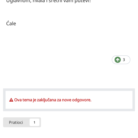
Uglavnom, hvala i sretni vam putevi!
Ćale
3
Ova tema je zaključana za nove odgovore.
Pratioci
1