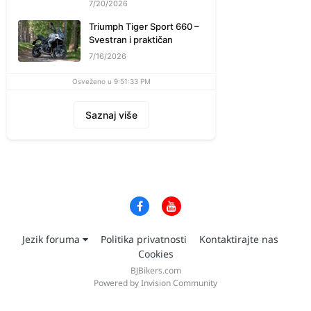
7/20/2026
Triumph Tiger Sport 660 –
Svestran i praktičan
7/16/2026
Osveženo u 9:51:33 PM
Saznaj više
Jezik foruma
Politika privatnosti
Kontaktirajte nas
Cookies
BJBikers.com
Powered by Invision Community