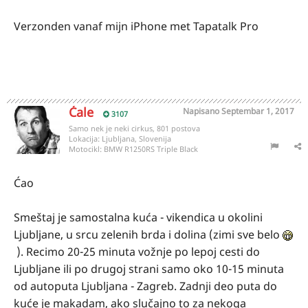
Verzonden vanaf mijn iPhone met Tapatalk Pro
Ćale
Napisano
Septembar 1, 2017
3107
Samo nek je neki cirkus, 801 postova
Lokacija:
Ljubljana, Slovenija
Motocikl:
BMW R1250RS Triple Black
Ćao
Smeštaj je samostalna kuća - vikendica u okolini
Ljubljane, u srcu zelenih brda i dolina (zimi sve belo
). Recimo 20-25 minuta vožnje po lepoj cesti do
Ljubljane ili po drugoj strani samo oko 10-15 minuta
od autoputa Ljubljana - Zagreb. Zadnji deo puta do
kuće je makadam, ako slučajno to za nekoga