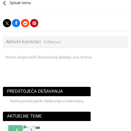
Spisak tema
Aktivni korisnici
0 članova
Nema ulogovanih članova koji gledaju ovu stranu.
PREDSTOJEĆA DEŠAVANJA
Nema predstojećih dešavanja u kalendaru.
AKTUELNE TEME
Pozdrav
7