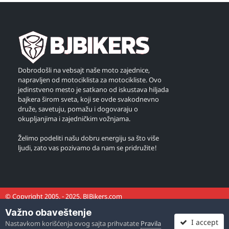
Dobrodošli na vebsajt naše moto zajednice,
napravljen od motociklista za motocikliste. Ovo
jedinstveno mesto je satkano od iskustava hiljada
bajkera širom sveta, koji se ovde svakodnevno
druže, savetuju, pomažu i dogovaraju o
okupljanjima i zajedničkim vožnjama.
Želimo podeliti našu dobru energiju sa što više
ljudi, zato vas pozivamo da nam se pridružite!
© Copyright 2005. - 2025. BJBikers.com
Važno obaveštenje
I accept
Nastavkom korišćenja ovog sajta prihvatate
Pravila