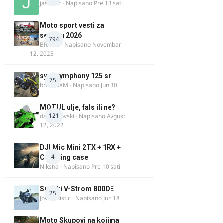
jasminc
· Napisano
Pre 13 sati
Moto sport vesti za
sezonu 2026
794
BRACO
· Napisano
Novembar
12, 2025
sym symphony 125 sr
75
brankoXM
· Napisano
Jun 30
MOTUL ulje, fals ili ne?
121
dalipopovski
· Napisano
Avgust
12, 2022
DJI Mic Mini 2TX + 1RX +
4
Charging case
Niksha
· Napisano
Pre 10 sati
Suzuki V-Strom 800DE
25
Jovan Ristic
· Napisano
Jun 18
Moto Skupovi na kojima