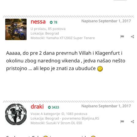
nessa
Napisano
Septembar 1, 2017
78
U prolazu, 85 postova
Lokacija:
Beograd
Motocikl:
Yamaha XT1200Z Super Tenere
Aaaaa, do pre 2 dana prevrnuh Villah i Klagenfurt i
okolinu zbog narednog vikenda , jedva našao nešto
pristojno ... ali lepo je znati za ubuduće
draki
Napisano
Septembar 1, 2017
3433
Vozac A kategorije :D, 1083 postova
Lokacija:
Beograd - povremeno Bijeljina,RS
Motocikl:
Suzuki V Strom DL 650