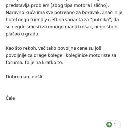
predstavlja problem (zbog tipa motora i slično).
Naravno kuća ima sve potrebno za boravak. Znači nije
hotel nego friendly i jeftina varianta za "putnika", da
se negde smesti za mnogo manji trošak, nego što bi
plaćao u gradu.
Kao što rekoh, već tako povoljne cene su još
povoljnije za drage kolege i koleginice motoriste sa
foruma. To je na kratko to.
Dobro nam došli!
Ćale
1